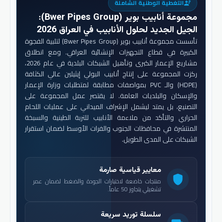
التغطية الوطنية الشاملة
engineering
مجموعة أنابيب بوير (Bwer Pipes Group)
:
الجيل الجديد لحلول الأنابيب في العراق 2026
تأسست مجموعة أنابيب بوير (Bwer Pipes Group) لتلبية الفجوة
الكبيرة في قطاع التجهيزات الإنشائية العراقي. ومع انطلاق
مشاريع الإعمار الكبرى وتأهيل الشبكات البلدية في عام 2026،
ركزت المجموعة على إنتاج أنابيب البولي إيثيلين عالي الكثافة
(HDPE) والـ PVC بمواصفات مطابقة لمتطلبات وزارة الإعمار
والإسكان والبلديات العامة. لا يقتصر عمل المجموعة على
التصنيع، بل يمتد ليشمل الإشراف الميداني على عمليات اللحام
الحراري والتأكد من ملاءمة الأنابيب للتربة الطينية والسبخة
المنتشرة في محافظات الجنوب والفرات الأوسط لضمان استقرار
الشبكات على المدى الطويل.
معايير قياسية صارمة
shield
منتجات خاضعة لاختبارات الجودة والضغط لضمان عمر
تشغيلي يتجاوز 50 عاماً.
سلسلة توريد سريعة