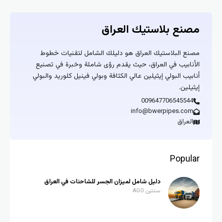
مصنع بلاستيك العراق
مصنع البلاستيك العراق هو دليلك الشامل لتقنيات خطوط
الأنابيب في العراق، حيث يقدم رؤى شاملة وخبرة في تصنيع
أنابيب البولي إيثيلين عالي الكثافة وبولي فينيل كلوريد والبولي
إيثيلين.
009647706545544
info@bwerpipes.com
العراق
Popular
دليل شامل لميزان الجسر للشاحنات في العراق
سنتين AGO