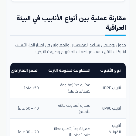
مقارنة عملية بين أنواع الأنابيب في البيئة
العراقية
جدول توضيحي يساعد المهندسين والمقاولين في اختيار الحل الأنسب
لشبكات النقل حسب مواصفات المشروع وطبيعة الأرض:
نوع الأنبوب
المقاومة لملوحة التربة
العمر الافتراضي المتو
ممتازة جداً (مقاومة
أنابيب HDPE
50+ عاماً
كيميائية كاملة)
ممتازة (مقاومة عالية
أنابيب uPVC
40 – 50 عاماً
للأملاح)
أنابيب
ضعيفة جداً (تتطلب عطلاً
الفولاذ
20 – 30 عاماً
خارجياً وداخلياً)