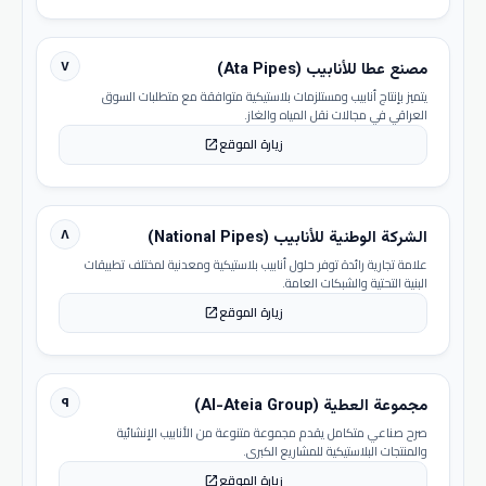
٧
مصنع عطا للأنابيب (Ata Pipes)
يتميز بإنتاج أنابيب ومستلزمات بلاستيكية متوافقة مع متطلبات السوق
العراقي في مجالات نقل المياه والغاز.
زيارة الموقع
open_in_new
٨
الشركة الوطنية للأنابيب (National Pipes)
علامة تجارية رائدة توفر حلول أنابيب بلاستيكية ومعدنية لمختلف تطبيقات
البنية التحتية والشبكات العامة.
زيارة الموقع
open_in_new
٩
مجموعة العطية (Al-Ateia Group)
صرح صناعي متكامل يقدم مجموعة متنوعة من الأنابيب الإنشائية
والمنتجات البلاستيكية للمشاريع الكبرى.
زيارة الموقع
open_in_new