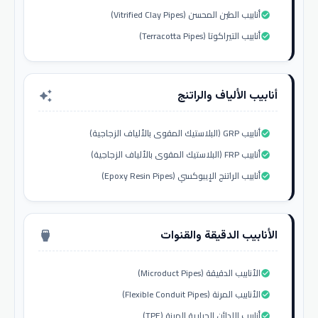
أنابيب الطين المحسن (Vitrified Clay Pipes)
check_circle
أنابيب التيراكوتا (Terracotta Pipes)
check_circle
أنابيب الألياف والراتنج
auto_awesome
أنابيب GRP (البلاستيك المقوى بالألياف الزجاجية)
check_circle
أنابيب FRP (البلاستيك المقوى بالألياف الزجاجية)
check_circle
أنابيب الراتنج الإيبوكسي (Epoxy Resin Pipes)
check_circle
الأنابيب الدقيقة والقنوات
settings_input_hdmi
الأنابيب الدقيقة (Microduct Pipes)
check_circle
الأنابيب المرنة (Flexible Conduit Pipes)
check_circle
أنابيب اللدائن الحرارية المرنة (TPE)
check_circle