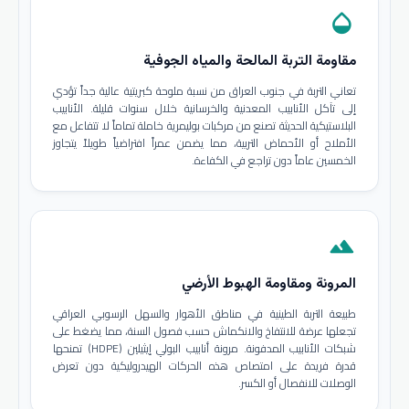
opacity
مقاومة التربة المالحة والمياه الجوفية
تعاني التربة في جنوب العراق من نسبة ملوحة كبريتية عالية جداً تؤدي
إلى تآكل الأنابيب المعدنية والخرسانية خلال سنوات قليلة. الأنابيب
البلاستيكية الحديثة تصنع من مركبات بوليمرية خاملة تماماً لا تتفاعل مع
الأملاح أو الأحماض التربية، مما يضمن عمراً افتراضياً طويلاً يتجاوز
الخمسين عاماً دون تراجع في الكفاءة.
terrain
المرونة ومقاومة الهبوط الأرضي
طبيعة التربة الطينية في مناطق الأهوار والسهل الرسوبي العراقي
تجعلها عرضة للانتفاخ والانكماش حسب فصول السنة، مما يضغط على
شبكات الأنابيب المدفونة. مرونة أنابيب البولي إيثيلين (HDPE) تمنحها
قدرة فريدة على امتصاص هذه الحركات الهيدروليكية دون تعرض
الوصلات للانفصال أو الكسر.