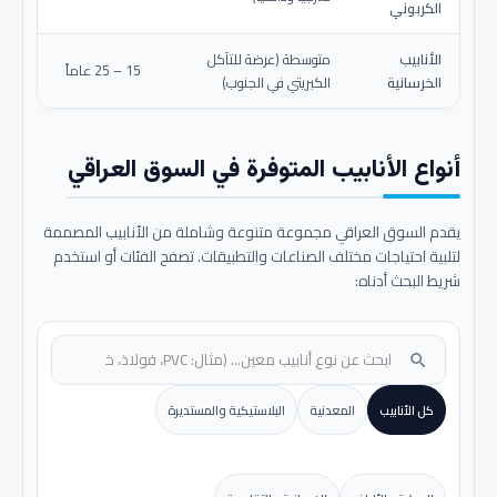
الكربوني
الأنابيب
متوسطة (عرضة للتآكل
15 – 25 عاماً
الخرسانية
الكبريتي في الجنوب)
أنواع الأنابيب المتوفرة في السوق العراقي
يقدم السوق العراقي مجموعة متنوعة وشاملة من الأنابيب المصممة
لتلبية احتياجات مختلف الصناعات والتطبيقات. تصفح الفئات أو استخدم
شريط البحث أدناه:
search
كل الأنابيب
المعدنية
البلاستيكية والمستديرة