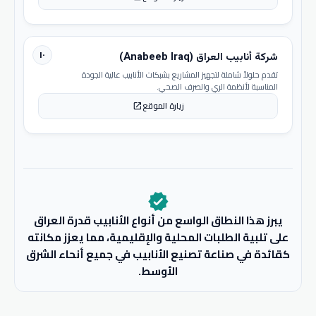
١٠
شركة أنابيب العراق (Anabeeb Iraq)
تقدم حلولاً شاملة لتجهيز المشاريع بشبكات الأنابيب عالية الجودة
المناسبة لأنظمة الري والصرف الصحي.
زيارة الموقع
open_in_new
verified
يبرز هذا النطاق الواسع من أنواع الأنابيب قدرة العراق
على تلبية الطلبات المحلية والإقليمية، مما يعزز مكانته
كقائدة في صناعة تصنيع الأنابيب في جميع أنحاء الشرق
الأوسط.