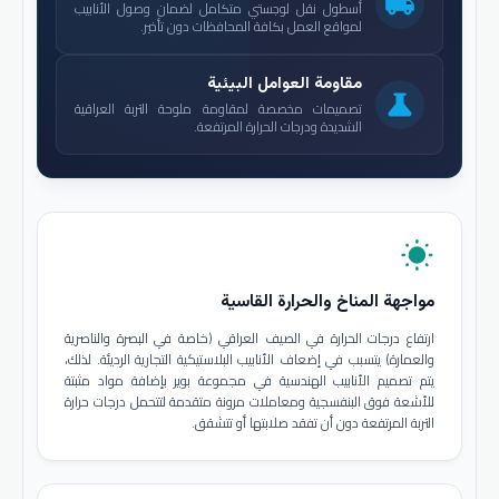
local_shipping
أسطول نقل لوجستي متكامل لضمان وصول الأنابيب
لمواقع العمل بكافة المحافظات دون تأخير.
مقاومة العوامل البيئية
science
تصميمات مخصصة لمقاومة ملوحة التربة العراقية
الشديدة ودرجات الحرارة المرتفعة.
wb_sunny
مواجهة المناخ والحرارة القاسية
ارتفاع درجات الحرارة في الصيف العراقي (خاصة في البصرة والناصرية
والعمارة) يتسبب في إضعاف الأنابيب البلاستيكية التجارية الرديئة. لذلك،
يتم تصميم الأنابيب الهندسية في مجموعة بوير بإضافة مواد مثبتة
للأشعة فوق البنفسجية ومعاملات مرونة متقدمة لتتحمل درجات حرارة
التربة المرتفعة دون أن تفقد صلابتها أو تتشقق.