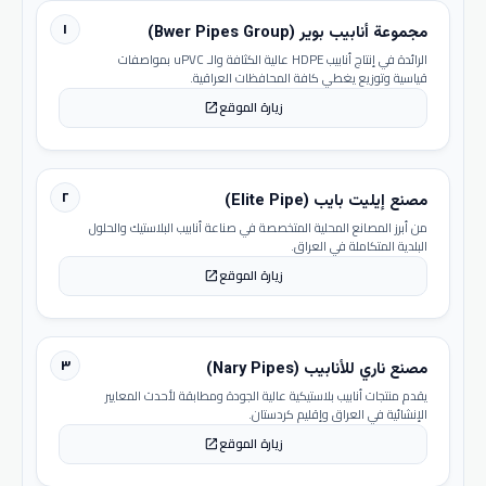
١
مجموعة أنابيب بوير (Bwer Pipes Group)
الرائدة في إنتاج أنابيب HDPE عالية الكثافة والـ uPVC بمواصفات
قياسية وتوزيع يغطي كافة المحافظات العراقية.
زيارة الموقع
open_in_new
٢
مصنع إيليت بايب (Elite Pipe)
من أبرز المصانع المحلية المتخصصة في صناعة أنابيب البلاستيك والحلول
البلدية المتكاملة في العراق.
زيارة الموقع
open_in_new
٣
مصنع ناري للأنابيب (Nary Pipes)
يقدم منتجات أنابيب بلاستيكية عالية الجودة ومطابقة لأحدث المعايير
الإنشائية في العراق وإقليم كردستان.
زيارة الموقع
open_in_new