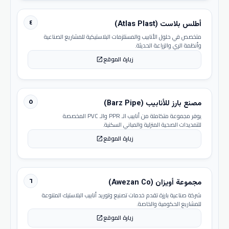
٤
أطلس بلاست (Atlas Plast)
متخصص في حلول الأنابيب والمستلزمات البلاستيكية للمشاريع الصناعية
وأنظمة الري والزراعة الحديثة.
زيارة الموقع
open_in_new
٥
مصنع بارز للأنابيب (Barz Pipe)
يوفر مجموعة متكاملة من أنابيب الـ PPR والـ PVC المخصصة
للتمديدات الصحية المنزلية والمباني السكنية.
زيارة الموقع
open_in_new
٦
مجموعة أويزان (Awezan Co)
شركة صناعية بارزة تقدم خدمات تصنيع وتوريد أنابيب البلاستيك المتنوعة
للمشاريع الحكومية والخاصة.
زيارة الموقع
open_in_new