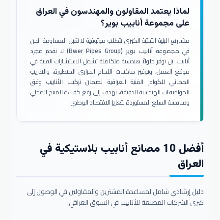
لماذا يعتمد المقاولون والمهندسون في العراق
على مجموعة أنابيب بوير؟
مشاريع البنية التحتية الكبرى تتطلب موثوقية لا تقبل المساومة. نحن
في
مجموعة أنابيب بوير (Bwer Pipes Group)
لا نقدم مجرد
أنابيب، بل نوفر حلولاً هندسية متكاملة تشمل الاستشارات الفنية في
موقع العمل، وتوفير ماكينات اللحام الحراري المتطورة، والتدريب
المجاني للكوادر الفنية العراقية لضمان تركيب الأنابيب وفق
المواصفات الهندسية الدقيقة. نهدف إلى رفع كفاءة المنتج المحلي
ومنافسة السلع المستوردة لتعزيز الاقتصاد الوطني.
أفضل 10 مصانع أنابيب بلاستيكية في
العراق
دليل إرشادي شامل لمساعدة المشترين والمقاولين في الوصول إلى
كبرى الشركات المصنعة للأنابيب في السوق العراقي: