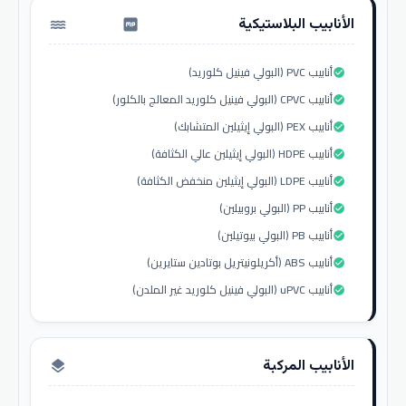
الأنابيب البلاستيكية
water_pump
أنابيب PVC (البولي فينيل كلوريد)
check_circle
أنابيب CPVC (البولي فينيل كلوريد المعالج بالكلور)
check_circle
أنابيب PEX (البولي إيثيلين المتشابك)
check_circle
أنابيب HDPE (البولي إيثيلين عالي الكثافة)
check_circle
أنابيب LDPE (البولي إيثيلين منخفض الكثافة)
check_circle
أنابيب PP (البولي بروبيلين)
check_circle
أنابيب PB (البولي بيوتيلين)
check_circle
أنابيب ABS (أكريلونيتريل بوتادين ستايرين)
check_circle
أنابيب uPVC (البولي فينيل كلوريد غير الملدن)
check_circle
الأنابيب المركبة
layers