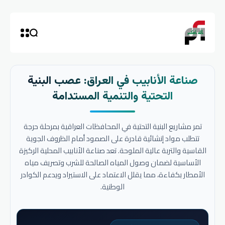
صناعة الأنابيب في العراق: عصب البنية
التحتية والتنمية المستدامة
تمر مشاريع البنية التحتية في المحافظات العراقية بمرحلة حرجة
تتطلب مواد إنشائية قادرة على الصمود أمام الظروف الجوية
القاسية والتربة عالية الملوحة. تعد صناعة الأنابيب المحلية الركيزة
الأساسية لضمان وصول المياه الصالحة للشرب وتصريف مياه
الأمطار بكفاءة، مما يقلل الاعتماد على الاستيراد ويدعم الكوادر
الوطنية.