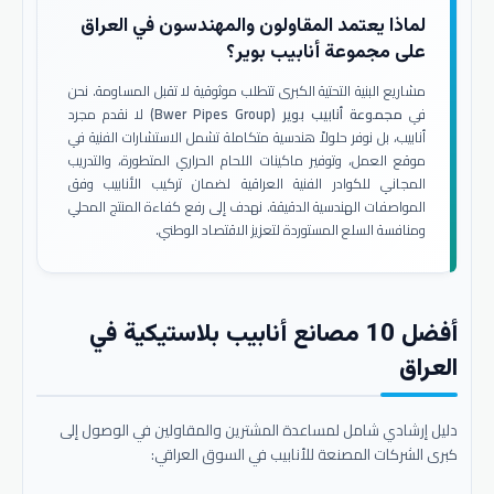
لماذا يعتمد المقاولون والمهندسون في العراق
على مجموعة أنابيب بوير؟
مشاريع البنية التحتية الكبرى تتطلب موثوقية لا تقبل المساومة. نحن
في
مجموعة أنابيب بوير (Bwer Pipes Group)
لا نقدم مجرد
أنابيب، بل نوفر حلولاً هندسية متكاملة تشمل الاستشارات الفنية في
موقع العمل، وتوفير ماكينات اللحام الحراري المتطورة، والتدريب
المجاني للكوادر الفنية العراقية لضمان تركيب الأنابيب وفق
المواصفات الهندسية الدقيقة. نهدف إلى رفع كفاءة المنتج المحلي
ومنافسة السلع المستوردة لتعزيز الاقتصاد الوطني.
أفضل 10 مصانع أنابيب بلاستيكية في
العراق
دليل إرشادي شامل لمساعدة المشترين والمقاولين في الوصول إلى
كبرى الشركات المصنعة للأنابيب في السوق العراقي: