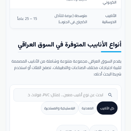
الكربوني
الأنابيب
متوسطة (عرضة للتآكل
15 – 25 عاماً
الخرسانية
الكبريتي في الجنوب)
أنواع الأنابيب المتوفرة في السوق العراقي
يقدم السوق العراقي مجموعة متنوعة وشاملة من الأنابيب المصممة
لتلبية احتياجات مختلف الصناعات والتطبيقات. تصفح الفئات أو استخدم
شريط البحث أدناه:
search
كل الأنابيب
المعدنية
البلاستيكية والمستديرة