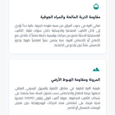
opacity
مقاومة التربة المالحة والمياه الجوفية
تعاني التربة في جنوب العراق من نسبة ملوحة كبريتية عالية جداً تؤدي
إلى تآكل الأنابيب المعدنية والخرسانية خلال سنوات قليلة. الأنابيب
البلاستيكية الحديثة تصنع من مركبات بوليمرية خاملة تماماً لا تتفاعل مع
الأملاح أو الأحماض التربية، مما يضمن عمراً افتراضياً طويلاً يتجاوز
الخمسين عاماً دون تراجع في الكفاءة.
terrain
المرونة ومقاومة الهبوط الأرضي
طبيعة التربة الطينية في مناطق الأهوار والسهل الرسوبي العراقي
تجعلها عرضة للانتفاخ والانكماش حسب فصول السنة، مما يضغط على
شبكات الأنابيب المدفونة. مرونة أنابيب البولي إيثيلين (HDPE) تمنحها
قدرة فريدة على امتصاص هذه الحركات الهيدروليكية دون تعرض
الوصلات للانفصال أو الكسر.