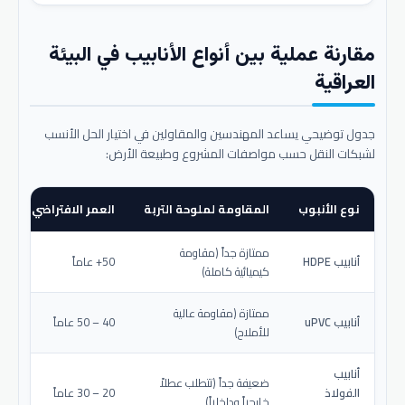
مقارنة عملية بين أنواع الأنابيب في البيئة
العراقية
جدول توضيحي يساعد المهندسين والمقاولين في اختيار الحل الأنسب
لشبكات النقل حسب مواصفات المشروع وطبيعة الأرض:
نوع الأنبوب
المقاومة لملوحة التربة
العمر الافتراضي المتو
ممتازة جداً (مقاومة
أنابيب HDPE
50+ عاماً
كيميائية كاملة)
ممتازة (مقاومة عالية
أنابيب uPVC
40 – 50 عاماً
للأملاح)
أنابيب
ضعيفة جداً (تتطلب عطلاً
الفولاذ
20 – 30 عاماً
خارجياً وداخلياً)