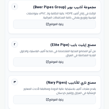
١
مجموعة أنابيب بوير (Bwer Pipes Group)
الرائدة في إنتاج أنابيب HDPE عالية الكثافة والـ uPVC بمواصفات
قياسية وتوزيع يغطي كافة المحافظات العراقية.
زيارة الموقع
open_in_new
٢
مصنع إيليت بايب (Elite Pipe)
من أبرز المصانع المحلية المتخصصة في صناعة أنابيب البلاستيك والحلول
البلدية المتكاملة في العراق.
زيارة الموقع
open_in_new
٣
مصنع ناري للأنابيب (Nary Pipes)
يقدم منتجات أنابيب بلاستيكية عالية الجودة ومطابقة لأحدث المعايير
الإنشائية في العراق وإقليم كردستان.
زيارة الموقع
open_in_new