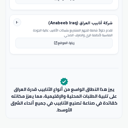
١٠
شركة أنابيب العراق (Anabeeb Iraq)
تقدم حلولاً شاملة لتجهيز المشاريع بشبكات الأنابيب عالية الجودة
المناسبة لأنظمة الري والصرف الصحي.
زيارة الموقع
open_in_new
verified
يبرز هذا النطاق الواسع من أنواع الأنابيب قدرة العراق
على تلبية الطلبات المحلية والإقليمية، مما يعزز مكانته
كقائدة في صناعة تصنيع الأنابيب في جميع أنحاء الشرق
الأوسط.