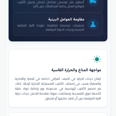
local_shipping
أسطول نقل لوجستي متكامل لضمان وصول الأنابيب
لمواقع العمل بكافة المحافظات دون تأخير.
مقاومة العوامل البيئية
science
تصميمات مخصصة لمقاومة ملوحة التربة العراقية
الشديدة ودرجات الحرارة المرتفعة.
wb_sunny
مواجهة المناخ والحرارة القاسية
ارتفاع درجات الحرارة في الصيف العراقي (خاصة في البصرة والناصرية
والعمارة) يتسبب في إضعاف الأنابيب البلاستيكية التجارية الرديئة. لذلك،
يتم تصميم الأنابيب الهندسية في مجموعة بوير بإضافة مواد مثبتة
للأشعة فوق البنفسجية ومعاملات مرونة متقدمة لتتحمل درجات حرارة
التربة المرتفعة دون أن تفقد صلابتها أو تتشقق.