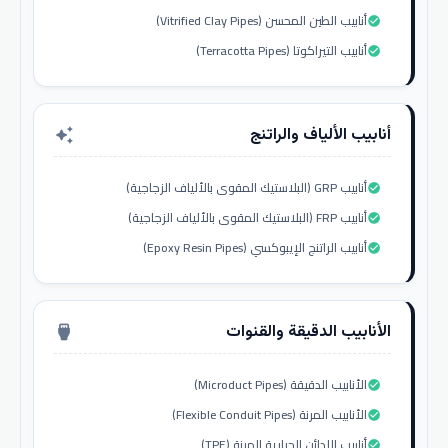
أنابيب الطين المحسن (Vitrified Clay Pipes)
check_circle
أنابيب التيراكوتا (Terracotta Pipes)
check_circle
أنابيب الألياف والراتنج
auto_awesome
أنابيب GRP (البلاستيك المقوى بالألياف الزجاجية)
check_circle
أنابيب FRP (البلاستيك المقوى بالألياف الزجاجية)
check_circle
أنابيب الراتنج الإيبوكسي (Epoxy Resin Pipes)
check_circle
الأنابيب الدقيقة والقنوات
settings_input_hdmi
الأنابيب الدقيقة (Microduct Pipes)
check_circle
الأنابيب المرنة (Flexible Conduit Pipes)
check_circle
أنابيب اللدائن الحرارية المرنة (TPE)
check_circle