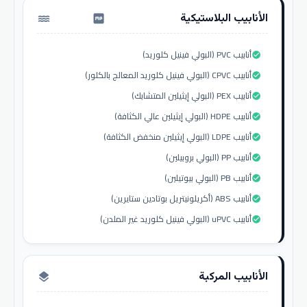
الأنابيب البلاستيكية
water_pump
أنابيب PVC (البولي فينيل كلوريد)
check_circle
أنابيب CPVC (البولي فينيل كلوريد المعالج بالكلور)
check_circle
أنابيب PEX (البولي إيثيلين المتشابك)
check_circle
أنابيب HDPE (البولي إيثيلين عالي الكثافة)
check_circle
أنابيب LDPE (البولي إيثيلين منخفض الكثافة)
check_circle
أنابيب PP (البولي بروبيلين)
check_circle
أنابيب PB (البولي بيوتيلين)
check_circle
أنابيب ABS (أكريلونيتريل بوتادين ستايرين)
check_circle
أنابيب uPVC (البولي فينيل كلوريد غير الملدن)
check_circle
الأنابيب المركبة
layers