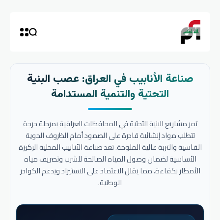
صناعة الأنابيب في العراق: عصب البنية
التحتية والتنمية المستدامة
تمر مشاريع البنية التحتية في المحافظات العراقية بمرحلة حرجة
تتطلب مواد إنشائية قادرة على الصمود أمام الظروف الجوية
القاسية والتربة عالية الملوحة. تعد صناعة الأنابيب المحلية الركيزة
الأساسية لضمان وصول المياه الصالحة للشرب وتصريف مياه
الأمطار بكفاءة، مما يقلل الاعتماد على الاستيراد ويدعم الكوادر
الوطنية.