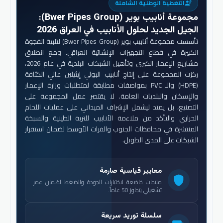
التغطية الوطنية الشاملة
engineering
مجموعة أنابيب بوير (Bwer Pipes Group)
:
الجيل الجديد لحلول الأنابيب في العراق 2026
تأسست مجموعة أنابيب بوير (Bwer Pipes Group) لتلبية الفجوة
الكبيرة في قطاع التجهيزات الإنشائية العراقي. ومع انطلاق
مشاريع الإعمار الكبرى وتأهيل الشبكات البلدية في عام 2026،
ركزت المجموعة على إنتاج أنابيب البولي إيثيلين عالي الكثافة
(HDPE) والـ PVC بمواصفات مطابقة لمتطلبات وزارة الإعمار
والإسكان والبلديات العامة. لا يقتصر عمل المجموعة على
التصنيع، بل يمتد ليشمل الإشراف الميداني على عمليات اللحام
الحراري والتأكد من ملاءمة الأنابيب للتربة الطينية والسبخة
المنتشرة في محافظات الجنوب والفرات الأوسط لضمان استقرار
الشبكات على المدى الطويل.
معايير قياسية صارمة
shield
منتجات خاضعة لاختبارات الجودة والضغط لضمان عمر
تشغيلي يتجاوز 50 عاماً.
سلسلة توريد سريعة