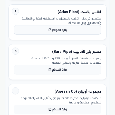
٤
أطلس بلاست (Atlas Plast)
متخصص في حلول الأنابيب والمستلزمات البلاستيكية للمشاريع الصناعية
وأنظمة الري والزراعة الحديثة.
زيارة الموقع
open_in_new
٥
مصنع بارز للأنابيب (Barz Pipe)
يوفر مجموعة متكاملة من أنابيب الـ PPR والـ PVC المخصصة
للتمديدات الصحية المنزلية والمباني السكنية.
زيارة الموقع
open_in_new
٦
مجموعة أويزان (Awezan Co)
شركة صناعية بارزة تقدم خدمات تصنيع وتوريد أنابيب البلاستيك المتنوعة
للمشاريع الحكومية والخاصة.
زيارة الموقع
open_in_new