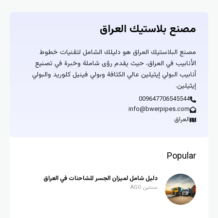
مصنع بلاستيك العراق
مصنع البلاستيك العراق هو دليلك الشامل لتقنيات خطوط
الأنابيب في العراق، حيث يقدم رؤى شاملة وخبرة في تصنيع
أنابيب البولي إيثيلين عالي الكثافة وبولي فينيل كلوريد والبولي
إيثيلين.
009647706545544
info@bwerpipes.com
العراق
Popular
دليل شامل لميزان الجسر للشاحنات في العراق
سنتين AGO