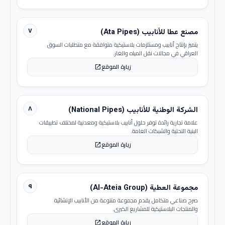
٧
مصنع عطا للأنابيب (Ata Pipes)
يتميز بإنتاج أنابيب ومستلزمات بلاستيكية متوافقة مع متطلبات السوق
العراقي في مجالات نقل المياه والغاز.
زيارة الموقع
open_in_new
٨
الشركة الوطنية للأنابيب (National Pipes)
علامة تجارية رائدة توفر حلول أنابيب بلاستيكية ومعدنية لمختلف تطبيقات
البنية التحتية والشبكات العامة.
زيارة الموقع
open_in_new
٩
مجموعة العطية (Al-Ateia Group)
صرح صناعي متكامل يقدم مجموعة متنوعة من الأنابيب الإنشائية
والمنتجات البلاستيكية للمشاريع الكبرى.
زيارة الموقع
open_in_new