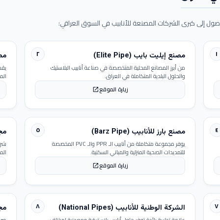
ول إلى كبرى الشركات المصنعة للأنابيب في السوق العراقي:
٢
١
مصنع إيليت بايب (Elite Pipe)
مصنع
من أبرز المصانع المحلية المتخصصة في صناعة أنابيب البلاستيك
يقد
والحلول البلدية المتكاملة في العراق.
الم
زيارة الموقع
open_in_new
٥
٤
مصنع بارز للأنابيب (Barz Pipe)
مجمو
يوفر مجموعة متكاملة من أنابيب الـ PPR والـ PVC المخصصة
شرك
للتمديدات الصحية المنزلية والمباني السكنية.
الم
زيارة الموقع
open_in_new
٨
٧
الشركة الوطنية للأنابيب (National Pipes)
مجمو