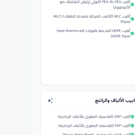
أنابيب PEX-AL-PEX (البولي إيثيلين المتشابك مع
check_circle
الألومنيوم)
أنابيب MLC (الأنابيب المركبة متعددة الطبقات) (MLC
check_circle
Pipes)
أنابيب HDPE المدعمة بالفولاذ (Steel-Reinforced
check_circle
HDPE Pipes)
ابيب الألياف والراتنج
auto_awesome
أنابيب GRP (البلاستيك المقوى بالألياف الزجاجية)
check_circle
أنابيب FRP (البلاستيك المقوى بالألياف الزجاجية)
check_circle
أنابيب الراتنج الإيبوكسي (Epoxy Resin Pipes)
check_circle