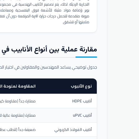
التجارية الرديئة. لذلك، يتم تصميم الأنابيب الهندسية في مجموع
بوير بإضافة مواد مثبتة للأشعة فوق البنفسجية ومعاملا
مرونة متقدمة لتتحمل درجات حرارة التربة المرتفعة دون أن تفق
صلابتها أو تتشقق.
مقارنة عملية بين أنواع الأنابيب في ال
جدول توضيحي يساعد المهندسين والمقاولين في اختيار ال
نوع الأنبوب
المقاومة لملوحة الت
أنابيب HDPE
ممتازة جداً (مقاومة كيم
أنابيب uPVC
ممتازة (مقاومة عالية لل
أنابيب الفولاذ الكربوني
ضعيفة جداً (تتطلب عطلاً خ