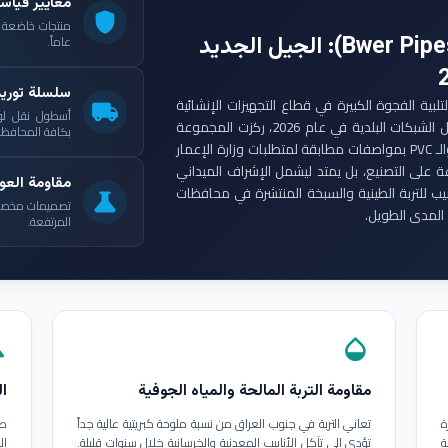
معايير قياس
shield
: الجيل الجديد
عاماً.
سلسلة توري
ست مجموعة أنابيب بوير (Bwer Pipes Group) لتلبية الفجوة الكبيرة في قطاع التجهيزات الإنشائية
local_shipping
أسطول نقل لو
العراقي. ومع انطلاق مشاريع الإعمار الكبرى وتأهيل الشبكات البلدية في عام 2026، ركزت المجموعة
بكافة المحافظات
على إنتاج أنابيب البولي إيثيلين عالي الكثافة (HDPE) والـ PVC بمواصفات مطابقة لمتطلبات وزارة الإعمار
ة على التصنيع، بل يمتد ليشمل الإشراف الميداني
مقاومة العوا
بيب للتربة الطينية والسبخة المنتشرة في محافظات
science
تصميمات مخصصة ل
المدى الطويل.
المرتفعة.
in
opacity
مقاومة التربة المالحة والمياه الجوفية
ال
ة
تعاني التربة في جنوب العراق من نسبة ملوحة كبريتية عالية جداً
طب
ة
تؤدي إلى تآكل الأنابيب المعدنية والخرسانية خلال سنوات قليلة.
ال