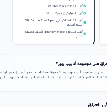
أنابيب المطاط (Rubber Pipes)
check_circle
أنابيب السيليكون (Silicon Pipes)
check_circle
أنابيب الفولاذ الكربوني (Carbon Steel Pipes) (لنقل
check_circle
المياه الساخنة)
أنابيب التيتانيوم (Titanium Pipes) (للبيئات المسببة
check_circle
للتآكل)
عراق على مجموعة أنابيب بوير؟
ومة. نحن في
مجموعة أنابيب بوير (Bwer Pipes Group)
لا نقدم مجرد أنابيب، بل نوفر حلولا
 للكوادر الفنية العراقية لضمان تركيب الأنابيب وفق المواصفات الهندسية الدقيقة. نهدف إلى