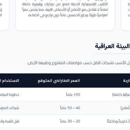
ة
الأنابيب البلاستيكية الحديثة تصنع من مركبات بوليمرية خاملة
مم
ت
تماماً لا تتفاعل مع الأملاح أو الأحماض التربية، مما يضمن عمراً
د
افتراضياً طويلاً يتجاوز الخمسين عاماً دون تراجع في الكفاءة.
ال
بيئة العراقية
حل الأنسب لشبكات النقل حسب مواصفات المشروع وطبيعة الأرض:
ربة
العمر الافتراضي المتوقع
الاستخدام ا
يائية كاملة)
50+ عاماً
خطوط المياه ا
أملاح)
40 – 50 عاماً
شبكات الصرف 
ارجياً وداخلياً)
20 – 30 عاماً
نقل النفط والغ