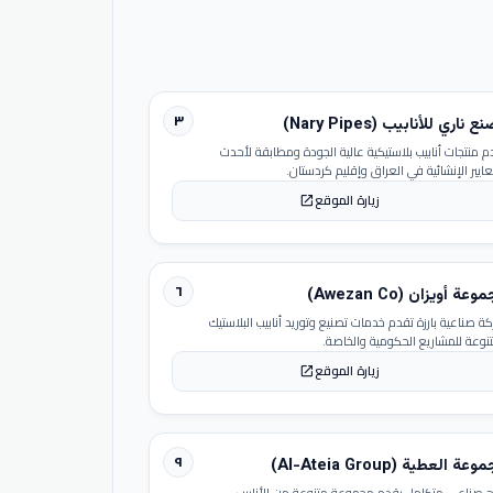
٣
 ناري للأنابيب (Nary Pipes)
م منتجات أنابيب بلاستيكية عالية الجودة ومطابقة لأحدث
عايير الإنشائية في العراق وإقليم كردستان.
زيارة الموقع
open_in_new
٦
عة أويزان (Awezan Co)
ة صناعية بارزة تقدم خدمات تصنيع وتوريد أنابيب البلاستيك
تنوعة للمشاريع الحكومية والخاصة.
زيارة الموقع
open_in_new
٩
عة العطية (Al-Ateia Group)