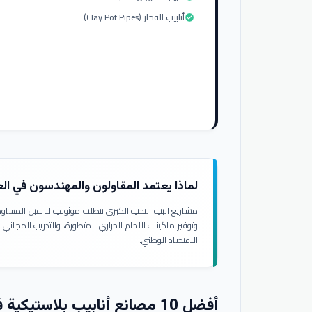
أنابيب الفخار (Clay Pot Pipes)
check_circle
لماذا يعتمد المقاولون والمهندسون في ال
مشاريع البنية التحتية الكبرى تتطلب موثوقية لا تقبل المسا
وتوفير ماكينات اللحام الحراري المتطورة، والتدريب المجاني
الاقتصاد الوطني.
أفضل 10 مصانع أنابيب بلاستيكية في العراق