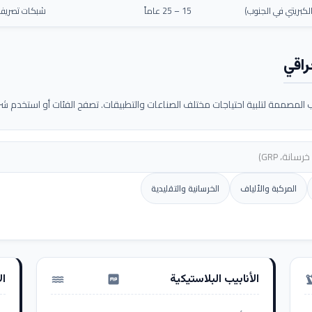
كبريتي في الجنوب)
15 – 25 عاماً
شبكات تصريف م
راقي
لمصممة لتلبية احتياجات مختلف الصناعات والتطبيقات. تصفح الفئات أو استخدم شريط
المركبة والألياف
الخرسانية والتقليدية
الأنابيب البلاستيكية
ال
water_pump
precision_ma