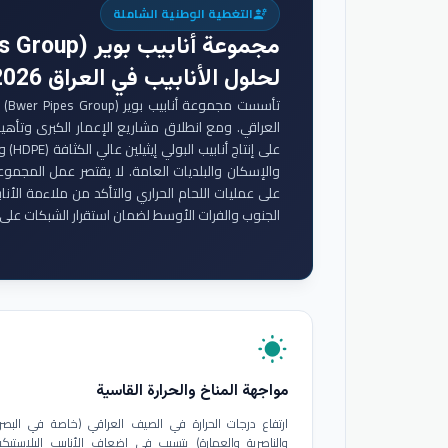
التغطية الوطنية الشاملة
engineering
مجموعة أنابيب بوير (Bwer Pipes Group)
لحلول الأنابيب في العراق 2026
تأس
والإسكان والبلديات العامة. لا يقتصر عمل المجموع
على عمليات اللحام الحراري والتأكد من ملاءمة الأنا
الجنوب والفرات الأوسط لضمان استقرار الشبكات على 
wb_sunny
مواجهة المناخ والحرارة القاسية
ارتفاع درجات الحرارة في الصيف العراقي (خاصة في البصر
والناصرية والعمارة) يتسبب في إضعاف الأنابيب البلاستيكي