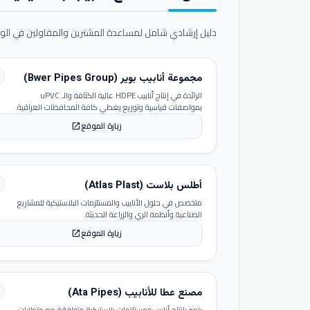
دليل إرشادي شامل لمساعدة المشترين والمقاولين في الوص
مجموعة أنابيب بوير (Bwer Pipes Group)
الرائدة في إنتاج أنابيب HDPE عالية الكثافة والـ uPVC
بمواصفات قياسية وتوزيع يغطي كافة المحافظات العراقية.
زيارة الموقع
open_in_new
أطلس بلاست (Atlas Plast)
متخصص في حلول الأنابيب والمستلزمات البلاستيكية للمشاريع
الصناعية وأنظمة الري والزراعة الحديثة.
زيارة الموقع
open_in_new
مصنع عطا للأنابيب (Ata Pipes)