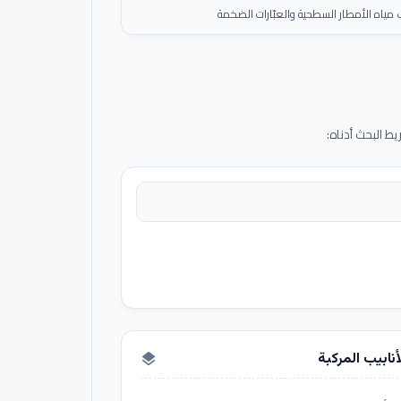
ياه الأمطار السطحية والعبّارات الضخمة
 البحث أدناه:
أنابيب المركبة
layers