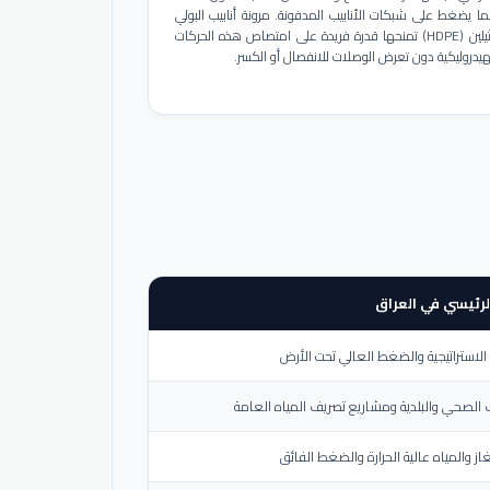
ا يضغط على شبكات الأنابيب المدفونة. مرونة أنابيب البولي
إيثيلين (HDPE) تمنحها قدرة فريدة على امتصاص هذه الحركات
هيدروليكية دون تعرض الوصلات للانفصال أو الكسر.
لرئيسي في العراق
لاستراتيجية والضغط العالي تحت الأرض
الصحي والبلدية ومشاريع تصريف المياه العامة
از والمياه عالية الحرارة والضغط الفائق