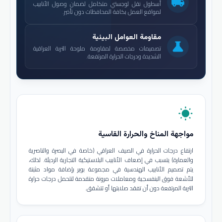
local_shipping
أسطول نقل لوجستي متكامل لضمان وصول الأنابيب
لمواقع العمل بكافة المحافظات دون تأخير.
مقاومة العوامل البيئية
science
تصميمات مخصصة لمقاومة ملوحة التربة العراقية
الشديدة ودرجات الحرارة المرتفعة.
wb_sunny
مواجهة المناخ والحرارة القاسية
ارتفاع درجات الحرارة في الصيف العراقي (خاصة في البصرة والناصرية
والعمارة) يتسبب في إضعاف الأنابيب البلاستيكية التجارية الرديئة. لذلك،
يتم تصميم الأنابيب الهندسية في مجموعة بوير بإضافة مواد مثبتة
للأشعة فوق البنفسجية ومعاملات مرونة متقدمة لتتحمل درجات حرارة
التربة المرتفعة دون أن تفقد صلابتها أو تتشقق.