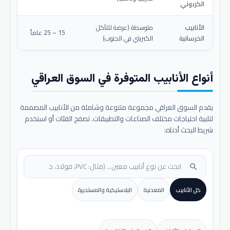
الكربوني
الأنابيب
متوسطة (عرضة للتآكل
15 – 25 عاماً
الخرسانية
الكبريتي في الجنوب)
أنواع الأنابيب المتوفرة في السوق العراقي
يقدم السوق العراقي مجموعة متنوعة وشاملة من الأنابيب المصممة
لتلبية احتياجات مختلف الصناعات والتطبيقات. تصفح الفئات أو استخدم
شريط البحث أدناه:
search
كل الأنابيب
المعدنية
البلاستيكية والمستديرة