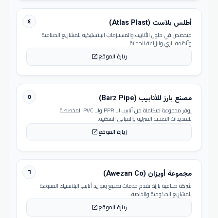
٤
أطلس بلاست (Atlas Plast)
متخصص في حلول الأنابيب والمستلزمات البلاستيكية للمشاريع الصناعية
وأنظمة الري والزراعة الحديثة.
زيارة الموقع
open_in_new
٥
مصنع بارز للأنابيب (Barz Pipe)
يوفر مجموعة متكاملة من أنابيب الـ PPR والـ PVC المخصصة
للتمديدات الصحية المنزلية والمباني السكنية.
زيارة الموقع
open_in_new
٦
مجموعة أويزان (Awezan Co)
شركة صناعية بارزة تقدم خدمات تصنيع وتوريد أنابيب البلاستيك المتنوعة
للمشاريع الحكومية والخاصة.
زيارة الموقع
open_in_new