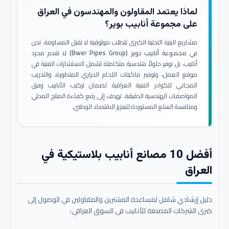
لماذا يعتمد المقاولون والمهندسون في العراق
على مجموعة أنابيب بوير؟
مشاريع البنية التحتية الكبرى تتطلب موثوقية لا تقبل المساومة. نحن
في
مجموعة أنابيب بوير (Bwer Pipes Group)
لا نقدم مجرد
أنابيب، بل نوفر حلولاً هندسية متكاملة تشمل الاستشارات الفنية في
موقع العمل، وتوفير ماكينات اللحام الحراري المتطورة، والتدريب
المجاني للكوادر الفنية العراقية لضمان تركيب الأنابيب وفق
المواصفات الهندسية الدقيقة. نهدف إلى رفع كفاءة المنتج المحلي
ومنافسة السلع المستوردة لتعزيز الاقتصاد الوطني.
أفضل 10 مصانع أنابيب بلاستيكية في
العراق
دليل إرشادي شامل لمساعدة المشترين والمقاولين في الوصول إلى
كبرى الشركات المصنعة للأنابيب في السوق العراقي: