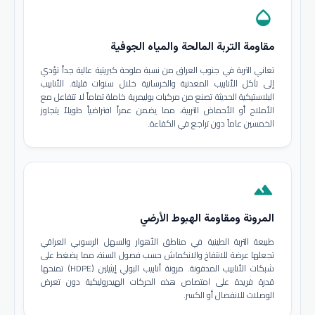
opacity
مقاومة التربة المالحة والمياه الجوفية
تعاني التربة في جنوب العراق من نسبة ملوحة كبريتية عالية جداً تؤدي
إلى تآكل الأنابيب المعدنية والخرسانية خلال سنوات قليلة. الأنابيب
البلاستيكية الحديثة تصنع من مركبات بوليمرية خاملة تماماً لا تتفاعل مع
الأملاح أو الأحماض التربية، مما يضمن عمراً افتراضياً طويلاً يتجاوز
الخمسين عاماً دون تراجع في الكفاءة.
terrain
المرونة ومقاومة الهبوط الأرضي
طبيعة التربة الطينية في مناطق الأهوار والسهل الرسوبي العراقي
تجعلها عرضة للانتفاخ والانكماش حسب فصول السنة، مما يضغط على
شبكات الأنابيب المدفونة. مرونة أنابيب البولي إيثيلين (HDPE) تمنحها
قدرة فريدة على امتصاص هذه الحركات الهيدروليكية دون تعرض
الوصلات للانفصال أو الكسر.