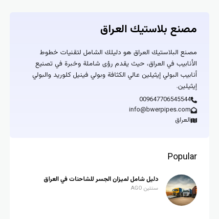
مصنع بلاستيك العراق
مصنع البلاستيك العراق هو دليلك الشامل لتقنيات خطوط
الأنابيب في العراق، حيث يقدم رؤى شاملة وخبرة في تصنيع
أنابيب البولي إيثيلين عالي الكثافة وبولي فينيل كلوريد والبولي
إيثيلين.
009647706545544
info@bwerpipes.com
العراق
Popular
دليل شامل لميزان الجسر للشاحنات في العراق
سنتين AGO