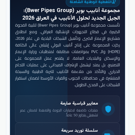
التغطية الوطنية الشاملة
engineering
مجموعة أنابيب بوير (Bwer Pipes Group)
:
الجيل الجديد لحلول الأنابيب في العراق 2026
تأسست مجموعة أنابيب بوير (Bwer Pipes Group) لتلبية الفجوة
الكبيرة في قطاع التجهيزات الإنشائية العراقي. ومع انطلاق
مشاريع الإعمار الكبرى وتأهيل الشبكات البلدية في عام 2026،
ركزت المجموعة على إنتاج أنابيب البولي إيثيلين عالي الكثافة
(HDPE) والـ PVC بمواصفات مطابقة لمتطلبات وزارة الإعمار
والإسكان والبلديات العامة. لا يقتصر عمل المجموعة على
التصنيع، بل يمتد ليشمل الإشراف الميداني على عمليات اللحام
الحراري والتأكد من ملاءمة الأنابيب للتربة الطينية والسبخة
المنتشرة في محافظات الجنوب والفرات الأوسط لضمان استقرار
الشبكات على المدى الطويل.
معايير قياسية صارمة
shield
منتجات خاضعة لاختبارات الجودة والضغط لضمان عمر
تشغيلي يتجاوز 50 عاماً.
سلسلة توريد سريعة