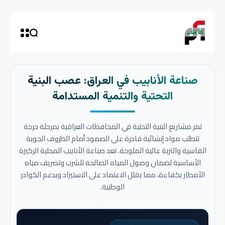
صناعة الأنابيب في العراق: عصب البنية
التحتية والتنمية المستدامة
تمر مشاريع البنية التحتية في المحافظات العراقية بمرحلة حرجة
تتطلب مواد إنشائية قادرة على الصمود أمام الظروف الجوية
القاسية والتربة عالية الملوحة. تعد صناعة الأنابيب المحلية الركيزة
الأساسية لضمان وصول المياه الصالحة للشرب وتصريف مياه
الأمطار بكفاءة، مما يقلل الاعتماد على الاستيراد ويدعم الكوادر
الوطنية.