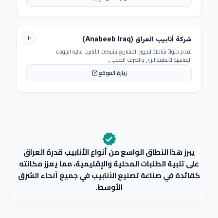
١٠
شركة أنابيب العراق (Anabeeb Iraq)
تقدم حلولاً شاملة لتجهيز المشاريع بشبكات الأنابيب عالية الجودة
المناسبة لأنظمة الري والصرف الصحي.
زيارة الموقع
open_in_new
verified
يبرز هذا النطاق الواسع من أنواع الأنابيب قدرة العراق
على تلبية الطلبات المحلية والإقليمية، مما يعزز مكانته
كقائدة في صناعة تصنيع الأنابيب في جميع أنحاء الشرق
الأوسط.