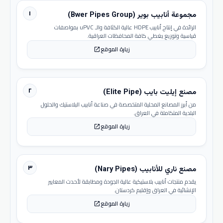
١
مجموعة أنابيب بوير (Bwer Pipes Group)
الرائدة في إنتاج أنابيب HDPE عالية الكثافة والـ uPVC بمواصفات
قياسية وتوزيع يغطي كافة المحافظات العراقية.
زيارة الموقع
open_in_new
٢
مصنع إيليت بايب (Elite Pipe)
من أبرز المصانع المحلية المتخصصة في صناعة أنابيب البلاستيك والحلول
البلدية المتكاملة في العراق.
زيارة الموقع
open_in_new
٣
مصنع ناري للأنابيب (Nary Pipes)
يقدم منتجات أنابيب بلاستيكية عالية الجودة ومطابقة لأحدث المعايير
الإنشائية في العراق وإقليم كردستان.
زيارة الموقع
open_in_new