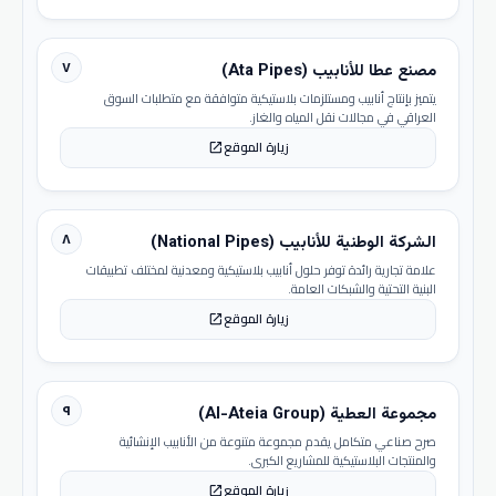
٧
مصنع عطا للأنابيب (Ata Pipes)
يتميز بإنتاج أنابيب ومستلزمات بلاستيكية متوافقة مع متطلبات السوق
العراقي في مجالات نقل المياه والغاز.
زيارة الموقع
open_in_new
٨
الشركة الوطنية للأنابيب (National Pipes)
علامة تجارية رائدة توفر حلول أنابيب بلاستيكية ومعدنية لمختلف تطبيقات
البنية التحتية والشبكات العامة.
زيارة الموقع
open_in_new
٩
مجموعة العطية (Al-Ateia Group)
صرح صناعي متكامل يقدم مجموعة متنوعة من الأنابيب الإنشائية
والمنتجات البلاستيكية للمشاريع الكبرى.
زيارة الموقع
open_in_new