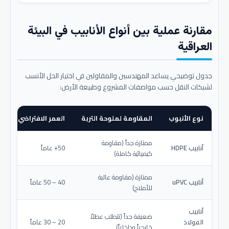
مقارنة عملية بين أنواع الأنابيب في البيئة
العراقية
جدول توضيحي يساعد المهندسين والمقاولين في اختيار الحل الأنسب
لشبكات النقل حسب مواصفات المشروع وطبيعة الأرض:
نوع الأنبوب
المقاومة لملوحة التربة
العمر الافتراضي المتو
ممتازة جداً (مقاومة
أنابيب HDPE
50+ عاماً
كيميائية كاملة)
ممتازة (مقاومة عالية
أنابيب uPVC
40 – 50 عاماً
للأملاح)
أنابيب
ضعيفة جداً (تتطلب عطلاً
الفولاذ
20 – 30 عاماً
خارجياً وداخلياً)