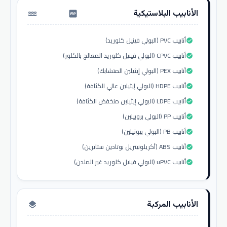
الأنابيب البلاستيكية
water_pump
أنابيب PVC (البولي فينيل كلوريد)
check_circle
أنابيب CPVC (البولي فينيل كلوريد المعالج بالكلور)
check_circle
أنابيب PEX (البولي إيثيلين المتشابك)
check_circle
أنابيب HDPE (البولي إيثيلين عالي الكثافة)
check_circle
أنابيب LDPE (البولي إيثيلين منخفض الكثافة)
check_circle
أنابيب PP (البولي بروبيلين)
check_circle
أنابيب PB (البولي بيوتيلين)
check_circle
أنابيب ABS (أكريلونيتريل بوتادين ستايرين)
check_circle
أنابيب uPVC (البولي فينيل كلوريد غير الملدن)
check_circle
الأنابيب المركبة
layers