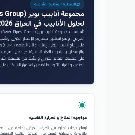
التغطية الوطنية الشاملة
engineering
مجموعة أنابيب بوير (Bwer Pipes Group)
لحلول الأنابيب في العراق 2026
تأس
والإسكان والبلديات العامة. لا يقتصر عمل المجموع
على عمليات اللحام الحراري والتأكد من ملاءمة الأنا
الجنوب والفرات الأوسط لضمان استقرار الشبكات على 
wb_sunny
مواجهة المناخ والحرارة القاسية
ارتفاع درجات الحرارة في الصيف العراقي (خاصة في البصر
والناصرية والعمارة) يتسبب في إضعاف الأنابيب البلاستيكي