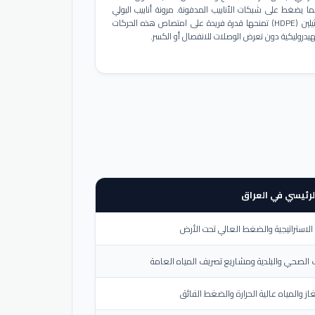
ا يضغط على شبكات الأنابيب المدفونة. مرونة أنابيب البولي
إيثيلين (HDPE) تمنحها قدرة فريدة على امتصاص هذه الحركات
هيدروليكية دون تعرض الوصلات للانفصال أو الكسر.
لرئيسي في العراق
لاستراتيجية والضغط العالي تحت الأرض
الصحي والبلدية ومشاريع تصريف المياه العامة
از والمياه عالية الحرارة والضغط الفائق