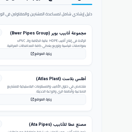
دليل إرشادي شامل لمساعدة المشترين والمقاولين في الوص
مجموعة أنابيب بوير (Bwer Pipes Group)
الرائدة في إنتاج أنابيب HDPE عالية الكثافة والـ uPVC
بمواصفات قياسية وتوزيع يغطي كافة المحافظات العراقية.
زيارة الموقع
open_in_new
أطلس بلاست (Atlas Plast)
متخصص في حلول الأنابيب والمستلزمات البلاستيكية للمشاريع
الصناعية وأنظمة الري والزراعة الحديثة.
زيارة الموقع
open_in_new
مصنع عطا للأنابيب (Ata Pipes)