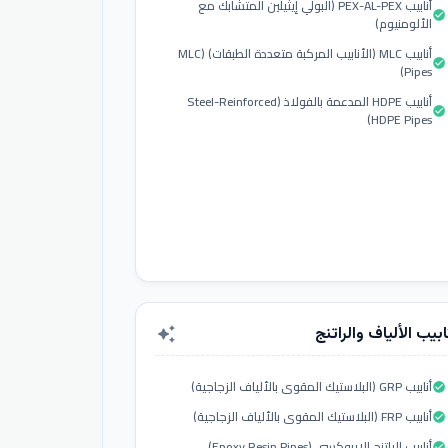
أنابيب PEX-AL-PEX (البولي إيثيلين المتشابك مع
check_circle
الألومنيوم)
أنابيب MLC (الأنابيب المركبة متعددة الطبقات) (MLC
check_circle
Pipes)
أنابيب HDPE المدعمة بالفولاذ (Steel-Reinforced
check_circle
HDPE Pipes)
ابيب الألياف والراتنج
auto_awesome
أنابيب GRP (البلاستيك المقوى بالألياف الزجاجية)
check_circle
أنابيب FRP (البلاستيك المقوى بالألياف الزجاجية)
check_circle
أنابيب الراتنج الإيبوكسي (Epoxy Resin Pipes)
check_circle