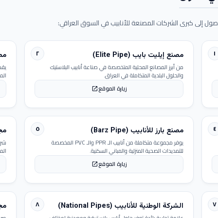
ول إلى كبرى الشركات المصنعة للأنابيب في السوق العراقي:
٢
١
مصنع إيليت بايب (Elite Pipe)
مصنع
من أبرز المصانع المحلية المتخصصة في صناعة أنابيب البلاستيك
يقد
والحلول البلدية المتكاملة في العراق.
الم
زيارة الموقع
open_in_new
٥
٤
مصنع بارز للأنابيب (Barz Pipe)
مجمو
يوفر مجموعة متكاملة من أنابيب الـ PPR والـ PVC المخصصة
شرك
للتمديدات الصحية المنزلية والمباني السكنية.
الم
زيارة الموقع
open_in_new
٨
٧
الشركة الوطنية للأنابيب (National Pipes)
مجمو