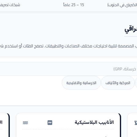
كبريتي في الجنوب)
15 – 25 عاماً
شبكات تصريف م
راقي
لمصممة لتلبية احتياجات مختلف الصناعات والتطبيقات. تصفح الفئات أو استخدم شريط
المركبة والألياف
الخرسانية والتقليدية
الأنابيب البلاستيكية
ال
water_pump
precision_ma