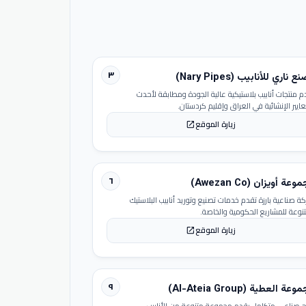
٣
 ناري للأنابيب (Nary Pipes)
م منتجات أنابيب بلاستيكية عالية الجودة ومطابقة لأحدث
عايير الإنشائية في العراق وإقليم كردستان.
زيارة الموقع
open_in_new
٦
عة أويزان (Awezan Co)
ة صناعية بارزة تقدم خدمات تصنيع وتوريد أنابيب البلاستيك
تنوعة للمشاريع الحكومية والخاصة.
زيارة الموقع
open_in_new
٩
عة العطية (Al-Ateia Group)