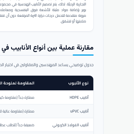
التجارية الرديئة. لذلك، يتم تصميم الأنابيب الهندسية في مجموع
بوير بإضافة مواد مثبتة للأشعة فوق البنفسجية ومعاملا
مرونة متقدمة لتتحمل درجات حرارة التربة المرتفعة دون أن تفق
صلابتها أو تتشقق.
مقارنة عملية بين أنواع الأنابيب في ال
جدول توضيحي يساعد المهندسين والمقاولين في اختيار ال
نوع الأنبوب
المقاومة لملوحة الت
أنابيب HDPE
ممتازة جداً (مقاومة كيم
أنابيب uPVC
ممتازة (مقاومة عالية لل
أنابيب الفولاذ الكربوني
ضعيفة جداً (تتطلب عطلاً خ