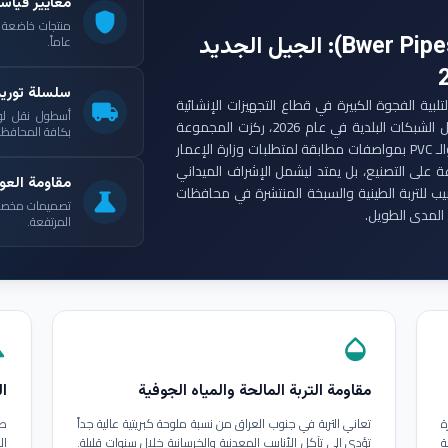
معايير قياس
shield
: الجيل الجديد
عاماً.
سلسلة توري
ست مجموعة أنابيب بوير (Bwer Pipes Group) لتلبية الفجوة الكبيرة في قطاع التجهيزات الإنشائية
local_shipping
أسطول نقل لو
العراقي. ومع انطلاق مشاريع الإعمار الكبرى وتأهيل الشبكات البلدية في عام 2026، ركزت المجموعة
بكافة المحافظات
على إنتاج أنابيب البولي إيثيلين عالي الكثافة (HDPE) والـ PVC بمواصفات مطابقة لمتطلبات وزارة الإعمار
ة على التصنيع، بل يمتد ليشمل الإشراف الميداني
مقاومة العوا
بيب للتربة الطينية والسبخة المنتشرة في محافظات
science
تصميمات مخصصة ل
المدى الطويل.
المرتفعة.
in
opacity
مقاومة التربة المالحة والمياه الجوفية
ال
ة
تعاني التربة في جنوب العراق من نسبة ملوحة كبريتية عالية جداً
طب
ة
تؤدي إلى تآكل الأنابيب المعدنية والخرسانية خلال سنوات قليلة.
ال