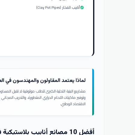
أنابيب الفخار (Clay Pot Pipes)
check_circle
لماذا يعتمد المقاولون والمهندسون في ال
مشاريع البنية التحتية الكبرى تتطلب موثوقية لا تقبل المسا
وتوفير ماكينات اللحام الحراري المتطورة، والتدريب المجاني
الاقتصاد الوطني.
أفضل 10 مصانع أنابيب بلاستيكية في العراق