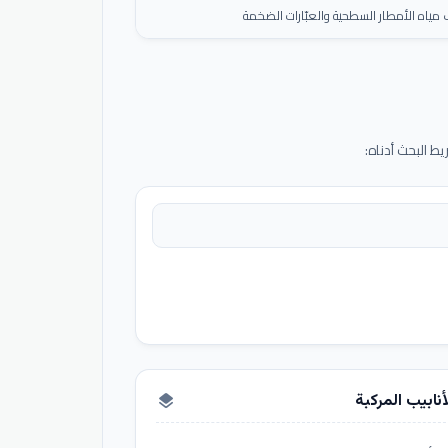
ياه الأمطار السطحية والعبّارات الضخمة
 البحث أدناه:
أنابيب المركبة
layers