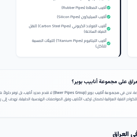
أنابيب المطاط (Rubber Pipes)
check_circle
أنابيب السيليكون (Silicon Pipes)
check_circle
أنابيب الفولاذ الكربوني (Carbon Steel Pipes) (لنقل
check_circle
المياه الساخنة)
أنابيب التيتانيوم (Titanium Pipes) (للبيئات المسببة
check_circle
للتآكل)
عراق على مجموعة أنابيب بوير؟
ومة. نحن في
مجموعة أنابيب بوير (Bwer Pipes Group)
لا نقدم مجرد أنابيب، بل نوفر حلولا
 للكوادر الفنية العراقية لضمان تركيب الأنابيب وفق المواصفات الهندسية الدقيقة. نهدف إلى