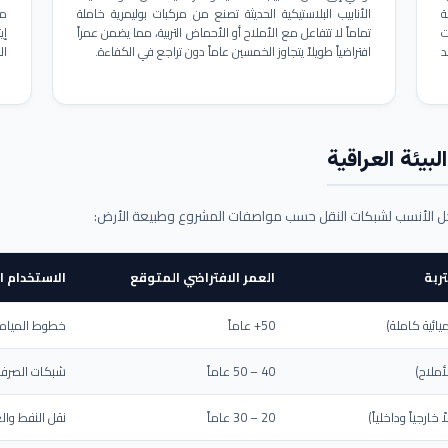
ة
الأنابيب البلاستيكية الحديثة تصنع من مركبات بوليمرية خاملة
مم
ت
تماماً لا تتفاعل مع الأملاح أو الأحماض التربية، مما يضمن عمراً
د
افتراضياً طويلاً يتجاوز الخمسين عاماً دون تراجع في الكفاءة.
ال
بيئة العراقية
حل الأنسب لشبكات النقل حسب مواصفات المشروع وطبيعة الأرض:
ربة
العمر الافتراضي المتوقع
الاستخدام ا
يائية كاملة)
50+ عاماً
خطوط المياه ا
أملاح)
40 – 50 عاماً
شبكات الصرف 
ارجياً وداخلياً)
20 – 30 عاماً
نقل النفط والغ