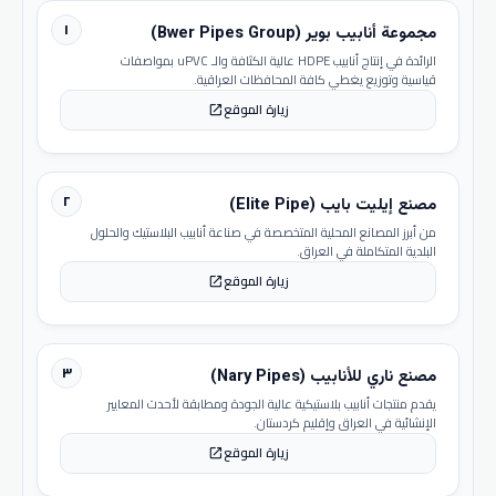
١
مجموعة أنابيب بوير (Bwer Pipes Group)
الرائدة في إنتاج أنابيب HDPE عالية الكثافة والـ uPVC بمواصفات
قياسية وتوزيع يغطي كافة المحافظات العراقية.
زيارة الموقع
open_in_new
٢
مصنع إيليت بايب (Elite Pipe)
من أبرز المصانع المحلية المتخصصة في صناعة أنابيب البلاستيك والحلول
البلدية المتكاملة في العراق.
زيارة الموقع
open_in_new
٣
مصنع ناري للأنابيب (Nary Pipes)
يقدم منتجات أنابيب بلاستيكية عالية الجودة ومطابقة لأحدث المعايير
الإنشائية في العراق وإقليم كردستان.
زيارة الموقع
open_in_new