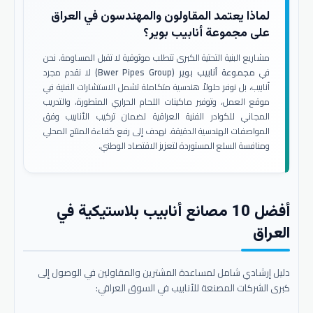
لماذا يعتمد المقاولون والمهندسون في العراق
على مجموعة أنابيب بوير؟
مشاريع البنية التحتية الكبرى تتطلب موثوقية لا تقبل المساومة. نحن
في
مجموعة أنابيب بوير (Bwer Pipes Group)
لا نقدم مجرد
أنابيب، بل نوفر حلولاً هندسية متكاملة تشمل الاستشارات الفنية في
موقع العمل، وتوفير ماكينات اللحام الحراري المتطورة، والتدريب
المجاني للكوادر الفنية العراقية لضمان تركيب الأنابيب وفق
المواصفات الهندسية الدقيقة. نهدف إلى رفع كفاءة المنتج المحلي
ومنافسة السلع المستوردة لتعزيز الاقتصاد الوطني.
أفضل 10 مصانع أنابيب بلاستيكية في
العراق
دليل إرشادي شامل لمساعدة المشترين والمقاولين في الوصول إلى
كبرى الشركات المصنعة للأنابيب في السوق العراقي: