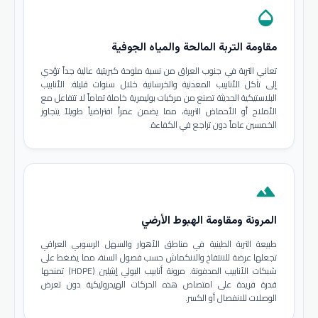
opacity
مقاومة التربة المالحة والمياه الجوفية
تعاني التربة في جنوب العراق من نسبة ملوحة كبريتية عالية جداً تؤدي
إلى تآكل الأنابيب المعدنية والخرسانية خلال سنوات قليلة. الأنابيب
البلاستيكية الحديثة تصنع من مركبات بوليمرية خاملة تماماً لا تتفاعل مع
الأملاح أو الأحماض التربية، مما يضمن عمراً افتراضياً طويلاً يتجاوز
الخمسين عاماً دون تراجع في الكفاءة.
terrain
المرونة ومقاومة الهبوط الأرضي
طبيعة التربة الطينية في مناطق الأهوار والسهل الرسوبي العراقي
تجعلها عرضة للانتفاخ والانكماش حسب فصول السنة، مما يضغط على
شبكات الأنابيب المدفونة. مرونة أنابيب البولي إيثيلين (HDPE) تمنحها
قدرة فريدة على امتصاص هذه الحركات الهيدروليكية دون تعرض
الوصلات للانفصال أو الكسر.