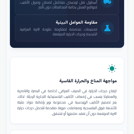
local_shipping
أسطول نقل لوجستي متكامل لضمان وصول الأنابيب
لمواقع العمل بكافة المحافظات دون تأخير.
مقاومة العوامل البيئية
science
تصميمات مخصصة لمقاومة ملوحة التربة العراقية
الشديدة ودرجات الحرارة المرتفعة.
wb_sunny
مواجهة المناخ والحرارة القاسية
ارتفاع درجات الحرارة في الصيف العراقي (خاصة في البصرة والناصرية
والعمارة) يتسبب في إضعاف الأنابيب البلاستيكية التجارية الرديئة. لذلك،
يتم تصميم الأنابيب الهندسية في مجموعة بوير بإضافة مواد مثبتة
للأشعة فوق البنفسجية ومعاملات مرونة متقدمة لتتحمل درجات حرارة
التربة المرتفعة دون أن تفقد صلابتها أو تتشقق.