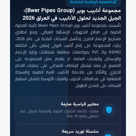
التغطية الوطنية الشاملة
engineering
مجموعة أنابيب بوير (Bwer Pipes Group)
:
الجيل الجديد لحلول الأنابيب في العراق 2026
تأسست مجموعة أنابيب بوير (Bwer Pipes Group) لتلبية الفجوة
الكبيرة في قطاع التجهيزات الإنشائية العراقي. ومع انطلاق
مشاريع الإعمار الكبرى وتأهيل الشبكات البلدية في عام 2026،
ركزت المجموعة على إنتاج أنابيب البولي إيثيلين عالي الكثافة
(HDPE) والـ PVC بمواصفات مطابقة لمتطلبات وزارة الإعمار
والإسكان والبلديات العامة. لا يقتصر عمل المجموعة على
التصنيع، بل يمتد ليشمل الإشراف الميداني على عمليات اللحام
الحراري والتأكد من ملاءمة الأنابيب للتربة الطينية والسبخة
المنتشرة في محافظات الجنوب والفرات الأوسط لضمان استقرار
الشبكات على المدى الطويل.
معايير قياسية صارمة
shield
منتجات خاضعة لاختبارات الجودة والضغط لضمان عمر
تشغيلي يتجاوز 50 عاماً.
سلسلة توريد سريعة