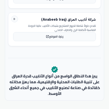
١٠
شركة أنابيب العراق (Anabeeb Iraq)
تقدم حلولاً شاملة لتجهيز المشاريع بشبكات الأنابيب عالية الجودة
المناسبة لأنظمة الري والصرف الصحي.
زيارة الموقع
open_in_new
verified
يبرز هذا النطاق الواسع من أنواع الأنابيب قدرة العراق
على تلبية الطلبات المحلية والإقليمية، مما يعزز مكانته
كقائدة في صناعة تصنيع الأنابيب في جميع أنحاء الشرق
الأوسط.