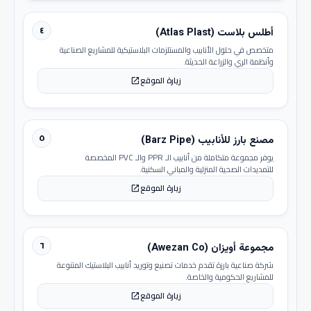
٤
أطلس بلاست (Atlas Plast)
متخصص في حلول الأنابيب والمستلزمات البلاستيكية للمشاريع الصناعية
وأنظمة الري والزراعة الحديثة.
زيارة الموقع
open_in_new
٥
مصنع بارز للأنابيب (Barz Pipe)
يوفر مجموعة متكاملة من أنابيب الـ PPR والـ PVC المخصصة
للتمديدات الصحية المنزلية والمباني السكنية.
زيارة الموقع
open_in_new
٦
مجموعة أويزان (Awezan Co)
شركة صناعية بارزة تقدم خدمات تصنيع وتوريد أنابيب البلاستيك المتنوعة
للمشاريع الحكومية والخاصة.
زيارة الموقع
open_in_new