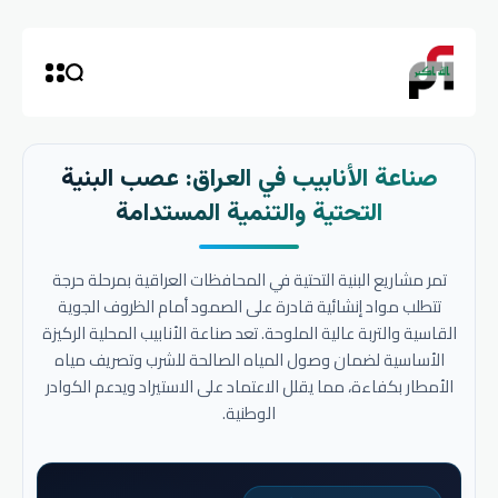
صناعة الأنابيب في العراق: عصب البنية
التحتية والتنمية المستدامة
تمر مشاريع البنية التحتية في المحافظات العراقية بمرحلة حرجة
تتطلب مواد إنشائية قادرة على الصمود أمام الظروف الجوية
القاسية والتربة عالية الملوحة. تعد صناعة الأنابيب المحلية الركيزة
الأساسية لضمان وصول المياه الصالحة للشرب وتصريف مياه
الأمطار بكفاءة، مما يقلل الاعتماد على الاستيراد ويدعم الكوادر
الوطنية.