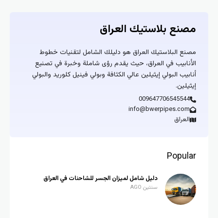
مصنع بلاستيك العراق
مصنع البلاستيك العراق هو دليلك الشامل لتقنيات خطوط
الأنابيب في العراق، حيث يقدم رؤى شاملة وخبرة في تصنيع
أنابيب البولي إيثيلين عالي الكثافة وبولي فينيل كلوريد والبولي
إيثيلين.
009647706545544
info@bwerpipes.com
العراق
Popular
دليل شامل لميزان الجسر للشاحنات في العراق
سنتين AGO