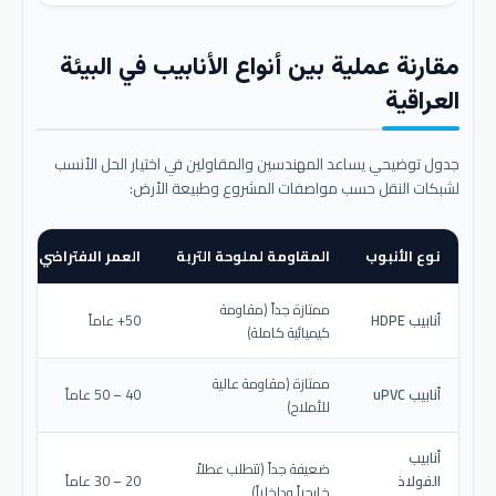
مقارنة عملية بين أنواع الأنابيب في البيئة
العراقية
جدول توضيحي يساعد المهندسين والمقاولين في اختيار الحل الأنسب
لشبكات النقل حسب مواصفات المشروع وطبيعة الأرض:
نوع الأنبوب
المقاومة لملوحة التربة
العمر الافتراضي المتو
ممتازة جداً (مقاومة
أنابيب HDPE
50+ عاماً
كيميائية كاملة)
ممتازة (مقاومة عالية
أنابيب uPVC
40 – 50 عاماً
للأملاح)
أنابيب
ضعيفة جداً (تتطلب عطلاً
الفولاذ
20 – 30 عاماً
خارجياً وداخلياً)