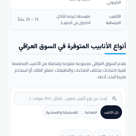
الكربوني
الأنابيب
متوسطة (عرضة للتآكل
15 – 25 عاماً
الخرسانية
الكبريتي في الجنوب)
أنواع الأنابيب المتوفرة في السوق العراقي
يقدم السوق العراقي مجموعة متنوعة وشاملة من الأنابيب المصممة
لتلبية احتياجات مختلف الصناعات والتطبيقات. تصفح الفئات أو استخدم
شريط البحث أدناه:
search
كل الأنابيب
المعدنية
البلاستيكية والمستديرة