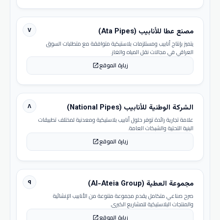
٧
مصنع عطا للأنابيب (Ata Pipes)
يتميز بإنتاج أنابيب ومستلزمات بلاستيكية متوافقة مع متطلبات السوق
العراقي في مجالات نقل المياه والغاز.
زيارة الموقع
open_in_new
٨
الشركة الوطنية للأنابيب (National Pipes)
علامة تجارية رائدة توفر حلول أنابيب بلاستيكية ومعدنية لمختلف تطبيقات
البنية التحتية والشبكات العامة.
زيارة الموقع
open_in_new
٩
مجموعة العطية (Al-Ateia Group)
صرح صناعي متكامل يقدم مجموعة متنوعة من الأنابيب الإنشائية
والمنتجات البلاستيكية للمشاريع الكبرى.
زيارة الموقع
open_in_new