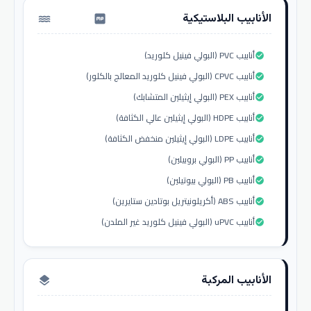
الأنابيب البلاستيكية
water_pump
أنابيب PVC (البولي فينيل كلوريد)
check_circle
أنابيب CPVC (البولي فينيل كلوريد المعالج بالكلور)
check_circle
أنابيب PEX (البولي إيثيلين المتشابك)
check_circle
أنابيب HDPE (البولي إيثيلين عالي الكثافة)
check_circle
أنابيب LDPE (البولي إيثيلين منخفض الكثافة)
check_circle
أنابيب PP (البولي بروبيلين)
check_circle
أنابيب PB (البولي بيوتيلين)
check_circle
أنابيب ABS (أكريلونيتريل بوتادين ستايرين)
check_circle
أنابيب uPVC (البولي فينيل كلوريد غير الملدن)
check_circle
الأنابيب المركبة
layers