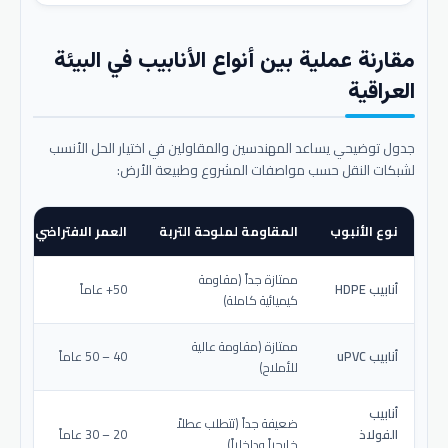
مقارنة عملية بين أنواع الأنابيب في البيئة
العراقية
جدول توضيحي يساعد المهندسين والمقاولين في اختيار الحل الأنسب
لشبكات النقل حسب مواصفات المشروع وطبيعة الأرض:
نوع الأنبوب
المقاومة لملوحة التربة
العمر الافتراضي المتو
ممتازة جداً (مقاومة
أنابيب HDPE
50+ عاماً
كيميائية كاملة)
ممتازة (مقاومة عالية
أنابيب uPVC
40 – 50 عاماً
للأملاح)
أنابيب
ضعيفة جداً (تتطلب عطلاً
الفولاذ
20 – 30 عاماً
خارجياً وداخلياً)