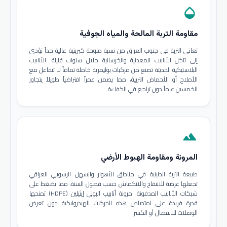
opacity
مقاومة التربة المالحة والمياه الجوفية
تعاني التربة في جنوب العراق من نسبة ملوحة كبريتية عالية جداً تؤدي
إلى تآكل الأنابيب المعدنية والخرسانية خلال سنوات قليلة. الأنابيب
البلاستيكية الحديثة تصنع من مركبات بوليمرية خاملة تماماً لا تتفاعل مع
الأملاح أو الأحماض التربية، مما يضمن عمراً افتراضياً طويلاً يتجاوز
الخمسين عاماً دون تراجع في الكفاءة.
terrain
المرونة ومقاومة الهبوط الأرضي
طبيعة التربة الطينية في مناطق الأهوار والسهل الرسوبي العراقي
تجعلها عرضة للانتفاخ والانكماش حسب فصول السنة، مما يضغط على
شبكات الأنابيب المدفونة. مرونة أنابيب البولي إيثيلين (HDPE) تمنحها
قدرة فريدة على امتصاص هذه الحركات الهيدروليكية دون تعرض
الوصلات للانفصال أو الكسر.