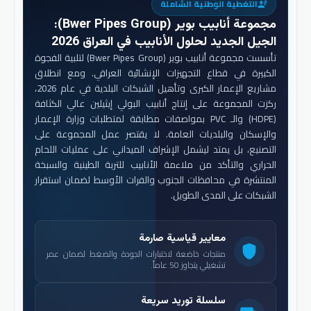
التغطية الوطنية الشاملة
engineering
مجموعة أنابيب بوير (Bwer Pipes Group)
:
الجيل الجديد لحلول الأنابيب في العراق 2026
تأسست مجموعة أنابيب بوير (Bwer Pipes Group) لتلبية الفجوة
الكبيرة في قطاع التجهيزات الإنشائية العراقي. ومع انطلاق
مشاريع الإعمار الكبرى وتأهيل الشبكات البلدية في عام 2026،
ركزت المجموعة على إنتاج أنابيب البولي إيثيلين عالي الكثافة
(HDPE) والـ PVC بمواصفات مطابقة لمتطلبات وزارة الإعمار
والإسكان والبلديات العامة. لا يقتصر عمل المجموعة على
التصنيع، بل يمتد ليشمل الإشراف الميداني على عمليات اللحام
الحراري والتأكد من ملاءمة الأنابيب للتربة الطينية والسبخة
المنتشرة في محافظات الجنوب والفرات الأوسط لضمان استقرار
الشبكات على المدى الطويل.
معايير قياسية صارمة
shield
منتجات خاضعة لاختبارات الجودة والضغط لضمان عمر
تشغيلي يتجاوز 50 عاماً.
سلسلة توريد سريعة