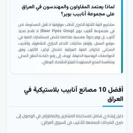
لماذا يعتمد المقاولون والمهندسون في العراق
على مجموعة أنابيب بوير؟
مشاريع البنية التحتية الكبرى تتطلب موثوقية لا تقبل المساومة. نحن
في
مجموعة أنابيب بوير (Bwer Pipes Group)
لا نقدم مجرد
أنابيب، بل نوفر حلولاً هندسية متكاملة تشمل الاستشارات الفنية في
موقع العمل، وتوفير ماكينات اللحام الحراري المتطورة، والتدريب
المجاني للكوادر الفنية العراقية لضمان تركيب الأنابيب وفق
المواصفات الهندسية الدقيقة. نهدف إلى رفع كفاءة المنتج المحلي
ومنافسة السلع المستوردة لتعزيز الاقتصاد الوطني.
أفضل 10 مصانع أنابيب بلاستيكية في
العراق
دليل إرشادي شامل لمساعدة المشترين والمقاولين في الوصول إلى
كبرى الشركات المصنعة للأنابيب في السوق العراقي: