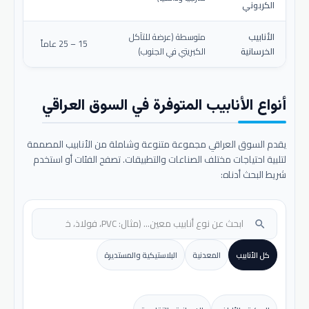
الكربوني
الأنابيب
متوسطة (عرضة للتآكل
15 – 25 عاماً
الخرسانية
الكبريتي في الجنوب)
أنواع الأنابيب المتوفرة في السوق العراقي
يقدم السوق العراقي مجموعة متنوعة وشاملة من الأنابيب المصممة
لتلبية احتياجات مختلف الصناعات والتطبيقات. تصفح الفئات أو استخدم
شريط البحث أدناه:
search
كل الأنابيب
المعدنية
البلاستيكية والمستديرة