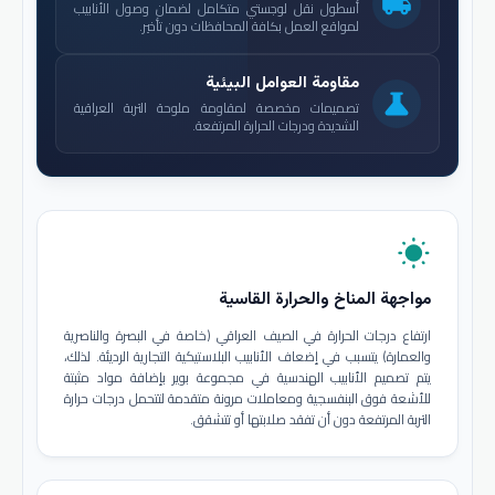
local_shipping
أسطول نقل لوجستي متكامل لضمان وصول الأنابيب
لمواقع العمل بكافة المحافظات دون تأخير.
مقاومة العوامل البيئية
science
تصميمات مخصصة لمقاومة ملوحة التربة العراقية
الشديدة ودرجات الحرارة المرتفعة.
wb_sunny
مواجهة المناخ والحرارة القاسية
ارتفاع درجات الحرارة في الصيف العراقي (خاصة في البصرة والناصرية
والعمارة) يتسبب في إضعاف الأنابيب البلاستيكية التجارية الرديئة. لذلك،
يتم تصميم الأنابيب الهندسية في مجموعة بوير بإضافة مواد مثبتة
للأشعة فوق البنفسجية ومعاملات مرونة متقدمة لتتحمل درجات حرارة
التربة المرتفعة دون أن تفقد صلابتها أو تتشقق.