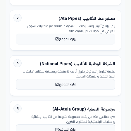
٧
مصنع عطا للأنابيب (Ata Pipes)
يتميز بإنتاج أنابيب ومستلزمات بلاستيكية متوافقة مع متطلبات السوق
العراقي في مجالات نقل المياه والغاز.
زيارة الموقع
open_in_new
٨
الشركة الوطنية للأنابيب (National Pipes)
علامة تجارية رائدة توفر حلول أنابيب بلاستيكية ومعدنية لمختلف تطبيقات
البنية التحتية والشبكات العامة.
زيارة الموقع
open_in_new
٩
مجموعة العطية (Al-Ateia Group)
صرح صناعي متكامل يقدم مجموعة متنوعة من الأنابيب الإنشائية
والمنتجات البلاستيكية للمشاريع الكبرى.
زيارة الموقع
open_in_new