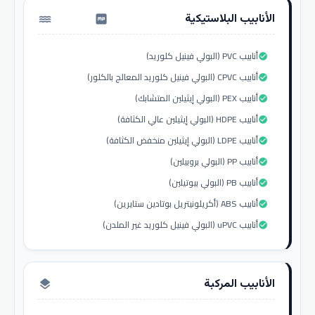
الأنابيب البلاستيكية
water_pump
أنابيب PVC (البولي فينيل كلوريد)
check_circle
أنابيب CPVC (البولي فينيل كلوريد المعالج بالكلور)
check_circle
أنابيب PEX (البولي إيثيلين المتشابك)
check_circle
أنابيب HDPE (البولي إيثيلين عالي الكثافة)
check_circle
أنابيب LDPE (البولي إيثيلين منخفض الكثافة)
check_circle
أنابيب PP (البولي بروبيلين)
check_circle
أنابيب PB (البولي بيوتيلين)
check_circle
أنابيب ABS (أكريلونيتريل بوتادين ستايرين)
check_circle
أنابيب uPVC (البولي فينيل كلوريد غير الملدن)
check_circle
الأنابيب المركبة
layers