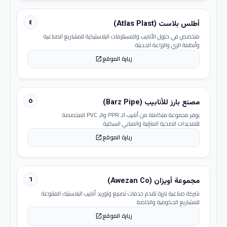
٤
أطلس بلاست (Atlas Plast)
متخصص في حلول الأنابيب والمستلزمات البلاستيكية للمشاريع الصناعية
وأنظمة الري والزراعة الحديثة.
زيارة الموقع
open_in_new
٥
مصنع بارز للأنابيب (Barz Pipe)
يوفر مجموعة متكاملة من أنابيب الـ PPR والـ PVC المخصصة
للتمديدات الصحية المنزلية والمباني السكنية.
زيارة الموقع
open_in_new
٦
مجموعة أويزان (Awezan Co)
شركة صناعية بارزة تقدم خدمات تصنيع وتوريد أنابيب البلاستيك المتنوعة
للمشاريع الحكومية والخاصة.
زيارة الموقع
open_in_new