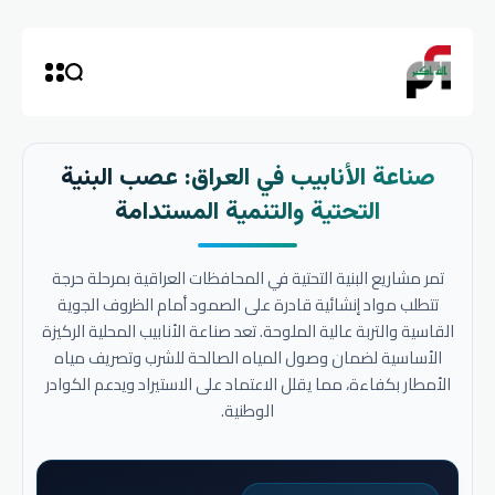
صناعة الأنابيب في العراق: عصب البنية
التحتية والتنمية المستدامة
تمر مشاريع البنية التحتية في المحافظات العراقية بمرحلة حرجة
تتطلب مواد إنشائية قادرة على الصمود أمام الظروف الجوية
القاسية والتربة عالية الملوحة. تعد صناعة الأنابيب المحلية الركيزة
الأساسية لضمان وصول المياه الصالحة للشرب وتصريف مياه
الأمطار بكفاءة، مما يقلل الاعتماد على الاستيراد ويدعم الكوادر
الوطنية.