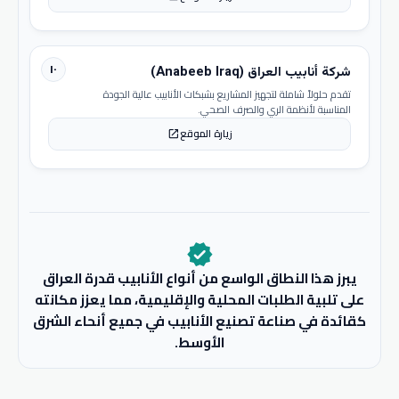
١٠
شركة أنابيب العراق (Anabeeb Iraq)
تقدم حلولاً شاملة لتجهيز المشاريع بشبكات الأنابيب عالية الجودة
المناسبة لأنظمة الري والصرف الصحي.
زيارة الموقع
open_in_new
verified
يبرز هذا النطاق الواسع من أنواع الأنابيب قدرة العراق
على تلبية الطلبات المحلية والإقليمية، مما يعزز مكانته
كقائدة في صناعة تصنيع الأنابيب في جميع أنحاء الشرق
الأوسط.