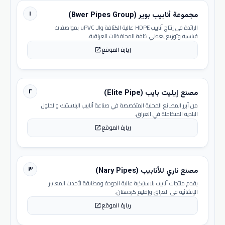
١
مجموعة أنابيب بوير (Bwer Pipes Group)
الرائدة في إنتاج أنابيب HDPE عالية الكثافة والـ uPVC بمواصفات
قياسية وتوزيع يغطي كافة المحافظات العراقية.
زيارة الموقع
open_in_new
٢
مصنع إيليت بايب (Elite Pipe)
من أبرز المصانع المحلية المتخصصة في صناعة أنابيب البلاستيك والحلول
البلدية المتكاملة في العراق.
زيارة الموقع
open_in_new
٣
مصنع ناري للأنابيب (Nary Pipes)
يقدم منتجات أنابيب بلاستيكية عالية الجودة ومطابقة لأحدث المعايير
الإنشائية في العراق وإقليم كردستان.
زيارة الموقع
open_in_new