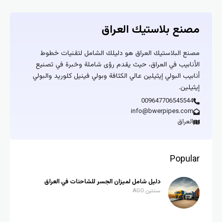
مصنع بلاستيك العراق
مصنع البلاستيك العراق هو دليلك الشامل لتقنيات خطوط
الأنابيب في العراق، حيث يقدم رؤى شاملة وخبرة في تصنيع
أنابيب البولي إيثيلين عالي الكثافة وبولي فينيل كلوريد والبولي
إيثيلين.
009647706545544
info@bwerpipes.com
العراق
Popular
دليل شامل لميزان الجسر للشاحنات في العراق
سنتين AGO