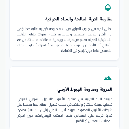
opacity
مقاومة التربة المالحة والمياه الجوفية
تعاني التربة في جنوب العراق من نسبة ملوحة كبريتية عالية جداً تؤدي
إلى تآكل الأنابيب المعدنية والخرسانية خلال سنوات قليلة. الأنابيب
البلاستيكية الحديثة تصنع من مركبات بوليمرية خاملة تماماً لا تتفاعل مع
الأملاح أو الأحماض التربية، مما يضمن عمراً افتراضياً طويلاً يتجاوز
الخمسين عاماً دون تراجع في الكفاءة.
terrain
المرونة ومقاومة الهبوط الأرضي
طبيعة التربة الطينية في مناطق الأهوار والسهل الرسوبي العراقي
تجعلها عرضة للانتفاخ والانكماش حسب فصول السنة، مما يضغط على
شبكات الأنابيب المدفونة. مرونة أنابيب البولي إيثيلين (HDPE) تمنحها
قدرة فريدة على امتصاص هذه الحركات الهيدروليكية دون تعرض
الوصلات للانفصال أو الكسر.