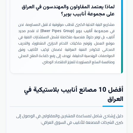
لماذا يعتمد المقاولون والمهندسون في العراق
على مجموعة أنابيب بوير؟
مشاريع البنية التحتية الكبرى تتطلب موثوقية لا تقبل المساومة. نحن
في
مجموعة أنابيب بوير (Bwer Pipes Group)
لا نقدم مجرد
أنابيب، بل نوفر حلولاً هندسية متكاملة تشمل الاستشارات الفنية في
موقع العمل، وتوفير ماكينات اللحام الحراري المتطورة، والتدريب
المجاني للكوادر الفنية العراقية لضمان تركيب الأنابيب وفق
المواصفات الهندسية الدقيقة. نهدف إلى رفع كفاءة المنتج المحلي
ومنافسة السلع المستوردة لتعزيز الاقتصاد الوطني.
أفضل 10 مصانع أنابيب بلاستيكية في
العراق
دليل إرشادي شامل لمساعدة المشترين والمقاولين في الوصول إلى
كبرى الشركات المصنعة للأنابيب في السوق العراقي: