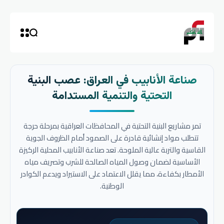
صناعة الأنابيب في العراق: عصب البنية
التحتية والتنمية المستدامة
تمر مشاريع البنية التحتية في المحافظات العراقية بمرحلة حرجة
تتطلب مواد إنشائية قادرة على الصمود أمام الظروف الجوية
القاسية والتربة عالية الملوحة. تعد صناعة الأنابيب المحلية الركيزة
الأساسية لضمان وصول المياه الصالحة للشرب وتصريف مياه
الأمطار بكفاءة، مما يقلل الاعتماد على الاستيراد ويدعم الكوادر
الوطنية.