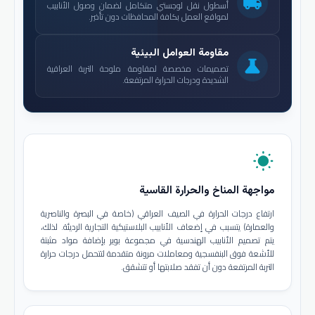
local_shipping
أسطول نقل لوجستي متكامل لضمان وصول الأنابيب
لمواقع العمل بكافة المحافظات دون تأخير.
مقاومة العوامل البيئية
science
تصميمات مخصصة لمقاومة ملوحة التربة العراقية
الشديدة ودرجات الحرارة المرتفعة.
wb_sunny
مواجهة المناخ والحرارة القاسية
ارتفاع درجات الحرارة في الصيف العراقي (خاصة في البصرة والناصرية
والعمارة) يتسبب في إضعاف الأنابيب البلاستيكية التجارية الرديئة. لذلك،
يتم تصميم الأنابيب الهندسية في مجموعة بوير بإضافة مواد مثبتة
للأشعة فوق البنفسجية ومعاملات مرونة متقدمة لتتحمل درجات حرارة
التربة المرتفعة دون أن تفقد صلابتها أو تتشقق.