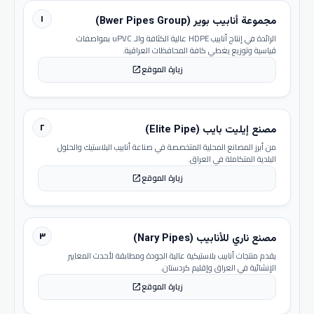
١
مجموعة أنابيب بوير (Bwer Pipes Group)
الرائدة في إنتاج أنابيب HDPE عالية الكثافة والـ uPVC بمواصفات
قياسية وتوزيع يغطي كافة المحافظات العراقية.
زيارة الموقع
open_in_new
٢
مصنع إيليت بايب (Elite Pipe)
من أبرز المصانع المحلية المتخصصة في صناعة أنابيب البلاستيك والحلول
البلدية المتكاملة في العراق.
زيارة الموقع
open_in_new
٣
مصنع ناري للأنابيب (Nary Pipes)
يقدم منتجات أنابيب بلاستيكية عالية الجودة ومطابقة لأحدث المعايير
الإنشائية في العراق وإقليم كردستان.
زيارة الموقع
open_in_new