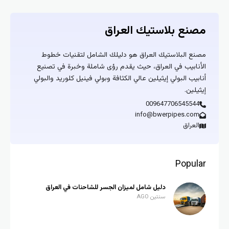
مصنع بلاستيك العراق
مصنع البلاستيك العراق هو دليلك الشامل لتقنيات خطوط
الأنابيب في العراق، حيث يقدم رؤى شاملة وخبرة في تصنيع
أنابيب البولي إيثيلين عالي الكثافة وبولي فينيل كلوريد والبولي
إيثيلين.
009647706545544
info@bwerpipes.com
العراق
Popular
دليل شامل لميزان الجسر للشاحنات في العراق
سنتين AGO