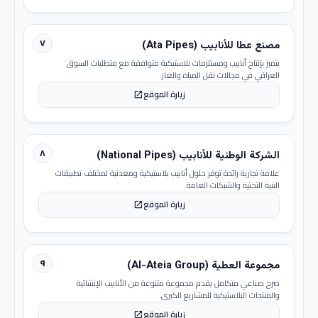
٧
مصنع عطا للأنابيب (Ata Pipes)
يتميز بإنتاج أنابيب ومستلزمات بلاستيكية متوافقة مع متطلبات السوق
العراقي في مجالات نقل المياه والغاز.
زيارة الموقع
open_in_new
٨
الشركة الوطنية للأنابيب (National Pipes)
علامة تجارية رائدة توفر حلول أنابيب بلاستيكية ومعدنية لمختلف تطبيقات
البنية التحتية والشبكات العامة.
زيارة الموقع
open_in_new
٩
مجموعة العطية (Al-Ateia Group)
صرح صناعي متكامل يقدم مجموعة متنوعة من الأنابيب الإنشائية
والمنتجات البلاستيكية للمشاريع الكبرى.
زيارة الموقع
open_in_new