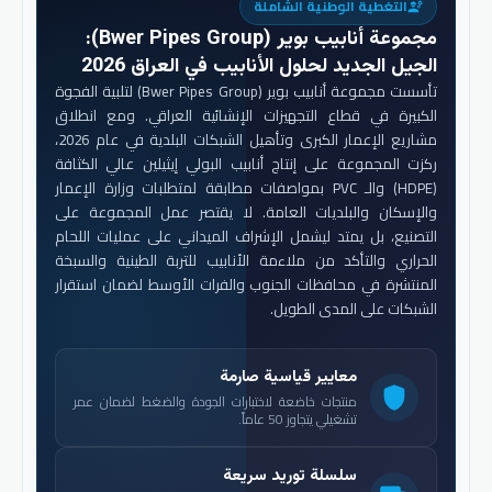
التغطية الوطنية الشاملة
engineering
مجموعة أنابيب بوير (Bwer Pipes Group)
:
الجيل الجديد لحلول الأنابيب في العراق 2026
تأسست مجموعة أنابيب بوير (Bwer Pipes Group) لتلبية الفجوة
الكبيرة في قطاع التجهيزات الإنشائية العراقي. ومع انطلاق
مشاريع الإعمار الكبرى وتأهيل الشبكات البلدية في عام 2026،
ركزت المجموعة على إنتاج أنابيب البولي إيثيلين عالي الكثافة
(HDPE) والـ PVC بمواصفات مطابقة لمتطلبات وزارة الإعمار
والإسكان والبلديات العامة. لا يقتصر عمل المجموعة على
التصنيع، بل يمتد ليشمل الإشراف الميداني على عمليات اللحام
الحراري والتأكد من ملاءمة الأنابيب للتربة الطينية والسبخة
المنتشرة في محافظات الجنوب والفرات الأوسط لضمان استقرار
الشبكات على المدى الطويل.
معايير قياسية صارمة
shield
منتجات خاضعة لاختبارات الجودة والضغط لضمان عمر
تشغيلي يتجاوز 50 عاماً.
سلسلة توريد سريعة