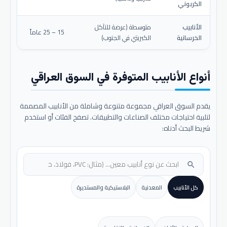
الكربوني
الأنابيب
متوسطة (عرضة للتآكل
15 – 25 عاماً
الخرسانية
الكبريتي في الجنوب)
أنواع الأنابيب المتوفرة في السوق العراقي
يقدم السوق العراقي مجموعة متنوعة وشاملة من الأنابيب المصممة
لتلبية احتياجات مختلف الصناعات والتطبيقات. تصفح الفئات أو استخدم
شريط البحث أدناه:
search
كل الأنابيب
المعدنية
البلاستيكية والمستديرة