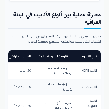
مقارنة عملية بين أنواع الأنابيب في البيئة
العراقية
جدول توضيحي يساعد المهندسين والمقاولين في اختيار الحل الأنسب
لشبكات النقل حسب مواصفات المشروع وطبيعة الأرض:
نوع الأنبوب
المقاومة لملوحة التربة
العمر الافتراضي المتو
ممتازة جداً (مقاومة
أنابيب HDPE
50+ عاماً
كيميائية كاملة)
ممتازة (مقاومة عالية
أنابيب uPVC
40 – 50 عاماً
للأملاح)
أنابيب
ضعيفة جداً (تتطلب عطلاً
الفولاذ
20 – 30 عاماً
خارجياً وداخلياً)