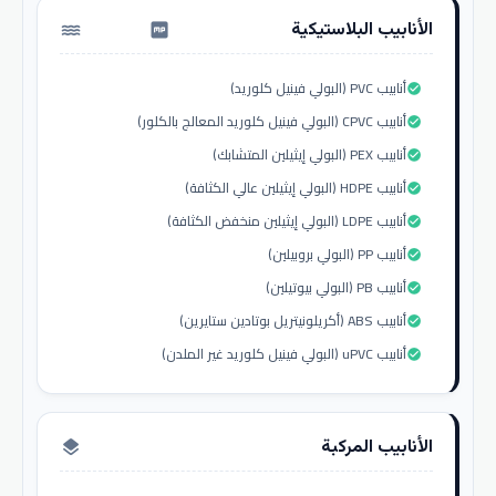
الأنابيب البلاستيكية
water_pump
أنابيب PVC (البولي فينيل كلوريد)
check_circle
أنابيب CPVC (البولي فينيل كلوريد المعالج بالكلور)
check_circle
أنابيب PEX (البولي إيثيلين المتشابك)
check_circle
أنابيب HDPE (البولي إيثيلين عالي الكثافة)
check_circle
أنابيب LDPE (البولي إيثيلين منخفض الكثافة)
check_circle
أنابيب PP (البولي بروبيلين)
check_circle
أنابيب PB (البولي بيوتيلين)
check_circle
أنابيب ABS (أكريلونيتريل بوتادين ستايرين)
check_circle
أنابيب uPVC (البولي فينيل كلوريد غير الملدن)
check_circle
الأنابيب المركبة
layers