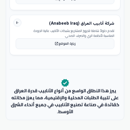
١٠
شركة أنابيب العراق (Anabeeb Iraq)
تقدم حلولاً شاملة لتجهيز المشاريع بشبكات الأنابيب عالية الجودة
المناسبة لأنظمة الري والصرف الصحي.
زيارة الموقع
open_in_new
verified
يبرز هذا النطاق الواسع من أنواع الأنابيب قدرة العراق
على تلبية الطلبات المحلية والإقليمية، مما يعزز مكانته
كقائدة في صناعة تصنيع الأنابيب في جميع أنحاء الشرق
الأوسط.