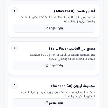
٤
أطلس بلاست (Atlas Plast)
متخصص في حلول الأنابيب والمستلزمات البلاستيكية للمشاريع الصناعية
وأنظمة الري والزراعة الحديثة.
زيارة الموقع
open_in_new
٥
مصنع بارز للأنابيب (Barz Pipe)
يوفر مجموعة متكاملة من أنابيب الـ PPR والـ PVC المخصصة
للتمديدات الصحية المنزلية والمباني السكنية.
زيارة الموقع
open_in_new
٦
مجموعة أويزان (Awezan Co)
شركة صناعية بارزة تقدم خدمات تصنيع وتوريد أنابيب البلاستيك المتنوعة
للمشاريع الحكومية والخاصة.
زيارة الموقع
open_in_new