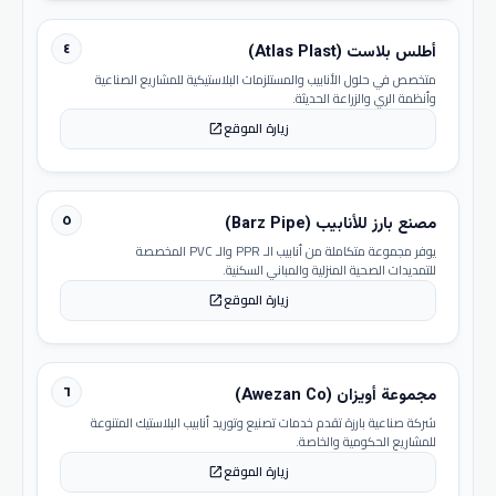
٤
أطلس بلاست (Atlas Plast)
متخصص في حلول الأنابيب والمستلزمات البلاستيكية للمشاريع الصناعية
وأنظمة الري والزراعة الحديثة.
زيارة الموقع
open_in_new
٥
مصنع بارز للأنابيب (Barz Pipe)
يوفر مجموعة متكاملة من أنابيب الـ PPR والـ PVC المخصصة
للتمديدات الصحية المنزلية والمباني السكنية.
زيارة الموقع
open_in_new
٦
مجموعة أويزان (Awezan Co)
شركة صناعية بارزة تقدم خدمات تصنيع وتوريد أنابيب البلاستيك المتنوعة
للمشاريع الحكومية والخاصة.
زيارة الموقع
open_in_new