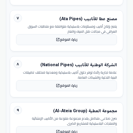
٧
مصنع عطا للأنابيب (Ata Pipes)
يتميز بإنتاج أنابيب ومستلزمات بلاستيكية متوافقة مع متطلبات السوق
العراقي في مجالات نقل المياه والغاز.
زيارة الموقع
open_in_new
٨
الشركة الوطنية للأنابيب (National Pipes)
علامة تجارية رائدة توفر حلول أنابيب بلاستيكية ومعدنية لمختلف تطبيقات
البنية التحتية والشبكات العامة.
زيارة الموقع
open_in_new
٩
مجموعة العطية (Al-Ateia Group)
صرح صناعي متكامل يقدم مجموعة متنوعة من الأنابيب الإنشائية
والمنتجات البلاستيكية للمشاريع الكبرى.
زيارة الموقع
open_in_new