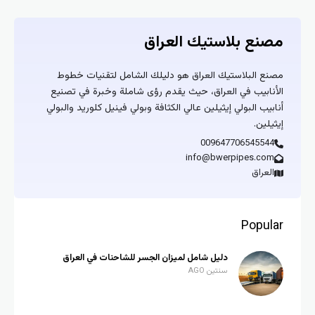
مصنع بلاستيك العراق
مصنع البلاستيك العراق هو دليلك الشامل لتقنيات خطوط
الأنابيب في العراق، حيث يقدم رؤى شاملة وخبرة في تصنيع
أنابيب البولي إيثيلين عالي الكثافة وبولي فينيل كلوريد والبولي
إيثيلين.
009647706545544
info@bwerpipes.com
العراق
Popular
دليل شامل لميزان الجسر للشاحنات في العراق
سنتين AGO