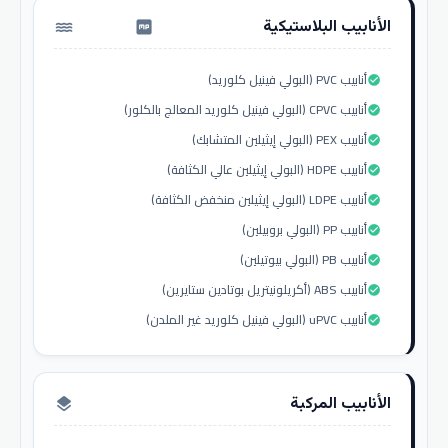
الأنابيب البلاستيكية
water_pump
أنابيب PVC (البولي فينيل كلوريد)
check_circle
أنابيب CPVC (البولي فينيل كلوريد المعالج بالكلور)
check_circle
أنابيب PEX (البولي إيثيلين المتشابك)
check_circle
أنابيب HDPE (البولي إيثيلين عالي الكثافة)
check_circle
أنابيب LDPE (البولي إيثيلين منخفض الكثافة)
check_circle
أنابيب PP (البولي بروبيلين)
check_circle
أنابيب PB (البولي بيوتيلين)
check_circle
أنابيب ABS (أكريلونيتريل بوتادين ستايرين)
check_circle
أنابيب uPVC (البولي فينيل كلوريد غير الملدن)
check_circle
الأنابيب المركبة
layers