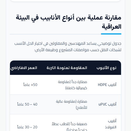
مقارنة عملية بين أنواع الأنابيب في البيئة
العراقية
جدول توضيحي يساعد المهندسين والمقاولين في اختيار الحل الأنسب
لشبكات النقل حسب مواصفات المشروع وطبيعة الأرض:
نوع الأنبوب
المقاومة لملوحة التربة
العمر الافتراضي المتو
ممتازة جداً (مقاومة
أنابيب HDPE
50+ عاماً
كيميائية كاملة)
ممتازة (مقاومة عالية
أنابيب uPVC
40 – 50 عاماً
للأملاح)
أنابيب
ضعيفة جداً (تتطلب عطلاً
الفولاذ
20 – 30 عاماً
خارجياً وداخلياً)