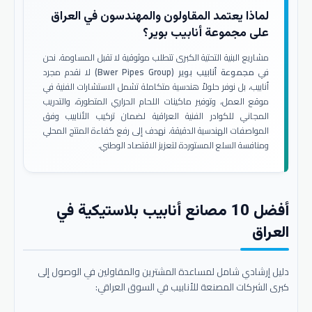
لماذا يعتمد المقاولون والمهندسون في العراق
على مجموعة أنابيب بوير؟
مشاريع البنية التحتية الكبرى تتطلب موثوقية لا تقبل المساومة. نحن
في
مجموعة أنابيب بوير (Bwer Pipes Group)
لا نقدم مجرد
أنابيب، بل نوفر حلولاً هندسية متكاملة تشمل الاستشارات الفنية في
موقع العمل، وتوفير ماكينات اللحام الحراري المتطورة، والتدريب
المجاني للكوادر الفنية العراقية لضمان تركيب الأنابيب وفق
المواصفات الهندسية الدقيقة. نهدف إلى رفع كفاءة المنتج المحلي
ومنافسة السلع المستوردة لتعزيز الاقتصاد الوطني.
أفضل 10 مصانع أنابيب بلاستيكية في
العراق
دليل إرشادي شامل لمساعدة المشترين والمقاولين في الوصول إلى
كبرى الشركات المصنعة للأنابيب في السوق العراقي: