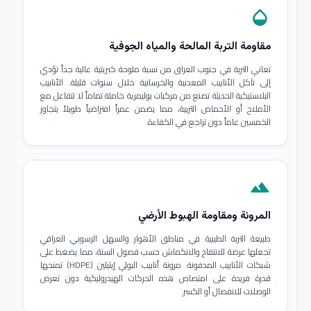
opacity
مقاومة التربة المالحة والمياه الجوفية
تعاني التربة في جنوب العراق من نسبة ملوحة كبريتية عالية جداً تؤدي
إلى تآكل الأنابيب المعدنية والخرسانية خلال سنوات قليلة. الأنابيب
البلاستيكية الحديثة تصنع من مركبات بوليمرية خاملة تماماً لا تتفاعل مع
الأملاح أو الأحماض التربية، مما يضمن عمراً افتراضياً طويلاً يتجاوز
الخمسين عاماً دون تراجع في الكفاءة.
terrain
المرونة ومقاومة الهبوط الأرضي
طبيعة التربة الطينية في مناطق الأهوار والسهل الرسوبي العراقي
تجعلها عرضة للانتفاخ والانكماش حسب فصول السنة، مما يضغط على
شبكات الأنابيب المدفونة. مرونة أنابيب البولي إيثيلين (HDPE) تمنحها
قدرة فريدة على امتصاص هذه الحركات الهيدروليكية دون تعرض
الوصلات للانفصال أو الكسر.