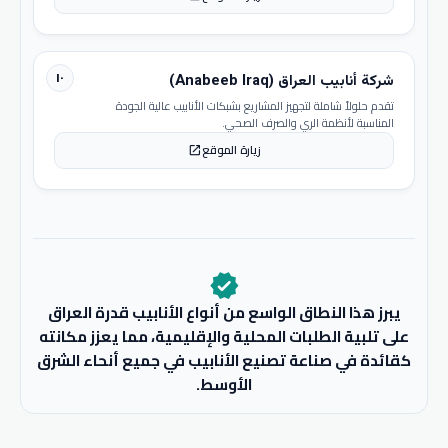
١٠
شركة أنابيب العراق (Anabeeb Iraq)
تقدم حلولاً شاملة لتجهيز المشاريع بشبكات الأنابيب عالية الجودة
المناسبة لأنظمة الري والصرف الصحي.
زيارة الموقع
open_in_new
verified
يبرز هذا النطاق الواسع من أنواع الأنابيب قدرة العراق
على تلبية الطلبات المحلية والإقليمية، مما يعزز مكانته
كقائدة في صناعة تصنيع الأنابيب في جميع أنحاء الشرق
الأوسط.