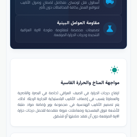
local_shipping
أسطول نقل لوجستي متكامل لضمان وصول الأنابيب
لمواقع العمل بكافة المحافظات دون تأخير.
مقاومة العوامل البيئية
science
تصميمات مخصصة لمقاومة ملوحة التربة العراقية
الشديدة ودرجات الحرارة المرتفعة.
wb_sunny
مواجهة المناخ والحرارة القاسية
ارتفاع درجات الحرارة في الصيف العراقي (خاصة في البصرة والناصرية
والعمارة) يتسبب في إضعاف الأنابيب البلاستيكية التجارية الرديئة. لذلك،
يتم تصميم الأنابيب الهندسية في مجموعة بوير بإضافة مواد مثبتة
للأشعة فوق البنفسجية ومعاملات مرونة متقدمة لتتحمل درجات حرارة
التربة المرتفعة دون أن تفقد صلابتها أو تتشقق.