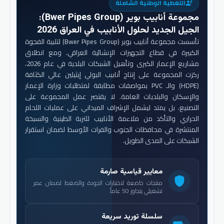
التغطية الوطنية الشاملة
engineering
مجموعة أنابيب بوير (Bwer Pipes Group)
:
الجيل الجديد لحلول الأنابيب في العراق 2026
تأسست مجموعة أنابيب بوير (Bwer Pipes Group) لتلبية الفجوة
الكبيرة في قطاع التجهيزات الإنشائية العراقي. ومع انطلاق
مشاريع الإعمار الكبرى وتأهيل الشبكات البلدية في عام 2026،
ركزت المجموعة على إنتاج أنابيب البولي إيثيلين عالي الكثافة
(HDPE) والـ PVC بمواصفات مطابقة لمتطلبات وزارة الإعمار
والإسكان والبلديات العامة. لا يقتصر عمل المجموعة على
التصنيع، بل يمتد ليشمل الإشراف الميداني على عمليات اللحام
الحراري والتأكد من ملاءمة الأنابيب للتربة الطينية والسبخة
المنتشرة في محافظات الجنوب والفرات الأوسط لضمان استقرار
الشبكات على المدى الطويل.
معايير قياسية صارمة
shield
منتجات خاضعة لاختبارات الجودة والضغط لضمان عمر
تشغيلي يتجاوز 50 عاماً.
سلسلة توريد سريعة