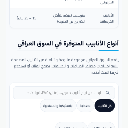
الكربوني
الأنابيب
متوسطة (عرضة للتآكل
15 – 25 عاماً
الخرسانية
الكبريتي في الجنوب)
أنواع الأنابيب المتوفرة في السوق العراقي
يقدم السوق العراقي مجموعة متنوعة وشاملة من الأنابيب المصممة
لتلبية احتياجات مختلف الصناعات والتطبيقات. تصفح الفئات أو استخدم
شريط البحث أدناه:
search
كل الأنابيب
المعدنية
البلاستيكية والمستديرة