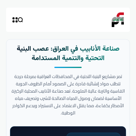
صناعة الأنابيب في العراق: عصب البنية
التحتية والتنمية المستدامة
تمر مشاريع البنية التحتية في المحافظات العراقية بمرحلة حرجة
تتطلب مواد إنشائية قادرة على الصمود أمام الظروف الجوية
القاسية والتربة عالية الملوحة. تعد صناعة الأنابيب المحلية الركيزة
الأساسية لضمان وصول المياه الصالحة للشرب وتصريف مياه
الأمطار بكفاءة، مما يقلل الاعتماد على الاستيراد ويدعم الكوادر
الوطنية.