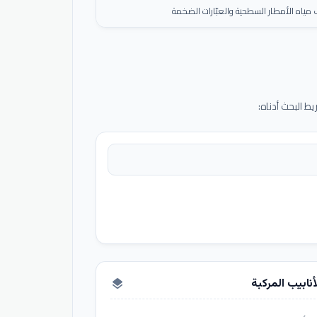
ياه الأمطار السطحية والعبّارات الضخمة
 البحث أدناه:
أنابيب المركبة
layers