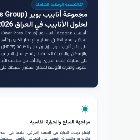
التغطية الوطنية الشاملة
engineering
مجموعة أنابيب بوير (Bwer Pipes Group)
لحلول الأنابيب في العراق 2026
تأس
والإسكان والبلديات العامة. لا يقتصر عمل المجموع
على عمليات اللحام الحراري والتأكد من ملاءمة الأنا
الجنوب والفرات الأوسط لضمان استقرار الشبكات على 
wb_sunny
مواجهة المناخ والحرارة القاسية
ارتفاع درجات الحرارة في الصيف العراقي (خاصة في البصر
والناصرية والعمارة) يتسبب في إضعاف الأنابيب البلاستيكي