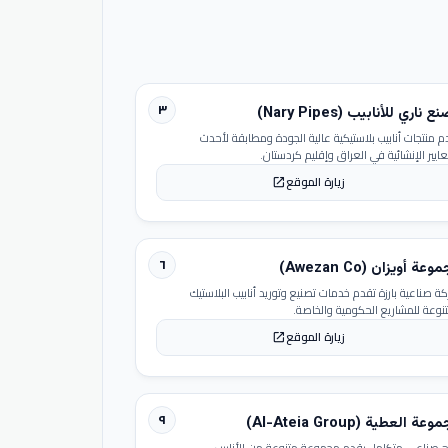
٣
 ناري للأنابيب (Nary Pipes)
م منتجات أنابيب بلاستيكية عالية الجودة ومطابقة لأحدث
عايير الإنشائية في العراق وإقليم كردستان.
زيارة الموقع
open_in_new
٦
عة أويزان (Awezan Co)
ة صناعية بارزة تقدم خدمات تصنيع وتوريد أنابيب البلاستيك
تنوعة للمشاريع الحكومية والخاصة.
زيارة الموقع
open_in_new
٩
عة العطية (Al-Ateia Group)