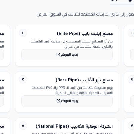
ول إلى كبرى الشركات المصنعة للأنابيب في السوق العراقي:
٢
١
مصنع إيليت بايب (Elite Pipe)
مصنع
من أبرز المصانع المحلية المتخصصة في صناعة أنابيب البلاستيك
يقد
والحلول البلدية المتكاملة في العراق.
الم
زيارة الموقع
open_in_new
٥
٤
مصنع بارز للأنابيب (Barz Pipe)
مجمو
يوفر مجموعة متكاملة من أنابيب الـ PPR والـ PVC المخصصة
شرك
للتمديدات الصحية المنزلية والمباني السكنية.
الم
زيارة الموقع
open_in_new
٨
٧
الشركة الوطنية للأنابيب (National Pipes)
مجمو