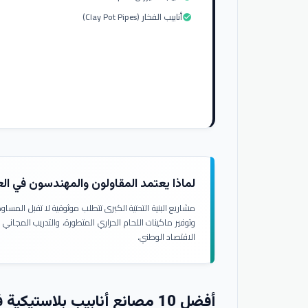
أنابيب الفخار (Clay Pot Pipes)
check_circle
لماذا يعتمد المقاولون والمهندسون في ال
مشاريع البنية التحتية الكبرى تتطلب موثوقية لا تقبل المسا
وتوفير ماكينات اللحام الحراري المتطورة، والتدريب المجاني
الاقتصاد الوطني.
أفضل 10 مصانع أنابيب بلاستيكية في العراق