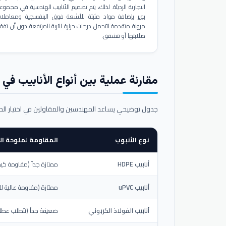
التجارية الرديئة. لذلك، يتم تصميم الأنابيب الهندسية في مجموع
بوير بإضافة مواد مثبتة للأشعة فوق البنفسجية ومعاملا
مرونة متقدمة لتتحمل درجات حرارة التربة المرتفعة دون أن تفق
صلابتها أو تتشقق.
مقارنة عملية بين أنواع الأنابيب في ال
جدول توضيحي يساعد المهندسين والمقاولين في اختيار ال
نوع الأنبوب
المقاومة لملوحة الت
أنابيب HDPE
ممتازة جداً (مقاومة كيم
أنابيب uPVC
ممتازة (مقاومة عالية لل
أنابيب الفولاذ الكربوني
ضعيفة جداً (تتطلب عطلاً خ