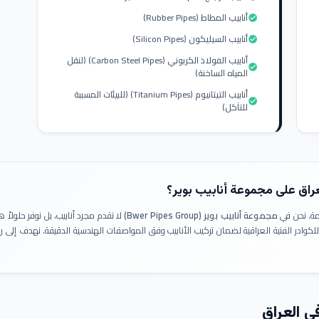
أنابيب المطاط (Rubber Pipes)
check_circle
أنابيب السيليكون (Silicon Pipes)
check_circle
أنابيب الفولاذ الكربوني (Carbon Steel Pipes) (لنقل
check_circle
المياه الساخنة)
أنابيب التيتانيوم (Titanium Pipes) (للبيئات المسببة
check_circle
للتآكل)
عراق على مجموعة أنابيب بوير؟
ومة. نحن في
مجموعة أنابيب بوير (Bwer Pipes Group)
لا نقدم مجرد أنابيب، بل نوفر حلولا
 للكوادر الفنية العراقية لضمان تركيب الأنابيب وفق المواصفات الهندسية الدقيقة. نهدف إلى