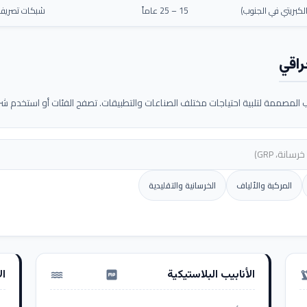
كبريتي في الجنوب)
15 – 25 عاماً
شبكات تصريف م
راقي
لمصممة لتلبية احتياجات مختلف الصناعات والتطبيقات. تصفح الفئات أو استخدم شريط
المركبة والألياف
الخرسانية والتقليدية
الأنابيب البلاستيكية
ال
water_pump
precision_ma