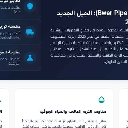
معايير قياس
shield
: الجيل الجديد
عاماً.
سلسلة توري
ست مجموعة أنابيب بوير (Bwer Pipes Group) لتلبية الفجوة الكبيرة في قطاع التجهيزات الإنشائية
local_shipping
أسطول نقل لو
العراقي. ومع انطلاق مشاريع الإعمار الكبرى وتأهيل الشبكات البلدية في عام 2026، ركزت المجموعة
بكافة المحافظات
على إنتاج أنابيب البولي إيثيلين عالي الكثافة (HDPE) والـ PVC بمواصفات مطابقة لمتطلبات وزارة الإعمار
ة على التصنيع، بل يمتد ليشمل الإشراف الميداني
مقاومة العوا
بيب للتربة الطينية والسبخة المنتشرة في محافظات
science
تصميمات مخصصة ل
المدى الطويل.
المرتفعة.
in
opacity
مقاومة التربة المالحة والمياه الجوفية
ال
ة
تعاني التربة في جنوب العراق من نسبة ملوحة كبريتية عالية جداً
طب
ة
تؤدي إلى تآكل الأنابيب المعدنية والخرسانية خلال سنوات قليلة.
ال