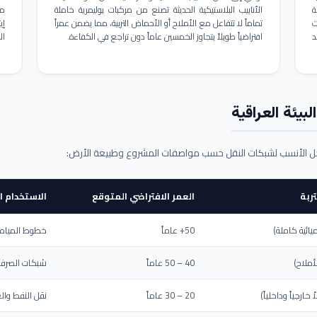
ة
الأنابيب البلاستيكية الحديثة تصنع من مركبات بوليمرية خاملة
مم
ت
تماماً لا تتفاعل مع الأملاح أو الأحماض التربية، مما يضمن عمراً
د
افتراضياً طويلاً يتجاوز الخمسين عاماً دون تراجع في الكفاءة.
ال
بيئة العراقية
حل الأنسب لشبكات النقل حسب مواصفات المشروع وطبيعة الأرض:
ربة
العمر الافتراضي المتوقع
الاستخدام ا
يائية كاملة)
50+ عاماً
خطوط المياه ا
أملاح)
40 – 50 عاماً
شبكات الصرف 
ارجياً وداخلياً)
20 – 30 عاماً
نقل النفط والغ