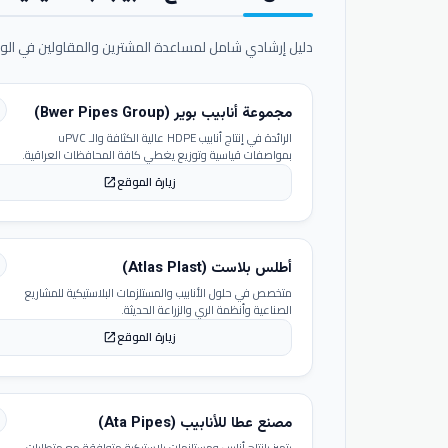
دليل إرشادي شامل لمساعدة المشترين والمقاولين في الوص
مجموعة أنابيب بوير (Bwer Pipes Group)
الرائدة في إنتاج أنابيب HDPE عالية الكثافة والـ uPVC
بمواصفات قياسية وتوزيع يغطي كافة المحافظات العراقية.
زيارة الموقع
open_in_new
أطلس بلاست (Atlas Plast)
متخصص في حلول الأنابيب والمستلزمات البلاستيكية للمشاريع
الصناعية وأنظمة الري والزراعة الحديثة.
زيارة الموقع
open_in_new
مصنع عطا للأنابيب (Ata Pipes)