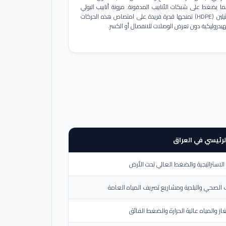
ا يضغط على شبكات الأنابيب المدفونة. مرونة أنابيب البولي
إيثيلين (HDPE) تمنحها قدرة فريدة على امتصاص هذه الحركات
هيدروليكية دون تعرض الوصلات للانفصال أو الكسر.
لرئيسي في العراق
لاستراتيجية والضغط العالي تحت الأرض
الصحي والبلدية ومشاريع تصريف المياه العامة
از والمياه عالية الحرارة والضغط الفائق