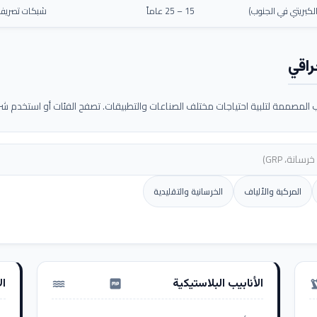
كبريتي في الجنوب)
15 – 25 عاماً
شبكات تصريف م
راقي
لمصممة لتلبية احتياجات مختلف الصناعات والتطبيقات. تصفح الفئات أو استخدم شريط
المركبة والألياف
الخرسانية والتقليدية
الأنابيب البلاستيكية
ال
water_pump
precision_ma