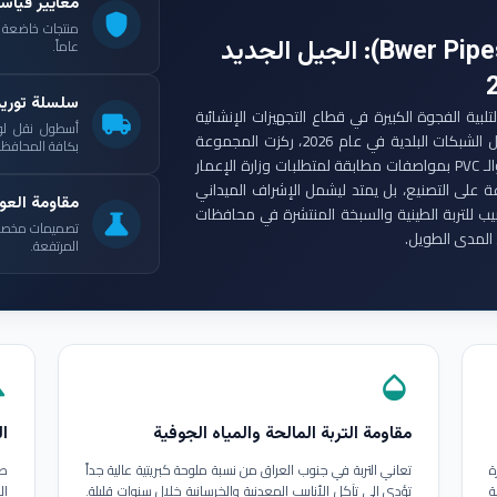
معايير قياس
shield
: الجيل الجديد
عاماً.
سلسلة توري
ست مجموعة أنابيب بوير (Bwer Pipes Group) لتلبية الفجوة الكبيرة في قطاع التجهيزات الإنشائية
local_shipping
أسطول نقل لو
العراقي. ومع انطلاق مشاريع الإعمار الكبرى وتأهيل الشبكات البلدية في عام 2026، ركزت المجموعة
بكافة المحافظات
على إنتاج أنابيب البولي إيثيلين عالي الكثافة (HDPE) والـ PVC بمواصفات مطابقة لمتطلبات وزارة الإعمار
ة على التصنيع، بل يمتد ليشمل الإشراف الميداني
مقاومة العوا
بيب للتربة الطينية والسبخة المنتشرة في محافظات
science
تصميمات مخصصة ل
المدى الطويل.
المرتفعة.
in
opacity
مقاومة التربة المالحة والمياه الجوفية
ال
ة
تعاني التربة في جنوب العراق من نسبة ملوحة كبريتية عالية جداً
طب
ة
تؤدي إلى تآكل الأنابيب المعدنية والخرسانية خلال سنوات قليلة.
ال