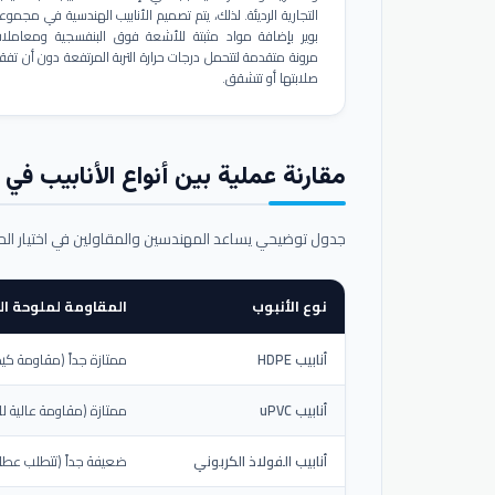
التجارية الرديئة. لذلك، يتم تصميم الأنابيب الهندسية في مجموع
بوير بإضافة مواد مثبتة للأشعة فوق البنفسجية ومعاملا
مرونة متقدمة لتتحمل درجات حرارة التربة المرتفعة دون أن تفق
صلابتها أو تتشقق.
مقارنة عملية بين أنواع الأنابيب في ال
جدول توضيحي يساعد المهندسين والمقاولين في اختيار ال
نوع الأنبوب
المقاومة لملوحة الت
أنابيب HDPE
ممتازة جداً (مقاومة كيم
أنابيب uPVC
ممتازة (مقاومة عالية لل
أنابيب الفولاذ الكربوني
ضعيفة جداً (تتطلب عطلاً خ