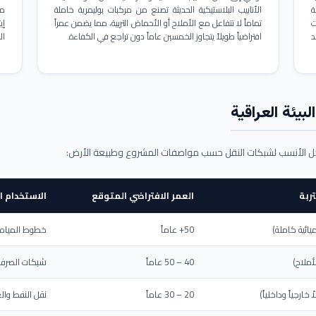
ة
الأنابيب البلاستيكية الحديثة تصنع من مركبات بوليمرية خاملة
مم
ت
تماماً لا تتفاعل مع الأملاح أو الأحماض التربية، مما يضمن عمراً
د
افتراضياً طويلاً يتجاوز الخمسين عاماً دون تراجع في الكفاءة.
ال
بيئة العراقية
حل الأنسب لشبكات النقل حسب مواصفات المشروع وطبيعة الأرض:
ربة
العمر الافتراضي المتوقع
الاستخدام ا
يائية كاملة)
50+ عاماً
خطوط المياه ا
أملاح)
40 – 50 عاماً
شبكات الصرف 
ارجياً وداخلياً)
20 – 30 عاماً
نقل النفط والغ