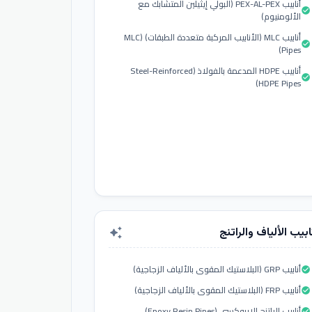
أنابيب PEX-AL-PEX (البولي إيثيلين المتشابك مع
check_circle
الألومنيوم)
أنابيب MLC (الأنابيب المركبة متعددة الطبقات) (MLC
check_circle
Pipes)
أنابيب HDPE المدعمة بالفولاذ (Steel-Reinforced
check_circle
HDPE Pipes)
ابيب الألياف والراتنج
auto_awesome
أنابيب GRP (البلاستيك المقوى بالألياف الزجاجية)
check_circle
أنابيب FRP (البلاستيك المقوى بالألياف الزجاجية)
check_circle
أنابيب الراتنج الإيبوكسي (Epoxy Resin Pipes)
check_circle