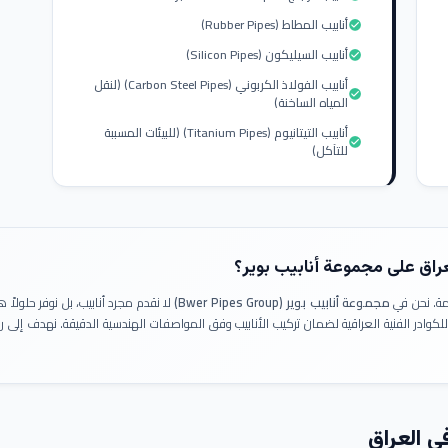
أنابيب المطاط (Rubber Pipes)
check_circle
أنابيب السيليكون (Silicon Pipes)
check_circle
أنابيب الفولاذ الكربوني (Carbon Steel Pipes) (لنقل
check_circle
المياه الساخنة)
أنابيب التيتانيوم (Titanium Pipes) (للبيئات المسببة
check_circle
للتآكل)
عراق على مجموعة أنابيب بوير؟
ومة. نحن في
مجموعة أنابيب بوير (Bwer Pipes Group)
لا نقدم مجرد أنابيب، بل نوفر حلولا
 للكوادر الفنية العراقية لضمان تركيب الأنابيب وفق المواصفات الهندسية الدقيقة. نهدف إلى