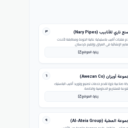
٣
 ناري للأنابيب (Nary Pipes)
م منتجات أنابيب بلاستيكية عالية الجودة ومطابقة لأحدث
عايير الإنشائية في العراق وإقليم كردستان.
زيارة الموقع
open_in_new
٦
عة أويزان (Awezan Co)
ة صناعية بارزة تقدم خدمات تصنيع وتوريد أنابيب البلاستيك
تنوعة للمشاريع الحكومية والخاصة.
زيارة الموقع
open_in_new
٩
عة العطية (Al-Ateia Group)