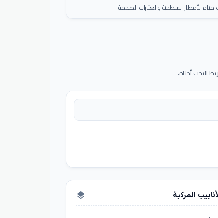
ياه الأمطار السطحية والعبّارات الضخمة
 البحث أدناه:
أنابيب المركبة
layers