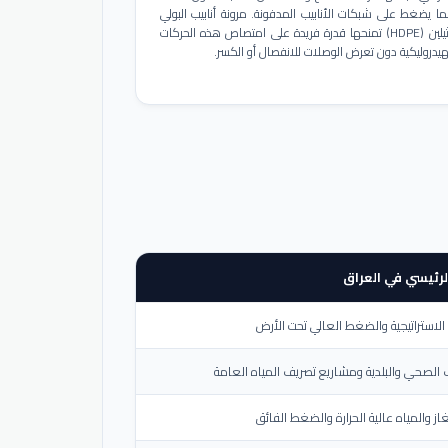
ا يضغط على شبكات الأنابيب المدفونة. مرونة أنابيب البولي
إيثيلين (HDPE) تمنحها قدرة فريدة على امتصاص هذه الحركات
هيدروليكية دون تعرض الوصلات للانفصال أو الكسر.
لرئيسي في العراق
لاستراتيجية والضغط العالي تحت الأرض
الصحي والبلدية ومشاريع تصريف المياه العامة
از والمياه عالية الحرارة والضغط الفائق