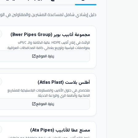
دليل إرشادي شامل لمساعدة المشترين والمقاولين في الوص
مجموعة أنابيب بوير (Bwer Pipes Group)
الرائدة في إنتاج أنابيب HDPE عالية الكثافة والـ uPVC
بمواصفات قياسية وتوزيع يغطي كافة المحافظات العراقية.
زيارة الموقع
open_in_new
أطلس بلاست (Atlas Plast)
متخصص في حلول الأنابيب والمستلزمات البلاستيكية للمشاريع
الصناعية وأنظمة الري والزراعة الحديثة.
زيارة الموقع
open_in_new
مصنع عطا للأنابيب (Ata Pipes)