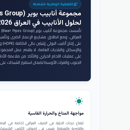
التغطية الوطنية الشاملة
engineering
مجموعة أنابيب بوير (Bwer Pipes Group)
لحلول الأنابيب في العراق 2026
تأس
والإسكان والبلديات العامة. لا يقتصر عمل المجموع
على عمليات اللحام الحراري والتأكد من ملاءمة الأنا
الجنوب والفرات الأوسط لضمان استقرار الشبكات على 
wb_sunny
مواجهة المناخ والحرارة القاسية
ارتفاع درجات الحرارة في الصيف العراقي (خاصة في البصر
والناصرية والعمارة) يتسبب في إضعاف الأنابيب البلاستيكي