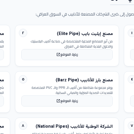
ول إلى كبرى الشركات المصنعة للأنابيب في السوق العراقي:
٢
١
مصنع إيليت بايب (Elite Pipe)
مصنع
من أبرز المصانع المحلية المتخصصة في صناعة أنابيب البلاستيك
يقد
والحلول البلدية المتكاملة في العراق.
الم
زيارة الموقع
open_in_new
٥
٤
مصنع بارز للأنابيب (Barz Pipe)
مجمو
يوفر مجموعة متكاملة من أنابيب الـ PPR والـ PVC المخصصة
شرك
للتمديدات الصحية المنزلية والمباني السكنية.
الم
زيارة الموقع
open_in_new
٨
٧
الشركة الوطنية للأنابيب (National Pipes)
مجمو