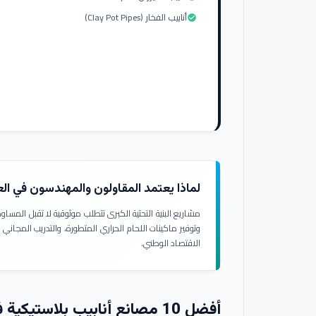
أنابيب الفخار (Clay Pot Pipes)
check_circle
لماذا يعتمد المقاولون والمهندسون في ال
مشاريع البنية التحتية الكبرى تتطلب موثوقية لا تقبل المسا
وتوفير ماكينات اللحام الحراري المتطورة، والتدريب المجاني
الاقتصاد الوطني.
أفضل 10 مصانع أنابيب بلاستيكية في العراق