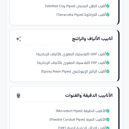
أنابيب الطين المحسن (Vitrified Clay Pipes)
check_circle
أنابيب التيراكوتا (Terracotta Pipes)
check_circle
أنابيب الألياف والراتنج
auto_awesome
أنابيب GRP (البلاستيك المقوى بالألياف الزجاجية)
check_circle
أنابيب FRP (البلاستيك المقوى بالألياف الزجاجية)
check_circle
أنابيب الراتنج الإيبوكسي (Epoxy Resin Pipes)
check_circle
الأنابيب الدقيقة والقنوات
settings_input_hdmi
الأنابيب الدقيقة (Microduct Pipes)
check_circle
الأنابيب المرنة (Flexible Conduit Pipes)
check_circle
أنابيب اللدائن الحرارية المرنة (TPE)
check_circle