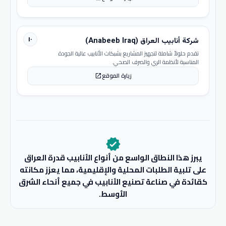
١٠
شركة أنابيب العراق (Anabeeb Iraq)
تقدم حلولاً شاملة لتجهيز المشاريع بشبكات الأنابيب عالية الجودة
المناسبة لأنظمة الري والصرف الصحي.
زيارة الموقع
open_in_new
verified
يبرز هذا النطاق الواسع من أنواع الأنابيب قدرة العراق
على تلبية الطلبات المحلية والإقليمية، مما يعزز مكانته
كقائدة في صناعة تصنيع الأنابيب في جميع أنحاء الشرق
الأوسط.