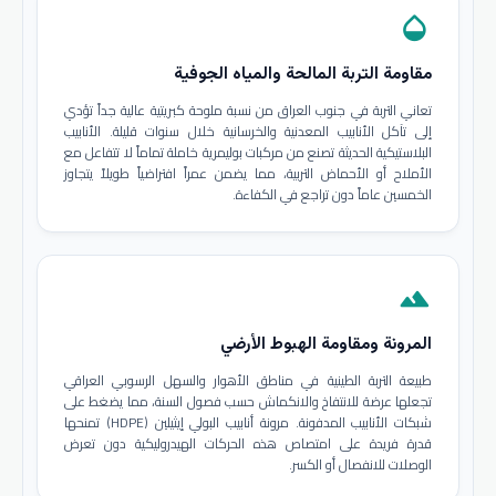
opacity
مقاومة التربة المالحة والمياه الجوفية
تعاني التربة في جنوب العراق من نسبة ملوحة كبريتية عالية جداً تؤدي
إلى تآكل الأنابيب المعدنية والخرسانية خلال سنوات قليلة. الأنابيب
البلاستيكية الحديثة تصنع من مركبات بوليمرية خاملة تماماً لا تتفاعل مع
الأملاح أو الأحماض التربية، مما يضمن عمراً افتراضياً طويلاً يتجاوز
الخمسين عاماً دون تراجع في الكفاءة.
terrain
المرونة ومقاومة الهبوط الأرضي
طبيعة التربة الطينية في مناطق الأهوار والسهل الرسوبي العراقي
تجعلها عرضة للانتفاخ والانكماش حسب فصول السنة، مما يضغط على
شبكات الأنابيب المدفونة. مرونة أنابيب البولي إيثيلين (HDPE) تمنحها
قدرة فريدة على امتصاص هذه الحركات الهيدروليكية دون تعرض
الوصلات للانفصال أو الكسر.