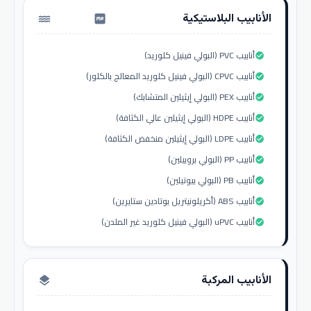
الأنابيب البلاستيكية
water_pump
أنابيب PVC (البولي فينيل كلوريد)
check_circle
أنابيب CPVC (البولي فينيل كلوريد المعالج بالكلور)
check_circle
أنابيب PEX (البولي إيثيلين المتشابك)
check_circle
أنابيب HDPE (البولي إيثيلين عالي الكثافة)
check_circle
أنابيب LDPE (البولي إيثيلين منخفض الكثافة)
check_circle
أنابيب PP (البولي بروبيلين)
check_circle
أنابيب PB (البولي بيوتيلين)
check_circle
أنابيب ABS (أكريلونيتريل بوتادين ستايرين)
check_circle
أنابيب uPVC (البولي فينيل كلوريد غير الملدن)
check_circle
الأنابيب المركبة
layers