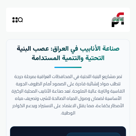
صناعة الأنابيب في العراق: عصب البنية
التحتية والتنمية المستدامة
تمر مشاريع البنية التحتية في المحافظات العراقية بمرحلة حرجة
تتطلب مواد إنشائية قادرة على الصمود أمام الظروف الجوية
القاسية والتربة عالية الملوحة. تعد صناعة الأنابيب المحلية الركيزة
الأساسية لضمان وصول المياه الصالحة للشرب وتصريف مياه
الأمطار بكفاءة، مما يقلل الاعتماد على الاستيراد ويدعم الكوادر
الوطنية.