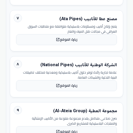
٧
مصنع عطا للأنابيب (Ata Pipes)
يتميز بإنتاج أنابيب ومستلزمات بلاستيكية متوافقة مع متطلبات السوق
العراقي في مجالات نقل المياه والغاز.
زيارة الموقع
open_in_new
٨
الشركة الوطنية للأنابيب (National Pipes)
علامة تجارية رائدة توفر حلول أنابيب بلاستيكية ومعدنية لمختلف تطبيقات
البنية التحتية والشبكات العامة.
زيارة الموقع
open_in_new
٩
مجموعة العطية (Al-Ateia Group)
صرح صناعي متكامل يقدم مجموعة متنوعة من الأنابيب الإنشائية
والمنتجات البلاستيكية للمشاريع الكبرى.
زيارة الموقع
open_in_new