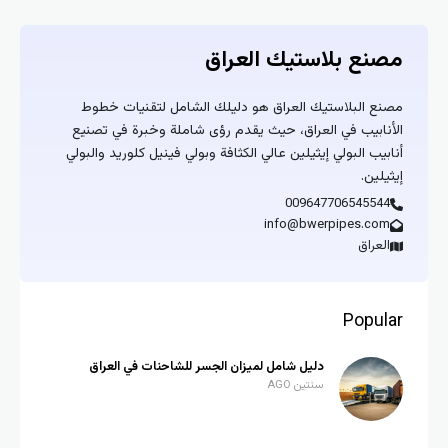
مصنع بلاستيك العراق
مصنع البلاستيك العراق هو دليلك الشامل لتقنيات خطوط
الأنابيب في العراق، حيث يقدم رؤى شاملة وخبرة في تصنيع
أنابيب البولي إيثيلين عالي الكثافة وبولي فينيل كلوريد والبولي
إيثيلين.
009647706545544
info@bwerpipes.com
العراق
Popular
دليل شامل لميزان الجسر للشاحنات في العراق
سنتين AGO