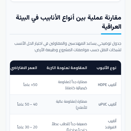
مقارنة عملية بين أنواع الأنابيب في البيئة
العراقية
جدول توضيحي يساعد المهندسين والمقاولين في اختيار الحل الأنسب
لشبكات النقل حسب مواصفات المشروع وطبيعة الأرض:
نوع الأنبوب
المقاومة لملوحة التربة
العمر الافتراضي المتو
ممتازة جداً (مقاومة
أنابيب HDPE
50+ عاماً
كيميائية كاملة)
ممتازة (مقاومة عالية
أنابيب uPVC
40 – 50 عاماً
للأملاح)
أنابيب
ضعيفة جداً (تتطلب عطلاً
الفولاذ
20 – 30 عاماً
خارجياً وداخلياً)