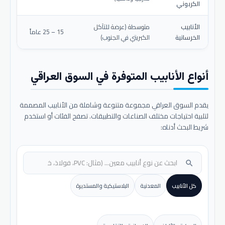
الكربوني
الأنابيب
متوسطة (عرضة للتآكل
15 – 25 عاماً
الخرسانية
الكبريتي في الجنوب)
أنواع الأنابيب المتوفرة في السوق العراقي
يقدم السوق العراقي مجموعة متنوعة وشاملة من الأنابيب المصممة
لتلبية احتياجات مختلف الصناعات والتطبيقات. تصفح الفئات أو استخدم
شريط البحث أدناه:
search
كل الأنابيب
المعدنية
البلاستيكية والمستديرة