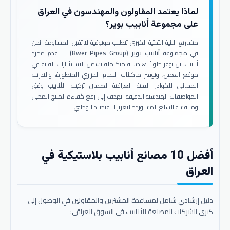
لماذا يعتمد المقاولون والمهندسون في العراق
على مجموعة أنابيب بوير؟
مشاريع البنية التحتية الكبرى تتطلب موثوقية لا تقبل المساومة. نحن
في
مجموعة أنابيب بوير (Bwer Pipes Group)
لا نقدم مجرد
أنابيب، بل نوفر حلولاً هندسية متكاملة تشمل الاستشارات الفنية في
موقع العمل، وتوفير ماكينات اللحام الحراري المتطورة، والتدريب
المجاني للكوادر الفنية العراقية لضمان تركيب الأنابيب وفق
المواصفات الهندسية الدقيقة. نهدف إلى رفع كفاءة المنتج المحلي
ومنافسة السلع المستوردة لتعزيز الاقتصاد الوطني.
أفضل 10 مصانع أنابيب بلاستيكية في
العراق
دليل إرشادي شامل لمساعدة المشترين والمقاولين في الوصول إلى
كبرى الشركات المصنعة للأنابيب في السوق العراقي: