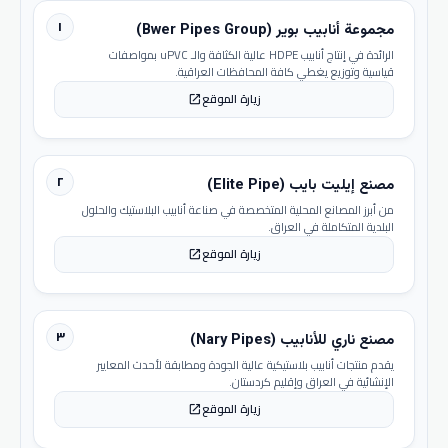
١
مجموعة أنابيب بوير (Bwer Pipes Group)
الرائدة في إنتاج أنابيب HDPE عالية الكثافة والـ uPVC بمواصفات
قياسية وتوزيع يغطي كافة المحافظات العراقية.
زيارة الموقع
open_in_new
٢
مصنع إيليت بايب (Elite Pipe)
من أبرز المصانع المحلية المتخصصة في صناعة أنابيب البلاستيك والحلول
البلدية المتكاملة في العراق.
زيارة الموقع
open_in_new
٣
مصنع ناري للأنابيب (Nary Pipes)
يقدم منتجات أنابيب بلاستيكية عالية الجودة ومطابقة لأحدث المعايير
الإنشائية في العراق وإقليم كردستان.
زيارة الموقع
open_in_new