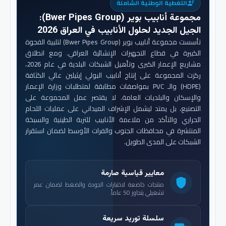
التغطية الوطنية الشاملة
engineering
مجموعة أنابيب بوير (Bwer Pipes Group)
:
الجيل الجديد لحلول الأنابيب في العراق 2026
تأسست مجموعة أنابيب بوير (Bwer Pipes Group) لتلبية الفجوة
الكبيرة في قطاع التجهيزات الإنشائية العراقي. ومع انطلاق
مشاريع الإعمار الكبرى وتأهيل الشبكات البلدية في عام 2026،
ركزت المجموعة على إنتاج أنابيب البولي إيثيلين عالي الكثافة
(HDPE) والـ PVC بمواصفات مطابقة لمتطلبات وزارة الإعمار
والإسكان والبلديات العامة. لا يقتصر عمل المجموعة على
التصنيع، بل يمتد ليشمل الإشراف الميداني على عمليات اللحام
الحراري والتأكد من ملاءمة الأنابيب للتربة الطينية والسبخة
المنتشرة في محافظات الجنوب والفرات الأوسط لضمان استقرار
الشبكات على المدى الطويل.
معايير قياسية صارمة
shield
منتجات خاضعة لاختبارات الجودة والضغط لضمان عمر
تشغيلي يتجاوز 50 عاماً.
سلسلة توريد سريعة