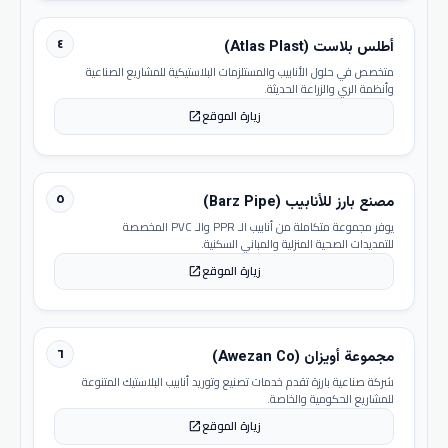
٤
أطلس بلاست (Atlas Plast)
متخصص في حلول الأنابيب والمستلزمات البلاستيكية للمشاريع الصناعية
وأنظمة الري والزراعة الحديثة.
زيارة الموقع
open_in_new
٥
مصنع بارز للأنابيب (Barz Pipe)
يوفر مجموعة متكاملة من أنابيب الـ PPR والـ PVC المخصصة
للتمديدات الصحية المنزلية والمباني السكنية.
زيارة الموقع
open_in_new
٦
مجموعة أويزان (Awezan Co)
شركة صناعية بارزة تقدم خدمات تصنيع وتوريد أنابيب البلاستيك المتنوعة
للمشاريع الحكومية والخاصة.
زيارة الموقع
open_in_new