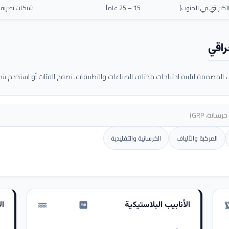
كبريتي في الجنوب)
15 – 25 عاماً
شبكات تصريف م
راقي
لمصممة لتلبية احتياجات مختلف الصناعات والتطبيقات. تصفح الفئات أو استخدم شريط
المركبة والألياف
الخرسانية والتقليدية
الأنابيب البلاستيكية
ال
water_pump
precision_ma