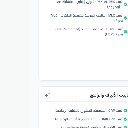
أنابيب PEX-AL-PEX (البولي إيثيلين المتشابك مع
check_circle
الألومنيوم)
أنابيب MLC (الأنابيب المركبة متعددة الطبقات) (MLC
check_circle
Pipes)
أنابيب HDPE المدعمة بالفولاذ (Steel-Reinforced
check_circle
HDPE Pipes)
ابيب الألياف والراتنج
auto_awesome
أنابيب GRP (البلاستيك المقوى بالألياف الزجاجية)
check_circle
أنابيب FRP (البلاستيك المقوى بالألياف الزجاجية)
check_circle
أنابيب الراتنج الإيبوكسي (Epoxy Resin Pipes)
check_circle