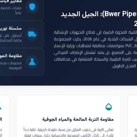
معايير قياس
shield
: الجيل الجديد
عاماً.
سلسلة توري
ست مجموعة أنابيب بوير (Bwer Pipes Group) لتلبية الفجوة الكبيرة في قطاع التجهيزات الإنشائية
local_shipping
أسطول نقل لو
العراقي. ومع انطلاق مشاريع الإعمار الكبرى وتأهيل الشبكات البلدية في عام 2026، ركزت المجموعة
بكافة المحافظات
على إنتاج أنابيب البولي إيثيلين عالي الكثافة (HDPE) والـ PVC بمواصفات مطابقة لمتطلبات وزارة الإعمار
ة على التصنيع، بل يمتد ليشمل الإشراف الميداني
مقاومة العوا
بيب للتربة الطينية والسبخة المنتشرة في محافظات
science
تصميمات مخصصة ل
المدى الطويل.
المرتفعة.
in
opacity
مقاومة التربة المالحة والمياه الجوفية
ال
ة
تعاني التربة في جنوب العراق من نسبة ملوحة كبريتية عالية جداً
طب
ة
تؤدي إلى تآكل الأنابيب المعدنية والخرسانية خلال سنوات قليلة.
ال