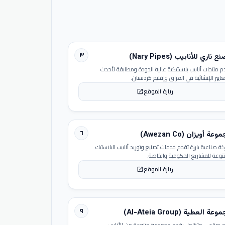
٣
 ناري للأنابيب (Nary Pipes)
م منتجات أنابيب بلاستيكية عالية الجودة ومطابقة لأحدث
عايير الإنشائية في العراق وإقليم كردستان.
زيارة الموقع
open_in_new
٦
عة أويزان (Awezan Co)
ة صناعية بارزة تقدم خدمات تصنيع وتوريد أنابيب البلاستيك
تنوعة للمشاريع الحكومية والخاصة.
زيارة الموقع
open_in_new
٩
عة العطية (Al-Ateia Group)