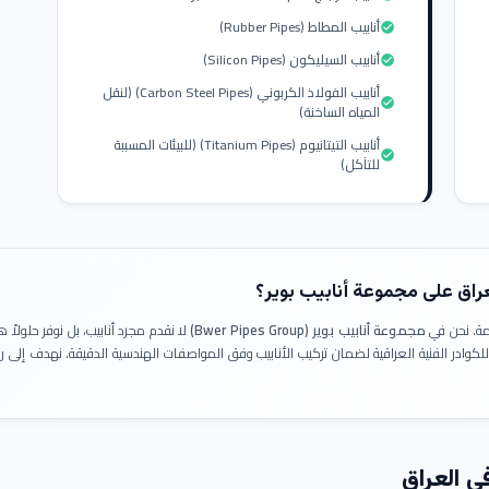
أنابيب المطاط (Rubber Pipes)
check_circle
أنابيب السيليكون (Silicon Pipes)
check_circle
أنابيب الفولاذ الكربوني (Carbon Steel Pipes) (لنقل
check_circle
المياه الساخنة)
أنابيب التيتانيوم (Titanium Pipes) (للبيئات المسببة
check_circle
للتآكل)
عراق على مجموعة أنابيب بوير؟
ومة. نحن في
مجموعة أنابيب بوير (Bwer Pipes Group)
لا نقدم مجرد أنابيب، بل نوفر حلولا
 للكوادر الفنية العراقية لضمان تركيب الأنابيب وفق المواصفات الهندسية الدقيقة. نهدف إلى