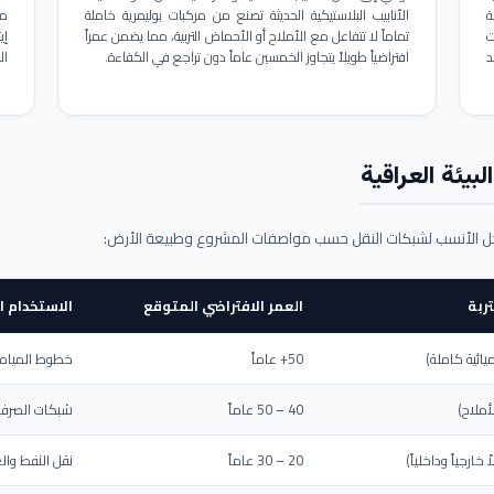
ة
الأنابيب البلاستيكية الحديثة تصنع من مركبات بوليمرية خاملة
مم
ت
تماماً لا تتفاعل مع الأملاح أو الأحماض التربية، مما يضمن عمراً
د
افتراضياً طويلاً يتجاوز الخمسين عاماً دون تراجع في الكفاءة.
ال
بيئة العراقية
حل الأنسب لشبكات النقل حسب مواصفات المشروع وطبيعة الأرض:
ربة
العمر الافتراضي المتوقع
الاستخدام ا
يائية كاملة)
50+ عاماً
خطوط المياه ا
أملاح)
40 – 50 عاماً
شبكات الصرف 
ارجياً وداخلياً)
20 – 30 عاماً
نقل النفط والغ