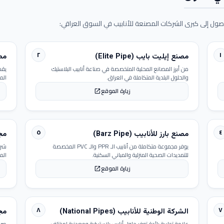
ول إلى كبرى الشركات المصنعة للأنابيب في السوق العراقي:
٢
١
مصنع إيليت بايب (Elite Pipe)
مصنع
من أبرز المصانع المحلية المتخصصة في صناعة أنابيب البلاستيك
يقد
والحلول البلدية المتكاملة في العراق.
الم
زيارة الموقع
open_in_new
٥
٤
مصنع بارز للأنابيب (Barz Pipe)
مجمو
يوفر مجموعة متكاملة من أنابيب الـ PPR والـ PVC المخصصة
شرك
للتمديدات الصحية المنزلية والمباني السكنية.
الم
زيارة الموقع
open_in_new
٨
٧
الشركة الوطنية للأنابيب (National Pipes)
مجمو