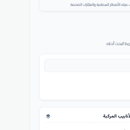
ياه الأمطار السطحية والعبّارات الضخمة
 البحث أدناه:
أنابيب المركبة
layers