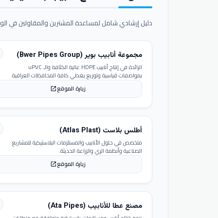
دليل إرشادي شامل لمساعدة المشترين والمقاولين في الوص
مجموعة أنابيب بوير (Bwer Pipes Group)
الرائدة في إنتاج أنابيب HDPE عالية الكثافة والـ uPVC
بمواصفات قياسية وتوزيع يغطي كافة المحافظات العراقية.
زيارة الموقع
open_in_new
أطلس بلاست (Atlas Plast)
متخصص في حلول الأنابيب والمستلزمات البلاستيكية للمشاريع
الصناعية وأنظمة الري والزراعة الحديثة.
زيارة الموقع
open_in_new
مصنع عطا للأنابيب (Ata Pipes)