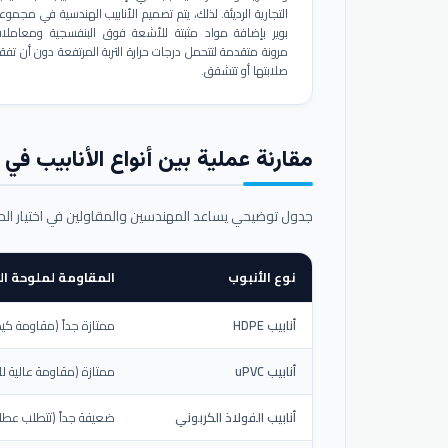
التجارية الرديئة. لذلك، يتم تصميم الأنابيب الهندسية في مجموع
بوير بإضافة مواد مثبتة للأشعة فوق البنفسجية ومعاملا
مرونة متقدمة لتتحمل درجات حرارة التربة المرتفعة دون أن تفق
صلابتها أو تتشقق.
مقارنة عملية بين أنواع الأنابيب في ال
جدول توضيحي يساعد المهندسين والمقاولين في اختيار ال
نوع الأنبوب
المقاومة لملوحة الت
أنابيب HDPE
ممتازة جداً (مقاومة كيم
أنابيب uPVC
ممتازة (مقاومة عالية لل
أنابيب الفولاذ الكربوني
ضعيفة جداً (تتطلب عطلاً خ