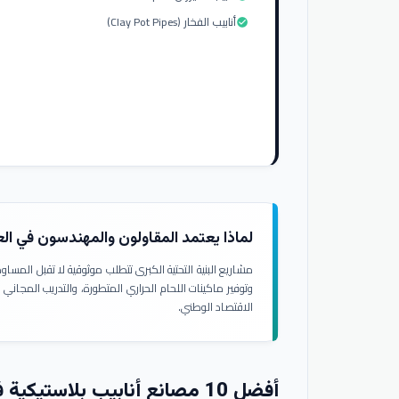
أنابيب الفخار (Clay Pot Pipes)
check_circle
لماذا يعتمد المقاولون والمهندسون في ال
مشاريع البنية التحتية الكبرى تتطلب موثوقية لا تقبل المسا
وتوفير ماكينات اللحام الحراري المتطورة، والتدريب المجاني
الاقتصاد الوطني.
أفضل 10 مصانع أنابيب بلاستيكية في العراق