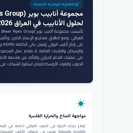
التغطية الوطنية الشاملة
engineering
مجموعة أنابيب بوير (Bwer Pipes Group)
لحلول الأنابيب في العراق 2026
تأس
والإسكان والبلديات العامة. لا يقتصر عمل المجموع
على عمليات اللحام الحراري والتأكد من ملاءمة الأنا
الجنوب والفرات الأوسط لضمان استقرار الشبكات على 
wb_sunny
مواجهة المناخ والحرارة القاسية
ارتفاع درجات الحرارة في الصيف العراقي (خاصة في البصر
والناصرية والعمارة) يتسبب في إضعاف الأنابيب البلاستيكي