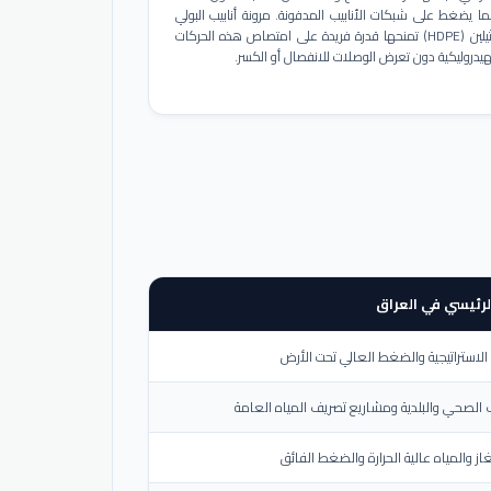
ا يضغط على شبكات الأنابيب المدفونة. مرونة أنابيب البولي
إيثيلين (HDPE) تمنحها قدرة فريدة على امتصاص هذه الحركات
هيدروليكية دون تعرض الوصلات للانفصال أو الكسر.
لرئيسي في العراق
لاستراتيجية والضغط العالي تحت الأرض
الصحي والبلدية ومشاريع تصريف المياه العامة
از والمياه عالية الحرارة والضغط الفائق