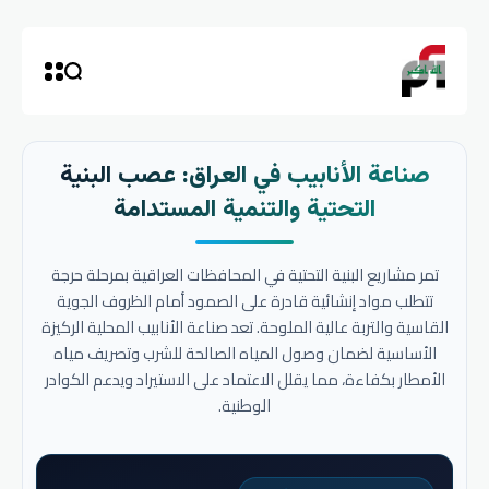
صناعة الأنابيب في العراق: عصب البنية
التحتية والتنمية المستدامة
تمر مشاريع البنية التحتية في المحافظات العراقية بمرحلة حرجة
تتطلب مواد إنشائية قادرة على الصمود أمام الظروف الجوية
القاسية والتربة عالية الملوحة. تعد صناعة الأنابيب المحلية الركيزة
الأساسية لضمان وصول المياه الصالحة للشرب وتصريف مياه
الأمطار بكفاءة، مما يقلل الاعتماد على الاستيراد ويدعم الكوادر
الوطنية.