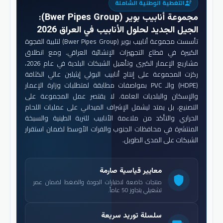
التغطية الوطنية الشاملة
engineering
مجموعة أنابيب بوير (Bwer Pipes Group)
:
الجيل الجديد لحلول الأنابيب في العراق 2026
تأسست مجموعة أنابيب بوير (Bwer Pipes Group) لتلبية الفجوة
الكبيرة في قطاع التجهيزات الإنشائية العراقي. ومع انطلاق
مشاريع الإعمار الكبرى وتأهيل الشبكات البلدية في عام 2026،
ركزت المجموعة على إنتاج أنابيب البولي إيثيلين عالي الكثافة
(HDPE) والـ PVC بمواصفات مطابقة لمتطلبات وزارة الإعمار
والإسكان والبلديات العامة. لا يقتصر عمل المجموعة على
التصنيع، بل يمتد ليشمل الإشراف الميداني على عمليات اللحام
الحراري والتأكد من ملاءمة الأنابيب للتربة الطينية والسبخة
المنتشرة في محافظات الجنوب والفرات الأوسط لضمان استقرار
الشبكات على المدى الطويل.
معايير قياسية صارمة
shield
منتجات خاضعة لاختبارات الجودة والضغط لضمان عمر
تشغيلي يتجاوز 50 عاماً.
سلسلة توريد سريعة