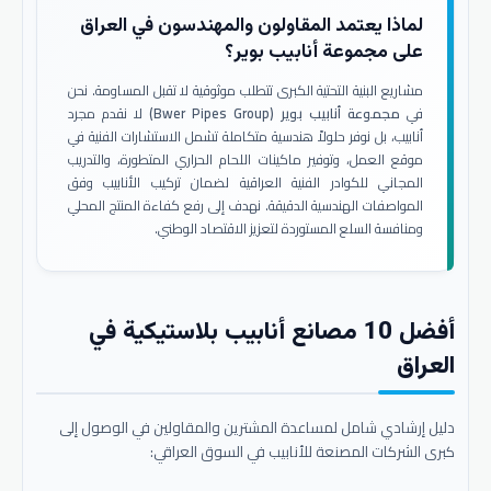
لماذا يعتمد المقاولون والمهندسون في العراق
على مجموعة أنابيب بوير؟
مشاريع البنية التحتية الكبرى تتطلب موثوقية لا تقبل المساومة. نحن
في
مجموعة أنابيب بوير (Bwer Pipes Group)
لا نقدم مجرد
أنابيب، بل نوفر حلولاً هندسية متكاملة تشمل الاستشارات الفنية في
موقع العمل، وتوفير ماكينات اللحام الحراري المتطورة، والتدريب
المجاني للكوادر الفنية العراقية لضمان تركيب الأنابيب وفق
المواصفات الهندسية الدقيقة. نهدف إلى رفع كفاءة المنتج المحلي
ومنافسة السلع المستوردة لتعزيز الاقتصاد الوطني.
أفضل 10 مصانع أنابيب بلاستيكية في
العراق
دليل إرشادي شامل لمساعدة المشترين والمقاولين في الوصول إلى
كبرى الشركات المصنعة للأنابيب في السوق العراقي: