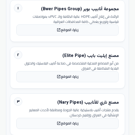
١
مجموعة أنابيب بوير (Bwer Pipes Group)
الرائدة في إنتاج أنابيب HDPE عالية الكثافة والـ uPVC بمواصفات
قياسية وتوزيع يغطي كافة المحافظات العراقية.
زيارة الموقع
open_in_new
٢
مصنع إيليت بايب (Elite Pipe)
من أبرز المصانع المحلية المتخصصة في صناعة أنابيب البلاستيك والحلول
البلدية المتكاملة في العراق.
زيارة الموقع
open_in_new
٣
مصنع ناري للأنابيب (Nary Pipes)
يقدم منتجات أنابيب بلاستيكية عالية الجودة ومطابقة لأحدث المعايير
الإنشائية في العراق وإقليم كردستان.
زيارة الموقع
open_in_new