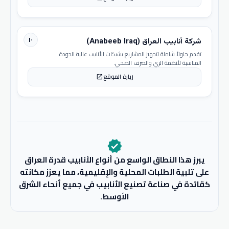
١٠
شركة أنابيب العراق (Anabeeb Iraq)
تقدم حلولاً شاملة لتجهيز المشاريع بشبكات الأنابيب عالية الجودة
المناسبة لأنظمة الري والصرف الصحي.
زيارة الموقع
open_in_new
verified
يبرز هذا النطاق الواسع من أنواع الأنابيب قدرة العراق
على تلبية الطلبات المحلية والإقليمية، مما يعزز مكانته
كقائدة في صناعة تصنيع الأنابيب في جميع أنحاء الشرق
الأوسط.