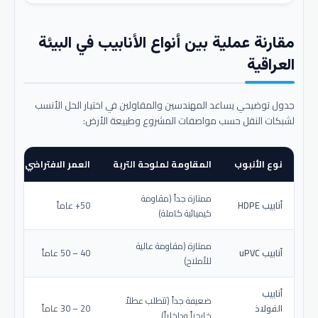
مقارنة عملية بين أنواع الأنابيب في البيئة
العراقية
جدول توضيحي يساعد المهندسين والمقاولين في اختيار الحل الأنسب
لشبكات النقل حسب مواصفات المشروع وطبيعة الأرض:
نوع الأنبوب
المقاومة لملوحة التربة
العمر الافتراضي المتو
ممتازة جداً (مقاومة
أنابيب HDPE
50+ عاماً
كيميائية كاملة)
ممتازة (مقاومة عالية
أنابيب uPVC
40 – 50 عاماً
للأملاح)
أنابيب
ضعيفة جداً (تتطلب عطلاً
الفولاذ
20 – 30 عاماً
خارجياً وداخلياً)