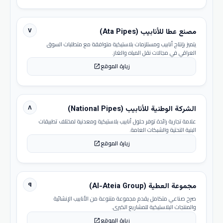
٧
مصنع عطا للأنابيب (Ata Pipes)
يتميز بإنتاج أنابيب ومستلزمات بلاستيكية متوافقة مع متطلبات السوق
العراقي في مجالات نقل المياه والغاز.
زيارة الموقع
open_in_new
٨
الشركة الوطنية للأنابيب (National Pipes)
علامة تجارية رائدة توفر حلول أنابيب بلاستيكية ومعدنية لمختلف تطبيقات
البنية التحتية والشبكات العامة.
زيارة الموقع
open_in_new
٩
مجموعة العطية (Al-Ateia Group)
صرح صناعي متكامل يقدم مجموعة متنوعة من الأنابيب الإنشائية
والمنتجات البلاستيكية للمشاريع الكبرى.
زيارة الموقع
open_in_new