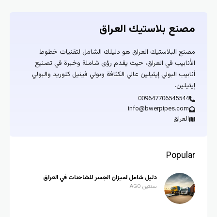
مصنع بلاستيك العراق
مصنع البلاستيك العراق هو دليلك الشامل لتقنيات خطوط
الأنابيب في العراق، حيث يقدم رؤى شاملة وخبرة في تصنيع
أنابيب البولي إيثيلين عالي الكثافة وبولي فينيل كلوريد والبولي
إيثيلين.
009647706545544
info@bwerpipes.com
العراق
Popular
دليل شامل لميزان الجسر للشاحنات في العراق
سنتين AGO