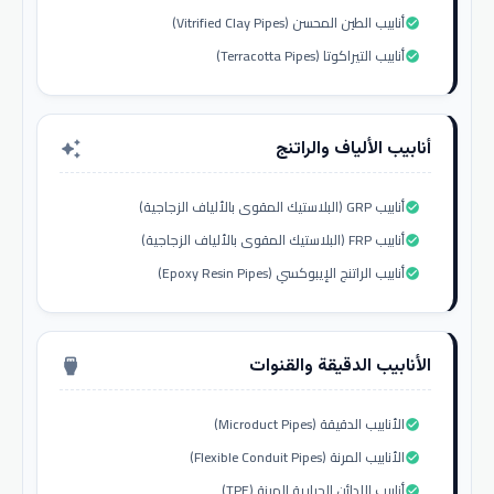
أنابيب الطين المحسن (Vitrified Clay Pipes)
check_circle
أنابيب التيراكوتا (Terracotta Pipes)
check_circle
أنابيب الألياف والراتنج
auto_awesome
أنابيب GRP (البلاستيك المقوى بالألياف الزجاجية)
check_circle
أنابيب FRP (البلاستيك المقوى بالألياف الزجاجية)
check_circle
أنابيب الراتنج الإيبوكسي (Epoxy Resin Pipes)
check_circle
الأنابيب الدقيقة والقنوات
settings_input_hdmi
الأنابيب الدقيقة (Microduct Pipes)
check_circle
الأنابيب المرنة (Flexible Conduit Pipes)
check_circle
أنابيب اللدائن الحرارية المرنة (TPE)
check_circle