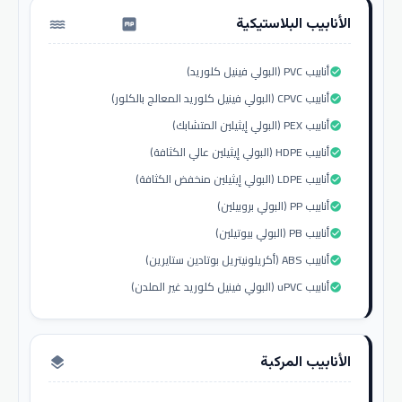
الأنابيب البلاستيكية
water_pump
أنابيب PVC (البولي فينيل كلوريد)
check_circle
أنابيب CPVC (البولي فينيل كلوريد المعالج بالكلور)
check_circle
أنابيب PEX (البولي إيثيلين المتشابك)
check_circle
أنابيب HDPE (البولي إيثيلين عالي الكثافة)
check_circle
أنابيب LDPE (البولي إيثيلين منخفض الكثافة)
check_circle
أنابيب PP (البولي بروبيلين)
check_circle
أنابيب PB (البولي بيوتيلين)
check_circle
أنابيب ABS (أكريلونيتريل بوتادين ستايرين)
check_circle
أنابيب uPVC (البولي فينيل كلوريد غير الملدن)
check_circle
الأنابيب المركبة
layers