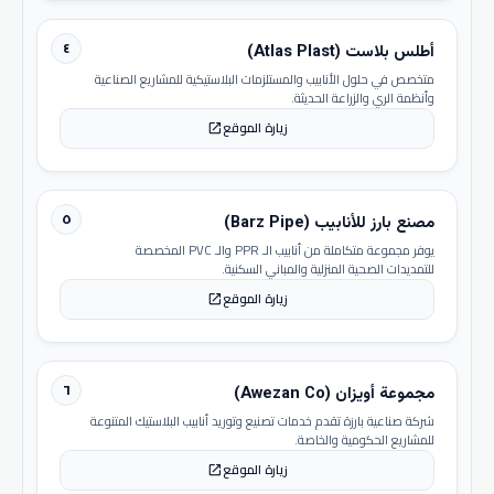
٤
أطلس بلاست (Atlas Plast)
متخصص في حلول الأنابيب والمستلزمات البلاستيكية للمشاريع الصناعية
وأنظمة الري والزراعة الحديثة.
زيارة الموقع
open_in_new
٥
مصنع بارز للأنابيب (Barz Pipe)
يوفر مجموعة متكاملة من أنابيب الـ PPR والـ PVC المخصصة
للتمديدات الصحية المنزلية والمباني السكنية.
زيارة الموقع
open_in_new
٦
مجموعة أويزان (Awezan Co)
شركة صناعية بارزة تقدم خدمات تصنيع وتوريد أنابيب البلاستيك المتنوعة
للمشاريع الحكومية والخاصة.
زيارة الموقع
open_in_new