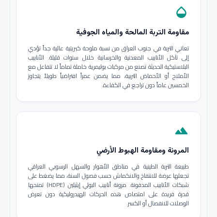
opacity
مقاومة التربة المالحة والمياه الجوفية
تعاني التربة في جنوب العراق من نسبة ملوحة كبريتية عالية جداً تؤدي
إلى تآكل الأنابيب المعدنية والخرسانية خلال سنوات قليلة. الأنابيب
البلاستيكية الحديثة تصنع من مركبات بوليمرية خاملة تماماً لا تتفاعل مع
الأملاح أو الأحماض التربية، مما يضمن عمراً افتراضياً طويلاً يتجاوز
الخمسين عاماً دون تراجع في الكفاءة.
terrain
المرونة ومقاومة الهبوط الأرضي
طبيعة التربة الطينية في مناطق الأهوار والسهل الرسوبي العراقي
تجعلها عرضة للانتفاخ والانكماش حسب فصول السنة، مما يضغط على
شبكات الأنابيب المدفونة. مرونة أنابيب البولي إيثيلين (HDPE) تمنحها
قدرة فريدة على امتصاص هذه الحركات الهيدروليكية دون تعرض
الوصلات للانفصال أو الكسر.