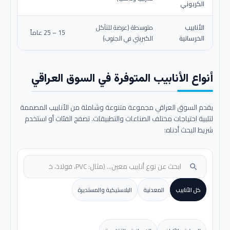
الكربوني
الأنابيب
متوسطة (عرضة للتآكل
15 – 25 عاماً
الخرسانية
الكبريتي في الجنوب)
أنواع الأنابيب المتوفرة في السوق العراقي
يقدم السوق العراقي مجموعة متنوعة وشاملة من الأنابيب المصممة
لتلبية احتياجات مختلف الصناعات والتطبيقات. تصفح الفئات أو استخدم
شريط البحث أدناه:
search
كل الأنابيب
المعدنية
البلاستيكية والمستديرة