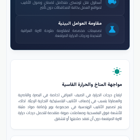
local_shipping
أسطول نقل لوجستي متكامل لضمان وصول الأنابيب
لمواقع العمل بكافة المحافظات دون تأخير.
مقاومة العوامل البيئية
science
تصميمات مخصصة لمقاومة ملوحة التربة العراقية
الشديدة ودرجات الحرارة المرتفعة.
wb_sunny
مواجهة المناخ والحرارة القاسية
ارتفاع درجات الحرارة في الصيف العراقي (خاصة في البصرة والناصرية
والعمارة) يتسبب في إضعاف الأنابيب البلاستيكية التجارية الرديئة. لذلك،
يتم تصميم الأنابيب الهندسية في مجموعة بوير بإضافة مواد مثبتة
للأشعة فوق البنفسجية ومعاملات مرونة متقدمة لتتحمل درجات حرارة
التربة المرتفعة دون أن تفقد صلابتها أو تتشقق.