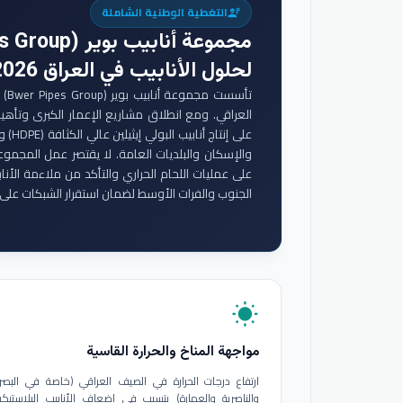
التغطية الوطنية الشاملة
engineering
مجموعة أنابيب بوير (Bwer Pipes Group)
لحلول الأنابيب في العراق 2026
تأس
والإسكان والبلديات العامة. لا يقتصر عمل المجموع
على عمليات اللحام الحراري والتأكد من ملاءمة الأنا
الجنوب والفرات الأوسط لضمان استقرار الشبكات على 
wb_sunny
مواجهة المناخ والحرارة القاسية
ارتفاع درجات الحرارة في الصيف العراقي (خاصة في البصر
والناصرية والعمارة) يتسبب في إضعاف الأنابيب البلاستيكي