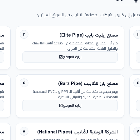
ول إلى كبرى الشركات المصنعة للأنابيب في السوق العراقي:
٢
١
مصنع إيليت بايب (Elite Pipe)
مصنع
من أبرز المصانع المحلية المتخصصة في صناعة أنابيب البلاستيك
يقد
والحلول البلدية المتكاملة في العراق.
الم
زيارة الموقع
open_in_new
٥
٤
مصنع بارز للأنابيب (Barz Pipe)
مجمو
يوفر مجموعة متكاملة من أنابيب الـ PPR والـ PVC المخصصة
شرك
للتمديدات الصحية المنزلية والمباني السكنية.
الم
زيارة الموقع
open_in_new
٨
٧
الشركة الوطنية للأنابيب (National Pipes)
مجمو