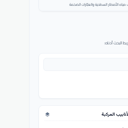
ياه الأمطار السطحية والعبّارات الضخمة
 البحث أدناه:
أنابيب المركبة
layers