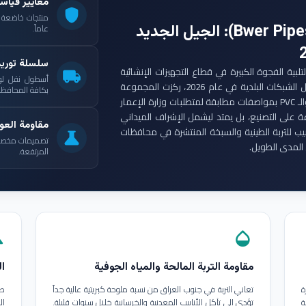
معايير قياس
shield
: الجيل الجديد
عاماً.
سلسلة توري
ست مجموعة أنابيب بوير (Bwer Pipes Group) لتلبية الفجوة الكبيرة في قطاع التجهيزات الإنشائية
local_shipping
أسطول نقل لو
العراقي. ومع انطلاق مشاريع الإعمار الكبرى وتأهيل الشبكات البلدية في عام 2026، ركزت المجموعة
بكافة المحافظات
على إنتاج أنابيب البولي إيثيلين عالي الكثافة (HDPE) والـ PVC بمواصفات مطابقة لمتطلبات وزارة الإعمار
ة على التصنيع، بل يمتد ليشمل الإشراف الميداني
مقاومة العوا
بيب للتربة الطينية والسبخة المنتشرة في محافظات
science
تصميمات مخصصة ل
المدى الطويل.
المرتفعة.
in
opacity
مقاومة التربة المالحة والمياه الجوفية
ال
ة
تعاني التربة في جنوب العراق من نسبة ملوحة كبريتية عالية جداً
طب
ة
تؤدي إلى تآكل الأنابيب المعدنية والخرسانية خلال سنوات قليلة.
ال