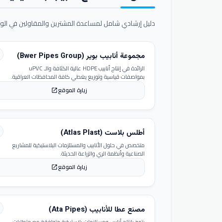
دليل إرشادي شامل لمساعدة المشترين والمقاولين في الوص
مجموعة أنابيب بوير (Bwer Pipes Group)
الرائدة في إنتاج أنابيب HDPE عالية الكثافة والـ uPVC
بمواصفات قياسية وتوزيع يغطي كافة المحافظات العراقية.
زيارة الموقع
open_in_new
أطلس بلاست (Atlas Plast)
متخصص في حلول الأنابيب والمستلزمات البلاستيكية للمشاريع
الصناعية وأنظمة الري والزراعة الحديثة.
زيارة الموقع
open_in_new
مصنع عطا للأنابيب (Ata Pipes)