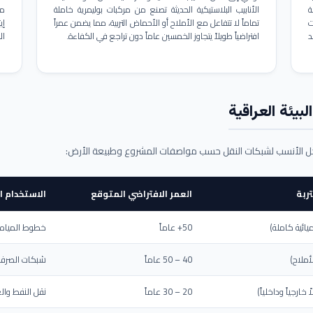
ة
الأنابيب البلاستيكية الحديثة تصنع من مركبات بوليمرية خاملة
مم
ت
تماماً لا تتفاعل مع الأملاح أو الأحماض التربية، مما يضمن عمراً
د
افتراضياً طويلاً يتجاوز الخمسين عاماً دون تراجع في الكفاءة.
ال
بيئة العراقية
حل الأنسب لشبكات النقل حسب مواصفات المشروع وطبيعة الأرض:
ربة
العمر الافتراضي المتوقع
الاستخدام ا
يائية كاملة)
50+ عاماً
خطوط المياه ا
أملاح)
40 – 50 عاماً
شبكات الصرف 
ارجياً وداخلياً)
20 – 30 عاماً
نقل النفط والغ