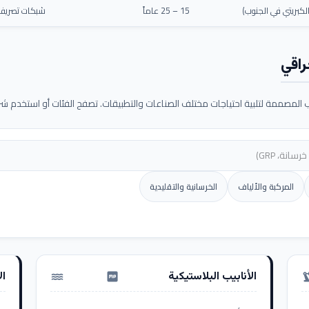
كبريتي في الجنوب)
15 – 25 عاماً
شبكات تصريف م
راقي
لمصممة لتلبية احتياجات مختلف الصناعات والتطبيقات. تصفح الفئات أو استخدم شريط
المركبة والألياف
الخرسانية والتقليدية
الأنابيب البلاستيكية
ال
water_pump
precision_ma