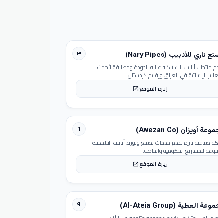
٣
 ناري للأنابيب (Nary Pipes)
م منتجات أنابيب بلاستيكية عالية الجودة ومطابقة لأحدث
عايير الإنشائية في العراق وإقليم كردستان.
زيارة الموقع
open_in_new
٦
عة أويزان (Awezan Co)
ة صناعية بارزة تقدم خدمات تصنيع وتوريد أنابيب البلاستيك
تنوعة للمشاريع الحكومية والخاصة.
زيارة الموقع
open_in_new
٩
عة العطية (Al-Ateia Group)