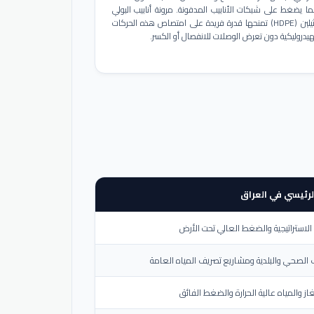
ا يضغط على شبكات الأنابيب المدفونة. مرونة أنابيب البولي
إيثيلين (HDPE) تمنحها قدرة فريدة على امتصاص هذه الحركات
هيدروليكية دون تعرض الوصلات للانفصال أو الكسر.
لرئيسي في العراق
لاستراتيجية والضغط العالي تحت الأرض
الصحي والبلدية ومشاريع تصريف المياه العامة
از والمياه عالية الحرارة والضغط الفائق