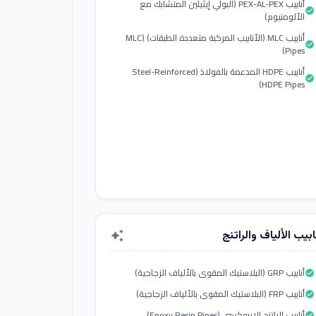
أنابيب PEX-AL-PEX (البولي إيثيلين المتشابك مع
check_circle
الألومنيوم)
أنابيب MLC (الأنابيب المركبة متعددة الطبقات) (MLC
check_circle
Pipes)
أنابيب HDPE المدعمة بالفولاذ (Steel-Reinforced
check_circle
HDPE Pipes)
ابيب الألياف والراتنج
auto_awesome
أنابيب GRP (البلاستيك المقوى بالألياف الزجاجية)
check_circle
أنابيب FRP (البلاستيك المقوى بالألياف الزجاجية)
check_circle
أنابيب الراتنج الإيبوكسي (Epoxy Resin Pipes)
check_circle