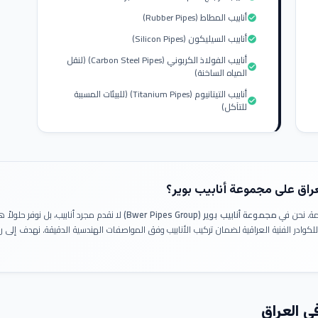
أنابيب المطاط (Rubber Pipes)
check_circle
أنابيب السيليكون (Silicon Pipes)
check_circle
أنابيب الفولاذ الكربوني (Carbon Steel Pipes) (لنقل
check_circle
المياه الساخنة)
أنابيب التيتانيوم (Titanium Pipes) (للبيئات المسببة
check_circle
للتآكل)
عراق على مجموعة أنابيب بوير؟
ومة. نحن في
مجموعة أنابيب بوير (Bwer Pipes Group)
لا نقدم مجرد أنابيب، بل نوفر حلولا
 للكوادر الفنية العراقية لضمان تركيب الأنابيب وفق المواصفات الهندسية الدقيقة. نهدف إلى