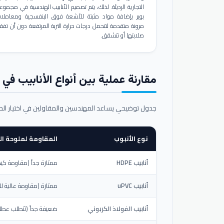
التجارية الرديئة. لذلك، يتم تصميم الأنابيب الهندسية في مجموع
بوير بإضافة مواد مثبتة للأشعة فوق البنفسجية ومعاملا
مرونة متقدمة لتتحمل درجات حرارة التربة المرتفعة دون أن تفق
صلابتها أو تتشقق.
مقارنة عملية بين أنواع الأنابيب في ال
جدول توضيحي يساعد المهندسين والمقاولين في اختيار ال
نوع الأنبوب
المقاومة لملوحة الت
أنابيب HDPE
ممتازة جداً (مقاومة كيم
أنابيب uPVC
ممتازة (مقاومة عالية لل
أنابيب الفولاذ الكربوني
ضعيفة جداً (تتطلب عطلاً خ