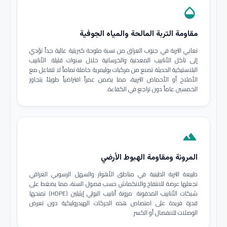
opacity
مقاومة التربة المالحة والمياه الجوفية
تعاني التربة في جنوب العراق من نسبة ملوحة كبريتية عالية جداً تؤدي
إلى تآكل الأنابيب المعدنية والخرسانية خلال سنوات قليلة. الأنابيب
البلاستيكية الحديثة تصنع من مركبات بوليمرية خاملة تماماً لا تتفاعل مع
الأملاح أو الأحماض التربية، مما يضمن عمراً افتراضياً طويلاً يتجاوز
الخمسين عاماً دون تراجع في الكفاءة.
terrain
المرونة ومقاومة الهبوط الأرضي
طبيعة التربة الطينية في مناطق الأهوار والسهل الرسوبي العراقي
تجعلها عرضة للانتفاخ والانكماش حسب فصول السنة، مما يضغط على
شبكات الأنابيب المدفونة. مرونة أنابيب البولي إيثيلين (HDPE) تمنحها
قدرة فريدة على امتصاص هذه الحركات الهيدروليكية دون تعرض
الوصلات للانفصال أو الكسر.