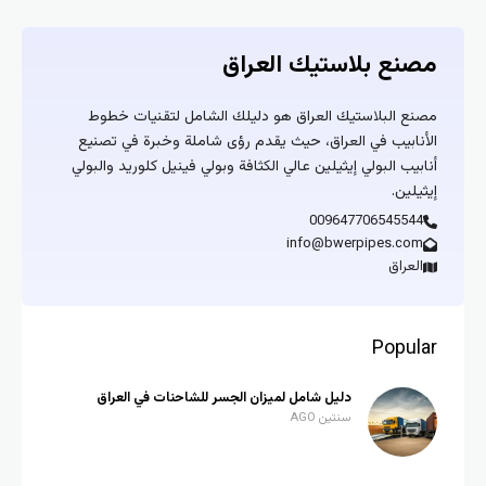
مصنع بلاستيك العراق
مصنع البلاستيك العراق هو دليلك الشامل لتقنيات خطوط
الأنابيب في العراق، حيث يقدم رؤى شاملة وخبرة في تصنيع
أنابيب البولي إيثيلين عالي الكثافة وبولي فينيل كلوريد والبولي
إيثيلين.
009647706545544
info@bwerpipes.com
العراق
Popular
دليل شامل لميزان الجسر للشاحنات في العراق
سنتين AGO