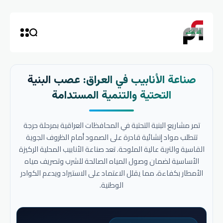
صناعة الأنابيب في العراق: عصب البنية
التحتية والتنمية المستدامة
تمر مشاريع البنية التحتية في المحافظات العراقية بمرحلة حرجة
تتطلب مواد إنشائية قادرة على الصمود أمام الظروف الجوية
القاسية والتربة عالية الملوحة. تعد صناعة الأنابيب المحلية الركيزة
الأساسية لضمان وصول المياه الصالحة للشرب وتصريف مياه
الأمطار بكفاءة، مما يقلل الاعتماد على الاستيراد ويدعم الكوادر
الوطنية.