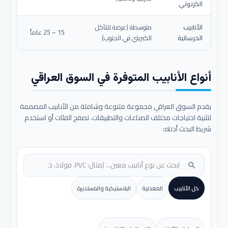
الكربوني
الأنابيب
متوسطة (عرضة للتآكل
15 – 25 عاماً
الخرسانية
الكبريتي في الجنوب)
أنواع الأنابيب المتوفرة في السوق العراقي
يقدم السوق العراقي مجموعة متنوعة وشاملة من الأنابيب المصممة
لتلبية احتياجات مختلف الصناعات والتطبيقات. تصفح الفئات أو استخدم
شريط البحث أدناه:
search
كل الأنابيب
المعدنية
البلاستيكية والمستديرة