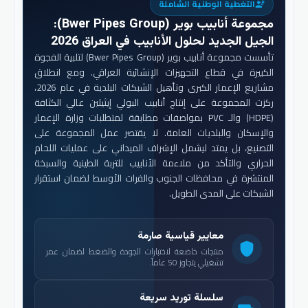
التغطية الوطنية الشاملة
engineering
مجموعة أنابيب بوير (Bwer Pipes Group)
:
الجيل الجديد لحلول الأنابيب في العراق 2026
تأسست مجموعة أنابيب بوير (Bwer Pipes Group) لتلبية الفجوة
الكبيرة في قطاع التجهيزات الإنشائية العراقي. ومع انطلاق
مشاريع الإعمار الكبرى وتأهيل الشبكات البلدية في عام 2026،
ركزت المجموعة على إنتاج أنابيب البولي إيثيلين عالي الكثافة
(HDPE) والـ PVC بمواصفات مطابقة لمتطلبات وزارة الإعمار
والإسكان والبلديات العامة. لا يقتصر عمل المجموعة على
التصنيع، بل يمتد ليشمل الإشراف الميداني على عمليات اللحام
الحراري والتأكد من ملاءمة الأنابيب للتربة الطينية والسبخة
المنتشرة في محافظات الجنوب والفرات الأوسط لضمان استقرار
الشبكات على المدى الطويل.
معايير قياسية صارمة
shield
منتجات خاضعة لاختبارات الجودة والضغط لضمان عمر
تشغيلي يتجاوز 50 عاماً.
سلسلة توريد سريعة