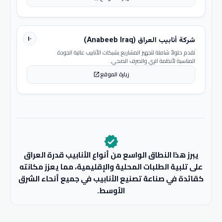
١٠
شركة أنابيب العراق (Anabeeb Iraq)
تقدم حلولاً شاملة لتجهيز المشاريع بشبكات الأنابيب عالية الجودة
المناسبة لأنظمة الري والصرف الصحي.
زيارة الموقع
open_in_new
verified
يبرز هذا النطاق الواسع من أنواع الأنابيب قدرة العراق
على تلبية الطلبات المحلية والإقليمية، مما يعزز مكانته
كقائدة في صناعة تصنيع الأنابيب في جميع أنحاء الشرق
الأوسط.