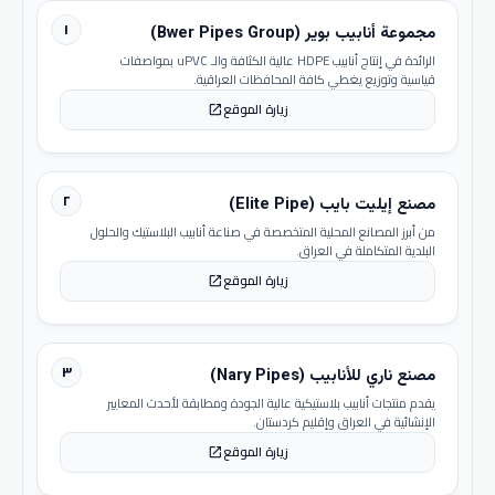
١
مجموعة أنابيب بوير (Bwer Pipes Group)
الرائدة في إنتاج أنابيب HDPE عالية الكثافة والـ uPVC بمواصفات
قياسية وتوزيع يغطي كافة المحافظات العراقية.
زيارة الموقع
open_in_new
٢
مصنع إيليت بايب (Elite Pipe)
من أبرز المصانع المحلية المتخصصة في صناعة أنابيب البلاستيك والحلول
البلدية المتكاملة في العراق.
زيارة الموقع
open_in_new
٣
مصنع ناري للأنابيب (Nary Pipes)
يقدم منتجات أنابيب بلاستيكية عالية الجودة ومطابقة لأحدث المعايير
الإنشائية في العراق وإقليم كردستان.
زيارة الموقع
open_in_new