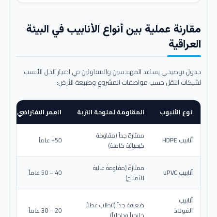
مقارنة عملية بين أنواع الأنابيب في البيئة
العراقية
جدول توضيحي يساعد المهندسين والمقاولين في اختيار الحل الأنسب
لشبكات النقل حسب مواصفات المشروع وطبيعة الأرض:
نوع الأنبوب
المقاومة لملوحة التربة
العمر الافتراضي المتو
ممتازة جداً (مقاومة
أنابيب HDPE
50+ عاماً
كيميائية كاملة)
ممتازة (مقاومة عالية
أنابيب uPVC
40 – 50 عاماً
للأملاح)
أنابيب
ضعيفة جداً (تتطلب عطلاً
الفولاذ
20 – 30 عاماً
خارجياً وداخلياً)