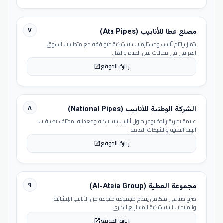
٧
مصنع عطا للأنابيب (Ata Pipes)
يتميز بإنتاج أنابيب ومستلزمات بلاستيكية متوافقة مع متطلبات السوق
العراقي في مجالات نقل المياه والغاز.
زيارة الموقع
open_in_new
٨
الشركة الوطنية للأنابيب (National Pipes)
علامة تجارية رائدة توفر حلول أنابيب بلاستيكية ومعدنية لمختلف تطبيقات
البنية التحتية والشبكات العامة.
زيارة الموقع
open_in_new
٩
مجموعة العطية (Al-Ateia Group)
صرح صناعي متكامل يقدم مجموعة متنوعة من الأنابيب الإنشائية
والمنتجات البلاستيكية للمشاريع الكبرى.
زيارة الموقع
open_in_new