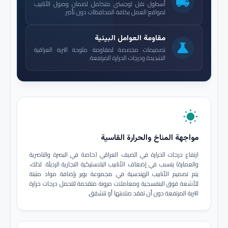
local_shipping
أسطول نقل لوجستي متكامل لضمان وصول الأنابيب
لمواقع العمل بكافة المحافظات دون تأخير.
مقاومة العوامل البيئية
science
تصميمات مخصصة لمقاومة ملوحة التربة العراقية
الشديدة ودرجات الحرارة المرتفعة.
wb_sunny
مواجهة المناخ والحرارة القاسية
ارتفاع درجات الحرارة في الصيف العراقي (خاصة في البصرة والناصرية
والعمارة) يتسبب في إضعاف الأنابيب البلاستيكية التجارية الرديئة. لذلك،
يتم تصميم الأنابيب الهندسية في مجموعة بوير بإضافة مواد مثبتة
للأشعة فوق البنفسجية ومعاملات مرونة متقدمة لتتحمل درجات حرارة
التربة المرتفعة دون أن تفقد صلابتها أو تتشقق.