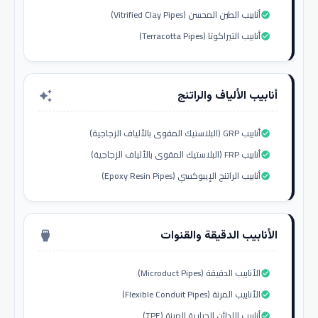
أنابيب الطين المحسن (Vitrified Clay Pipes)
check_circle
أنابيب التيراكوتا (Terracotta Pipes)
check_circle
أنابيب الألياف والراتنج
auto_awesome
أنابيب GRP (البلاستيك المقوى بالألياف الزجاجية)
check_circle
أنابيب FRP (البلاستيك المقوى بالألياف الزجاجية)
check_circle
أنابيب الراتنج الإيبوكسي (Epoxy Resin Pipes)
check_circle
الأنابيب الدقيقة والقنوات
settings_input_hdmi
الأنابيب الدقيقة (Microduct Pipes)
check_circle
الأنابيب المرنة (Flexible Conduit Pipes)
check_circle
أنابيب اللدائن الحرارية المرنة (TPE)
check_circle