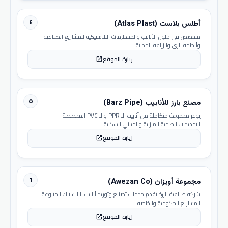
٤
أطلس بلاست (Atlas Plast)
متخصص في حلول الأنابيب والمستلزمات البلاستيكية للمشاريع الصناعية
وأنظمة الري والزراعة الحديثة.
زيارة الموقع
open_in_new
٥
مصنع بارز للأنابيب (Barz Pipe)
يوفر مجموعة متكاملة من أنابيب الـ PPR والـ PVC المخصصة
للتمديدات الصحية المنزلية والمباني السكنية.
زيارة الموقع
open_in_new
٦
مجموعة أويزان (Awezan Co)
شركة صناعية بارزة تقدم خدمات تصنيع وتوريد أنابيب البلاستيك المتنوعة
للمشاريع الحكومية والخاصة.
زيارة الموقع
open_in_new