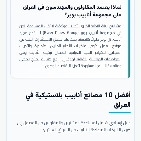
لماذا يعتمد المقاولون والمهندسون في العراق
على مجموعة أنابيب بوير؟
مشاريع البنية التحتية الكبرى تتطلب موثوقية لا تقبل المساومة. نحن
في
مجموعة أنابيب بوير (Bwer Pipes Group)
لا نقدم مجرد
أنابيب، بل نوفر حلولاً هندسية متكاملة تشمل الاستشارات الفنية في
موقع العمل، وتوفير ماكينات اللحام الحراري المتطورة، والتدريب
المجاني للكوادر الفنية العراقية لضمان تركيب الأنابيب وفق
المواصفات الهندسية الدقيقة. نهدف إلى رفع كفاءة المنتج المحلي
ومنافسة السلع المستوردة لتعزيز الاقتصاد الوطني.
أفضل 10 مصانع أنابيب بلاستيكية في
العراق
دليل إرشادي شامل لمساعدة المشترين والمقاولين في الوصول إلى
كبرى الشركات المصنعة للأنابيب في السوق العراقي: