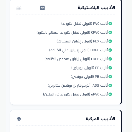
الأنابيب البلاستيكية
water_pump
أنابيب PVC (البولي فينيل كلوريد)
check_circle
أنابيب CPVC (البولي فينيل كلوريد المعالج بالكلور)
check_circle
أنابيب PEX (البولي إيثيلين المتشابك)
check_circle
أنابيب HDPE (البولي إيثيلين عالي الكثافة)
check_circle
أنابيب LDPE (البولي إيثيلين منخفض الكثافة)
check_circle
أنابيب PP (البولي بروبيلين)
check_circle
أنابيب PB (البولي بيوتيلين)
check_circle
أنابيب ABS (أكريلونيتريل بوتادين ستايرين)
check_circle
أنابيب uPVC (البولي فينيل كلوريد غير الملدن)
check_circle
الأنابيب المركبة
layers