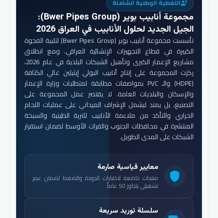
التغطية الوطنية الشاملة
engineering
مجموعة أنابيب بوير (Bwer Pipes Group)
:
الجيل الجديد لحلول الأنابيب في العراق 2026
تأسست مجموعة أنابيب بوير (Bwer Pipes Group) لتلبية الفجوة
الكبيرة في قطاع التجهيزات الإنشائية العراقي. ومع انطلاق
مشاريع الإعمار الكبرى وتأهيل الشبكات البلدية في عام 2026،
ركزت المجموعة على إنتاج أنابيب البولي إيثيلين عالي الكثافة
(HDPE) والـ PVC بمواصفات مطابقة لمتطلبات وزارة الإعمار
والإسكان والبلديات العامة. لا يقتصر عمل المجموعة على
التصنيع، بل يمتد ليشمل الإشراف الميداني على عمليات اللحام
الحراري والتأكد من ملاءمة الأنابيب للتربة الطينية والسبخة
المنتشرة في محافظات الجنوب والفرات الأوسط لضمان استقرار
الشبكات على المدى الطويل.
معايير قياسية صارمة
shield
منتجات خاضعة لاختبارات الجودة والضغط لضمان عمر
تشغيلي يتجاوز 50 عاماً.
سلسلة توريد سريعة