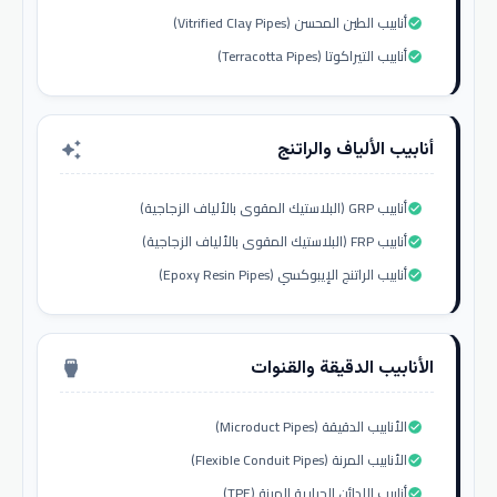
أنابيب الطين المحسن (Vitrified Clay Pipes)
check_circle
أنابيب التيراكوتا (Terracotta Pipes)
check_circle
أنابيب الألياف والراتنج
auto_awesome
أنابيب GRP (البلاستيك المقوى بالألياف الزجاجية)
check_circle
أنابيب FRP (البلاستيك المقوى بالألياف الزجاجية)
check_circle
أنابيب الراتنج الإيبوكسي (Epoxy Resin Pipes)
check_circle
الأنابيب الدقيقة والقنوات
settings_input_hdmi
الأنابيب الدقيقة (Microduct Pipes)
check_circle
الأنابيب المرنة (Flexible Conduit Pipes)
check_circle
أنابيب اللدائن الحرارية المرنة (TPE)
check_circle