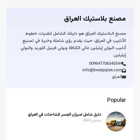
مصنع بلاستيك العراق
مصنع البلاستيك العراق هو دليلك الشامل لتقنيات خطوط
الأنابيب في العراق، حيث يقدم رؤى شاملة وخبرة في تصنيع
أنابيب البولي إيثيلين عالي الكثافة وبولي فينيل كلوريد والبولي
إيثيلين.
009647706545544
info@bwerpipes.com
العراق
Popular
دليل شامل لميزان الجسر للشاحنات في العراق
سنتين AGO