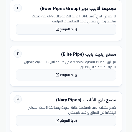
١
مجموعة أنابيب بوير (Bwer Pipes Group)
الرائدة في إنتاج أنابيب HDPE عالية الكثافة والـ uPVC بمواصفات
قياسية وتوزيع يغطي كافة المحافظات العراقية.
زيارة الموقع
open_in_new
٢
مصنع إيليت بايب (Elite Pipe)
من أبرز المصانع المحلية المتخصصة في صناعة أنابيب البلاستيك والحلول
البلدية المتكاملة في العراق.
زيارة الموقع
open_in_new
٣
مصنع ناري للأنابيب (Nary Pipes)
يقدم منتجات أنابيب بلاستيكية عالية الجودة ومطابقة لأحدث المعايير
الإنشائية في العراق وإقليم كردستان.
زيارة الموقع
open_in_new