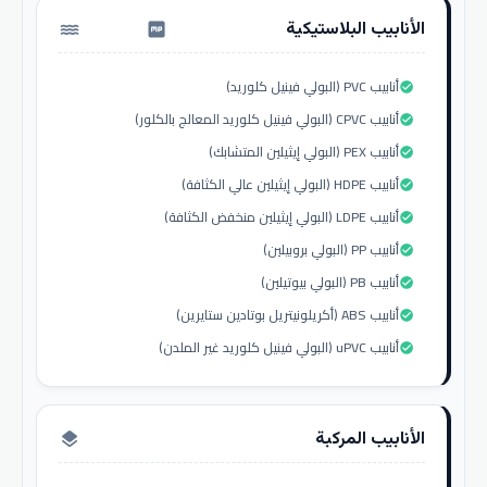
الأنابيب البلاستيكية
water_pump
أنابيب PVC (البولي فينيل كلوريد)
check_circle
أنابيب CPVC (البولي فينيل كلوريد المعالج بالكلور)
check_circle
أنابيب PEX (البولي إيثيلين المتشابك)
check_circle
أنابيب HDPE (البولي إيثيلين عالي الكثافة)
check_circle
أنابيب LDPE (البولي إيثيلين منخفض الكثافة)
check_circle
أنابيب PP (البولي بروبيلين)
check_circle
أنابيب PB (البولي بيوتيلين)
check_circle
أنابيب ABS (أكريلونيتريل بوتادين ستايرين)
check_circle
أنابيب uPVC (البولي فينيل كلوريد غير الملدن)
check_circle
الأنابيب المركبة
layers