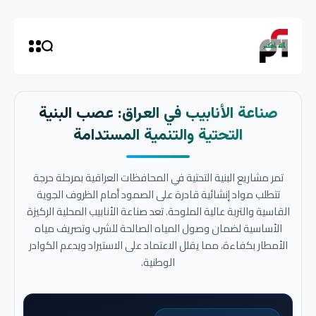
صناعة الأنابيب في العراق: عصب البنية
التحتية والتنمية المستدامة
تمر مشاريع البنية التحتية في المحافظات العراقية بمرحلة حرجة
تتطلب مواد إنشائية قادرة على الصمود أمام الظروف الجوية
القاسية والتربة عالية الملوحة. تعد صناعة الأنابيب المحلية الركيزة
الأساسية لضمان وصول المياه الصالحة للشرب وتصريف مياه
الأمطار بكفاءة، مما يقلل الاعتماد على الاستيراد ويدعم الكوادر
الوطنية.