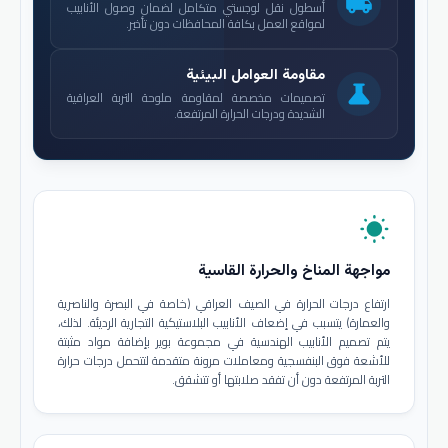
local_shipping
أسطول نقل لوجستي متكامل لضمان وصول الأنابيب
لمواقع العمل بكافة المحافظات دون تأخير.
مقاومة العوامل البيئية
science
تصميمات مخصصة لمقاومة ملوحة التربة العراقية
الشديدة ودرجات الحرارة المرتفعة.
wb_sunny
مواجهة المناخ والحرارة القاسية
ارتفاع درجات الحرارة في الصيف العراقي (خاصة في البصرة والناصرية
والعمارة) يتسبب في إضعاف الأنابيب البلاستيكية التجارية الرديئة. لذلك،
يتم تصميم الأنابيب الهندسية في مجموعة بوير بإضافة مواد مثبتة
للأشعة فوق البنفسجية ومعاملات مرونة متقدمة لتتحمل درجات حرارة
التربة المرتفعة دون أن تفقد صلابتها أو تتشقق.