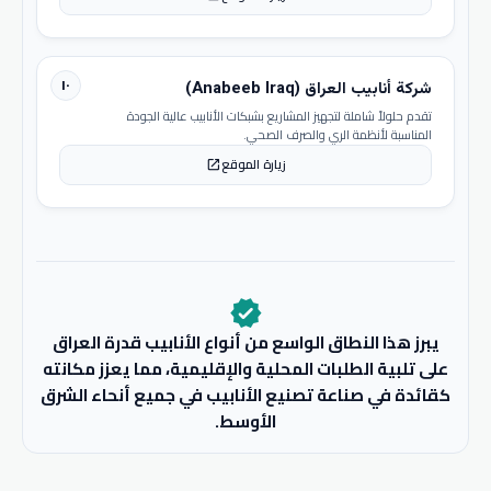
١٠
شركة أنابيب العراق (Anabeeb Iraq)
تقدم حلولاً شاملة لتجهيز المشاريع بشبكات الأنابيب عالية الجودة
المناسبة لأنظمة الري والصرف الصحي.
زيارة الموقع
open_in_new
verified
يبرز هذا النطاق الواسع من أنواع الأنابيب قدرة العراق
على تلبية الطلبات المحلية والإقليمية، مما يعزز مكانته
كقائدة في صناعة تصنيع الأنابيب في جميع أنحاء الشرق
الأوسط.