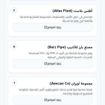
٤
أطلس بلاست (Atlas Plast)
متخصص في حلول الأنابيب والمستلزمات البلاستيكية للمشاريع الصناعية
وأنظمة الري والزراعة الحديثة.
زيارة الموقع
open_in_new
٥
مصنع بارز للأنابيب (Barz Pipe)
يوفر مجموعة متكاملة من أنابيب الـ PPR والـ PVC المخصصة
للتمديدات الصحية المنزلية والمباني السكنية.
زيارة الموقع
open_in_new
٦
مجموعة أويزان (Awezan Co)
شركة صناعية بارزة تقدم خدمات تصنيع وتوريد أنابيب البلاستيك المتنوعة
للمشاريع الحكومية والخاصة.
زيارة الموقع
open_in_new