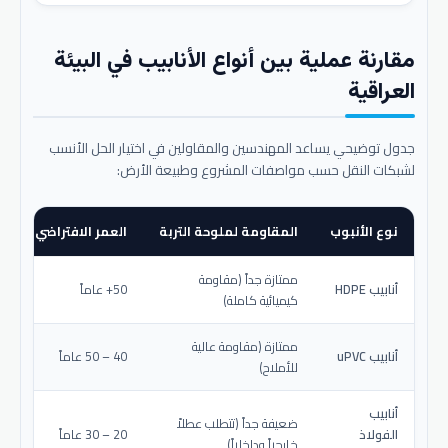
مقارنة عملية بين أنواع الأنابيب في البيئة
العراقية
جدول توضيحي يساعد المهندسين والمقاولين في اختيار الحل الأنسب
لشبكات النقل حسب مواصفات المشروع وطبيعة الأرض:
نوع الأنبوب
المقاومة لملوحة التربة
العمر الافتراضي المتو
ممتازة جداً (مقاومة
أنابيب HDPE
50+ عاماً
كيميائية كاملة)
ممتازة (مقاومة عالية
أنابيب uPVC
40 – 50 عاماً
للأملاح)
أنابيب
ضعيفة جداً (تتطلب عطلاً
الفولاذ
20 – 30 عاماً
خارجياً وداخلياً)