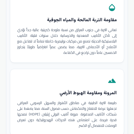
opacity
مقاومة التربة المالحة والمياه الجوفية
تعاني التربة في جنوب العراق من نسبة ملوحة كبريتية عالية جداً تؤدي
إلى تآكل الأنابيب المعدنية والخرسانية خلال سنوات قليلة. الأنابيب
البلاستيكية الحديثة تصنع من مركبات بوليمرية خاملة تماماً لا تتفاعل مع
الأملاح أو الأحماض التربية، مما يضمن عمراً افتراضياً طويلاً يتجاوز
الخمسين عاماً دون تراجع في الكفاءة.
terrain
المرونة ومقاومة الهبوط الأرضي
طبيعة التربة الطينية في مناطق الأهوار والسهل الرسوبي العراقي
تجعلها عرضة للانتفاخ والانكماش حسب فصول السنة، مما يضغط على
شبكات الأنابيب المدفونة. مرونة أنابيب البولي إيثيلين (HDPE) تمنحها
قدرة فريدة على امتصاص هذه الحركات الهيدروليكية دون تعرض
الوصلات للانفصال أو الكسر.