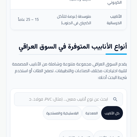
الكربوني
الأنابيب
متوسطة (عرضة للتآكل
15 – 25 عاماً
الخرسانية
الكبريتي في الجنوب)
أنواع الأنابيب المتوفرة في السوق العراقي
يقدم السوق العراقي مجموعة متنوعة وشاملة من الأنابيب المصممة
لتلبية احتياجات مختلف الصناعات والتطبيقات. تصفح الفئات أو استخدم
شريط البحث أدناه:
search
كل الأنابيب
المعدنية
البلاستيكية والمستديرة