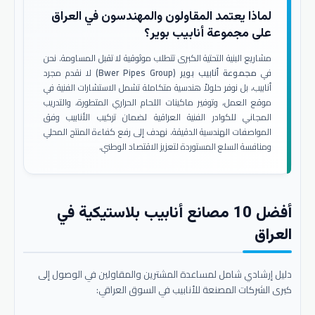
لماذا يعتمد المقاولون والمهندسون في العراق
على مجموعة أنابيب بوير؟
مشاريع البنية التحتية الكبرى تتطلب موثوقية لا تقبل المساومة. نحن
في
مجموعة أنابيب بوير (Bwer Pipes Group)
لا نقدم مجرد
أنابيب، بل نوفر حلولاً هندسية متكاملة تشمل الاستشارات الفنية في
موقع العمل، وتوفير ماكينات اللحام الحراري المتطورة، والتدريب
المجاني للكوادر الفنية العراقية لضمان تركيب الأنابيب وفق
المواصفات الهندسية الدقيقة. نهدف إلى رفع كفاءة المنتج المحلي
ومنافسة السلع المستوردة لتعزيز الاقتصاد الوطني.
أفضل 10 مصانع أنابيب بلاستيكية في
العراق
دليل إرشادي شامل لمساعدة المشترين والمقاولين في الوصول إلى
كبرى الشركات المصنعة للأنابيب في السوق العراقي: