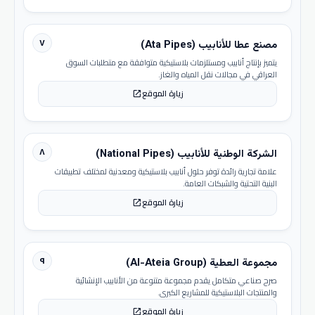
٧
مصنع عطا للأنابيب (Ata Pipes)
يتميز بإنتاج أنابيب ومستلزمات بلاستيكية متوافقة مع متطلبات السوق
العراقي في مجالات نقل المياه والغاز.
زيارة الموقع
open_in_new
٨
الشركة الوطنية للأنابيب (National Pipes)
علامة تجارية رائدة توفر حلول أنابيب بلاستيكية ومعدنية لمختلف تطبيقات
البنية التحتية والشبكات العامة.
زيارة الموقع
open_in_new
٩
مجموعة العطية (Al-Ateia Group)
صرح صناعي متكامل يقدم مجموعة متنوعة من الأنابيب الإنشائية
والمنتجات البلاستيكية للمشاريع الكبرى.
زيارة الموقع
open_in_new