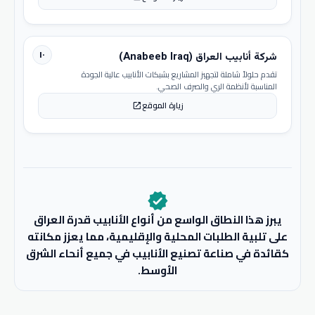
١٠
شركة أنابيب العراق (Anabeeb Iraq)
تقدم حلولاً شاملة لتجهيز المشاريع بشبكات الأنابيب عالية الجودة
المناسبة لأنظمة الري والصرف الصحي.
زيارة الموقع
open_in_new
verified
يبرز هذا النطاق الواسع من أنواع الأنابيب قدرة العراق
على تلبية الطلبات المحلية والإقليمية، مما يعزز مكانته
كقائدة في صناعة تصنيع الأنابيب في جميع أنحاء الشرق
الأوسط.