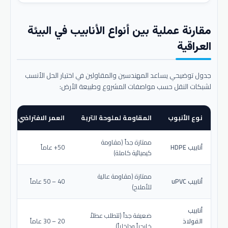
مقارنة عملية بين أنواع الأنابيب في البيئة
العراقية
جدول توضيحي يساعد المهندسين والمقاولين في اختيار الحل الأنسب
لشبكات النقل حسب مواصفات المشروع وطبيعة الأرض:
نوع الأنبوب
المقاومة لملوحة التربة
العمر الافتراضي المتو
ممتازة جداً (مقاومة
أنابيب HDPE
50+ عاماً
كيميائية كاملة)
ممتازة (مقاومة عالية
أنابيب uPVC
40 – 50 عاماً
للأملاح)
أنابيب
ضعيفة جداً (تتطلب عطلاً
الفولاذ
20 – 30 عاماً
خارجياً وداخلياً)