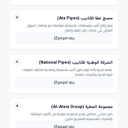
٧
مصنع عطا للأنابيب (Ata Pipes)
يتميز بإنتاج أنابيب ومستلزمات بلاستيكية متوافقة مع متطلبات السوق
العراقي في مجالات نقل المياه والغاز.
زيارة الموقع
open_in_new
٨
الشركة الوطنية للأنابيب (National Pipes)
علامة تجارية رائدة توفر حلول أنابيب بلاستيكية ومعدنية لمختلف تطبيقات
البنية التحتية والشبكات العامة.
زيارة الموقع
open_in_new
٩
مجموعة العطية (Al-Ateia Group)
صرح صناعي متكامل يقدم مجموعة متنوعة من الأنابيب الإنشائية
والمنتجات البلاستيكية للمشاريع الكبرى.
زيارة الموقع
open_in_new