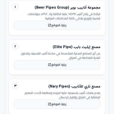
١
مجموعة أنابيب بوير (Bwer Pipes Group)
الرائدة في إنتاج أنابيب HDPE عالية الكثافة والـ uPVC بمواصفات
قياسية وتوزيع يغطي كافة المحافظات العراقية.
زيارة الموقع
open_in_new
٢
مصنع إيليت بايب (Elite Pipe)
من أبرز المصانع المحلية المتخصصة في صناعة أنابيب البلاستيك والحلول
البلدية المتكاملة في العراق.
زيارة الموقع
open_in_new
٣
مصنع ناري للأنابيب (Nary Pipes)
يقدم منتجات أنابيب بلاستيكية عالية الجودة ومطابقة لأحدث المعايير
الإنشائية في العراق وإقليم كردستان.
زيارة الموقع
open_in_new