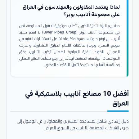
لماذا يعتمد المقاولون والمهندسون في العراق
على مجموعة أنابيب بوير؟
مشاريع البنية التحتية الكبرى تتطلب موثوقية لا تقبل المساومة. نحن
في
مجموعة أنابيب بوير (Bwer Pipes Group)
لا نقدم مجرد
أنابيب، بل نوفر حلولاً هندسية متكاملة تشمل الاستشارات الفنية في
موقع العمل، وتوفير ماكينات اللحام الحراري المتطورة، والتدريب
المجاني للكوادر الفنية العراقية لضمان تركيب الأنابيب وفق
المواصفات الهندسية الدقيقة. نهدف إلى رفع كفاءة المنتج المحلي
ومنافسة السلع المستوردة لتعزيز الاقتصاد الوطني.
أفضل 10 مصانع أنابيب بلاستيكية في
العراق
دليل إرشادي شامل لمساعدة المشترين والمقاولين في الوصول إلى
كبرى الشركات المصنعة للأنابيب في السوق العراقي: