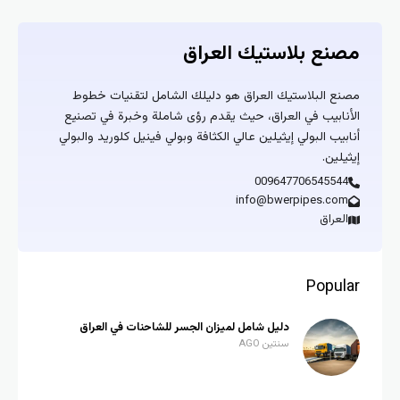
مصنع بلاستيك العراق
مصنع البلاستيك العراق هو دليلك الشامل لتقنيات خطوط
الأنابيب في العراق، حيث يقدم رؤى شاملة وخبرة في تصنيع
أنابيب البولي إيثيلين عالي الكثافة وبولي فينيل كلوريد والبولي
إيثيلين.
009647706545544
info@bwerpipes.com
العراق
Popular
دليل شامل لميزان الجسر للشاحنات في العراق
سنتين AGO