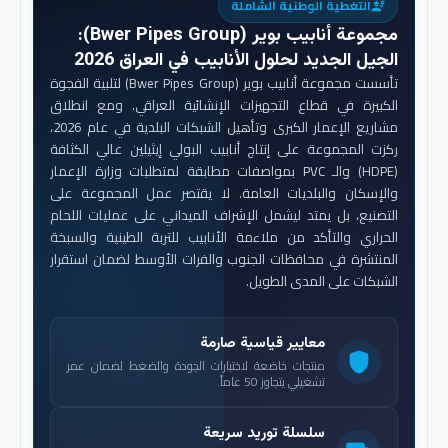
التغطية الوطنية الشاملة
engineering
مجموعة أنابيب بوير (Bwer Pipes Group)
:
الجيل الجديد لحلول الأنابيب في العراق 2026
تأسست مجموعة أنابيب بوير (Bwer Pipes Group) لتلبية الفجوة
الكبيرة في قطاع التجهيزات الإنشائية العراقي. ومع انطلاق
مشاريع الإعمار الكبرى وتأهيل الشبكات البلدية في عام 2026،
ركزت المجموعة على إنتاج أنابيب البولي إيثيلين عالي الكثافة
(HDPE) والـ PVC بمواصفات مطابقة لمتطلبات وزارة الإعمار
والإسكان والبلديات العامة. لا يقتصر عمل المجموعة على
التصنيع، بل يمتد ليشمل الإشراف الميداني على عمليات اللحام
الحراري والتأكد من ملاءمة الأنابيب للتربة الطينية والسبخة
المنتشرة في محافظات الجنوب والفرات الأوسط لضمان استقرار
الشبكات على المدى الطويل.
معايير قياسية صارمة
shield
منتجات خاضعة لاختبارات الجودة والضغط لضمان عمر
تشغيلي يتجاوز 50 عاماً.
سلسلة توريد سريعة