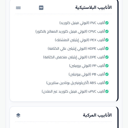
الأنابيب البلاستيكية
water_pump
أنابيب PVC (البولي فينيل كلوريد)
check_circle
أنابيب CPVC (البولي فينيل كلوريد المعالج بالكلور)
check_circle
أنابيب PEX (البولي إيثيلين المتشابك)
check_circle
أنابيب HDPE (البولي إيثيلين عالي الكثافة)
check_circle
أنابيب LDPE (البولي إيثيلين منخفض الكثافة)
check_circle
أنابيب PP (البولي بروبيلين)
check_circle
أنابيب PB (البولي بيوتيلين)
check_circle
أنابيب ABS (أكريلونيتريل بوتادين ستايرين)
check_circle
أنابيب uPVC (البولي فينيل كلوريد غير الملدن)
check_circle
الأنابيب المركبة
layers