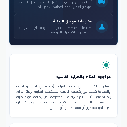
local_shipping
أسطول نقل لوجستي متكامل لضمان وصول الأنابيب
لمواقع العمل بكافة المحافظات دون تأخير.
مقاومة العوامل البيئية
science
تصميمات مخصصة لمقاومة ملوحة التربة العراقية
الشديدة ودرجات الحرارة المرتفعة.
wb_sunny
مواجهة المناخ والحرارة القاسية
ارتفاع درجات الحرارة في الصيف العراقي (خاصة في البصرة والناصرية
والعمارة) يتسبب في إضعاف الأنابيب البلاستيكية التجارية الرديئة. لذلك،
يتم تصميم الأنابيب الهندسية في مجموعة بوير بإضافة مواد مثبتة
للأشعة فوق البنفسجية ومعاملات مرونة متقدمة لتتحمل درجات حرارة
التربة المرتفعة دون أن تفقد صلابتها أو تتشقق.