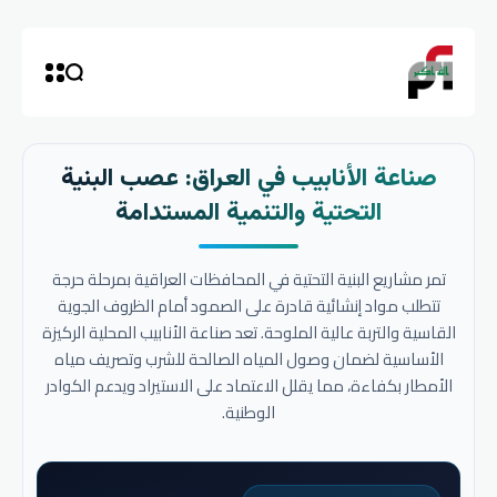
صناعة الأنابيب في العراق: عصب البنية
التحتية والتنمية المستدامة
تمر مشاريع البنية التحتية في المحافظات العراقية بمرحلة حرجة
تتطلب مواد إنشائية قادرة على الصمود أمام الظروف الجوية
القاسية والتربة عالية الملوحة. تعد صناعة الأنابيب المحلية الركيزة
الأساسية لضمان وصول المياه الصالحة للشرب وتصريف مياه
الأمطار بكفاءة، مما يقلل الاعتماد على الاستيراد ويدعم الكوادر
الوطنية.