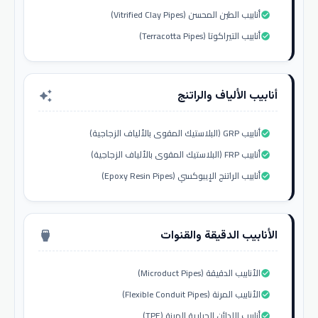
أنابيب الطين المحسن (Vitrified Clay Pipes)
check_circle
أنابيب التيراكوتا (Terracotta Pipes)
check_circle
أنابيب الألياف والراتنج
auto_awesome
أنابيب GRP (البلاستيك المقوى بالألياف الزجاجية)
check_circle
أنابيب FRP (البلاستيك المقوى بالألياف الزجاجية)
check_circle
أنابيب الراتنج الإيبوكسي (Epoxy Resin Pipes)
check_circle
الأنابيب الدقيقة والقنوات
settings_input_hdmi
الأنابيب الدقيقة (Microduct Pipes)
check_circle
الأنابيب المرنة (Flexible Conduit Pipes)
check_circle
أنابيب اللدائن الحرارية المرنة (TPE)
check_circle