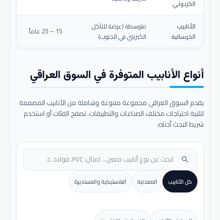
الكربوني
الأنابيب
متوسطة (عرضة للتآكل
15 – 25 عاماً
الخرسانية
الكبريتي في الجنوب)
أنواع الأنابيب المتوفرة في السوق العراقي
يقدم السوق العراقي مجموعة متنوعة وشاملة من الأنابيب المصممة
لتلبية احتياجات مختلف الصناعات والتطبيقات. تصفح الفئات أو استخدم
شريط البحث أدناه:
search
كل الأنابيب
المعدنية
البلاستيكية والمستديرة