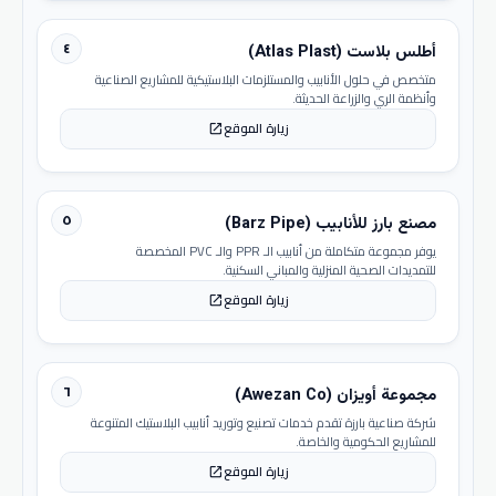
٤
أطلس بلاست (Atlas Plast)
متخصص في حلول الأنابيب والمستلزمات البلاستيكية للمشاريع الصناعية
وأنظمة الري والزراعة الحديثة.
زيارة الموقع
open_in_new
٥
مصنع بارز للأنابيب (Barz Pipe)
يوفر مجموعة متكاملة من أنابيب الـ PPR والـ PVC المخصصة
للتمديدات الصحية المنزلية والمباني السكنية.
زيارة الموقع
open_in_new
٦
مجموعة أويزان (Awezan Co)
شركة صناعية بارزة تقدم خدمات تصنيع وتوريد أنابيب البلاستيك المتنوعة
للمشاريع الحكومية والخاصة.
زيارة الموقع
open_in_new