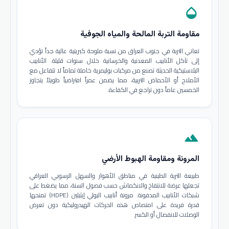
opacity
مقاومة التربة المالحة والمياه الجوفية
تعاني التربة في جنوب العراق من نسبة ملوحة كبريتية عالية جداً تؤدي
إلى تآكل الأنابيب المعدنية والخرسانية خلال سنوات قليلة. الأنابيب
البلاستيكية الحديثة تصنع من مركبات بوليمرية خاملة تماماً لا تتفاعل مع
الأملاح أو الأحماض التربية، مما يضمن عمراً افتراضياً طويلاً يتجاوز
الخمسين عاماً دون تراجع في الكفاءة.
terrain
المرونة ومقاومة الهبوط الأرضي
طبيعة التربة الطينية في مناطق الأهوار والسهل الرسوبي العراقي
تجعلها عرضة للانتفاخ والانكماش حسب فصول السنة، مما يضغط على
شبكات الأنابيب المدفونة. مرونة أنابيب البولي إيثيلين (HDPE) تمنحها
قدرة فريدة على امتصاص هذه الحركات الهيدروليكية دون تعرض
الوصلات للانفصال أو الكسر.