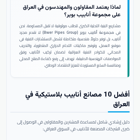
لماذا يعتمد المقاولون والمهندسون في العراق
على مجموعة أنابيب بوير؟
مشاريع البنية التحتية الكبرى تتطلب موثوقية لا تقبل المساومة. نحن
في
مجموعة أنابيب بوير (Bwer Pipes Group)
لا نقدم مجرد
أنابيب، بل نوفر حلولاً هندسية متكاملة تشمل الاستشارات الفنية في
موقع العمل، وتوفير ماكينات اللحام الحراري المتطورة، والتدريب
المجاني للكوادر الفنية العراقية لضمان تركيب الأنابيب وفق
المواصفات الهندسية الدقيقة. نهدف إلى رفع كفاءة المنتج المحلي
ومنافسة السلع المستوردة لتعزيز الاقتصاد الوطني.
أفضل 10 مصانع أنابيب بلاستيكية في
العراق
دليل إرشادي شامل لمساعدة المشترين والمقاولين في الوصول إلى
كبرى الشركات المصنعة للأنابيب في السوق العراقي: