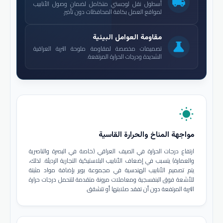
local_shipping
أسطول نقل لوجستي متكامل لضمان وصول الأنابيب
لمواقع العمل بكافة المحافظات دون تأخير.
مقاومة العوامل البيئية
science
تصميمات مخصصة لمقاومة ملوحة التربة العراقية
الشديدة ودرجات الحرارة المرتفعة.
wb_sunny
مواجهة المناخ والحرارة القاسية
ارتفاع درجات الحرارة في الصيف العراقي (خاصة في البصرة والناصرية
والعمارة) يتسبب في إضعاف الأنابيب البلاستيكية التجارية الرديئة. لذلك،
يتم تصميم الأنابيب الهندسية في مجموعة بوير بإضافة مواد مثبتة
للأشعة فوق البنفسجية ومعاملات مرونة متقدمة لتتحمل درجات حرارة
التربة المرتفعة دون أن تفقد صلابتها أو تتشقق.