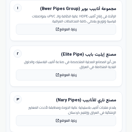
١
مجموعة أنابيب بوير (Bwer Pipes Group)
الرائدة في إنتاج أنابيب HDPE عالية الكثافة والـ uPVC بمواصفات
قياسية وتوزيع يغطي كافة المحافظات العراقية.
زيارة الموقع
open_in_new
٢
مصنع إيليت بايب (Elite Pipe)
من أبرز المصانع المحلية المتخصصة في صناعة أنابيب البلاستيك والحلول
البلدية المتكاملة في العراق.
زيارة الموقع
open_in_new
٣
مصنع ناري للأنابيب (Nary Pipes)
يقدم منتجات أنابيب بلاستيكية عالية الجودة ومطابقة لأحدث المعايير
الإنشائية في العراق وإقليم كردستان.
زيارة الموقع
open_in_new