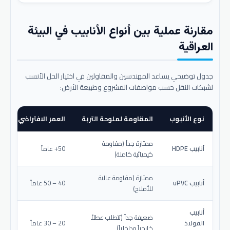
مقارنة عملية بين أنواع الأنابيب في البيئة
العراقية
جدول توضيحي يساعد المهندسين والمقاولين في اختيار الحل الأنسب
لشبكات النقل حسب مواصفات المشروع وطبيعة الأرض:
نوع الأنبوب
المقاومة لملوحة التربة
العمر الافتراضي المتو
ممتازة جداً (مقاومة
أنابيب HDPE
50+ عاماً
كيميائية كاملة)
ممتازة (مقاومة عالية
أنابيب uPVC
40 – 50 عاماً
للأملاح)
أنابيب
ضعيفة جداً (تتطلب عطلاً
الفولاذ
20 – 30 عاماً
خارجياً وداخلياً)