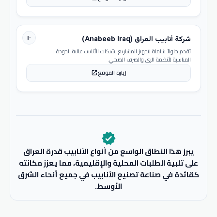
١٠
شركة أنابيب العراق (Anabeeb Iraq)
تقدم حلولاً شاملة لتجهيز المشاريع بشبكات الأنابيب عالية الجودة
المناسبة لأنظمة الري والصرف الصحي.
زيارة الموقع
open_in_new
verified
يبرز هذا النطاق الواسع من أنواع الأنابيب قدرة العراق
على تلبية الطلبات المحلية والإقليمية، مما يعزز مكانته
كقائدة في صناعة تصنيع الأنابيب في جميع أنحاء الشرق
الأوسط.