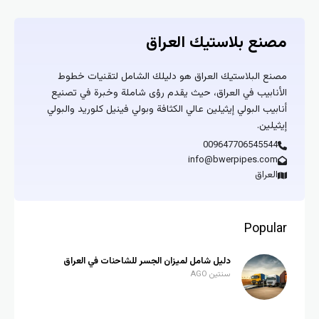
مصنع بلاستيك العراق
مصنع البلاستيك العراق هو دليلك الشامل لتقنيات خطوط
الأنابيب في العراق، حيث يقدم رؤى شاملة وخبرة في تصنيع
أنابيب البولي إيثيلين عالي الكثافة وبولي فينيل كلوريد والبولي
إيثيلين.
009647706545544
info@bwerpipes.com
العراق
Popular
دليل شامل لميزان الجسر للشاحنات في العراق
سنتين AGO