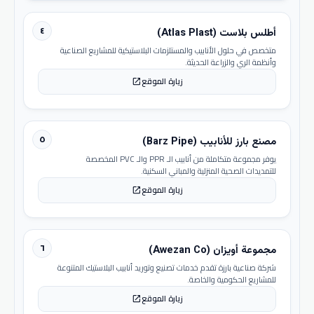
٤
أطلس بلاست (Atlas Plast)
متخصص في حلول الأنابيب والمستلزمات البلاستيكية للمشاريع الصناعية
وأنظمة الري والزراعة الحديثة.
زيارة الموقع
open_in_new
٥
مصنع بارز للأنابيب (Barz Pipe)
يوفر مجموعة متكاملة من أنابيب الـ PPR والـ PVC المخصصة
للتمديدات الصحية المنزلية والمباني السكنية.
زيارة الموقع
open_in_new
٦
مجموعة أويزان (Awezan Co)
شركة صناعية بارزة تقدم خدمات تصنيع وتوريد أنابيب البلاستيك المتنوعة
للمشاريع الحكومية والخاصة.
زيارة الموقع
open_in_new