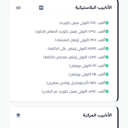
الأنابيب البلاستيكية
water_pump
أنابيب PVC (البولي فينيل كلوريد)
check_circle
أنابيب CPVC (البولي فينيل كلوريد المعالج بالكلور)
check_circle
أنابيب PEX (البولي إيثيلين المتشابك)
check_circle
أنابيب HDPE (البولي إيثيلين عالي الكثافة)
check_circle
أنابيب LDPE (البولي إيثيلين منخفض الكثافة)
check_circle
أنابيب PP (البولي بروبيلين)
check_circle
أنابيب PB (البولي بيوتيلين)
check_circle
أنابيب ABS (أكريلونيتريل بوتادين ستايرين)
check_circle
أنابيب uPVC (البولي فينيل كلوريد غير الملدن)
check_circle
الأنابيب المركبة
layers