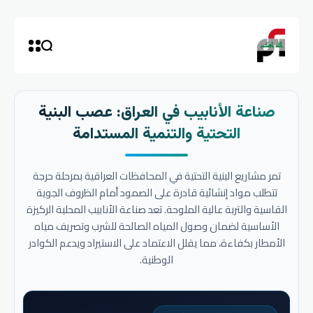
صناعة الأنابيب في العراق: عصب البنية
التحتية والتنمية المستدامة
تمر مشاريع البنية التحتية في المحافظات العراقية بمرحلة حرجة
تتطلب مواد إنشائية قادرة على الصمود أمام الظروف الجوية
القاسية والتربة عالية الملوحة. تعد صناعة الأنابيب المحلية الركيزة
الأساسية لضمان وصول المياه الصالحة للشرب وتصريف مياه
الأمطار بكفاءة، مما يقلل الاعتماد على الاستيراد ويدعم الكوادر
الوطنية.