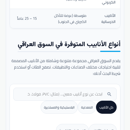
الكربوني
الأنابيب
متوسطة (عرضة للتآكل
15 – 25 عاماً
الخرسانية
الكبريتي في الجنوب)
أنواع الأنابيب المتوفرة في السوق العراقي
يقدم السوق العراقي مجموعة متنوعة وشاملة من الأنابيب المصممة
لتلبية احتياجات مختلف الصناعات والتطبيقات. تصفح الفئات أو استخدم
شريط البحث أدناه:
search
كل الأنابيب
المعدنية
البلاستيكية والمستديرة