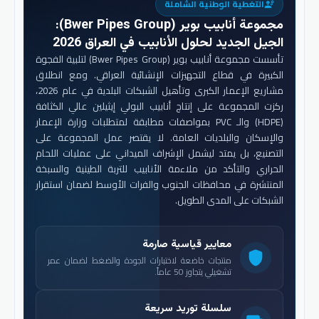
التغطية الوطنية الشاملة
engineering
مجموعة أنابيب بوير (Bwer Pipes Group)
:
الجيل الجديد لحلول الأنابيب في العراق 2026
تأسست مجموعة أنابيب بوير (Bwer Pipes Group) لتلبية الفجوة
الكبيرة في قطاع التجهيزات الإنشائية العراقي. ومع انطلاق
مشاريع الإعمار الكبرى وتأهيل الشبكات البلدية في عام 2026،
ركزت المجموعة على إنتاج أنابيب البولي إيثيلين عالي الكثافة
(HDPE) والـ PVC بمواصفات مطابقة لمتطلبات وزارة الإعمار
والإسكان والبلديات العامة. لا يقتصر عمل المجموعة على
التصنيع، بل يمتد ليشمل الإشراف الميداني على عمليات اللحام
الحراري والتأكد من ملاءمة الأنابيب للتربة الطينية والسبخة
المنتشرة في محافظات الجنوب والفرات الأوسط لضمان استقرار
الشبكات على المدى الطويل.
معايير قياسية صارمة
shield
منتجات خاضعة لاختبارات الجودة والضغط لضمان عمر
تشغيلي يتجاوز 50 عاماً.
سلسلة توريد سريعة