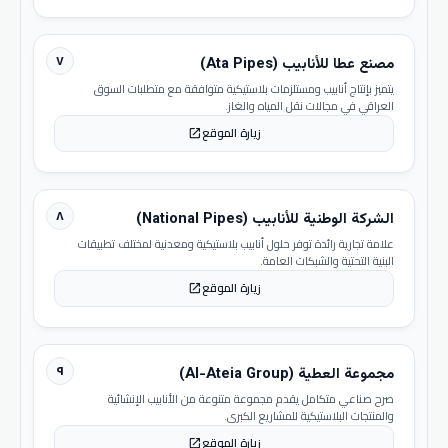
٧
مصنع عطا للأنابيب (Ata Pipes)
يتميز بإنتاج أنابيب ومستلزمات بلاستيكية متوافقة مع متطلبات السوق
العراقي في مجالات نقل المياه والغاز.
زيارة الموقع
open_in_new
٨
الشركة الوطنية للأنابيب (National Pipes)
علامة تجارية رائدة توفر حلول أنابيب بلاستيكية ومعدنية لمختلف تطبيقات
البنية التحتية والشبكات العامة.
زيارة الموقع
open_in_new
٩
مجموعة العطية (Al-Ateia Group)
صرح صناعي متكامل يقدم مجموعة متنوعة من الأنابيب الإنشائية
والمنتجات البلاستيكية للمشاريع الكبرى.
زيارة الموقع
open_in_new