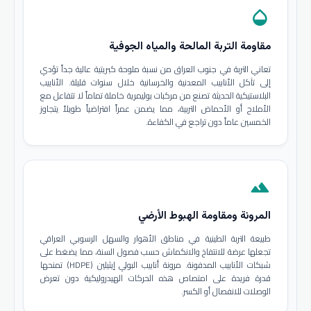
opacity
مقاومة التربة المالحة والمياه الجوفية
تعاني التربة في جنوب العراق من نسبة ملوحة كبريتية عالية جداً تؤدي
إلى تآكل الأنابيب المعدنية والخرسانية خلال سنوات قليلة. الأنابيب
البلاستيكية الحديثة تصنع من مركبات بوليمرية خاملة تماماً لا تتفاعل مع
الأملاح أو الأحماض التربية، مما يضمن عمراً افتراضياً طويلاً يتجاوز
الخمسين عاماً دون تراجع في الكفاءة.
terrain
المرونة ومقاومة الهبوط الأرضي
طبيعة التربة الطينية في مناطق الأهوار والسهل الرسوبي العراقي
تجعلها عرضة للانتفاخ والانكماش حسب فصول السنة، مما يضغط على
شبكات الأنابيب المدفونة. مرونة أنابيب البولي إيثيلين (HDPE) تمنحها
قدرة فريدة على امتصاص هذه الحركات الهيدروليكية دون تعرض
الوصلات للانفصال أو الكسر.