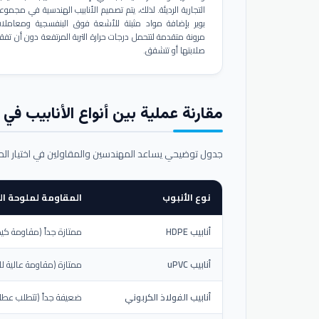
التجارية الرديئة. لذلك، يتم تصميم الأنابيب الهندسية في مجموع
بوير بإضافة مواد مثبتة للأشعة فوق البنفسجية ومعاملا
مرونة متقدمة لتتحمل درجات حرارة التربة المرتفعة دون أن تفق
صلابتها أو تتشقق.
مقارنة عملية بين أنواع الأنابيب في ال
جدول توضيحي يساعد المهندسين والمقاولين في اختيار ال
نوع الأنبوب
المقاومة لملوحة الت
أنابيب HDPE
ممتازة جداً (مقاومة كيم
أنابيب uPVC
ممتازة (مقاومة عالية لل
أنابيب الفولاذ الكربوني
ضعيفة جداً (تتطلب عطلاً خ