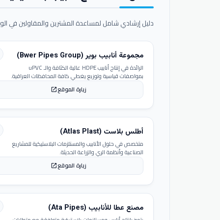
دليل إرشادي شامل لمساعدة المشترين والمقاولين في الوص
مجموعة أنابيب بوير (Bwer Pipes Group)
الرائدة في إنتاج أنابيب HDPE عالية الكثافة والـ uPVC
بمواصفات قياسية وتوزيع يغطي كافة المحافظات العراقية.
زيارة الموقع
open_in_new
أطلس بلاست (Atlas Plast)
متخصص في حلول الأنابيب والمستلزمات البلاستيكية للمشاريع
الصناعية وأنظمة الري والزراعة الحديثة.
زيارة الموقع
open_in_new
مصنع عطا للأنابيب (Ata Pipes)