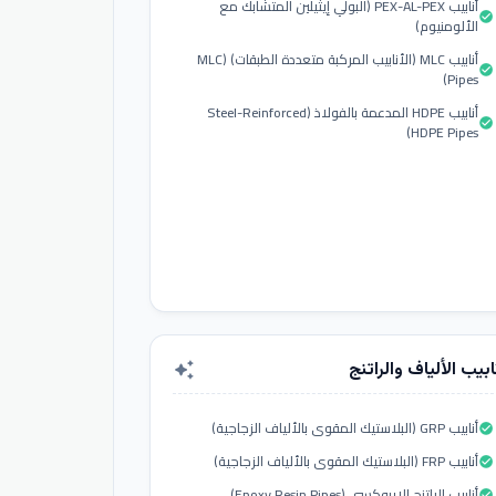
أنابيب PEX-AL-PEX (البولي إيثيلين المتشابك مع
check_circle
الألومنيوم)
أنابيب MLC (الأنابيب المركبة متعددة الطبقات) (MLC
check_circle
Pipes)
أنابيب HDPE المدعمة بالفولاذ (Steel-Reinforced
check_circle
HDPE Pipes)
ابيب الألياف والراتنج
auto_awesome
أنابيب GRP (البلاستيك المقوى بالألياف الزجاجية)
check_circle
أنابيب FRP (البلاستيك المقوى بالألياف الزجاجية)
check_circle
أنابيب الراتنج الإيبوكسي (Epoxy Resin Pipes)
check_circle