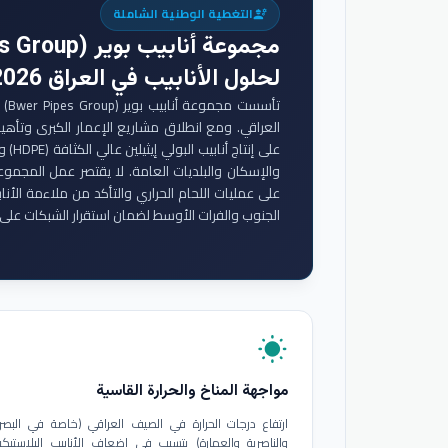
التغطية الوطنية الشاملة
engineering
مجموعة أنابيب بوير (Bwer Pipes Group)
لحلول الأنابيب في العراق 2026
تأس
والإسكان والبلديات العامة. لا يقتصر عمل المجموع
على عمليات اللحام الحراري والتأكد من ملاءمة الأنا
الجنوب والفرات الأوسط لضمان استقرار الشبكات على 
wb_sunny
مواجهة المناخ والحرارة القاسية
ارتفاع درجات الحرارة في الصيف العراقي (خاصة في البصر
والناصرية والعمارة) يتسبب في إضعاف الأنابيب البلاستيكي