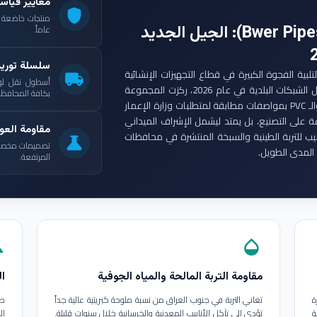
معايير قياس
shield
: الجيل الجديد
عاماً.
سلسلة توري
ست مجموعة أنابيب بوير (Bwer Pipes Group) لتلبية الفجوة الكبيرة في قطاع التجهيزات الإنشائية
local_shipping
أسطول نقل لو
العراقي. ومع انطلاق مشاريع الإعمار الكبرى وتأهيل الشبكات البلدية في عام 2026، ركزت المجموعة
بكافة المحافظات
على إنتاج أنابيب البولي إيثيلين عالي الكثافة (HDPE) والـ PVC بمواصفات مطابقة لمتطلبات وزارة الإعمار
ة على التصنيع، بل يمتد ليشمل الإشراف الميداني
مقاومة العوا
بيب للتربة الطينية والسبخة المنتشرة في محافظات
science
تصميمات مخصصة ل
المدى الطويل.
المرتفعة.
in
opacity
مقاومة التربة المالحة والمياه الجوفية
ال
ة
تعاني التربة في جنوب العراق من نسبة ملوحة كبريتية عالية جداً
طب
ة
تؤدي إلى تآكل الأنابيب المعدنية والخرسانية خلال سنوات قليلة.
ال