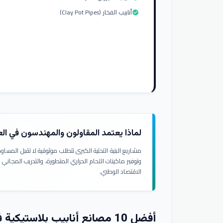
أنابيب الفخار (Clay Pot Pipes)
check_circle
لماذا يعتمد المقاولون والمهندسون في ال
مشاريع البنية التحتية الكبرى تتطلب موثوقية لا تقبل المسا
وتوفير ماكينات اللحام الحراري المتطورة، والتدريب المجاني
الاقتصاد الوطني.
أفضل 10 مصانع أنابيب بلاستيكية في العراق