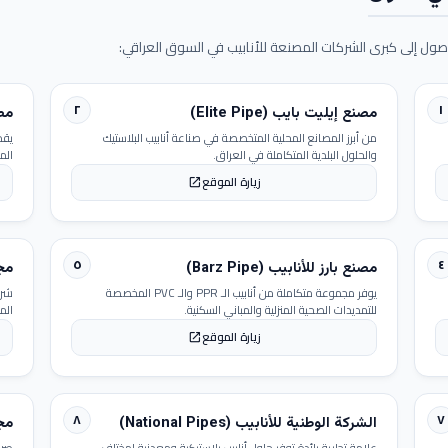
ول إلى كبرى الشركات المصنعة للأنابيب في السوق العراقي:
٢
١
مصنع إيليت بايب (Elite Pipe)
مصنع
من أبرز المصانع المحلية المتخصصة في صناعة أنابيب البلاستيك
يقد
والحلول البلدية المتكاملة في العراق.
الم
زيارة الموقع
open_in_new
٥
٤
مصنع بارز للأنابيب (Barz Pipe)
مجمو
يوفر مجموعة متكاملة من أنابيب الـ PPR والـ PVC المخصصة
شرك
للتمديدات الصحية المنزلية والمباني السكنية.
الم
زيارة الموقع
open_in_new
٨
٧
الشركة الوطنية للأنابيب (National Pipes)
مجمو