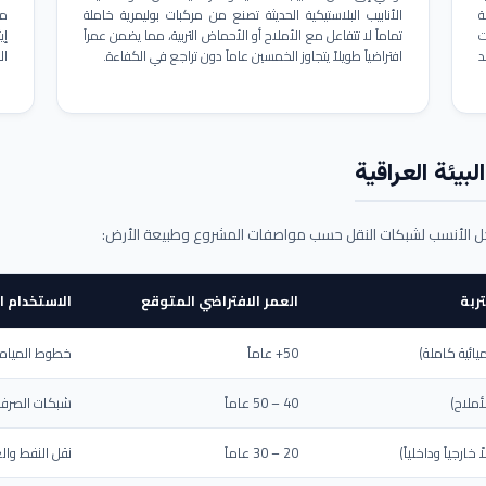
ة
الأنابيب البلاستيكية الحديثة تصنع من مركبات بوليمرية خاملة
مم
ت
تماماً لا تتفاعل مع الأملاح أو الأحماض التربية، مما يضمن عمراً
د
افتراضياً طويلاً يتجاوز الخمسين عاماً دون تراجع في الكفاءة.
ال
بيئة العراقية
حل الأنسب لشبكات النقل حسب مواصفات المشروع وطبيعة الأرض:
ربة
العمر الافتراضي المتوقع
الاستخدام ا
يائية كاملة)
50+ عاماً
خطوط المياه ا
أملاح)
40 – 50 عاماً
شبكات الصرف 
ارجياً وداخلياً)
20 – 30 عاماً
نقل النفط والغ