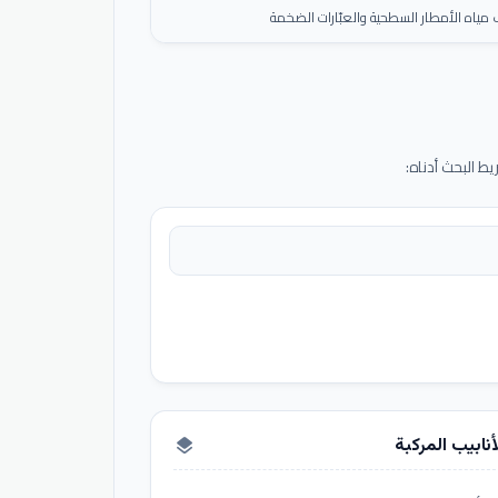
ياه الأمطار السطحية والعبّارات الضخمة
 البحث أدناه:
أنابيب المركبة
layers