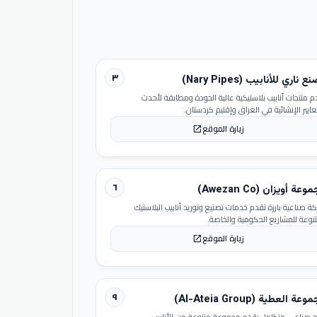
٣
 ناري للأنابيب (Nary Pipes)
م منتجات أنابيب بلاستيكية عالية الجودة ومطابقة لأحدث
عايير الإنشائية في العراق وإقليم كردستان.
زيارة الموقع
open_in_new
٦
عة أويزان (Awezan Co)
ة صناعية بارزة تقدم خدمات تصنيع وتوريد أنابيب البلاستيك
تنوعة للمشاريع الحكومية والخاصة.
زيارة الموقع
open_in_new
٩
عة العطية (Al-Ateia Group)