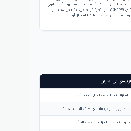
ا يضغط على شبكات الأنابيب المدفونة. مرونة أنابيب البولي
إيثيلين (HDPE) تمنحها قدرة فريدة على امتصاص هذه الحركات
هيدروليكية دون تعرض الوصلات للانفصال أو الكسر.
لرئيسي في العراق
لاستراتيجية والضغط العالي تحت الأرض
الصحي والبلدية ومشاريع تصريف المياه العامة
از والمياه عالية الحرارة والضغط الفائق