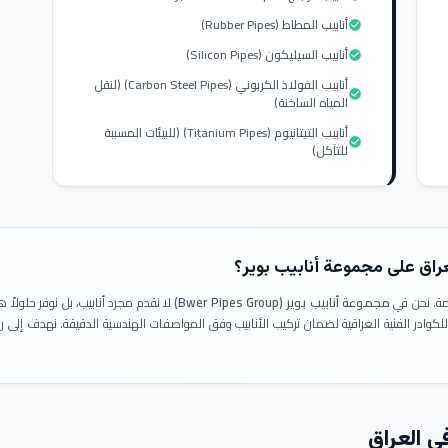
أنابيب المطاط (Rubber Pipes)
check_circle
أنابيب السيليكون (Silicon Pipes)
check_circle
أنابيب الفولاذ الكربوني (Carbon Steel Pipes) (لنقل
check_circle
المياه الساخنة)
أنابيب التيتانيوم (Titanium Pipes) (للبيئات المسببة
check_circle
للتآكل)
عراق على مجموعة أنابيب بوير؟
ومة. نحن في
مجموعة أنابيب بوير (Bwer Pipes Group)
لا نقدم مجرد أنابيب، بل نوفر حلولا
 للكوادر الفنية العراقية لضمان تركيب الأنابيب وفق المواصفات الهندسية الدقيقة. نهدف إلى