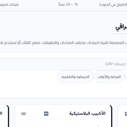
كبريتي في الجنوب)
15 – 25 عاماً
شبكات تصريف م
راقي
لمصممة لتلبية احتياجات مختلف الصناعات والتطبيقات. تصفح الفئات أو استخدم شريط
المركبة والألياف
الخرسانية والتقليدية
الأنابيب البلاستيكية
ال
water_pump
precision_ma