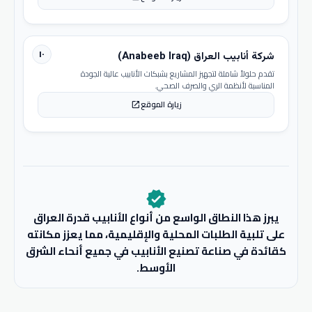
١٠
شركة أنابيب العراق (Anabeeb Iraq)
تقدم حلولاً شاملة لتجهيز المشاريع بشبكات الأنابيب عالية الجودة
المناسبة لأنظمة الري والصرف الصحي.
زيارة الموقع
open_in_new
verified
يبرز هذا النطاق الواسع من أنواع الأنابيب قدرة العراق
على تلبية الطلبات المحلية والإقليمية، مما يعزز مكانته
كقائدة في صناعة تصنيع الأنابيب في جميع أنحاء الشرق
الأوسط.