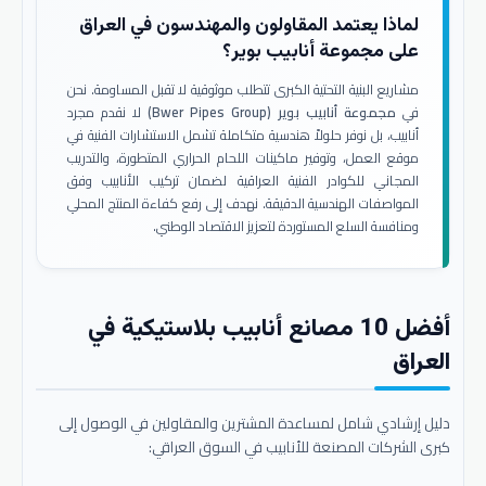
لماذا يعتمد المقاولون والمهندسون في العراق
على مجموعة أنابيب بوير؟
مشاريع البنية التحتية الكبرى تتطلب موثوقية لا تقبل المساومة. نحن
في
مجموعة أنابيب بوير (Bwer Pipes Group)
لا نقدم مجرد
أنابيب، بل نوفر حلولاً هندسية متكاملة تشمل الاستشارات الفنية في
موقع العمل، وتوفير ماكينات اللحام الحراري المتطورة، والتدريب
المجاني للكوادر الفنية العراقية لضمان تركيب الأنابيب وفق
المواصفات الهندسية الدقيقة. نهدف إلى رفع كفاءة المنتج المحلي
ومنافسة السلع المستوردة لتعزيز الاقتصاد الوطني.
أفضل 10 مصانع أنابيب بلاستيكية في
العراق
دليل إرشادي شامل لمساعدة المشترين والمقاولين في الوصول إلى
كبرى الشركات المصنعة للأنابيب في السوق العراقي: