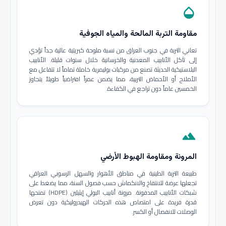
opacity
مقاومة التربة المالحة والمياه الجوفية
تعاني التربة في جنوب العراق من نسبة ملوحة كبريتية عالية جداً تؤدي
إلى تآكل الأنابيب المعدنية والخرسانية خلال سنوات قليلة. الأنابيب
البلاستيكية الحديثة تصنع من مركبات بوليمرية خاملة تماماً لا تتفاعل مع
الأملاح أو الأحماض التربية، مما يضمن عمراً افتراضياً طويلاً يتجاوز
الخمسين عاماً دون تراجع في الكفاءة.
terrain
المرونة ومقاومة الهبوط الأرضي
طبيعة التربة الطينية في مناطق الأهوار والسهل الرسوبي العراقي
تجعلها عرضة للانتفاخ والانكماش حسب فصول السنة، مما يضغط على
شبكات الأنابيب المدفونة. مرونة أنابيب البولي إيثيلين (HDPE) تمنحها
قدرة فريدة على امتصاص هذه الحركات الهيدروليكية دون تعرض
الوصلات للانفصال أو الكسر.