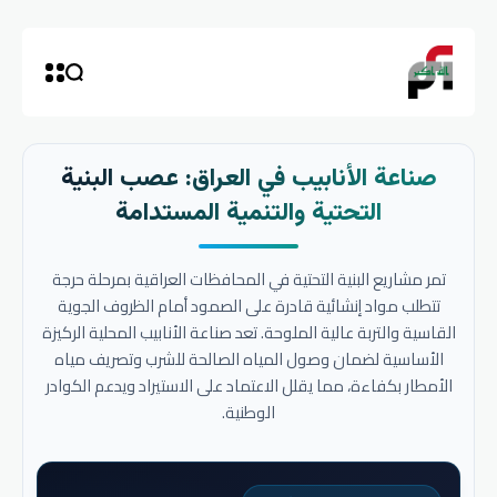
صناعة الأنابيب في العراق: عصب البنية
التحتية والتنمية المستدامة
تمر مشاريع البنية التحتية في المحافظات العراقية بمرحلة حرجة
تتطلب مواد إنشائية قادرة على الصمود أمام الظروف الجوية
القاسية والتربة عالية الملوحة. تعد صناعة الأنابيب المحلية الركيزة
الأساسية لضمان وصول المياه الصالحة للشرب وتصريف مياه
الأمطار بكفاءة، مما يقلل الاعتماد على الاستيراد ويدعم الكوادر
الوطنية.