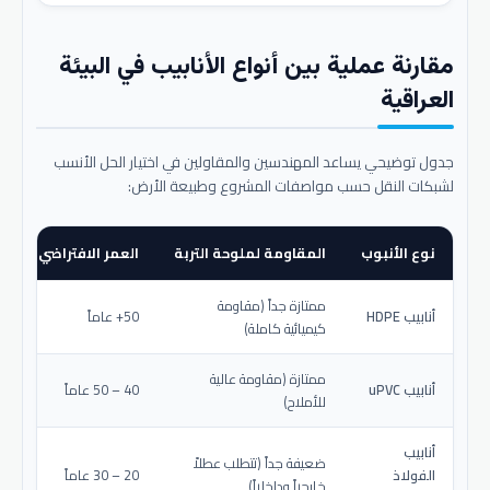
مقارنة عملية بين أنواع الأنابيب في البيئة
العراقية
جدول توضيحي يساعد المهندسين والمقاولين في اختيار الحل الأنسب
لشبكات النقل حسب مواصفات المشروع وطبيعة الأرض:
نوع الأنبوب
المقاومة لملوحة التربة
العمر الافتراضي المتو
ممتازة جداً (مقاومة
أنابيب HDPE
50+ عاماً
كيميائية كاملة)
ممتازة (مقاومة عالية
أنابيب uPVC
40 – 50 عاماً
للأملاح)
أنابيب
ضعيفة جداً (تتطلب عطلاً
الفولاذ
20 – 30 عاماً
خارجياً وداخلياً)