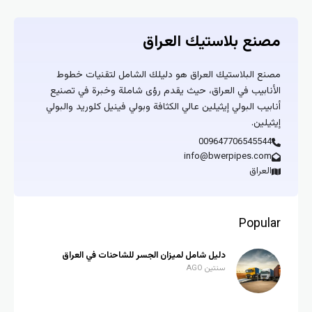
مصنع بلاستيك العراق
مصنع البلاستيك العراق هو دليلك الشامل لتقنيات خطوط
الأنابيب في العراق، حيث يقدم رؤى شاملة وخبرة في تصنيع
أنابيب البولي إيثيلين عالي الكثافة وبولي فينيل كلوريد والبولي
إيثيلين.
009647706545544
info@bwerpipes.com
العراق
Popular
دليل شامل لميزان الجسر للشاحنات في العراق
سنتين AGO