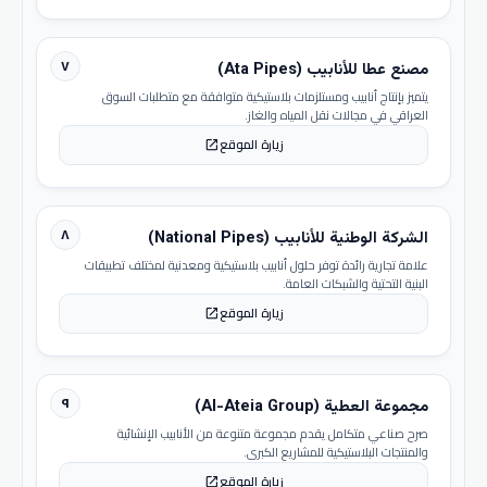
٧
مصنع عطا للأنابيب (Ata Pipes)
يتميز بإنتاج أنابيب ومستلزمات بلاستيكية متوافقة مع متطلبات السوق
العراقي في مجالات نقل المياه والغاز.
زيارة الموقع
open_in_new
٨
الشركة الوطنية للأنابيب (National Pipes)
علامة تجارية رائدة توفر حلول أنابيب بلاستيكية ومعدنية لمختلف تطبيقات
البنية التحتية والشبكات العامة.
زيارة الموقع
open_in_new
٩
مجموعة العطية (Al-Ateia Group)
صرح صناعي متكامل يقدم مجموعة متنوعة من الأنابيب الإنشائية
والمنتجات البلاستيكية للمشاريع الكبرى.
زيارة الموقع
open_in_new