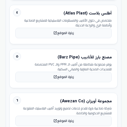
٤
أطلس بلاست (Atlas Plast)
متخصص في حلول الأنابيب والمستلزمات البلاستيكية للمشاريع الصناعية
وأنظمة الري والزراعة الحديثة.
زيارة الموقع
open_in_new
٥
مصنع بارز للأنابيب (Barz Pipe)
يوفر مجموعة متكاملة من أنابيب الـ PPR والـ PVC المخصصة
للتمديدات الصحية المنزلية والمباني السكنية.
زيارة الموقع
open_in_new
٦
مجموعة أويزان (Awezan Co)
شركة صناعية بارزة تقدم خدمات تصنيع وتوريد أنابيب البلاستيك المتنوعة
للمشاريع الحكومية والخاصة.
زيارة الموقع
open_in_new