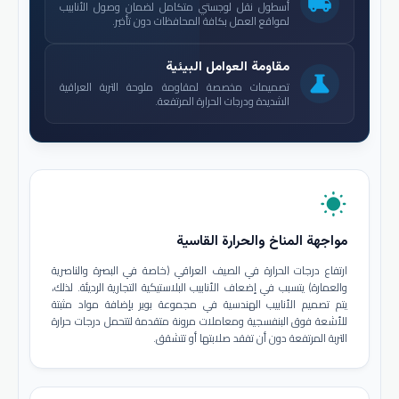
local_shipping
أسطول نقل لوجستي متكامل لضمان وصول الأنابيب
لمواقع العمل بكافة المحافظات دون تأخير.
مقاومة العوامل البيئية
science
تصميمات مخصصة لمقاومة ملوحة التربة العراقية
الشديدة ودرجات الحرارة المرتفعة.
wb_sunny
مواجهة المناخ والحرارة القاسية
ارتفاع درجات الحرارة في الصيف العراقي (خاصة في البصرة والناصرية
والعمارة) يتسبب في إضعاف الأنابيب البلاستيكية التجارية الرديئة. لذلك،
يتم تصميم الأنابيب الهندسية في مجموعة بوير بإضافة مواد مثبتة
للأشعة فوق البنفسجية ومعاملات مرونة متقدمة لتتحمل درجات حرارة
التربة المرتفعة دون أن تفقد صلابتها أو تتشقق.