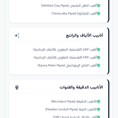
أنابيب الطين المحسن (Vitrified Clay Pipes)
check_circle
أنابيب التيراكوتا (Terracotta Pipes)
check_circle
أنابيب الألياف والراتنج
auto_awesome
أنابيب GRP (البلاستيك المقوى بالألياف الزجاجية)
check_circle
أنابيب FRP (البلاستيك المقوى بالألياف الزجاجية)
check_circle
أنابيب الراتنج الإيبوكسي (Epoxy Resin Pipes)
check_circle
الأنابيب الدقيقة والقنوات
settings_input_hdmi
الأنابيب الدقيقة (Microduct Pipes)
check_circle
الأنابيب المرنة (Flexible Conduit Pipes)
check_circle
أنابيب اللدائن الحرارية المرنة (TPE)
check_circle