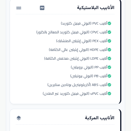
الأنابيب البلاستيكية
water_pump
أنابيب PVC (البولي فينيل كلوريد)
check_circle
أنابيب CPVC (البولي فينيل كلوريد المعالج بالكلور)
check_circle
أنابيب PEX (البولي إيثيلين المتشابك)
check_circle
أنابيب HDPE (البولي إيثيلين عالي الكثافة)
check_circle
أنابيب LDPE (البولي إيثيلين منخفض الكثافة)
check_circle
أنابيب PP (البولي بروبيلين)
check_circle
أنابيب PB (البولي بيوتيلين)
check_circle
أنابيب ABS (أكريلونيتريل بوتادين ستايرين)
check_circle
أنابيب uPVC (البولي فينيل كلوريد غير الملدن)
check_circle
الأنابيب المركبة
layers