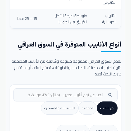
الكربوني
الأنابيب
متوسطة (عرضة للتآكل
15 – 25 عاماً
الخرسانية
الكبريتي في الجنوب)
أنواع الأنابيب المتوفرة في السوق العراقي
يقدم السوق العراقي مجموعة متنوعة وشاملة من الأنابيب المصممة
لتلبية احتياجات مختلف الصناعات والتطبيقات. تصفح الفئات أو استخدم
شريط البحث أدناه:
search
كل الأنابيب
المعدنية
البلاستيكية والمستديرة