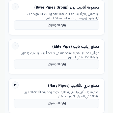
١
مجموعة أنابيب بوير (Bwer Pipes Group)
الرائدة في إنتاج أنابيب HDPE عالية الكثافة والـ uPVC بمواصفات
قياسية وتوزيع يغطي كافة المحافظات العراقية.
زيارة الموقع
open_in_new
٢
مصنع إيليت بايب (Elite Pipe)
من أبرز المصانع المحلية المتخصصة في صناعة أنابيب البلاستيك والحلول
البلدية المتكاملة في العراق.
زيارة الموقع
open_in_new
٣
مصنع ناري للأنابيب (Nary Pipes)
يقدم منتجات أنابيب بلاستيكية عالية الجودة ومطابقة لأحدث المعايير
الإنشائية في العراق وإقليم كردستان.
زيارة الموقع
open_in_new