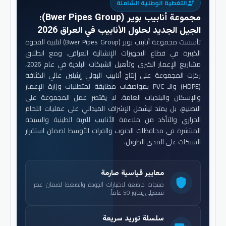
التغطية الوطنية الشاملة
engineering
مجموعة أنابيب بوير (Bwer Pipes Group)
:
الجيل الجديد لحلول الأنابيب في العراق 2026
تأسست مجموعة أنابيب بوير (Bwer Pipes Group) لتلبية الفجوة
الكبيرة في قطاع التجهيزات الإنشائية العراقي. ومع انطلاق
مشاريع الإعمار الكبرى وتأهيل الشبكات البلدية في عام 2026،
ركزت المجموعة على إنتاج أنابيب البولي إيثيلين عالي الكثافة
(HDPE) والـ PVC بمواصفات مطابقة لمتطلبات وزارة الإعمار
والإسكان والبلديات العامة. لا يقتصر عمل المجموعة على
التصنيع، بل يمتد ليشمل الإشراف الميداني على عمليات اللحام
الحراري والتأكد من ملاءمة الأنابيب للتربة الطينية والسبخة
المنتشرة في محافظات الجنوب والفرات الأوسط لضمان استقرار
الشبكات على المدى الطويل.
معايير قياسية صارمة
shield
منتجات خاضعة لاختبارات الجودة والضغط لضمان عمر
تشغيلي يتجاوز 50 عاماً.
سلسلة توريد سريعة