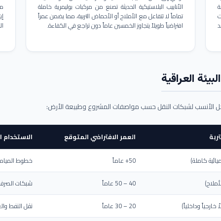
ة
الأنابيب البلاستيكية الحديثة تصنع من مركبات بوليمرية خاملة
مم
ت
تماماً لا تتفاعل مع الأملاح أو الأحماض التربية، مما يضمن عمراً
د
افتراضياً طويلاً يتجاوز الخمسين عاماً دون تراجع في الكفاءة.
ال
بيئة العراقية
حل الأنسب لشبكات النقل حسب مواصفات المشروع وطبيعة الأرض:
ربة
العمر الافتراضي المتوقع
الاستخدام ا
يائية كاملة)
50+ عاماً
خطوط المياه ا
أملاح)
40 – 50 عاماً
شبكات الصرف 
ارجياً وداخلياً)
20 – 30 عاماً
نقل النفط والغ