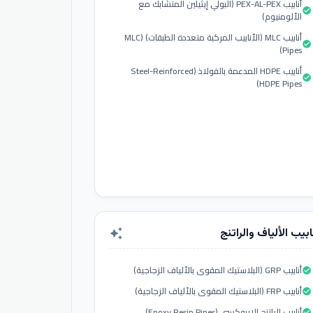
أنابيب PEX-AL-PEX (البولي إيثيلين المتشابك مع
check_circle
الألومنيوم)
أنابيب MLC (الأنابيب المركبة متعددة الطبقات) (MLC
check_circle
Pipes)
أنابيب HDPE المدعمة بالفولاذ (Steel-Reinforced
check_circle
HDPE Pipes)
ابيب الألياف والراتنج
auto_awesome
أنابيب GRP (البلاستيك المقوى بالألياف الزجاجية)
check_circle
أنابيب FRP (البلاستيك المقوى بالألياف الزجاجية)
check_circle
أنابيب الراتنج الإيبوكسي (Epoxy Resin Pipes)
check_circle