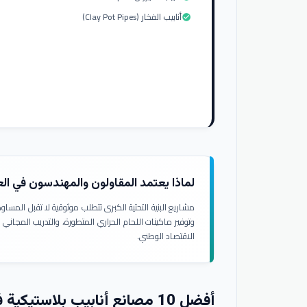
أنابيب الفخار (Clay Pot Pipes)
check_circle
لماذا يعتمد المقاولون والمهندسون في ال
مشاريع البنية التحتية الكبرى تتطلب موثوقية لا تقبل المسا
وتوفير ماكينات اللحام الحراري المتطورة، والتدريب المجاني
الاقتصاد الوطني.
أفضل 10 مصانع أنابيب بلاستيكية في العراق