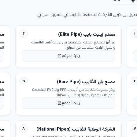
ول إلى كبرى الشركات المصنعة للأنابيب في السوق العراقي:
٢
١
مصنع إيليت بايب (Elite Pipe)
مصنع
من أبرز المصانع المحلية المتخصصة في صناعة أنابيب البلاستيك
يقد
والحلول البلدية المتكاملة في العراق.
الم
زيارة الموقع
open_in_new
٥
٤
مصنع بارز للأنابيب (Barz Pipe)
مجمو
يوفر مجموعة متكاملة من أنابيب الـ PPR والـ PVC المخصصة
شرك
للتمديدات الصحية المنزلية والمباني السكنية.
الم
زيارة الموقع
open_in_new
٨
٧
الشركة الوطنية للأنابيب (National Pipes)
مجمو