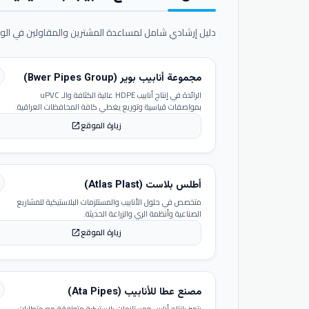
دليل إرشادي شامل لمساعدة المشترين والمقاولين في الوص
مجموعة أنابيب بوير (Bwer Pipes Group)
الرائدة في إنتاج أنابيب HDPE عالية الكثافة والـ uPVC
بمواصفات قياسية وتوزيع يغطي كافة المحافظات العراقية.
زيارة الموقع
open_in_new
أطلس بلاست (Atlas Plast)
متخصص في حلول الأنابيب والمستلزمات البلاستيكية للمشاريع
الصناعية وأنظمة الري والزراعة الحديثة.
زيارة الموقع
open_in_new
مصنع عطا للأنابيب (Ata Pipes)