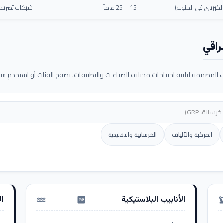
كبريتي في الجنوب)
15 – 25 عاماً
شبكات تصريف م
راقي
لمصممة لتلبية احتياجات مختلف الصناعات والتطبيقات. تصفح الفئات أو استخدم شريط
المركبة والألياف
الخرسانية والتقليدية
الأنابيب البلاستيكية
ال
water_pump
precision_ma