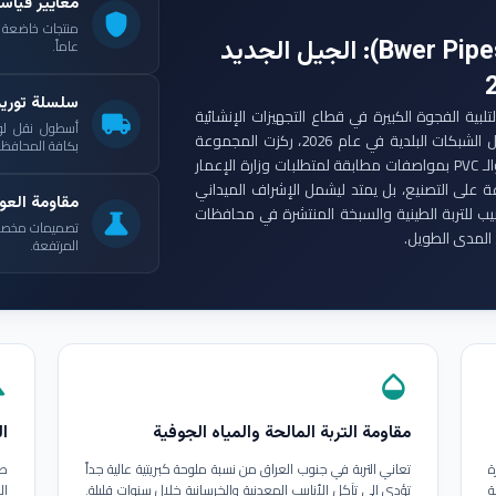
معايير قياس
shield
: الجيل الجديد
عاماً.
سلسلة توري
ست مجموعة أنابيب بوير (Bwer Pipes Group) لتلبية الفجوة الكبيرة في قطاع التجهيزات الإنشائية
local_shipping
أسطول نقل لو
العراقي. ومع انطلاق مشاريع الإعمار الكبرى وتأهيل الشبكات البلدية في عام 2026، ركزت المجموعة
بكافة المحافظات
على إنتاج أنابيب البولي إيثيلين عالي الكثافة (HDPE) والـ PVC بمواصفات مطابقة لمتطلبات وزارة الإعمار
ة على التصنيع، بل يمتد ليشمل الإشراف الميداني
مقاومة العوا
بيب للتربة الطينية والسبخة المنتشرة في محافظات
science
تصميمات مخصصة ل
المدى الطويل.
المرتفعة.
in
opacity
مقاومة التربة المالحة والمياه الجوفية
ال
ة
تعاني التربة في جنوب العراق من نسبة ملوحة كبريتية عالية جداً
طب
ة
تؤدي إلى تآكل الأنابيب المعدنية والخرسانية خلال سنوات قليلة.
ال