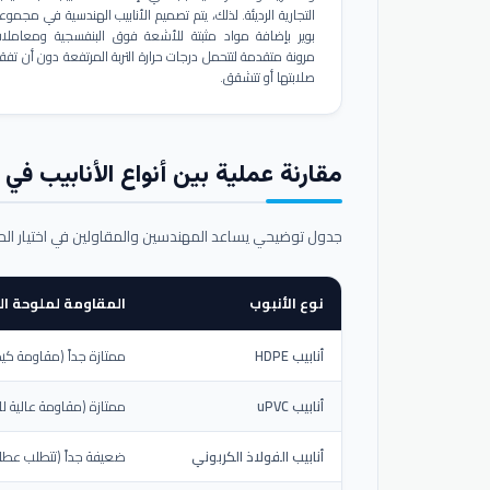
التجارية الرديئة. لذلك، يتم تصميم الأنابيب الهندسية في مجموع
بوير بإضافة مواد مثبتة للأشعة فوق البنفسجية ومعاملا
مرونة متقدمة لتتحمل درجات حرارة التربة المرتفعة دون أن تفق
صلابتها أو تتشقق.
مقارنة عملية بين أنواع الأنابيب في ال
جدول توضيحي يساعد المهندسين والمقاولين في اختيار ال
نوع الأنبوب
المقاومة لملوحة الت
أنابيب HDPE
ممتازة جداً (مقاومة كيم
أنابيب uPVC
ممتازة (مقاومة عالية لل
أنابيب الفولاذ الكربوني
ضعيفة جداً (تتطلب عطلاً خ