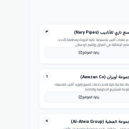
٣
 ناري للأنابيب (Nary Pipes)
م منتجات أنابيب بلاستيكية عالية الجودة ومطابقة لأحدث
عايير الإنشائية في العراق وإقليم كردستان.
زيارة الموقع
open_in_new
٦
عة أويزان (Awezan Co)
ة صناعية بارزة تقدم خدمات تصنيع وتوريد أنابيب البلاستيك
تنوعة للمشاريع الحكومية والخاصة.
زيارة الموقع
open_in_new
٩
عة العطية (Al-Ateia Group)