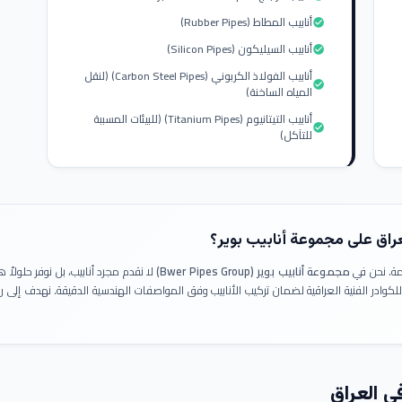
أنابيب المطاط (Rubber Pipes)
check_circle
أنابيب السيليكون (Silicon Pipes)
check_circle
أنابيب الفولاذ الكربوني (Carbon Steel Pipes) (لنقل
check_circle
المياه الساخنة)
أنابيب التيتانيوم (Titanium Pipes) (للبيئات المسببة
check_circle
للتآكل)
عراق على مجموعة أنابيب بوير؟
ومة. نحن في
مجموعة أنابيب بوير (Bwer Pipes Group)
لا نقدم مجرد أنابيب، بل نوفر حلولا
 للكوادر الفنية العراقية لضمان تركيب الأنابيب وفق المواصفات الهندسية الدقيقة. نهدف إلى