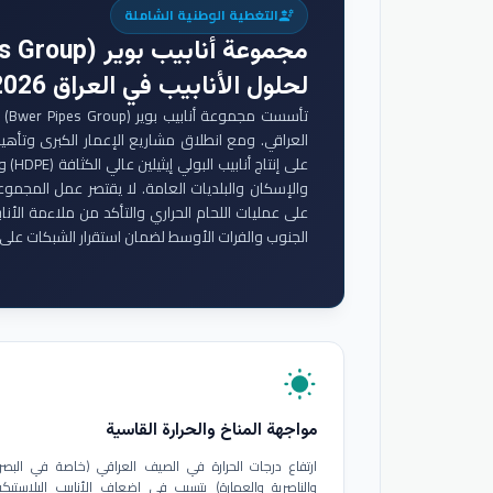
التغطية الوطنية الشاملة
engineering
مجموعة أنابيب بوير (Bwer Pipes Group)
لحلول الأنابيب في العراق 2026
تأس
والإسكان والبلديات العامة. لا يقتصر عمل المجموع
على عمليات اللحام الحراري والتأكد من ملاءمة الأنا
الجنوب والفرات الأوسط لضمان استقرار الشبكات على 
wb_sunny
مواجهة المناخ والحرارة القاسية
ارتفاع درجات الحرارة في الصيف العراقي (خاصة في البصر
والناصرية والعمارة) يتسبب في إضعاف الأنابيب البلاستيكي