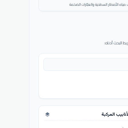
ياه الأمطار السطحية والعبّارات الضخمة
 البحث أدناه:
أنابيب المركبة
layers