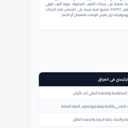
ا يضغط على شبكات الأنابيب المدفونة. مرونة أنابيب البولي
إيثيلين (HDPE) تمنحها قدرة فريدة على امتصاص هذه الحركات
هيدروليكية دون تعرض الوصلات للانفصال أو الكسر.
لرئيسي في العراق
لاستراتيجية والضغط العالي تحت الأرض
الصحي والبلدية ومشاريع تصريف المياه العامة
از والمياه عالية الحرارة والضغط الفائق