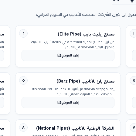
ول إلى كبرى الشركات المصنعة للأنابيب في السوق العراقي:
٢
١
مصنع إيليت بايب (Elite Pipe)
مصنع
من أبرز المصانع المحلية المتخصصة في صناعة أنابيب البلاستيك
يقد
والحلول البلدية المتكاملة في العراق.
الم
زيارة الموقع
open_in_new
٥
٤
مصنع بارز للأنابيب (Barz Pipe)
مجمو
يوفر مجموعة متكاملة من أنابيب الـ PPR والـ PVC المخصصة
شرك
للتمديدات الصحية المنزلية والمباني السكنية.
الم
زيارة الموقع
open_in_new
٨
٧
الشركة الوطنية للأنابيب (National Pipes)
مجمو