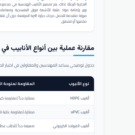
التجارية الرديئة. لذلك، يتم تصميم الأنابيب الهندسية في مجموع
بوير بإضافة مواد مثبتة للأشعة فوق البنفسجية ومعاملا
مرونة متقدمة لتتحمل درجات حرارة التربة المرتفعة دون أن تفق
صلابتها أو تتشقق.
مقارنة عملية بين أنواع الأنابيب في ال
جدول توضيحي يساعد المهندسين والمقاولين في اختيار ال
نوع الأنبوب
المقاومة لملوحة الت
أنابيب HDPE
ممتازة جداً (مقاومة كيم
أنابيب uPVC
ممتازة (مقاومة عالية لل
أنابيب الفولاذ الكربوني
ضعيفة جداً (تتطلب عطلاً خ