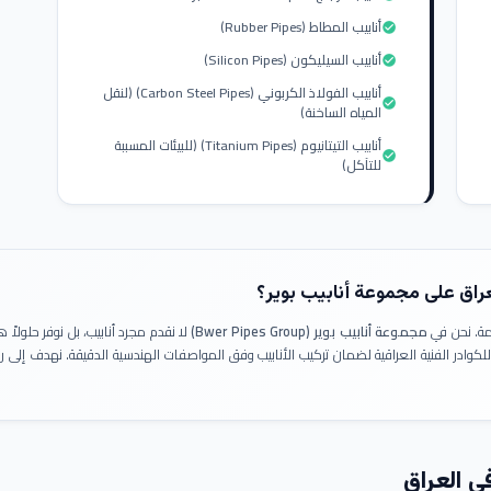
أنابيب المطاط (Rubber Pipes)
check_circle
أنابيب السيليكون (Silicon Pipes)
check_circle
أنابيب الفولاذ الكربوني (Carbon Steel Pipes) (لنقل
check_circle
المياه الساخنة)
أنابيب التيتانيوم (Titanium Pipes) (للبيئات المسببة
check_circle
للتآكل)
عراق على مجموعة أنابيب بوير؟
ومة. نحن في
مجموعة أنابيب بوير (Bwer Pipes Group)
لا نقدم مجرد أنابيب، بل نوفر حلولا
 للكوادر الفنية العراقية لضمان تركيب الأنابيب وفق المواصفات الهندسية الدقيقة. نهدف إلى