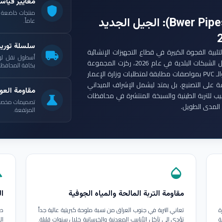
معايير قياس
shield
: الجيل الجديد
عاماً.
سلسلة توري
ست مجموعة أنابيب بوير (Bwer Pipes Group) لتلبية الفجوة الكبيرة في قطاع التجهيزات الإنشائية
local_shipping
أسطول نقل لو
العراقي. ومع انطلاق مشاريع الإعمار الكبرى وتأهيل الشبكات البلدية في عام 2026، ركزت المجموعة
بكافة المحافظات
على إنتاج أنابيب البولي إيثيلين عالي الكثافة (HDPE) والـ PVC بمواصفات مطابقة لمتطلبات وزارة الإعمار
ة على التصنيع، بل يمتد ليشمل الإشراف الميداني
مقاومة العوا
بيب للتربة الطينية والسبخة المنتشرة في محافظات
science
تصميمات مخصصة ل
المدى الطويل.
المرتفعة.
in
opacity
مقاومة التربة المالحة والمياه الجوفية
ال
ة
تعاني التربة في جنوب العراق من نسبة ملوحة كبريتية عالية جداً
طب
ة
تؤدي إلى تآكل الأنابيب المعدنية والخرسانية خلال سنوات قليلة.
ال