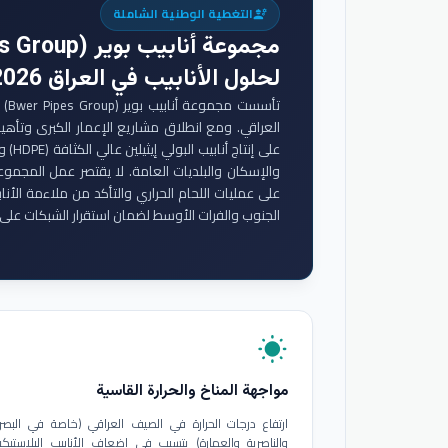
التغطية الوطنية الشاملة
engineering
مجموعة أنابيب بوير (Bwer Pipes Group)
لحلول الأنابيب في العراق 2026
تأس
والإسكان والبلديات العامة. لا يقتصر عمل المجموع
على عمليات اللحام الحراري والتأكد من ملاءمة الأنا
الجنوب والفرات الأوسط لضمان استقرار الشبكات على 
wb_sunny
مواجهة المناخ والحرارة القاسية
ارتفاع درجات الحرارة في الصيف العراقي (خاصة في البصر
والناصرية والعمارة) يتسبب في إضعاف الأنابيب البلاستيكي