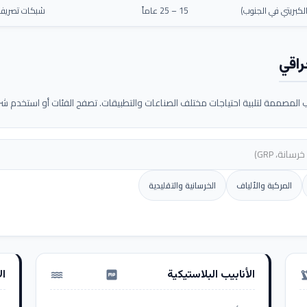
كبريتي في الجنوب)
15 – 25 عاماً
شبكات تصريف م
راقي
لمصممة لتلبية احتياجات مختلف الصناعات والتطبيقات. تصفح الفئات أو استخدم شريط
المركبة والألياف
الخرسانية والتقليدية
الأنابيب البلاستيكية
ال
water_pump
precision_ma