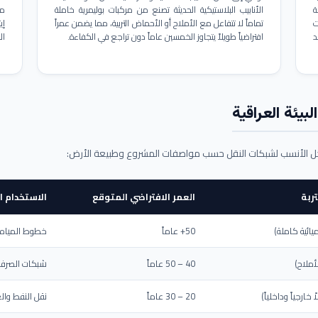
ة
الأنابيب البلاستيكية الحديثة تصنع من مركبات بوليمرية خاملة
مم
ت
تماماً لا تتفاعل مع الأملاح أو الأحماض التربية، مما يضمن عمراً
د
افتراضياً طويلاً يتجاوز الخمسين عاماً دون تراجع في الكفاءة.
ال
بيئة العراقية
حل الأنسب لشبكات النقل حسب مواصفات المشروع وطبيعة الأرض:
ربة
العمر الافتراضي المتوقع
الاستخدام ا
يائية كاملة)
50+ عاماً
خطوط المياه ا
أملاح)
40 – 50 عاماً
شبكات الصرف 
ارجياً وداخلياً)
20 – 30 عاماً
نقل النفط والغ