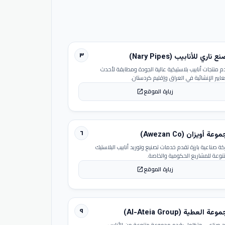
٣
 ناري للأنابيب (Nary Pipes)
م منتجات أنابيب بلاستيكية عالية الجودة ومطابقة لأحدث
عايير الإنشائية في العراق وإقليم كردستان.
زيارة الموقع
open_in_new
٦
عة أويزان (Awezan Co)
ة صناعية بارزة تقدم خدمات تصنيع وتوريد أنابيب البلاستيك
تنوعة للمشاريع الحكومية والخاصة.
زيارة الموقع
open_in_new
٩
عة العطية (Al-Ateia Group)