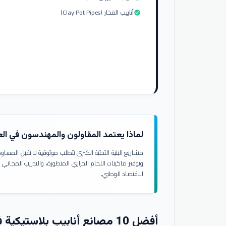
أنابيب الفخار (Clay Pot Pipes)
check_circle
لماذا يعتمد المقاولون والمهندسون في ال
مشاريع البنية التحتية الكبرى تتطلب موثوقية لا تقبل المسا
وتوفير ماكينات اللحام الحراري المتطورة، والتدريب المجاني
الاقتصاد الوطني.
أفضل 10 مصانع أنابيب بلاستيكية في العراق