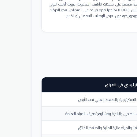
ا يضغط على شبكات الأنابيب المدفونة. مرونة أنابيب البولي
إيثيلين (HDPE) تمنحها قدرة فريدة على امتصاص هذه الحركات
هيدروليكية دون تعرض الوصلات للانفصال أو الكسر.
لرئيسي في العراق
لاستراتيجية والضغط العالي تحت الأرض
الصحي والبلدية ومشاريع تصريف المياه العامة
از والمياه عالية الحرارة والضغط الفائق