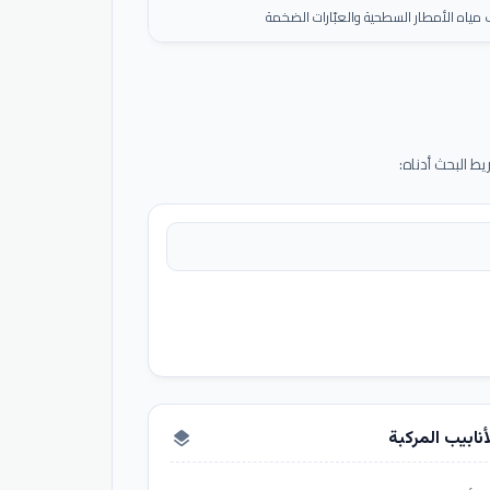
ياه الأمطار السطحية والعبّارات الضخمة
 البحث أدناه:
أنابيب المركبة
layers