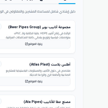
دليل إرشادي شامل لمساعدة المشترين والمقاولين في الوص
مجموعة أنابيب بوير (Bwer Pipes Group)
الرائدة في إنتاج أنابيب HDPE عالية الكثافة والـ uPVC
بمواصفات قياسية وتوزيع يغطي كافة المحافظات العراقية.
زيارة الموقع
open_in_new
أطلس بلاست (Atlas Plast)
متخصص في حلول الأنابيب والمستلزمات البلاستيكية للمشاريع
الصناعية وأنظمة الري والزراعة الحديثة.
زيارة الموقع
open_in_new
مصنع عطا للأنابيب (Ata Pipes)