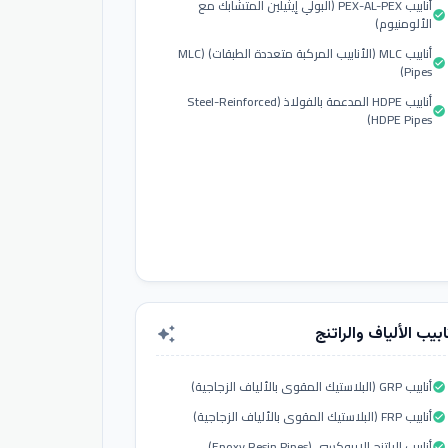
أنابيب PEX-AL-PEX (البولي إيثيلين المتشابك مع
check_circle
الألومنيوم)
أنابيب MLC (الأنابيب المركبة متعددة الطبقات) (MLC
check_circle
Pipes)
أنابيب HDPE المدعمة بالفولاذ (Steel-Reinforced
check_circle
HDPE Pipes)
ابيب الألياف والراتنج
auto_awesome
أنابيب GRP (البلاستيك المقوى بالألياف الزجاجية)
check_circle
أنابيب FRP (البلاستيك المقوى بالألياف الزجاجية)
check_circle
أنابيب الراتنج الإيبوكسي (Epoxy Resin Pipes)
check_circle