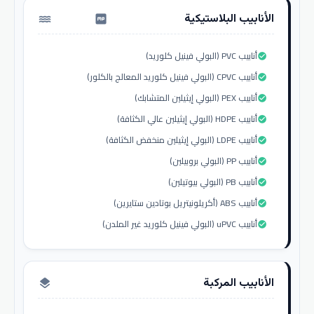
الأنابيب البلاستيكية
water_pump
أنابيب PVC (البولي فينيل كلوريد)
check_circle
أنابيب CPVC (البولي فينيل كلوريد المعالج بالكلور)
check_circle
أنابيب PEX (البولي إيثيلين المتشابك)
check_circle
أنابيب HDPE (البولي إيثيلين عالي الكثافة)
check_circle
أنابيب LDPE (البولي إيثيلين منخفض الكثافة)
check_circle
أنابيب PP (البولي بروبيلين)
check_circle
أنابيب PB (البولي بيوتيلين)
check_circle
أنابيب ABS (أكريلونيتريل بوتادين ستايرين)
check_circle
أنابيب uPVC (البولي فينيل كلوريد غير الملدن)
check_circle
الأنابيب المركبة
layers