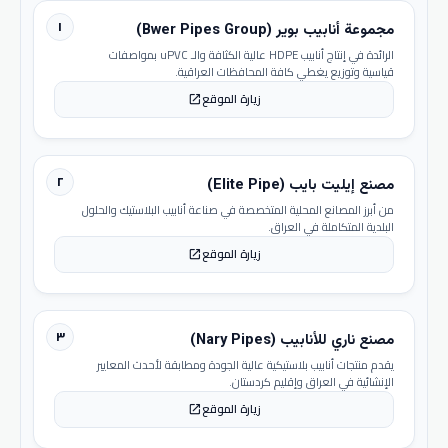
١
مجموعة أنابيب بوير (Bwer Pipes Group)
الرائدة في إنتاج أنابيب HDPE عالية الكثافة والـ uPVC بمواصفات
قياسية وتوزيع يغطي كافة المحافظات العراقية.
زيارة الموقع
open_in_new
٢
مصنع إيليت بايب (Elite Pipe)
من أبرز المصانع المحلية المتخصصة في صناعة أنابيب البلاستيك والحلول
البلدية المتكاملة في العراق.
زيارة الموقع
open_in_new
٣
مصنع ناري للأنابيب (Nary Pipes)
يقدم منتجات أنابيب بلاستيكية عالية الجودة ومطابقة لأحدث المعايير
الإنشائية في العراق وإقليم كردستان.
زيارة الموقع
open_in_new