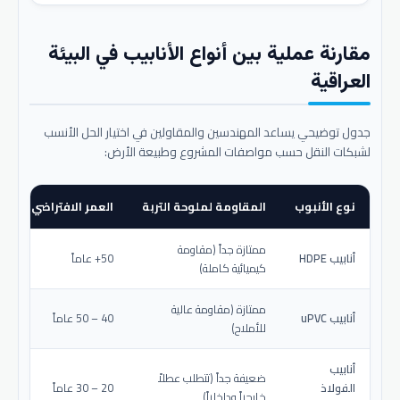
مقارنة عملية بين أنواع الأنابيب في البيئة
العراقية
جدول توضيحي يساعد المهندسين والمقاولين في اختيار الحل الأنسب
لشبكات النقل حسب مواصفات المشروع وطبيعة الأرض:
نوع الأنبوب
المقاومة لملوحة التربة
العمر الافتراضي المتو
ممتازة جداً (مقاومة
أنابيب HDPE
50+ عاماً
كيميائية كاملة)
ممتازة (مقاومة عالية
أنابيب uPVC
40 – 50 عاماً
للأملاح)
أنابيب
ضعيفة جداً (تتطلب عطلاً
الفولاذ
20 – 30 عاماً
خارجياً وداخلياً)