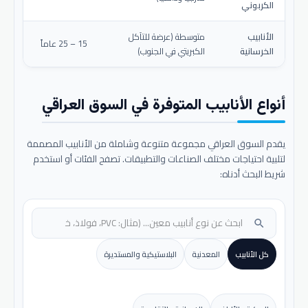
الكربوني
الأنابيب
متوسطة (عرضة للتآكل
15 – 25 عاماً
الخرسانية
الكبريتي في الجنوب)
أنواع الأنابيب المتوفرة في السوق العراقي
يقدم السوق العراقي مجموعة متنوعة وشاملة من الأنابيب المصممة
لتلبية احتياجات مختلف الصناعات والتطبيقات. تصفح الفئات أو استخدم
شريط البحث أدناه:
search
كل الأنابيب
المعدنية
البلاستيكية والمستديرة