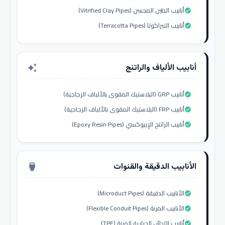
أنابيب الطين المحسن (Vitrified Clay Pipes)
check_circle
أنابيب التيراكوتا (Terracotta Pipes)
check_circle
أنابيب الألياف والراتنج
auto_awesome
أنابيب GRP (البلاستيك المقوى بالألياف الزجاجية)
check_circle
أنابيب FRP (البلاستيك المقوى بالألياف الزجاجية)
check_circle
أنابيب الراتنج الإيبوكسي (Epoxy Resin Pipes)
check_circle
الأنابيب الدقيقة والقنوات
settings_input_hdmi
الأنابيب الدقيقة (Microduct Pipes)
check_circle
الأنابيب المرنة (Flexible Conduit Pipes)
check_circle
أنابيب اللدائن الحرارية المرنة (TPE)
check_circle