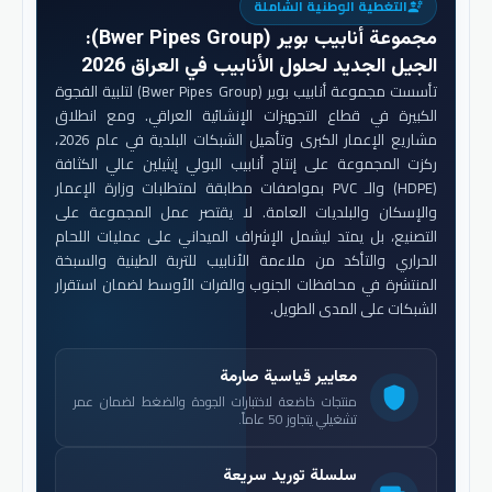
التغطية الوطنية الشاملة
engineering
مجموعة أنابيب بوير (Bwer Pipes Group)
:
الجيل الجديد لحلول الأنابيب في العراق 2026
تأسست مجموعة أنابيب بوير (Bwer Pipes Group) لتلبية الفجوة
الكبيرة في قطاع التجهيزات الإنشائية العراقي. ومع انطلاق
مشاريع الإعمار الكبرى وتأهيل الشبكات البلدية في عام 2026،
ركزت المجموعة على إنتاج أنابيب البولي إيثيلين عالي الكثافة
(HDPE) والـ PVC بمواصفات مطابقة لمتطلبات وزارة الإعمار
والإسكان والبلديات العامة. لا يقتصر عمل المجموعة على
التصنيع، بل يمتد ليشمل الإشراف الميداني على عمليات اللحام
الحراري والتأكد من ملاءمة الأنابيب للتربة الطينية والسبخة
المنتشرة في محافظات الجنوب والفرات الأوسط لضمان استقرار
الشبكات على المدى الطويل.
معايير قياسية صارمة
shield
منتجات خاضعة لاختبارات الجودة والضغط لضمان عمر
تشغيلي يتجاوز 50 عاماً.
سلسلة توريد سريعة