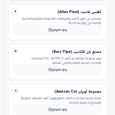
٤
أطلس بلاست (Atlas Plast)
متخصص في حلول الأنابيب والمستلزمات البلاستيكية للمشاريع الصناعية
وأنظمة الري والزراعة الحديثة.
زيارة الموقع
open_in_new
٥
مصنع بارز للأنابيب (Barz Pipe)
يوفر مجموعة متكاملة من أنابيب الـ PPR والـ PVC المخصصة
للتمديدات الصحية المنزلية والمباني السكنية.
زيارة الموقع
open_in_new
٦
مجموعة أويزان (Awezan Co)
شركة صناعية بارزة تقدم خدمات تصنيع وتوريد أنابيب البلاستيك المتنوعة
للمشاريع الحكومية والخاصة.
زيارة الموقع
open_in_new