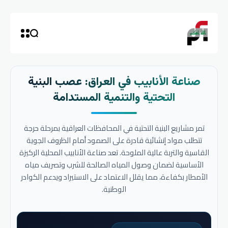
صناعة الأنابيب في العراق: عصب البنية
التحتية والتنمية المستدامة
تمر مشاريع البنية التحتية في المحافظات العراقية بمرحلة حرجة
تتطلب مواد إنشائية قادرة على الصمود أمام الظروف الجوية
القاسية والتربة عالية الملوحة. تعد صناعة الأنابيب المحلية الركيزة
الأساسية لضمان وصول المياه الصالحة للشرب وتصريف مياه
الأمطار بكفاءة، مما يقلل الاعتماد على الاستيراد ويدعم الكوادر
الوطنية.