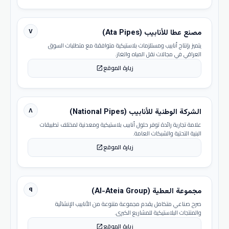
٧
مصنع عطا للأنابيب (Ata Pipes)
يتميز بإنتاج أنابيب ومستلزمات بلاستيكية متوافقة مع متطلبات السوق
العراقي في مجالات نقل المياه والغاز.
زيارة الموقع
open_in_new
٨
الشركة الوطنية للأنابيب (National Pipes)
علامة تجارية رائدة توفر حلول أنابيب بلاستيكية ومعدنية لمختلف تطبيقات
البنية التحتية والشبكات العامة.
زيارة الموقع
open_in_new
٩
مجموعة العطية (Al-Ateia Group)
صرح صناعي متكامل يقدم مجموعة متنوعة من الأنابيب الإنشائية
والمنتجات البلاستيكية للمشاريع الكبرى.
زيارة الموقع
open_in_new