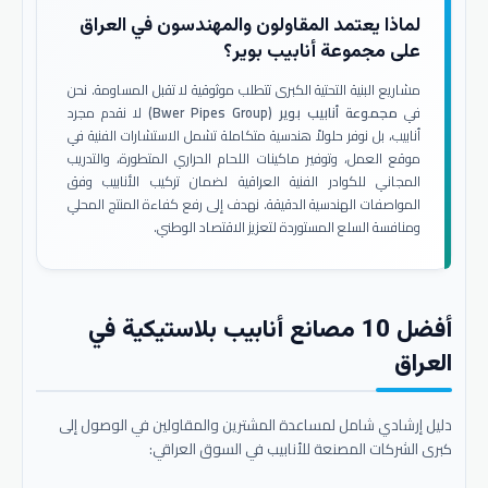
لماذا يعتمد المقاولون والمهندسون في العراق
على مجموعة أنابيب بوير؟
مشاريع البنية التحتية الكبرى تتطلب موثوقية لا تقبل المساومة. نحن
في
مجموعة أنابيب بوير (Bwer Pipes Group)
لا نقدم مجرد
أنابيب، بل نوفر حلولاً هندسية متكاملة تشمل الاستشارات الفنية في
موقع العمل، وتوفير ماكينات اللحام الحراري المتطورة، والتدريب
المجاني للكوادر الفنية العراقية لضمان تركيب الأنابيب وفق
المواصفات الهندسية الدقيقة. نهدف إلى رفع كفاءة المنتج المحلي
ومنافسة السلع المستوردة لتعزيز الاقتصاد الوطني.
أفضل 10 مصانع أنابيب بلاستيكية في
العراق
دليل إرشادي شامل لمساعدة المشترين والمقاولين في الوصول إلى
كبرى الشركات المصنعة للأنابيب في السوق العراقي: