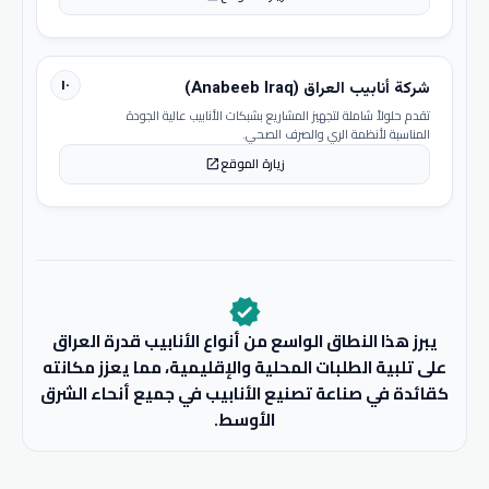
١٠
شركة أنابيب العراق (Anabeeb Iraq)
تقدم حلولاً شاملة لتجهيز المشاريع بشبكات الأنابيب عالية الجودة
المناسبة لأنظمة الري والصرف الصحي.
زيارة الموقع
open_in_new
verified
يبرز هذا النطاق الواسع من أنواع الأنابيب قدرة العراق
على تلبية الطلبات المحلية والإقليمية، مما يعزز مكانته
كقائدة في صناعة تصنيع الأنابيب في جميع أنحاء الشرق
الأوسط.