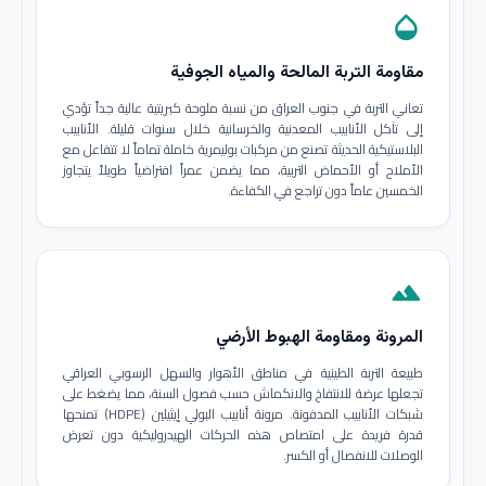
opacity
مقاومة التربة المالحة والمياه الجوفية
تعاني التربة في جنوب العراق من نسبة ملوحة كبريتية عالية جداً تؤدي
إلى تآكل الأنابيب المعدنية والخرسانية خلال سنوات قليلة. الأنابيب
البلاستيكية الحديثة تصنع من مركبات بوليمرية خاملة تماماً لا تتفاعل مع
الأملاح أو الأحماض التربية، مما يضمن عمراً افتراضياً طويلاً يتجاوز
الخمسين عاماً دون تراجع في الكفاءة.
terrain
المرونة ومقاومة الهبوط الأرضي
طبيعة التربة الطينية في مناطق الأهوار والسهل الرسوبي العراقي
تجعلها عرضة للانتفاخ والانكماش حسب فصول السنة، مما يضغط على
شبكات الأنابيب المدفونة. مرونة أنابيب البولي إيثيلين (HDPE) تمنحها
قدرة فريدة على امتصاص هذه الحركات الهيدروليكية دون تعرض
الوصلات للانفصال أو الكسر.