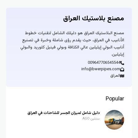
مصنع بلاستيك العراق
مصنع البلاستيك العراق هو دليلك الشامل لتقنيات خطوط
الأنابيب في العراق، حيث يقدم رؤى شاملة وخبرة في تصنيع
أنابيب البولي إيثيلين عالي الكثافة وبولي فينيل كلوريد والبولي
إيثيلين.
009647706545544
info@bwerpipes.com
العراق
Popular
دليل شامل لميزان الجسر للشاحنات في العراق
سنتين AGO