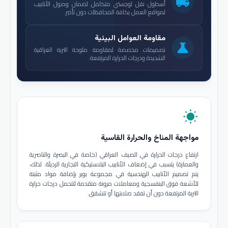
local_shipping
أسطول نقل لوجستي متكامل لضمان وصول الأنابيب
لمواقع العمل بكافة المحافظات دون تأخير.
مقاومة العوامل البيئية
science
تصميمات مخصصة لمقاومة ملوحة التربة العراقية
الشديدة ودرجات الحرارة المرتفعة.
wb_sunny
مواجهة المناخ والحرارة القاسية
ارتفاع درجات الحرارة في الصيف العراقي (خاصة في البصرة والناصرية
والعمارة) يتسبب في إضعاف الأنابيب البلاستيكية التجارية الرديئة. لذلك،
يتم تصميم الأنابيب الهندسية في مجموعة بوير بإضافة مواد مثبتة
للأشعة فوق البنفسجية ومعاملات مرونة متقدمة لتتحمل درجات حرارة
التربة المرتفعة دون أن تفقد صلابتها أو تتشقق.