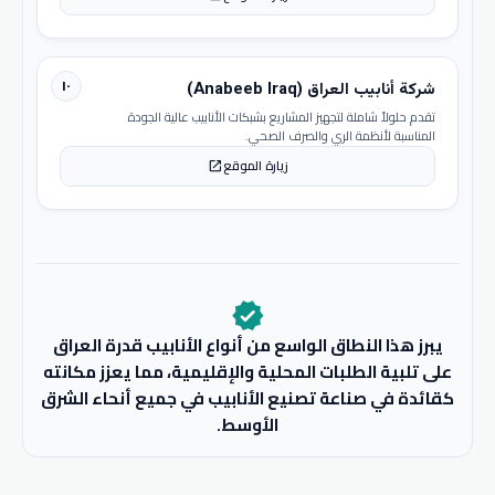
١٠
شركة أنابيب العراق (Anabeeb Iraq)
تقدم حلولاً شاملة لتجهيز المشاريع بشبكات الأنابيب عالية الجودة
المناسبة لأنظمة الري والصرف الصحي.
زيارة الموقع
open_in_new
verified
يبرز هذا النطاق الواسع من أنواع الأنابيب قدرة العراق
على تلبية الطلبات المحلية والإقليمية، مما يعزز مكانته
كقائدة في صناعة تصنيع الأنابيب في جميع أنحاء الشرق
الأوسط.