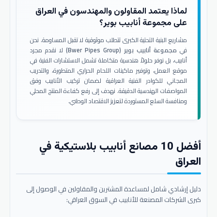
لماذا يعتمد المقاولون والمهندسون في العراق
على مجموعة أنابيب بوير؟
مشاريع البنية التحتية الكبرى تتطلب موثوقية لا تقبل المساومة. نحن
في
مجموعة أنابيب بوير (Bwer Pipes Group)
لا نقدم مجرد
أنابيب، بل نوفر حلولاً هندسية متكاملة تشمل الاستشارات الفنية في
موقع العمل، وتوفير ماكينات اللحام الحراري المتطورة، والتدريب
المجاني للكوادر الفنية العراقية لضمان تركيب الأنابيب وفق
المواصفات الهندسية الدقيقة. نهدف إلى رفع كفاءة المنتج المحلي
ومنافسة السلع المستوردة لتعزيز الاقتصاد الوطني.
أفضل 10 مصانع أنابيب بلاستيكية في
العراق
دليل إرشادي شامل لمساعدة المشترين والمقاولين في الوصول إلى
كبرى الشركات المصنعة للأنابيب في السوق العراقي: