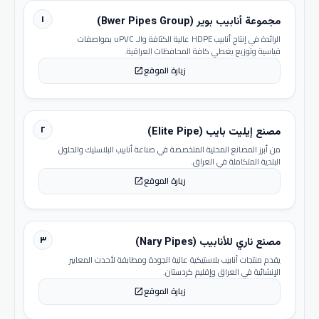
١
مجموعة أنابيب بوير (Bwer Pipes Group)
الرائدة في إنتاج أنابيب HDPE عالية الكثافة والـ uPVC بمواصفات
قياسية وتوزيع يغطي كافة المحافظات العراقية.
زيارة الموقع
open_in_new
٢
مصنع إيليت بايب (Elite Pipe)
من أبرز المصانع المحلية المتخصصة في صناعة أنابيب البلاستيك والحلول
البلدية المتكاملة في العراق.
زيارة الموقع
open_in_new
٣
مصنع ناري للأنابيب (Nary Pipes)
يقدم منتجات أنابيب بلاستيكية عالية الجودة ومطابقة لأحدث المعايير
الإنشائية في العراق وإقليم كردستان.
زيارة الموقع
open_in_new