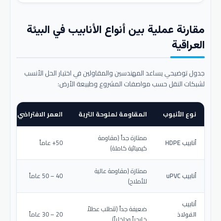
مقارنة عملية بين أنواع الأنابيب في البيئة
العراقية
جدول توضيحي يساعد المهندسين والمقاولين في اختيار الحل الأنسب
لشبكات النقل حسب مواصفات المشروع وطبيعة الأرض:
نوع الأنبوب
المقاومة لملوحة التربة
العمر الافتراضي المتو
ممتازة جداً (مقاومة
أنابيب HDPE
50+ عاماً
كيميائية كاملة)
ممتازة (مقاومة عالية
أنابيب uPVC
40 – 50 عاماً
للأملاح)
أنابيب
ضعيفة جداً (تتطلب عطلاً
الفولاذ
20 – 30 عاماً
خارجياً وداخلياً)