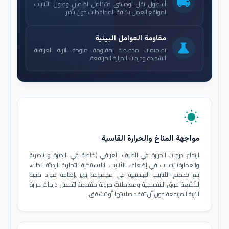
local_shipping
أسطول نقل لوجستي متكامل لضمان وصول الأنابيب
لمواقع العمل بكافة المحافظات دون تأخير.
مقاومة العوامل البيئية
science
تصميمات مخصصة لمقاومة ملوحة التربة العراقية
الشديدة ودرجات الحرارة المرتفعة.
wb_sunny
مواجهة المناخ والحرارة القاسية
ارتفاع درجات الحرارة في الصيف العراقي (خاصة في البصرة والناصرية
والعمارة) يتسبب في إضعاف الأنابيب البلاستيكية التجارية الرديئة. لذلك،
يتم تصميم الأنابيب الهندسية في مجموعة بوير بإضافة مواد مثبتة
للأشعة فوق البنفسجية ومعاملات مرونة متقدمة لتتحمل درجات حرارة
التربة المرتفعة دون أن تفقد صلابتها أو تتشقق.