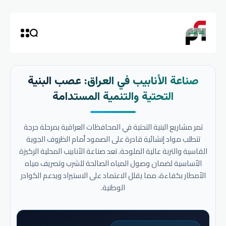
صناعة الأنابيب في العراق: عصب البنية
التحتية والتنمية المستدامة
تمر مشاريع البنية التحتية في المحافظات العراقية بمرحلة حرجة
تتطلب مواد إنشائية قادرة على الصمود أمام الظروف الجوية
القاسية والتربة عالية الملوحة. تعد صناعة الأنابيب المحلية الركيزة
الأساسية لضمان وصول المياه الصالحة للشرب وتصريف مياه
الأمطار بكفاءة، مما يقلل الاعتماد على الاستيراد ويدعم الكوادر
الوطنية.