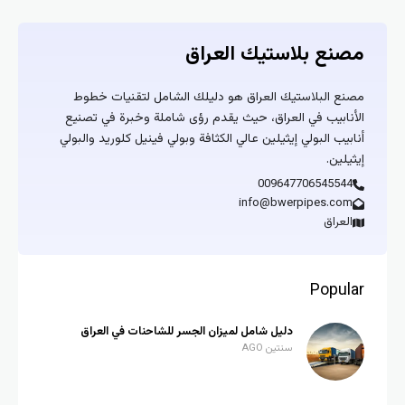
مصنع بلاستيك العراق
مصنع البلاستيك العراق هو دليلك الشامل لتقنيات خطوط
الأنابيب في العراق، حيث يقدم رؤى شاملة وخبرة في تصنيع
أنابيب البولي إيثيلين عالي الكثافة وبولي فينيل كلوريد والبولي
إيثيلين.
009647706545544
info@bwerpipes.com
العراق
Popular
دليل شامل لميزان الجسر للشاحنات في العراق
سنتين AGO