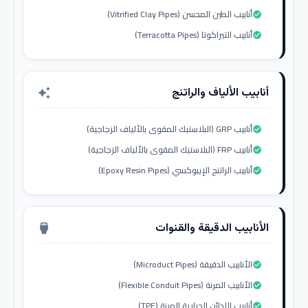
أنابيب الطين المحسن (Vitrified Clay Pipes)
check_circle
أنابيب التيراكوتا (Terracotta Pipes)
check_circle
أنابيب الألياف والراتنج
auto_awesome
أنابيب GRP (البلاستيك المقوى بالألياف الزجاجية)
check_circle
أنابيب FRP (البلاستيك المقوى بالألياف الزجاجية)
check_circle
أنابيب الراتنج الإيبوكسي (Epoxy Resin Pipes)
check_circle
الأنابيب الدقيقة والقنوات
settings_input_hdmi
الأنابيب الدقيقة (Microduct Pipes)
check_circle
الأنابيب المرنة (Flexible Conduit Pipes)
check_circle
أنابيب اللدائن الحرارية المرنة (TPE)
check_circle