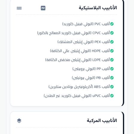
الأنابيب البلاستيكية
water_pump
أنابيب PVC (البولي فينيل كلوريد)
check_circle
أنابيب CPVC (البولي فينيل كلوريد المعالج بالكلور)
check_circle
أنابيب PEX (البولي إيثيلين المتشابك)
check_circle
أنابيب HDPE (البولي إيثيلين عالي الكثافة)
check_circle
أنابيب LDPE (البولي إيثيلين منخفض الكثافة)
check_circle
أنابيب PP (البولي بروبيلين)
check_circle
أنابيب PB (البولي بيوتيلين)
check_circle
أنابيب ABS (أكريلونيتريل بوتادين ستايرين)
check_circle
أنابيب uPVC (البولي فينيل كلوريد غير الملدن)
check_circle
الأنابيب المركبة
layers