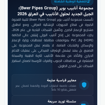
التغطية الوطنية الشاملة
engineering
مجموعة أنابيب بوير (Bwer Pipes Group)
:
الجيل الجديد لحلول الأنابيب في العراق 2026
تأسست مجموعة أنابيب بوير (Bwer Pipes Group) لتلبية الفجوة
الكبيرة في قطاع التجهيزات الإنشائية العراقي. ومع انطلاق
مشاريع الإعمار الكبرى وتأهيل الشبكات البلدية في عام 2026،
ركزت المجموعة على إنتاج أنابيب البولي إيثيلين عالي الكثافة
(HDPE) والـ PVC بمواصفات مطابقة لمتطلبات وزارة الإعمار
والإسكان والبلديات العامة. لا يقتصر عمل المجموعة على
التصنيع، بل يمتد ليشمل الإشراف الميداني على عمليات اللحام
الحراري والتأكد من ملاءمة الأنابيب للتربة الطينية والسبخة
المنتشرة في محافظات الجنوب والفرات الأوسط لضمان استقرار
الشبكات على المدى الطويل.
معايير قياسية صارمة
shield
منتجات خاضعة لاختبارات الجودة والضغط لضمان عمر
تشغيلي يتجاوز 50 عاماً.
سلسلة توريد سريعة