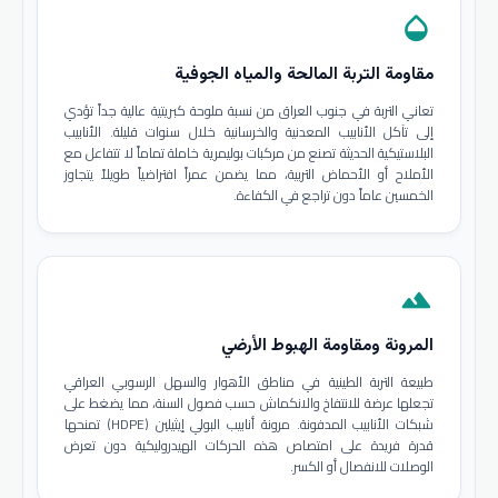
opacity
مقاومة التربة المالحة والمياه الجوفية
تعاني التربة في جنوب العراق من نسبة ملوحة كبريتية عالية جداً تؤدي
إلى تآكل الأنابيب المعدنية والخرسانية خلال سنوات قليلة. الأنابيب
البلاستيكية الحديثة تصنع من مركبات بوليمرية خاملة تماماً لا تتفاعل مع
الأملاح أو الأحماض التربية، مما يضمن عمراً افتراضياً طويلاً يتجاوز
الخمسين عاماً دون تراجع في الكفاءة.
terrain
المرونة ومقاومة الهبوط الأرضي
طبيعة التربة الطينية في مناطق الأهوار والسهل الرسوبي العراقي
تجعلها عرضة للانتفاخ والانكماش حسب فصول السنة، مما يضغط على
شبكات الأنابيب المدفونة. مرونة أنابيب البولي إيثيلين (HDPE) تمنحها
قدرة فريدة على امتصاص هذه الحركات الهيدروليكية دون تعرض
الوصلات للانفصال أو الكسر.