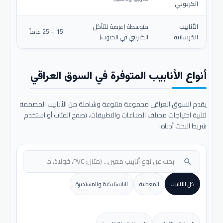
الكربوني
الأنابيب
متوسطة (عرضة للتآكل
15 – 25 عاماً
الخرسانية
الكبريتي في الجنوب)
أنواع الأنابيب المتوفرة في السوق العراقي
يقدم السوق العراقي مجموعة متنوعة وشاملة من الأنابيب المصممة
لتلبية احتياجات مختلف الصناعات والتطبيقات. تصفح الفئات أو استخدم
شريط البحث أدناه:
search
كل الأنابيب
المعدنية
البلاستيكية والمستديرة