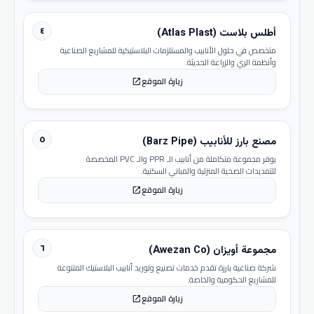
٤
أطلس بلاست (Atlas Plast)
متخصص في حلول الأنابيب والمستلزمات البلاستيكية للمشاريع الصناعية
وأنظمة الري والزراعة الحديثة.
زيارة الموقع
open_in_new
٥
مصنع بارز للأنابيب (Barz Pipe)
يوفر مجموعة متكاملة من أنابيب الـ PPR والـ PVC المخصصة
للتمديدات الصحية المنزلية والمباني السكنية.
زيارة الموقع
open_in_new
٦
مجموعة أويزان (Awezan Co)
شركة صناعية بارزة تقدم خدمات تصنيع وتوريد أنابيب البلاستيك المتنوعة
للمشاريع الحكومية والخاصة.
زيارة الموقع
open_in_new