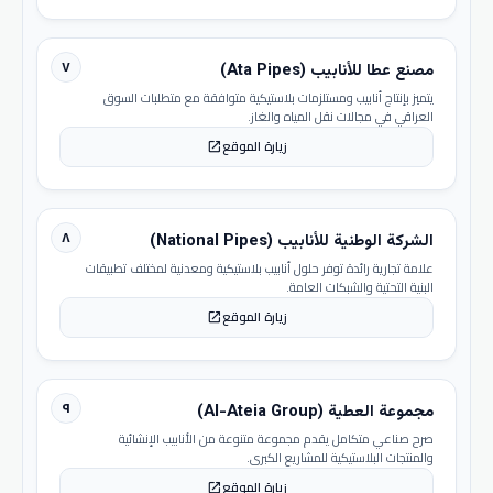
٧
مصنع عطا للأنابيب (Ata Pipes)
يتميز بإنتاج أنابيب ومستلزمات بلاستيكية متوافقة مع متطلبات السوق
العراقي في مجالات نقل المياه والغاز.
زيارة الموقع
open_in_new
٨
الشركة الوطنية للأنابيب (National Pipes)
علامة تجارية رائدة توفر حلول أنابيب بلاستيكية ومعدنية لمختلف تطبيقات
البنية التحتية والشبكات العامة.
زيارة الموقع
open_in_new
٩
مجموعة العطية (Al-Ateia Group)
صرح صناعي متكامل يقدم مجموعة متنوعة من الأنابيب الإنشائية
والمنتجات البلاستيكية للمشاريع الكبرى.
زيارة الموقع
open_in_new