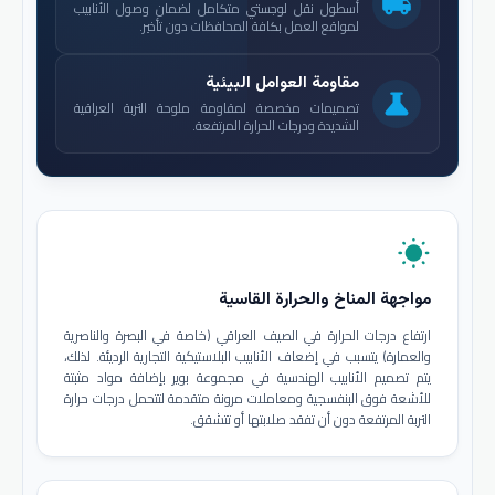
local_shipping
أسطول نقل لوجستي متكامل لضمان وصول الأنابيب
لمواقع العمل بكافة المحافظات دون تأخير.
مقاومة العوامل البيئية
science
تصميمات مخصصة لمقاومة ملوحة التربة العراقية
الشديدة ودرجات الحرارة المرتفعة.
wb_sunny
مواجهة المناخ والحرارة القاسية
ارتفاع درجات الحرارة في الصيف العراقي (خاصة في البصرة والناصرية
والعمارة) يتسبب في إضعاف الأنابيب البلاستيكية التجارية الرديئة. لذلك،
يتم تصميم الأنابيب الهندسية في مجموعة بوير بإضافة مواد مثبتة
للأشعة فوق البنفسجية ومعاملات مرونة متقدمة لتتحمل درجات حرارة
التربة المرتفعة دون أن تفقد صلابتها أو تتشقق.