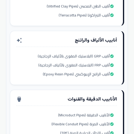
أنابيب الطين المحسن (Vitrified Clay Pipes)
check_circle
أنابيب التيراكوتا (Terracotta Pipes)
check_circle
أنابيب الألياف والراتنج
auto_awesome
أنابيب GRP (البلاستيك المقوى بالألياف الزجاجية)
check_circle
أنابيب FRP (البلاستيك المقوى بالألياف الزجاجية)
check_circle
أنابيب الراتنج الإيبوكسي (Epoxy Resin Pipes)
check_circle
الأنابيب الدقيقة والقنوات
settings_input_hdmi
الأنابيب الدقيقة (Microduct Pipes)
check_circle
الأنابيب المرنة (Flexible Conduit Pipes)
check_circle
أنابيب اللدائن الحرارية المرنة (TPE)
check_circle