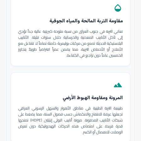
opacity
مقاومة التربة المالحة والمياه الجوفية
تعاني التربة في جنوب العراق من نسبة ملوحة كبريتية عالية جداً تؤدي
إلى تآكل الأنابيب المعدنية والخرسانية خلال سنوات قليلة. الأنابيب
البلاستيكية الحديثة تصنع من مركبات بوليمرية خاملة تماماً لا تتفاعل مع
الأملاح أو الأحماض التربية، مما يضمن عمراً افتراضياً طويلاً يتجاوز
الخمسين عاماً دون تراجع في الكفاءة.
terrain
المرونة ومقاومة الهبوط الأرضي
طبيعة التربة الطينية في مناطق الأهوار والسهل الرسوبي العراقي
تجعلها عرضة للانتفاخ والانكماش حسب فصول السنة، مما يضغط على
شبكات الأنابيب المدفونة. مرونة أنابيب البولي إيثيلين (HDPE) تمنحها
قدرة فريدة على امتصاص هذه الحركات الهيدروليكية دون تعرض
الوصلات للانفصال أو الكسر.