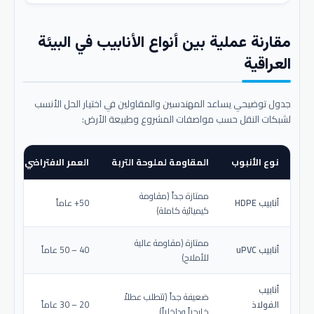
مقارنة عملية بين أنواع الأنابيب في البيئة
العراقية
جدول توضيحي يساعد المهندسين والمقاولين في اختيار الحل الأنسب
لشبكات النقل حسب مواصفات المشروع وطبيعة الأرض:
نوع الأنبوب
المقاومة لملوحة التربة
العمر الافتراضي المتو
ممتازة جداً (مقاومة
أنابيب HDPE
50+ عاماً
كيميائية كاملة)
ممتازة (مقاومة عالية
أنابيب uPVC
40 – 50 عاماً
للأملاح)
أنابيب
ضعيفة جداً (تتطلب عطلاً
الفولاذ
20 – 30 عاماً
خارجياً وداخلياً)