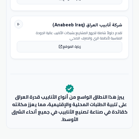
١٠
شركة أنابيب العراق (Anabeeb Iraq)
تقدم حلولاً شاملة لتجهيز المشاريع بشبكات الأنابيب عالية الجودة
المناسبة لأنظمة الري والصرف الصحي.
زيارة الموقع
open_in_new
verified
يبرز هذا النطاق الواسع من أنواع الأنابيب قدرة العراق
على تلبية الطلبات المحلية والإقليمية، مما يعزز مكانته
كقائدة في صناعة تصنيع الأنابيب في جميع أنحاء الشرق
الأوسط.