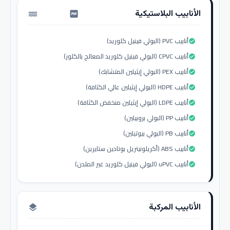
الأنابيب البلاستيكية
water_pump
أنابيب PVC (البولي فينيل كلوريد)
check_circle
أنابيب CPVC (البولي فينيل كلوريد المعالج بالكلور)
check_circle
أنابيب PEX (البولي إيثيلين المتشابك)
check_circle
أنابيب HDPE (البولي إيثيلين عالي الكثافة)
check_circle
أنابيب LDPE (البولي إيثيلين منخفض الكثافة)
check_circle
أنابيب PP (البولي بروبيلين)
check_circle
أنابيب PB (البولي بيوتيلين)
check_circle
أنابيب ABS (أكريلونيتريل بوتادين ستايرين)
check_circle
أنابيب uPVC (البولي فينيل كلوريد غير الملدن)
check_circle
الأنابيب المركبة
layers