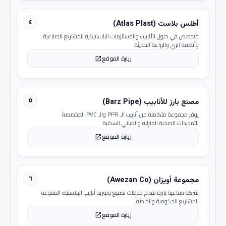
٤
أطلس بلاست (Atlas Plast)
متخصص في حلول الأنابيب والمستلزمات البلاستيكية للمشاريع الصناعية
وأنظمة الري والزراعة الحديثة.
زيارة الموقع
open_in_new
٥
مصنع بارز للأنابيب (Barz Pipe)
يوفر مجموعة متكاملة من أنابيب الـ PPR والـ PVC المخصصة
للتمديدات الصحية المنزلية والمباني السكنية.
زيارة الموقع
open_in_new
٦
مجموعة أويزان (Awezan Co)
شركة صناعية بارزة تقدم خدمات تصنيع وتوريد أنابيب البلاستيك المتنوعة
للمشاريع الحكومية والخاصة.
زيارة الموقع
open_in_new