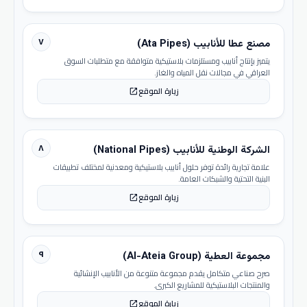
٧
مصنع عطا للأنابيب (Ata Pipes)
يتميز بإنتاج أنابيب ومستلزمات بلاستيكية متوافقة مع متطلبات السوق
العراقي في مجالات نقل المياه والغاز.
زيارة الموقع
open_in_new
٨
الشركة الوطنية للأنابيب (National Pipes)
علامة تجارية رائدة توفر حلول أنابيب بلاستيكية ومعدنية لمختلف تطبيقات
البنية التحتية والشبكات العامة.
زيارة الموقع
open_in_new
٩
مجموعة العطية (Al-Ateia Group)
صرح صناعي متكامل يقدم مجموعة متنوعة من الأنابيب الإنشائية
والمنتجات البلاستيكية للمشاريع الكبرى.
زيارة الموقع
open_in_new