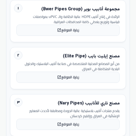
١
مجموعة أنابيب بوير (Bwer Pipes Group)
الرائدة في إنتاج أنابيب HDPE عالية الكثافة والـ uPVC بمواصفات
قياسية وتوزيع يغطي كافة المحافظات العراقية.
زيارة الموقع
open_in_new
٢
مصنع إيليت بايب (Elite Pipe)
من أبرز المصانع المحلية المتخصصة في صناعة أنابيب البلاستيك والحلول
البلدية المتكاملة في العراق.
زيارة الموقع
open_in_new
٣
مصنع ناري للأنابيب (Nary Pipes)
يقدم منتجات أنابيب بلاستيكية عالية الجودة ومطابقة لأحدث المعايير
الإنشائية في العراق وإقليم كردستان.
زيارة الموقع
open_in_new