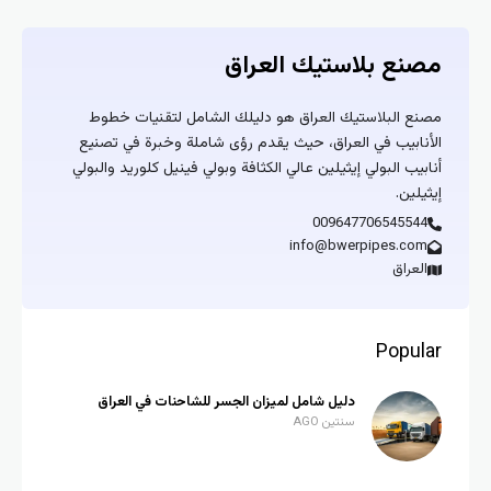
مصنع بلاستيك العراق
مصنع البلاستيك العراق هو دليلك الشامل لتقنيات خطوط
الأنابيب في العراق، حيث يقدم رؤى شاملة وخبرة في تصنيع
أنابيب البولي إيثيلين عالي الكثافة وبولي فينيل كلوريد والبولي
إيثيلين.
009647706545544
info@bwerpipes.com
العراق
Popular
دليل شامل لميزان الجسر للشاحنات في العراق
سنتين AGO