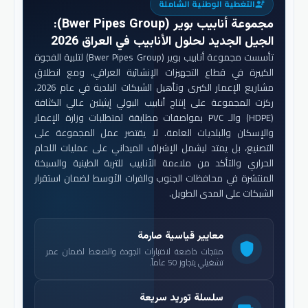
التغطية الوطنية الشاملة
engineering
مجموعة أنابيب بوير (Bwer Pipes Group)
:
الجيل الجديد لحلول الأنابيب في العراق 2026
تأسست مجموعة أنابيب بوير (Bwer Pipes Group) لتلبية الفجوة
الكبيرة في قطاع التجهيزات الإنشائية العراقي. ومع انطلاق
مشاريع الإعمار الكبرى وتأهيل الشبكات البلدية في عام 2026،
ركزت المجموعة على إنتاج أنابيب البولي إيثيلين عالي الكثافة
(HDPE) والـ PVC بمواصفات مطابقة لمتطلبات وزارة الإعمار
والإسكان والبلديات العامة. لا يقتصر عمل المجموعة على
التصنيع، بل يمتد ليشمل الإشراف الميداني على عمليات اللحام
الحراري والتأكد من ملاءمة الأنابيب للتربة الطينية والسبخة
المنتشرة في محافظات الجنوب والفرات الأوسط لضمان استقرار
الشبكات على المدى الطويل.
معايير قياسية صارمة
shield
منتجات خاضعة لاختبارات الجودة والضغط لضمان عمر
تشغيلي يتجاوز 50 عاماً.
سلسلة توريد سريعة