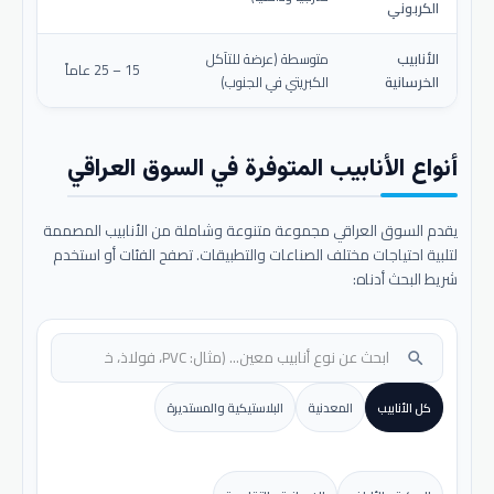
الكربوني
الأنابيب
متوسطة (عرضة للتآكل
15 – 25 عاماً
الخرسانية
الكبريتي في الجنوب)
أنواع الأنابيب المتوفرة في السوق العراقي
يقدم السوق العراقي مجموعة متنوعة وشاملة من الأنابيب المصممة
لتلبية احتياجات مختلف الصناعات والتطبيقات. تصفح الفئات أو استخدم
شريط البحث أدناه:
search
كل الأنابيب
المعدنية
البلاستيكية والمستديرة