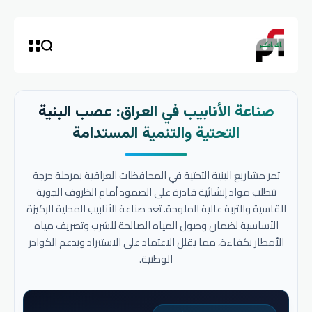
صناعة الأنابيب في العراق: عصب البنية
التحتية والتنمية المستدامة
تمر مشاريع البنية التحتية في المحافظات العراقية بمرحلة حرجة
تتطلب مواد إنشائية قادرة على الصمود أمام الظروف الجوية
القاسية والتربة عالية الملوحة. تعد صناعة الأنابيب المحلية الركيزة
الأساسية لضمان وصول المياه الصالحة للشرب وتصريف مياه
الأمطار بكفاءة، مما يقلل الاعتماد على الاستيراد ويدعم الكوادر
الوطنية.