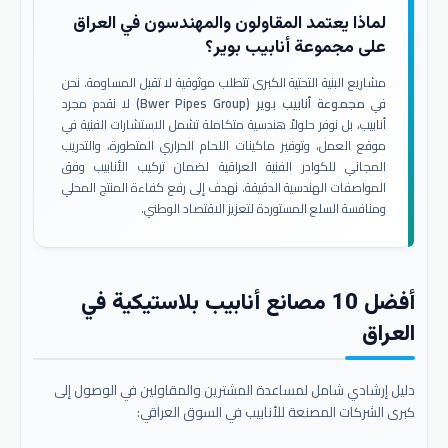
لماذا يعتمد المقاولون والمهندسون في العراق
على مجموعة أنابيب بوير؟
مشاريع البنية التحتية الكبرى تتطلب موثوقية لا تقبل المساومة. نحن
في
مجموعة أنابيب بوير (Bwer Pipes Group)
لا نقدم مجرد
أنابيب، بل نوفر حلولاً هندسية متكاملة تشمل الاستشارات الفنية في
موقع العمل، وتوفير ماكينات اللحام الحراري المتطورة، والتدريب
المجاني للكوادر الفنية العراقية لضمان تركيب الأنابيب وفق
المواصفات الهندسية الدقيقة. نهدف إلى رفع كفاءة المنتج المحلي
ومنافسة السلع المستوردة لتعزيز الاقتصاد الوطني.
أفضل 10 مصانع أنابيب بلاستيكية في
العراق
دليل إرشادي شامل لمساعدة المشترين والمقاولين في الوصول إلى
كبرى الشركات المصنعة للأنابيب في السوق العراقي: