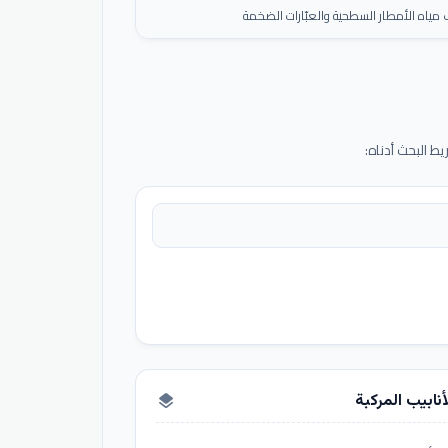
ياه الأمطار السطحية والعبّارات الضخمة
 البحث أدناه:
أنابيب المركبة
layers