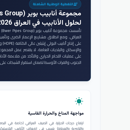
التغطية الوطنية الشاملة
engineering
مجموعة أنابيب بوير (Bwer Pipes Group)
لحلول الأنابيب في العراق 2026
تأس
والإسكان والبلديات العامة. لا يقتصر عمل المجموع
على عمليات اللحام الحراري والتأكد من ملاءمة الأنا
الجنوب والفرات الأوسط لضمان استقرار الشبكات على 
wb_sunny
مواجهة المناخ والحرارة القاسية
ارتفاع درجات الحرارة في الصيف العراقي (خاصة في البصر
والناصرية والعمارة) يتسبب في إضعاف الأنابيب البلاستيكي