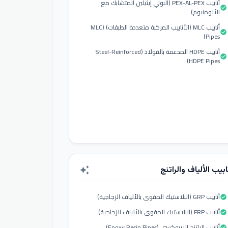
أنابيب PEX-AL-PEX (البولي إيثيلين المتشابك مع
check_circle
الألومنيوم)
أنابيب MLC (الأنابيب المركبة متعددة الطبقات) (MLC
check_circle
Pipes)
أنابيب HDPE المدعمة بالفولاذ (Steel-Reinforced
check_circle
HDPE Pipes)
ابيب الألياف والراتنج
auto_awesome
أنابيب GRP (البلاستيك المقوى بالألياف الزجاجية)
check_circle
أنابيب FRP (البلاستيك المقوى بالألياف الزجاجية)
check_circle
أنابيب الراتنج الإيبوكسي (Epoxy Resin Pipes)
check_circle