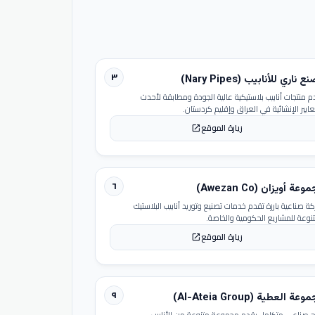
٣
 ناري للأنابيب (Nary Pipes)
م منتجات أنابيب بلاستيكية عالية الجودة ومطابقة لأحدث
عايير الإنشائية في العراق وإقليم كردستان.
زيارة الموقع
open_in_new
٦
عة أويزان (Awezan Co)
ة صناعية بارزة تقدم خدمات تصنيع وتوريد أنابيب البلاستيك
تنوعة للمشاريع الحكومية والخاصة.
زيارة الموقع
open_in_new
٩
عة العطية (Al-Ateia Group)