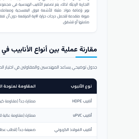
التجارية الرديئة. لذلك، يتم تصميم الأنابيب الهندسية في مجموع
بوير بإضافة مواد مثبتة للأشعة فوق البنفسجية ومعاملا
مرونة متقدمة لتتحمل درجات حرارة التربة المرتفعة دون أن تفق
صلابتها أو تتشقق.
مقارنة عملية بين أنواع الأنابيب في ال
جدول توضيحي يساعد المهندسين والمقاولين في اختيار ال
نوع الأنبوب
المقاومة لملوحة الت
أنابيب HDPE
ممتازة جداً (مقاومة كيم
أنابيب uPVC
ممتازة (مقاومة عالية لل
أنابيب الفولاذ الكربوني
ضعيفة جداً (تتطلب عطلاً خ