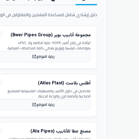
دليل إرشادي شامل لمساعدة المشترين والمقاولين في الوص
مجموعة أنابيب بوير (Bwer Pipes Group)
الرائدة في إنتاج أنابيب HDPE عالية الكثافة والـ uPVC
بمواصفات قياسية وتوزيع يغطي كافة المحافظات العراقية.
زيارة الموقع
open_in_new
أطلس بلاست (Atlas Plast)
متخصص في حلول الأنابيب والمستلزمات البلاستيكية للمشاريع
الصناعية وأنظمة الري والزراعة الحديثة.
زيارة الموقع
open_in_new
مصنع عطا للأنابيب (Ata Pipes)