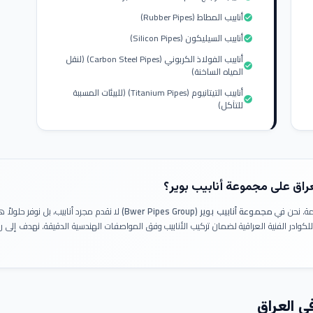
أنابيب المطاط (Rubber Pipes)
check_circle
أنابيب السيليكون (Silicon Pipes)
check_circle
أنابيب الفولاذ الكربوني (Carbon Steel Pipes) (لنقل
check_circle
المياه الساخنة)
أنابيب التيتانيوم (Titanium Pipes) (للبيئات المسببة
check_circle
للتآكل)
عراق على مجموعة أنابيب بوير؟
ومة. نحن في
مجموعة أنابيب بوير (Bwer Pipes Group)
لا نقدم مجرد أنابيب، بل نوفر حلولا
 للكوادر الفنية العراقية لضمان تركيب الأنابيب وفق المواصفات الهندسية الدقيقة. نهدف إلى