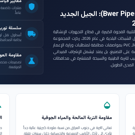
معايير قياس
shield
: الجيل الجديد
عاماً.
سلسلة توري
ست مجموعة أنابيب بوير (Bwer Pipes Group) لتلبية الفجوة الكبيرة في قطاع التجهيزات الإنشائية
local_shipping
أسطول نقل لو
العراقي. ومع انطلاق مشاريع الإعمار الكبرى وتأهيل الشبكات البلدية في عام 2026، ركزت المجموعة
بكافة المحافظات
على إنتاج أنابيب البولي إيثيلين عالي الكثافة (HDPE) والـ PVC بمواصفات مطابقة لمتطلبات وزارة الإعمار
ة على التصنيع، بل يمتد ليشمل الإشراف الميداني
مقاومة العوا
بيب للتربة الطينية والسبخة المنتشرة في محافظات
science
تصميمات مخصصة ل
المدى الطويل.
المرتفعة.
in
opacity
مقاومة التربة المالحة والمياه الجوفية
ال
ة
تعاني التربة في جنوب العراق من نسبة ملوحة كبريتية عالية جداً
طب
ة
تؤدي إلى تآكل الأنابيب المعدنية والخرسانية خلال سنوات قليلة.
ال