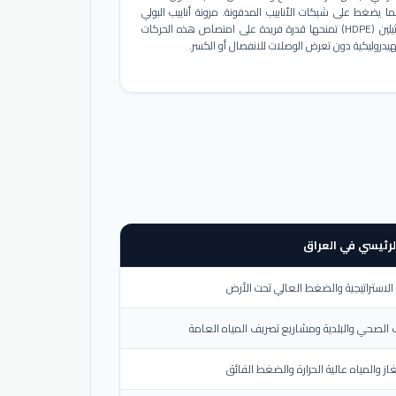
ا يضغط على شبكات الأنابيب المدفونة. مرونة أنابيب البولي
إيثيلين (HDPE) تمنحها قدرة فريدة على امتصاص هذه الحركات
هيدروليكية دون تعرض الوصلات للانفصال أو الكسر.
لرئيسي في العراق
لاستراتيجية والضغط العالي تحت الأرض
الصحي والبلدية ومشاريع تصريف المياه العامة
از والمياه عالية الحرارة والضغط الفائق