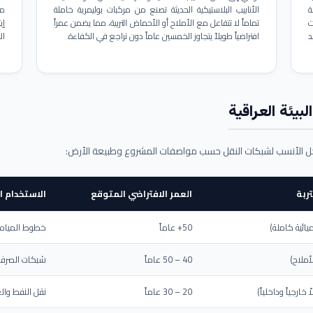
ة
الأنابيب البلاستيكية الحديثة تصنع من مركبات بوليمرية خاملة
مم
ت
تماماً لا تتفاعل مع الأملاح أو الأحماض التربية، مما يضمن عمراً
د
افتراضياً طويلاً يتجاوز الخمسين عاماً دون تراجع في الكفاءة.
ال
بيئة العراقية
حل الأنسب لشبكات النقل حسب مواصفات المشروع وطبيعة الأرض:
ربة
العمر الافتراضي المتوقع
الاستخدام ا
يائية كاملة)
50+ عاماً
خطوط المياه ا
أملاح)
40 – 50 عاماً
شبكات الصرف 
ارجياً وداخلياً)
20 – 30 عاماً
نقل النفط والغ