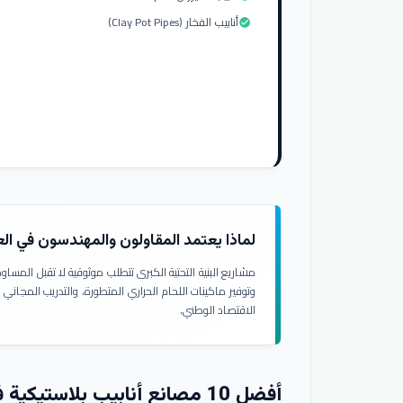
أنابيب الفخار (Clay Pot Pipes)
check_circle
لماذا يعتمد المقاولون والمهندسون في ال
مشاريع البنية التحتية الكبرى تتطلب موثوقية لا تقبل المسا
وتوفير ماكينات اللحام الحراري المتطورة، والتدريب المجاني
الاقتصاد الوطني.
أفضل 10 مصانع أنابيب بلاستيكية في العراق