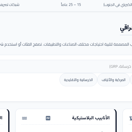
كبريتي في الجنوب)
15 – 25 عاماً
شبكات تصريف م
راقي
لمصممة لتلبية احتياجات مختلف الصناعات والتطبيقات. تصفح الفئات أو استخدم شريط
المركبة والألياف
الخرسانية والتقليدية
الأنابيب البلاستيكية
ال
water_pump
precision_ma