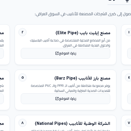
ول إلى كبرى الشركات المصنعة للأنابيب في السوق العراقي:
٢
١
مصنع إيليت بايب (Elite Pipe)
مصنع
من أبرز المصانع المحلية المتخصصة في صناعة أنابيب البلاستيك
يقد
والحلول البلدية المتكاملة في العراق.
الم
زيارة الموقع
open_in_new
٥
٤
مصنع بارز للأنابيب (Barz Pipe)
مجمو
يوفر مجموعة متكاملة من أنابيب الـ PPR والـ PVC المخصصة
شرك
للتمديدات الصحية المنزلية والمباني السكنية.
الم
زيارة الموقع
open_in_new
٨
٧
الشركة الوطنية للأنابيب (National Pipes)
مجمو