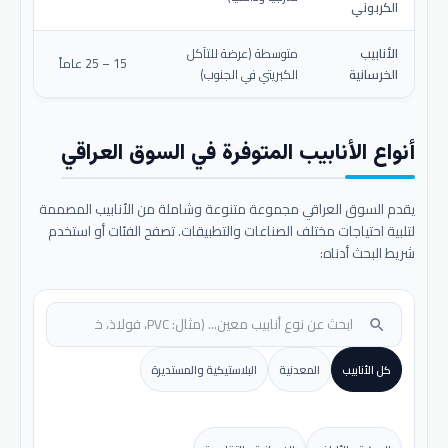
الكربوني
الأنابيب
متوسطة (عرضة للتآكل
15 – 25 عاماً
الخرسانية
الكبريتي في الجنوب)
أنواع الأنابيب المتوفرة في السوق العراقي
يقدم السوق العراقي مجموعة متنوعة وشاملة من الأنابيب المصممة
لتلبية احتياجات مختلف الصناعات والتطبيقات. تصفح الفئات أو استخدم
شريط البحث أدناه:
search
كل الأنابيب
المعدنية
البلاستيكية والمستديرة