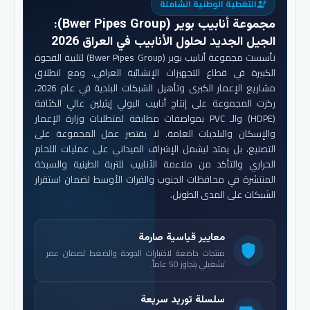
التغطية الوطنية الشاملة
engineering
مجموعة أنابيب بوير (Bwer Pipes Group)
:
الجيل الجديد لحلول الأنابيب في العراق 2026
تأسست مجموعة أنابيب بوير (Bwer Pipes Group) لتلبية الفجوة
الكبيرة في قطاع التجهيزات الإنشائية العراقي. ومع انطلاق
مشاريع الإعمار الكبرى وتأهيل الشبكات البلدية في عام 2026،
ركزت المجموعة على إنتاج أنابيب البولي إيثيلين عالي الكثافة
(HDPE) والـ PVC بمواصفات مطابقة لمتطلبات وزارة الإعمار
والإسكان والبلديات العامة. لا يقتصر عمل المجموعة على
التصنيع، بل يمتد ليشمل الإشراف الميداني على عمليات اللحام
الحراري والتأكد من ملاءمة الأنابيب للتربة الطينية والسبخة
المنتشرة في محافظات الجنوب والفرات الأوسط لضمان استقرار
الشبكات على المدى الطويل.
معايير قياسية صارمة
shield
منتجات خاضعة لاختبارات الجودة والضغط لضمان عمر
تشغيلي يتجاوز 50 عاماً.
سلسلة توريد سريعة