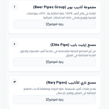
١
مجموعة أنابيب بوير (Bwer Pipes Group)
الرائدة في إنتاج أنابيب HDPE عالية الكثافة والـ uPVC بمواصفات
قياسية وتوزيع يغطي كافة المحافظات العراقية.
زيارة الموقع
open_in_new
٢
مصنع إيليت بايب (Elite Pipe)
من أبرز المصانع المحلية المتخصصة في صناعة أنابيب البلاستيك والحلول
البلدية المتكاملة في العراق.
زيارة الموقع
open_in_new
٣
مصنع ناري للأنابيب (Nary Pipes)
يقدم منتجات أنابيب بلاستيكية عالية الجودة ومطابقة لأحدث المعايير
الإنشائية في العراق وإقليم كردستان.
زيارة الموقع
open_in_new