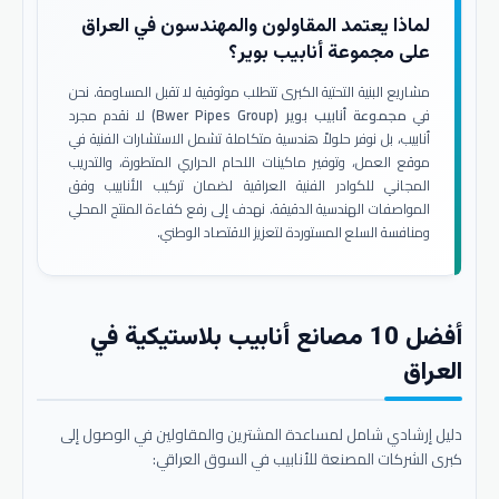
لماذا يعتمد المقاولون والمهندسون في العراق
على مجموعة أنابيب بوير؟
مشاريع البنية التحتية الكبرى تتطلب موثوقية لا تقبل المساومة. نحن
في
مجموعة أنابيب بوير (Bwer Pipes Group)
لا نقدم مجرد
أنابيب، بل نوفر حلولاً هندسية متكاملة تشمل الاستشارات الفنية في
موقع العمل، وتوفير ماكينات اللحام الحراري المتطورة، والتدريب
المجاني للكوادر الفنية العراقية لضمان تركيب الأنابيب وفق
المواصفات الهندسية الدقيقة. نهدف إلى رفع كفاءة المنتج المحلي
ومنافسة السلع المستوردة لتعزيز الاقتصاد الوطني.
أفضل 10 مصانع أنابيب بلاستيكية في
العراق
دليل إرشادي شامل لمساعدة المشترين والمقاولين في الوصول إلى
كبرى الشركات المصنعة للأنابيب في السوق العراقي: