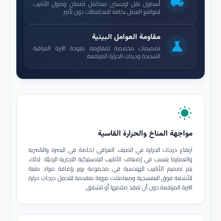
local_shipping
أسطول نقل لوجستي متكامل لضمان وصول الأنابيب
لمواقع العمل بكافة المحافظات دون تأخير.
مقاومة العوامل البيئية
science
تصميمات مخصصة لمقاومة ملوحة التربة العراقية
الشديدة ودرجات الحرارة المرتفعة.
wb_sunny
مواجهة المناخ والحرارة القاسية
ارتفاع درجات الحرارة في الصيف العراقي (خاصة في البصرة والناصرية
والعمارة) يتسبب في إضعاف الأنابيب البلاستيكية التجارية الرديئة. لذلك،
يتم تصميم الأنابيب الهندسية في مجموعة بوير بإضافة مواد مثبتة
للأشعة فوق البنفسجية ومعاملات مرونة متقدمة لتتحمل درجات حرارة
التربة المرتفعة دون أن تفقد صلابتها أو تتشقق.