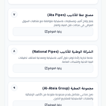
٧
مصنع عطا للأنابيب (Ata Pipes)
يتميز بإنتاج أنابيب ومستلزمات بلاستيكية متوافقة مع متطلبات السوق
العراقي في مجالات نقل المياه والغاز.
زيارة الموقع
open_in_new
٨
الشركة الوطنية للأنابيب (National Pipes)
علامة تجارية رائدة توفر حلول أنابيب بلاستيكية ومعدنية لمختلف تطبيقات
البنية التحتية والشبكات العامة.
زيارة الموقع
open_in_new
٩
مجموعة العطية (Al-Ateia Group)
صرح صناعي متكامل يقدم مجموعة متنوعة من الأنابيب الإنشائية
والمنتجات البلاستيكية للمشاريع الكبرى.
زيارة الموقع
open_in_new