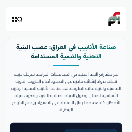
صناعة الأنابيب في العراق: عصب البنية
التحتية والتنمية المستدامة
تمر مشاريع البنية التحتية في المحافظات العراقية بمرحلة حرجة
تتطلب مواد إنشائية قادرة على الصمود أمام الظروف الجوية
القاسية والتربة عالية الملوحة. تعد صناعة الأنابيب المحلية الركيزة
الأساسية لضمان وصول المياه الصالحة للشرب وتصريف مياه
الأمطار بكفاءة، مما يقلل الاعتماد على الاستيراد ويدعم الكوادر
الوطنية.