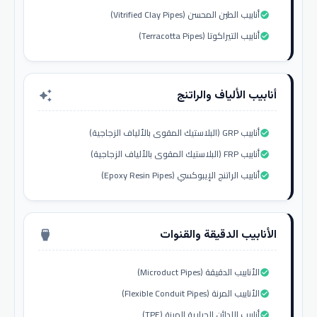
أنابيب الطين المحسن (Vitrified Clay Pipes)
check_circle
أنابيب التيراكوتا (Terracotta Pipes)
check_circle
أنابيب الألياف والراتنج
auto_awesome
أنابيب GRP (البلاستيك المقوى بالألياف الزجاجية)
check_circle
أنابيب FRP (البلاستيك المقوى بالألياف الزجاجية)
check_circle
أنابيب الراتنج الإيبوكسي (Epoxy Resin Pipes)
check_circle
الأنابيب الدقيقة والقنوات
settings_input_hdmi
الأنابيب الدقيقة (Microduct Pipes)
check_circle
الأنابيب المرنة (Flexible Conduit Pipes)
check_circle
أنابيب اللدائن الحرارية المرنة (TPE)
check_circle