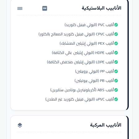
الأنابيب البلاستيكية
water_pump
أنابيب PVC (البولي فينيل كلوريد)
check_circle
أنابيب CPVC (البولي فينيل كلوريد المعالج بالكلور)
check_circle
أنابيب PEX (البولي إيثيلين المتشابك)
check_circle
أنابيب HDPE (البولي إيثيلين عالي الكثافة)
check_circle
أنابيب LDPE (البولي إيثيلين منخفض الكثافة)
check_circle
أنابيب PP (البولي بروبيلين)
check_circle
أنابيب PB (البولي بيوتيلين)
check_circle
أنابيب ABS (أكريلونيتريل بوتادين ستايرين)
check_circle
أنابيب uPVC (البولي فينيل كلوريد غير الملدن)
check_circle
الأنابيب المركبة
layers