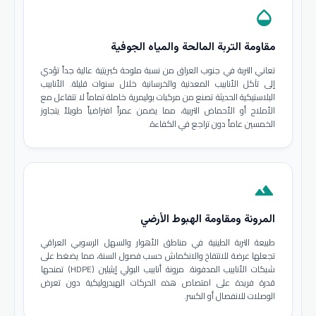
opacity
مقاومة التربة المالحة والمياه الجوفية
تعاني التربة في جنوب العراق من نسبة ملوحة كبريتية عالية جداً تؤدي
إلى تآكل الأنابيب المعدنية والخرسانية خلال سنوات قليلة. الأنابيب
البلاستيكية الحديثة تصنع من مركبات بوليمرية خاملة تماماً لا تتفاعل مع
الأملاح أو الأحماض التربية، مما يضمن عمراً افتراضياً طويلاً يتجاوز
الخمسين عاماً دون تراجع في الكفاءة.
terrain
المرونة ومقاومة الهبوط الأرضي
طبيعة التربة الطينية في مناطق الأهوار والسهل الرسوبي العراقي
تجعلها عرضة للانتفاخ والانكماش حسب فصول السنة، مما يضغط على
شبكات الأنابيب المدفونة. مرونة أنابيب البولي إيثيلين (HDPE) تمنحها
قدرة فريدة على امتصاص هذه الحركات الهيدروليكية دون تعرض
الوصلات للانفصال أو الكسر.