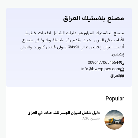
مصنع بلاستيك العراق
مصنع البلاستيك العراق هو دليلك الشامل لتقنيات خطوط
الأنابيب في العراق، حيث يقدم رؤى شاملة وخبرة في تصنيع
أنابيب البولي إيثيلين عالي الكثافة وبولي فينيل كلوريد والبولي
إيثيلين.
009647706545544
info@bwerpipes.com
العراق
Popular
دليل شامل لميزان الجسر للشاحنات في العراق
سنتين AGO