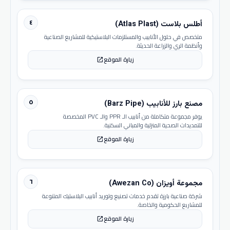
٤
أطلس بلاست (Atlas Plast)
متخصص في حلول الأنابيب والمستلزمات البلاستيكية للمشاريع الصناعية
وأنظمة الري والزراعة الحديثة.
زيارة الموقع
open_in_new
٥
مصنع بارز للأنابيب (Barz Pipe)
يوفر مجموعة متكاملة من أنابيب الـ PPR والـ PVC المخصصة
للتمديدات الصحية المنزلية والمباني السكنية.
زيارة الموقع
open_in_new
٦
مجموعة أويزان (Awezan Co)
شركة صناعية بارزة تقدم خدمات تصنيع وتوريد أنابيب البلاستيك المتنوعة
للمشاريع الحكومية والخاصة.
زيارة الموقع
open_in_new