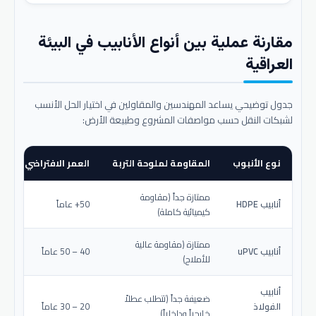
مقارنة عملية بين أنواع الأنابيب في البيئة
العراقية
جدول توضيحي يساعد المهندسين والمقاولين في اختيار الحل الأنسب
لشبكات النقل حسب مواصفات المشروع وطبيعة الأرض:
نوع الأنبوب
المقاومة لملوحة التربة
العمر الافتراضي المتو
ممتازة جداً (مقاومة
أنابيب HDPE
50+ عاماً
كيميائية كاملة)
ممتازة (مقاومة عالية
أنابيب uPVC
40 – 50 عاماً
للأملاح)
أنابيب
ضعيفة جداً (تتطلب عطلاً
الفولاذ
20 – 30 عاماً
خارجياً وداخلياً)