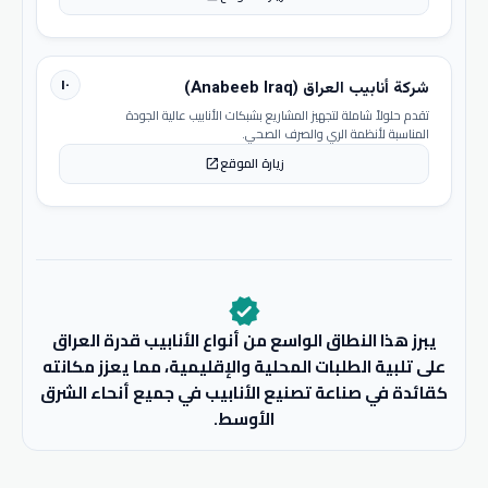
١٠
شركة أنابيب العراق (Anabeeb Iraq)
تقدم حلولاً شاملة لتجهيز المشاريع بشبكات الأنابيب عالية الجودة
المناسبة لأنظمة الري والصرف الصحي.
زيارة الموقع
open_in_new
verified
يبرز هذا النطاق الواسع من أنواع الأنابيب قدرة العراق
على تلبية الطلبات المحلية والإقليمية، مما يعزز مكانته
كقائدة في صناعة تصنيع الأنابيب في جميع أنحاء الشرق
الأوسط.