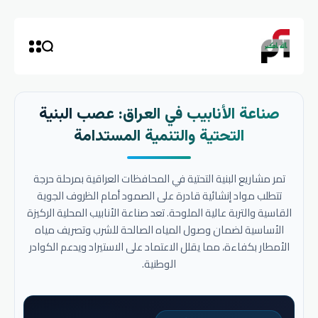
صناعة الأنابيب في العراق: عصب البنية
التحتية والتنمية المستدامة
تمر مشاريع البنية التحتية في المحافظات العراقية بمرحلة حرجة
تتطلب مواد إنشائية قادرة على الصمود أمام الظروف الجوية
القاسية والتربة عالية الملوحة. تعد صناعة الأنابيب المحلية الركيزة
الأساسية لضمان وصول المياه الصالحة للشرب وتصريف مياه
الأمطار بكفاءة، مما يقلل الاعتماد على الاستيراد ويدعم الكوادر
الوطنية.