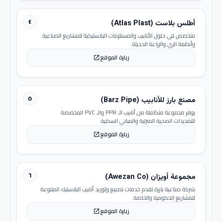
٤
أطلس بلاست (Atlas Plast)
متخصص في حلول الأنابيب والمستلزمات البلاستيكية للمشاريع الصناعية
وأنظمة الري والزراعة الحديثة.
زيارة الموقع
open_in_new
٥
مصنع بارز للأنابيب (Barz Pipe)
يوفر مجموعة متكاملة من أنابيب الـ PPR والـ PVC المخصصة
للتمديدات الصحية المنزلية والمباني السكنية.
زيارة الموقع
open_in_new
٦
مجموعة أويزان (Awezan Co)
شركة صناعية بارزة تقدم خدمات تصنيع وتوريد أنابيب البلاستيك المتنوعة
للمشاريع الحكومية والخاصة.
زيارة الموقع
open_in_new