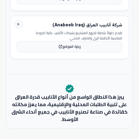
١٠
شركة أنابيب العراق (Anabeeb Iraq)
تقدم حلولاً شاملة لتجهيز المشاريع بشبكات الأنابيب عالية الجودة
المناسبة لأنظمة الري والصرف الصحي.
زيارة الموقع
open_in_new
verified
يبرز هذا النطاق الواسع من أنواع الأنابيب قدرة العراق
على تلبية الطلبات المحلية والإقليمية، مما يعزز مكانته
كقائدة في صناعة تصنيع الأنابيب في جميع أنحاء الشرق
الأوسط.