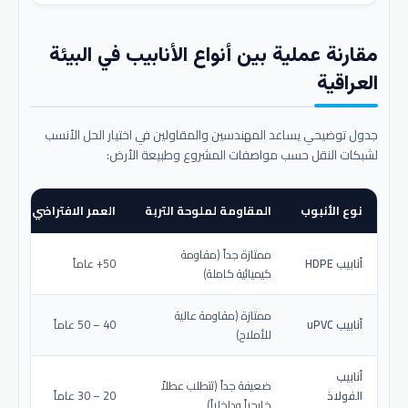
مقارنة عملية بين أنواع الأنابيب في البيئة
العراقية
جدول توضيحي يساعد المهندسين والمقاولين في اختيار الحل الأنسب
لشبكات النقل حسب مواصفات المشروع وطبيعة الأرض:
نوع الأنبوب
المقاومة لملوحة التربة
العمر الافتراضي المتو
ممتازة جداً (مقاومة
أنابيب HDPE
50+ عاماً
كيميائية كاملة)
ممتازة (مقاومة عالية
أنابيب uPVC
40 – 50 عاماً
للأملاح)
أنابيب
ضعيفة جداً (تتطلب عطلاً
الفولاذ
20 – 30 عاماً
خارجياً وداخلياً)