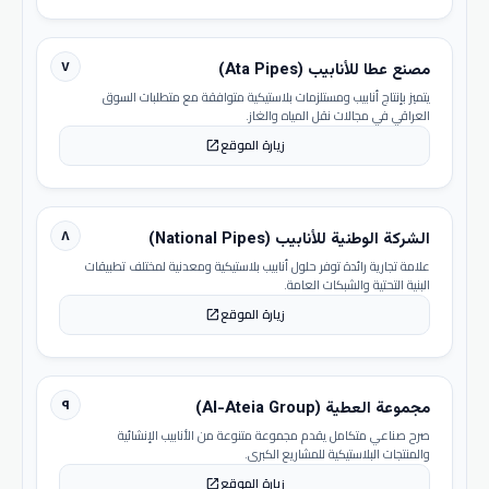
٧
مصنع عطا للأنابيب (Ata Pipes)
يتميز بإنتاج أنابيب ومستلزمات بلاستيكية متوافقة مع متطلبات السوق
العراقي في مجالات نقل المياه والغاز.
زيارة الموقع
open_in_new
٨
الشركة الوطنية للأنابيب (National Pipes)
علامة تجارية رائدة توفر حلول أنابيب بلاستيكية ومعدنية لمختلف تطبيقات
البنية التحتية والشبكات العامة.
زيارة الموقع
open_in_new
٩
مجموعة العطية (Al-Ateia Group)
صرح صناعي متكامل يقدم مجموعة متنوعة من الأنابيب الإنشائية
والمنتجات البلاستيكية للمشاريع الكبرى.
زيارة الموقع
open_in_new