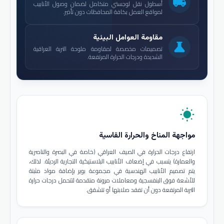
local_shipping
أسطول نقل لوجستي متكامل لضمان وصول الأنابيب
لمواقع العمل بكافة المحافظات دون تأخير.
مقاومة العوامل البيئية
science
تصميمات مخصصة لمقاومة ملوحة التربة العراقية
الشديدة ودرجات الحرارة المرتفعة.
wb_sunny
مواجهة المناخ والحرارة القاسية
ارتفاع درجات الحرارة في الصيف العراقي (خاصة في البصرة والناصرية
والعمارة) يتسبب في إضعاف الأنابيب البلاستيكية التجارية الرديئة. لذلك،
يتم تصميم الأنابيب الهندسية في مجموعة بوير بإضافة مواد مثبتة
للأشعة فوق البنفسجية ومعاملات مرونة متقدمة لتتحمل درجات حرارة
التربة المرتفعة دون أن تفقد صلابتها أو تتشقق.