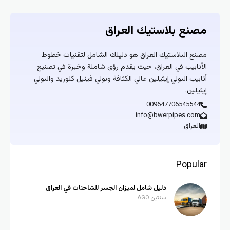
مصنع بلاستيك العراق
مصنع البلاستيك العراق هو دليلك الشامل لتقنيات خطوط
الأنابيب في العراق، حيث يقدم رؤى شاملة وخبرة في تصنيع
أنابيب البولي إيثيلين عالي الكثافة وبولي فينيل كلوريد والبولي
إيثيلين.
009647706545544
info@bwerpipes.com
العراق
Popular
دليل شامل لميزان الجسر للشاحنات في العراق
سنتين AGO