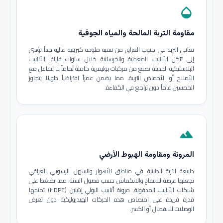
opacity
مقاومة التربة المالحة والمياه الجوفية
تعاني التربة في جنوب العراق من نسبة ملوحة كبريتية عالية جداً تؤدي
إلى تآكل الأنابيب المعدنية والخرسانية خلال سنوات قليلة. الأنابيب
البلاستيكية الحديثة تصنع من مركبات بوليمرية خاملة تماماً لا تتفاعل مع
الأملاح أو الأحماض التربية، مما يضمن عمراً افتراضياً طويلاً يتجاوز
الخمسين عاماً دون تراجع في الكفاءة.
terrain
المرونة ومقاومة الهبوط الأرضي
طبيعة التربة الطينية في مناطق الأهوار والسهل الرسوبي العراقي
تجعلها عرضة للانتفاخ والانكماش حسب فصول السنة، مما يضغط على
شبكات الأنابيب المدفونة. مرونة أنابيب البولي إيثيلين (HDPE) تمنحها
قدرة فريدة على امتصاص هذه الحركات الهيدروليكية دون تعرض
الوصلات للانفصال أو الكسر.