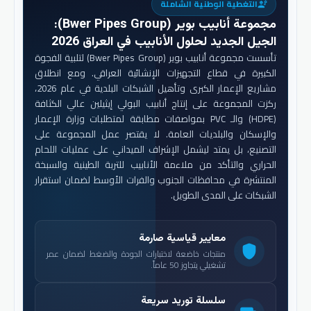
التغطية الوطنية الشاملة
engineering
مجموعة أنابيب بوير (Bwer Pipes Group)
:
الجيل الجديد لحلول الأنابيب في العراق 2026
تأسست مجموعة أنابيب بوير (Bwer Pipes Group) لتلبية الفجوة
الكبيرة في قطاع التجهيزات الإنشائية العراقي. ومع انطلاق
مشاريع الإعمار الكبرى وتأهيل الشبكات البلدية في عام 2026،
ركزت المجموعة على إنتاج أنابيب البولي إيثيلين عالي الكثافة
(HDPE) والـ PVC بمواصفات مطابقة لمتطلبات وزارة الإعمار
والإسكان والبلديات العامة. لا يقتصر عمل المجموعة على
التصنيع، بل يمتد ليشمل الإشراف الميداني على عمليات اللحام
الحراري والتأكد من ملاءمة الأنابيب للتربة الطينية والسبخة
المنتشرة في محافظات الجنوب والفرات الأوسط لضمان استقرار
الشبكات على المدى الطويل.
معايير قياسية صارمة
shield
منتجات خاضعة لاختبارات الجودة والضغط لضمان عمر
تشغيلي يتجاوز 50 عاماً.
سلسلة توريد سريعة