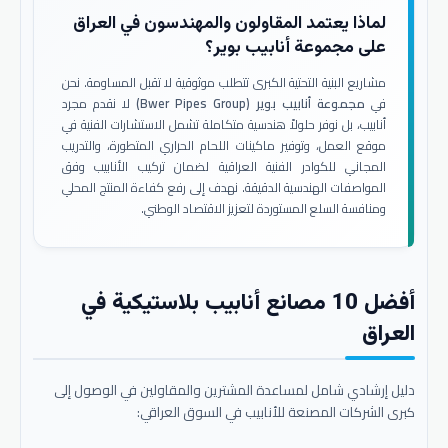
لماذا يعتمد المقاولون والمهندسون في العراق
على مجموعة أنابيب بوير؟
مشاريع البنية التحتية الكبرى تتطلب موثوقية لا تقبل المساومة. نحن
في
مجموعة أنابيب بوير (Bwer Pipes Group)
لا نقدم مجرد
أنابيب، بل نوفر حلولاً هندسية متكاملة تشمل الاستشارات الفنية في
موقع العمل، وتوفير ماكينات اللحام الحراري المتطورة، والتدريب
المجاني للكوادر الفنية العراقية لضمان تركيب الأنابيب وفق
المواصفات الهندسية الدقيقة. نهدف إلى رفع كفاءة المنتج المحلي
ومنافسة السلع المستوردة لتعزيز الاقتصاد الوطني.
أفضل 10 مصانع أنابيب بلاستيكية في
العراق
دليل إرشادي شامل لمساعدة المشترين والمقاولين في الوصول إلى
كبرى الشركات المصنعة للأنابيب في السوق العراقي: