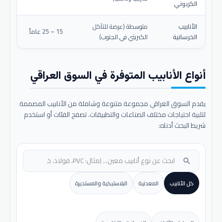
الكربوني
الأنابيب
متوسطة (عرضة للتآكل
15 – 25 عاماً
الخرسانية
الكبريتي في الجنوب)
أنواع الأنابيب المتوفرة في السوق العراقي
يقدم السوق العراقي مجموعة متنوعة وشاملة من الأنابيب المصممة
لتلبية احتياجات مختلف الصناعات والتطبيقات. تصفح الفئات أو استخدم
شريط البحث أدناه:
search
كل الأنابيب
المعدنية
البلاستيكية والمستديرة