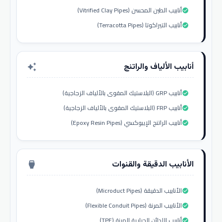
أنابيب الطين المحسن (Vitrified Clay Pipes)
check_circle
أنابيب التيراكوتا (Terracotta Pipes)
check_circle
أنابيب الألياف والراتنج
auto_awesome
أنابيب GRP (البلاستيك المقوى بالألياف الزجاجية)
check_circle
أنابيب FRP (البلاستيك المقوى بالألياف الزجاجية)
check_circle
أنابيب الراتنج الإيبوكسي (Epoxy Resin Pipes)
check_circle
الأنابيب الدقيقة والقنوات
settings_input_hdmi
الأنابيب الدقيقة (Microduct Pipes)
check_circle
الأنابيب المرنة (Flexible Conduit Pipes)
check_circle
أنابيب اللدائن الحرارية المرنة (TPE)
check_circle