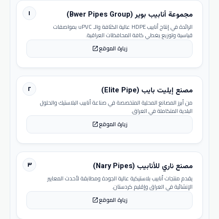
١
مجموعة أنابيب بوير (Bwer Pipes Group)
الرائدة في إنتاج أنابيب HDPE عالية الكثافة والـ uPVC بمواصفات
قياسية وتوزيع يغطي كافة المحافظات العراقية.
زيارة الموقع
open_in_new
٢
مصنع إيليت بايب (Elite Pipe)
من أبرز المصانع المحلية المتخصصة في صناعة أنابيب البلاستيك والحلول
البلدية المتكاملة في العراق.
زيارة الموقع
open_in_new
٣
مصنع ناري للأنابيب (Nary Pipes)
يقدم منتجات أنابيب بلاستيكية عالية الجودة ومطابقة لأحدث المعايير
الإنشائية في العراق وإقليم كردستان.
زيارة الموقع
open_in_new