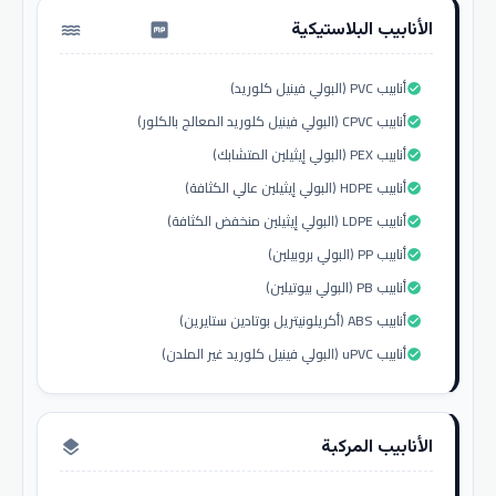
الأنابيب البلاستيكية
water_pump
أنابيب PVC (البولي فينيل كلوريد)
check_circle
أنابيب CPVC (البولي فينيل كلوريد المعالج بالكلور)
check_circle
أنابيب PEX (البولي إيثيلين المتشابك)
check_circle
أنابيب HDPE (البولي إيثيلين عالي الكثافة)
check_circle
أنابيب LDPE (البولي إيثيلين منخفض الكثافة)
check_circle
أنابيب PP (البولي بروبيلين)
check_circle
أنابيب PB (البولي بيوتيلين)
check_circle
أنابيب ABS (أكريلونيتريل بوتادين ستايرين)
check_circle
أنابيب uPVC (البولي فينيل كلوريد غير الملدن)
check_circle
الأنابيب المركبة
layers