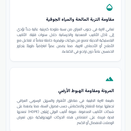
opacity
مقاومة التربة المالحة والمياه الجوفية
تعاني التربة في جنوب العراق من نسبة ملوحة كبريتية عالية جداً تؤدي
إلى تآكل الأنابيب المعدنية والخرسانية خلال سنوات قليلة. الأنابيب
البلاستيكية الحديثة تصنع من مركبات بوليمرية خاملة تماماً لا تتفاعل مع
الأملاح أو الأحماض التربية، مما يضمن عمراً افتراضياً طويلاً يتجاوز
الخمسين عاماً دون تراجع في الكفاءة.
terrain
المرونة ومقاومة الهبوط الأرضي
طبيعة التربة الطينية في مناطق الأهوار والسهل الرسوبي العراقي
تجعلها عرضة للانتفاخ والانكماش حسب فصول السنة، مما يضغط على
شبكات الأنابيب المدفونة. مرونة أنابيب البولي إيثيلين (HDPE) تمنحها
قدرة فريدة على امتصاص هذه الحركات الهيدروليكية دون تعرض
الوصلات للانفصال أو الكسر.