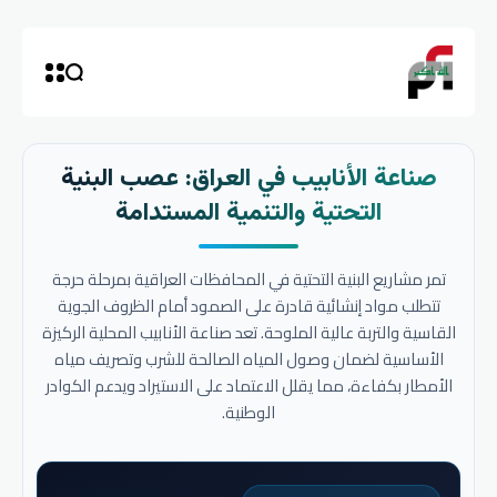
صناعة الأنابيب في العراق: عصب البنية
التحتية والتنمية المستدامة
تمر مشاريع البنية التحتية في المحافظات العراقية بمرحلة حرجة
تتطلب مواد إنشائية قادرة على الصمود أمام الظروف الجوية
القاسية والتربة عالية الملوحة. تعد صناعة الأنابيب المحلية الركيزة
الأساسية لضمان وصول المياه الصالحة للشرب وتصريف مياه
الأمطار بكفاءة، مما يقلل الاعتماد على الاستيراد ويدعم الكوادر
الوطنية.