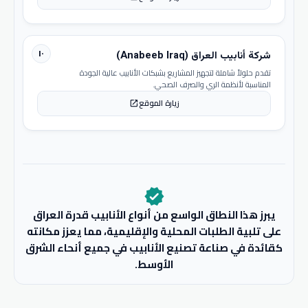
١٠
شركة أنابيب العراق (Anabeeb Iraq)
تقدم حلولاً شاملة لتجهيز المشاريع بشبكات الأنابيب عالية الجودة
المناسبة لأنظمة الري والصرف الصحي.
زيارة الموقع
open_in_new
verified
يبرز هذا النطاق الواسع من أنواع الأنابيب قدرة العراق
على تلبية الطلبات المحلية والإقليمية، مما يعزز مكانته
كقائدة في صناعة تصنيع الأنابيب في جميع أنحاء الشرق
الأوسط.