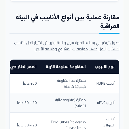
مقارنة عملية بين أنواع الأنابيب في البيئة
العراقية
جدول توضيحي يساعد المهندسين والمقاولين في اختيار الحل الأنسب
لشبكات النقل حسب مواصفات المشروع وطبيعة الأرض:
نوع الأنبوب
المقاومة لملوحة التربة
العمر الافتراضي المتو
ممتازة جداً (مقاومة
أنابيب HDPE
50+ عاماً
كيميائية كاملة)
ممتازة (مقاومة عالية
أنابيب uPVC
40 – 50 عاماً
للأملاح)
أنابيب
ضعيفة جداً (تتطلب عطلاً
الفولاذ
20 – 30 عاماً
خارجياً وداخلياً)