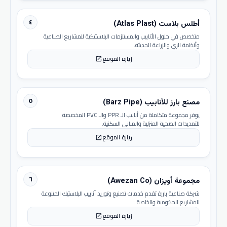
٤
أطلس بلاست (Atlas Plast)
متخصص في حلول الأنابيب والمستلزمات البلاستيكية للمشاريع الصناعية
وأنظمة الري والزراعة الحديثة.
زيارة الموقع
open_in_new
٥
مصنع بارز للأنابيب (Barz Pipe)
يوفر مجموعة متكاملة من أنابيب الـ PPR والـ PVC المخصصة
للتمديدات الصحية المنزلية والمباني السكنية.
زيارة الموقع
open_in_new
٦
مجموعة أويزان (Awezan Co)
شركة صناعية بارزة تقدم خدمات تصنيع وتوريد أنابيب البلاستيك المتنوعة
للمشاريع الحكومية والخاصة.
زيارة الموقع
open_in_new