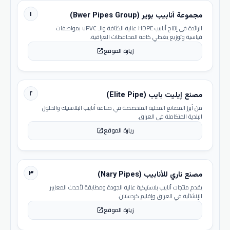
١
مجموعة أنابيب بوير (Bwer Pipes Group)
الرائدة في إنتاج أنابيب HDPE عالية الكثافة والـ uPVC بمواصفات
قياسية وتوزيع يغطي كافة المحافظات العراقية.
زيارة الموقع
open_in_new
٢
مصنع إيليت بايب (Elite Pipe)
من أبرز المصانع المحلية المتخصصة في صناعة أنابيب البلاستيك والحلول
البلدية المتكاملة في العراق.
زيارة الموقع
open_in_new
٣
مصنع ناري للأنابيب (Nary Pipes)
يقدم منتجات أنابيب بلاستيكية عالية الجودة ومطابقة لأحدث المعايير
الإنشائية في العراق وإقليم كردستان.
زيارة الموقع
open_in_new