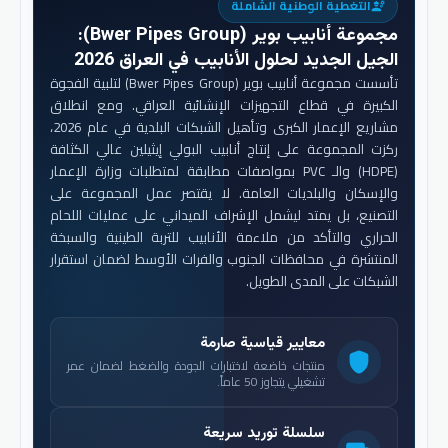
التغطية الوطنية الشاملة
engineering
مجموعة أنابيب بوير (Bwer Pipes Group)
:
الجيل الجديد لحلول الأنابيب في العراق 2026
تأسست مجموعة أنابيب بوير (Bwer Pipes Group) لتلبية الفجوة
الكبيرة في قطاع التجهيزات الإنشائية العراقي. ومع انطلاق
مشاريع الإعمار الكبرى وتأهيل الشبكات البلدية في عام 2026،
ركزت المجموعة على إنتاج أنابيب البولي إيثيلين عالي الكثافة
(HDPE) والـ PVC بمواصفات مطابقة لمتطلبات وزارة الإعمار
والإسكان والبلديات العامة. لا يقتصر عمل المجموعة على
التصنيع، بل يمتد ليشمل الإشراف الميداني على عمليات اللحام
الحراري والتأكد من ملاءمة الأنابيب للتربة الطينية والسبخة
المنتشرة في محافظات الجنوب والفرات الأوسط لضمان استقرار
الشبكات على المدى الطويل.
معايير قياسية صارمة
shield
منتجات خاضعة لاختبارات الجودة والضغط لضمان عمر
تشغيلي يتجاوز 50 عاماً.
سلسلة توريد سريعة