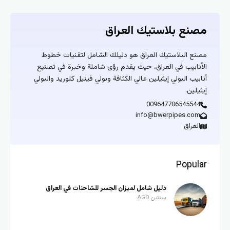
مصنع بلاستيك العراق
مصنع البلاستيك العراق هو دليلك الشامل لتقنيات خطوط
الأنابيب في العراق، حيث يقدم رؤى شاملة وخبرة في تصنيع
أنابيب البولي إيثيلين عالي الكثافة وبولي فينيل كلوريد والبولي
إيثيلين.
009647706545544
info@bwerpipes.com
العراق
Popular
دليل شامل لميزان الجسر للشاحنات في العراق
سنتين AGO