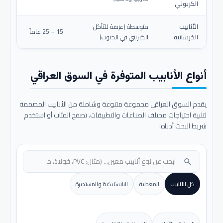
الكربوني
الأنابيب
متوسطة (عرضة للتآكل
15 – 25 عاماً
الخرسانية
الكبريتي في الجنوب)
أنواع الأنابيب المتوفرة في السوق العراقي
يقدم السوق العراقي مجموعة متنوعة وشاملة من الأنابيب المصممة
لتلبية احتياجات مختلف الصناعات والتطبيقات. تصفح الفئات أو استخدم
شريط البحث أدناه:
search
كل الأنابيب
المعدنية
البلاستيكية والمستديرة