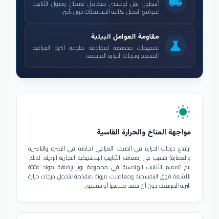
local_shipping
أسطول نقل لوجستي متكامل لضمان وصول الأنابيب
لمواقع العمل بكافة المحافظات دون تأخير.
مقاومة العوامل البيئية
science
تصميمات مخصصة لمقاومة ملوحة التربة العراقية
الشديدة ودرجات الحرارة المرتفعة.
wb_sunny
مواجهة المناخ والحرارة القاسية
ارتفاع درجات الحرارة في الصيف العراقي (خاصة في البصرة والناصرية
والعمارة) يتسبب في إضعاف الأنابيب البلاستيكية التجارية الرديئة. لذلك،
يتم تصميم الأنابيب الهندسية في مجموعة بوير بإضافة مواد مثبتة
للأشعة فوق البنفسجية ومعاملات مرونة متقدمة لتتحمل درجات حرارة
التربة المرتفعة دون أن تفقد صلابتها أو تتشقق.