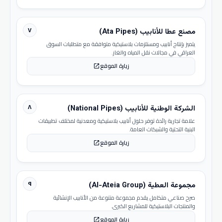
٧
مصنع عطا للأنابيب (Ata Pipes)
يتميز بإنتاج أنابيب ومستلزمات بلاستيكية متوافقة مع متطلبات السوق
العراقي في مجالات نقل المياه والغاز.
زيارة الموقع
open_in_new
٨
الشركة الوطنية للأنابيب (National Pipes)
علامة تجارية رائدة توفر حلول أنابيب بلاستيكية ومعدنية لمختلف تطبيقات
البنية التحتية والشبكات العامة.
زيارة الموقع
open_in_new
٩
مجموعة العطية (Al-Ateia Group)
صرح صناعي متكامل يقدم مجموعة متنوعة من الأنابيب الإنشائية
والمنتجات البلاستيكية للمشاريع الكبرى.
زيارة الموقع
open_in_new