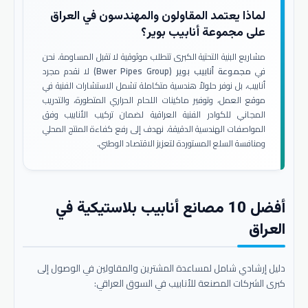
لماذا يعتمد المقاولون والمهندسون في العراق
على مجموعة أنابيب بوير؟
مشاريع البنية التحتية الكبرى تتطلب موثوقية لا تقبل المساومة. نحن
في
مجموعة أنابيب بوير (Bwer Pipes Group)
لا نقدم مجرد
أنابيب، بل نوفر حلولاً هندسية متكاملة تشمل الاستشارات الفنية في
موقع العمل، وتوفير ماكينات اللحام الحراري المتطورة، والتدريب
المجاني للكوادر الفنية العراقية لضمان تركيب الأنابيب وفق
المواصفات الهندسية الدقيقة. نهدف إلى رفع كفاءة المنتج المحلي
ومنافسة السلع المستوردة لتعزيز الاقتصاد الوطني.
أفضل 10 مصانع أنابيب بلاستيكية في
العراق
دليل إرشادي شامل لمساعدة المشترين والمقاولين في الوصول إلى
كبرى الشركات المصنعة للأنابيب في السوق العراقي: