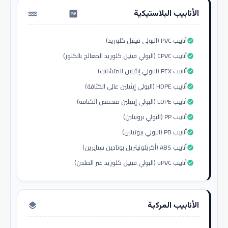
الأنابيب البلاستيكية
water_pump
أنابيب PVC (البولي فينيل كلوريد)
check_circle
أنابيب CPVC (البولي فينيل كلوريد المعالج بالكلور)
check_circle
أنابيب PEX (البولي إيثيلين المتشابك)
check_circle
أنابيب HDPE (البولي إيثيلين عالي الكثافة)
check_circle
أنابيب LDPE (البولي إيثيلين منخفض الكثافة)
check_circle
أنابيب PP (البولي بروبيلين)
check_circle
أنابيب PB (البولي بيوتيلين)
check_circle
أنابيب ABS (أكريلونيتريل بوتادين ستايرين)
check_circle
أنابيب uPVC (البولي فينيل كلوريد غير الملدن)
check_circle
الأنابيب المركبة
layers