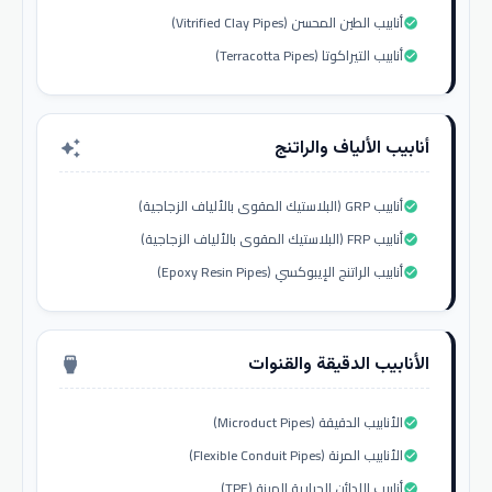
أنابيب الطين المحسن (Vitrified Clay Pipes)
check_circle
أنابيب التيراكوتا (Terracotta Pipes)
check_circle
أنابيب الألياف والراتنج
auto_awesome
أنابيب GRP (البلاستيك المقوى بالألياف الزجاجية)
check_circle
أنابيب FRP (البلاستيك المقوى بالألياف الزجاجية)
check_circle
أنابيب الراتنج الإيبوكسي (Epoxy Resin Pipes)
check_circle
الأنابيب الدقيقة والقنوات
settings_input_hdmi
الأنابيب الدقيقة (Microduct Pipes)
check_circle
الأنابيب المرنة (Flexible Conduit Pipes)
check_circle
أنابيب اللدائن الحرارية المرنة (TPE)
check_circle