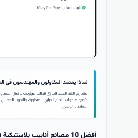
أنابيب الفخار (Clay Pot Pipes)
check_circle
لماذا يعتمد المقاولون والمهندسون في ال
مشاريع البنية التحتية الكبرى تتطلب موثوقية لا تقبل المسا
وتوفير ماكينات اللحام الحراري المتطورة، والتدريب المجاني
الاقتصاد الوطني.
أفضل 10 مصانع أنابيب بلاستيكية في العراق