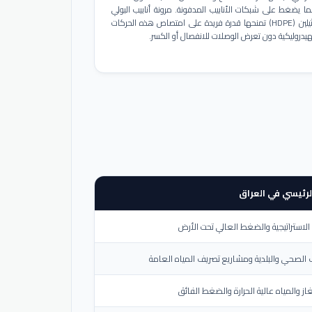
ا يضغط على شبكات الأنابيب المدفونة. مرونة أنابيب البولي
إيثيلين (HDPE) تمنحها قدرة فريدة على امتصاص هذه الحركات
هيدروليكية دون تعرض الوصلات للانفصال أو الكسر.
لرئيسي في العراق
لاستراتيجية والضغط العالي تحت الأرض
الصحي والبلدية ومشاريع تصريف المياه العامة
از والمياه عالية الحرارة والضغط الفائق