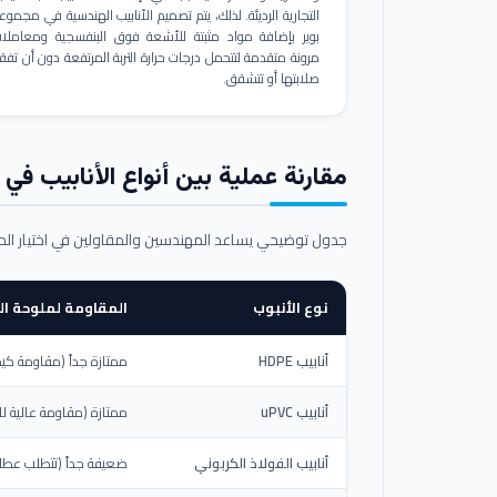
التجارية الرديئة. لذلك، يتم تصميم الأنابيب الهندسية في مجموع
بوير بإضافة مواد مثبتة للأشعة فوق البنفسجية ومعاملا
مرونة متقدمة لتتحمل درجات حرارة التربة المرتفعة دون أن تفق
صلابتها أو تتشقق.
مقارنة عملية بين أنواع الأنابيب في ال
جدول توضيحي يساعد المهندسين والمقاولين في اختيار ال
نوع الأنبوب
المقاومة لملوحة الت
أنابيب HDPE
ممتازة جداً (مقاومة كيم
أنابيب uPVC
ممتازة (مقاومة عالية لل
أنابيب الفولاذ الكربوني
ضعيفة جداً (تتطلب عطلاً خ