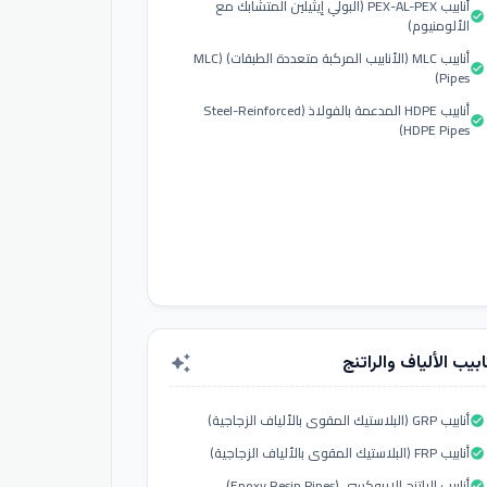
أنابيب PEX-AL-PEX (البولي إيثيلين المتشابك مع
check_circle
الألومنيوم)
أنابيب MLC (الأنابيب المركبة متعددة الطبقات) (MLC
check_circle
Pipes)
أنابيب HDPE المدعمة بالفولاذ (Steel-Reinforced
check_circle
HDPE Pipes)
ابيب الألياف والراتنج
auto_awesome
أنابيب GRP (البلاستيك المقوى بالألياف الزجاجية)
check_circle
أنابيب FRP (البلاستيك المقوى بالألياف الزجاجية)
check_circle
أنابيب الراتنج الإيبوكسي (Epoxy Resin Pipes)
check_circle