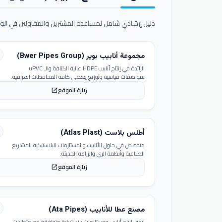
دليل إرشادي شامل لمساعدة المشترين والمقاولين في الوص
مجموعة أنابيب بوير (Bwer Pipes Group)
الرائدة في إنتاج أنابيب HDPE عالية الكثافة والـ uPVC
بمواصفات قياسية وتوزيع يغطي كافة المحافظات العراقية.
زيارة الموقع
open_in_new
أطلس بلاست (Atlas Plast)
متخصص في حلول الأنابيب والمستلزمات البلاستيكية للمشاريع
الصناعية وأنظمة الري والزراعة الحديثة.
زيارة الموقع
open_in_new
مصنع عطا للأنابيب (Ata Pipes)