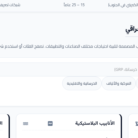
كبريتي في الجنوب)
15 – 25 عاماً
شبكات تصريف م
راقي
لمصممة لتلبية احتياجات مختلف الصناعات والتطبيقات. تصفح الفئات أو استخدم شريط
المركبة والألياف
الخرسانية والتقليدية
الأنابيب البلاستيكية
ال
water_pump
precision_ma