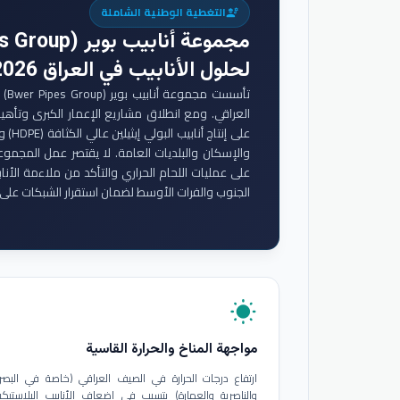
التغطية الوطنية الشاملة
engineering
مجموعة أنابيب بوير (Bwer Pipes Group)
لحلول الأنابيب في العراق 2026
تأس
والإسكان والبلديات العامة. لا يقتصر عمل المجموع
على عمليات اللحام الحراري والتأكد من ملاءمة الأنا
الجنوب والفرات الأوسط لضمان استقرار الشبكات على 
wb_sunny
مواجهة المناخ والحرارة القاسية
ارتفاع درجات الحرارة في الصيف العراقي (خاصة في البصر
والناصرية والعمارة) يتسبب في إضعاف الأنابيب البلاستيكي