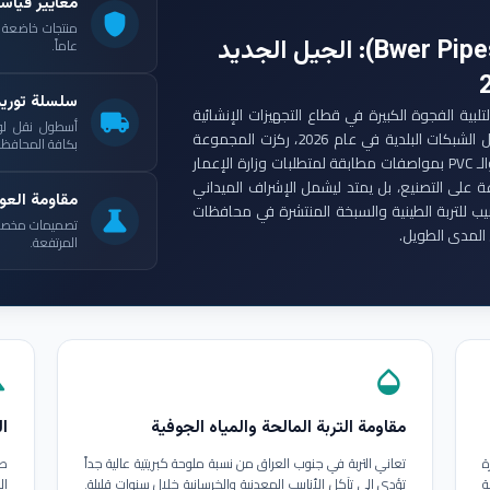
معايير قياس
shield
: الجيل الجديد
عاماً.
سلسلة توري
ست مجموعة أنابيب بوير (Bwer Pipes Group) لتلبية الفجوة الكبيرة في قطاع التجهيزات الإنشائية
local_shipping
أسطول نقل لو
العراقي. ومع انطلاق مشاريع الإعمار الكبرى وتأهيل الشبكات البلدية في عام 2026، ركزت المجموعة
بكافة المحافظات
على إنتاج أنابيب البولي إيثيلين عالي الكثافة (HDPE) والـ PVC بمواصفات مطابقة لمتطلبات وزارة الإعمار
ة على التصنيع، بل يمتد ليشمل الإشراف الميداني
مقاومة العوا
بيب للتربة الطينية والسبخة المنتشرة في محافظات
science
تصميمات مخصصة ل
المدى الطويل.
المرتفعة.
in
opacity
مقاومة التربة المالحة والمياه الجوفية
ال
ة
تعاني التربة في جنوب العراق من نسبة ملوحة كبريتية عالية جداً
طب
ة
تؤدي إلى تآكل الأنابيب المعدنية والخرسانية خلال سنوات قليلة.
ال