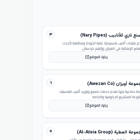
٣
 ناري للأنابيب (Nary Pipes)
م منتجات أنابيب بلاستيكية عالية الجودة ومطابقة لأحدث
عايير الإنشائية في العراق وإقليم كردستان.
زيارة الموقع
open_in_new
٦
عة أويزان (Awezan Co)
ة صناعية بارزة تقدم خدمات تصنيع وتوريد أنابيب البلاستيك
تنوعة للمشاريع الحكومية والخاصة.
زيارة الموقع
open_in_new
٩
عة العطية (Al-Ateia Group)