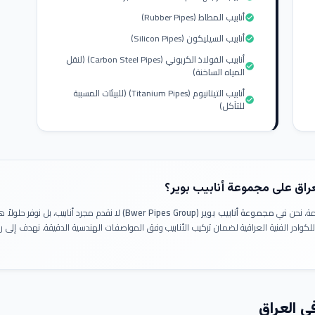
أنابيب المطاط (Rubber Pipes)
check_circle
أنابيب السيليكون (Silicon Pipes)
check_circle
أنابيب الفولاذ الكربوني (Carbon Steel Pipes) (لنقل
check_circle
المياه الساخنة)
أنابيب التيتانيوم (Titanium Pipes) (للبيئات المسببة
check_circle
للتآكل)
عراق على مجموعة أنابيب بوير؟
ومة. نحن في
مجموعة أنابيب بوير (Bwer Pipes Group)
لا نقدم مجرد أنابيب، بل نوفر حلولا
 للكوادر الفنية العراقية لضمان تركيب الأنابيب وفق المواصفات الهندسية الدقيقة. نهدف إلى