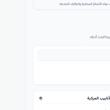
ياه الأمطار السطحية والعبّارات الضخمة
 البحث أدناه:
أنابيب المركبة
layers