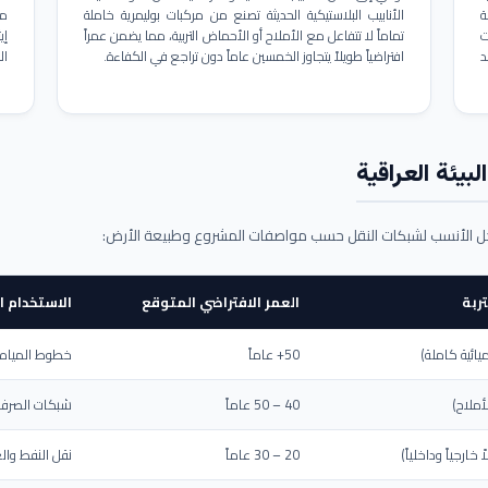
ة
الأنابيب البلاستيكية الحديثة تصنع من مركبات بوليمرية خاملة
مم
ت
تماماً لا تتفاعل مع الأملاح أو الأحماض التربية، مما يضمن عمراً
د
افتراضياً طويلاً يتجاوز الخمسين عاماً دون تراجع في الكفاءة.
ال
بيئة العراقية
حل الأنسب لشبكات النقل حسب مواصفات المشروع وطبيعة الأرض:
ربة
العمر الافتراضي المتوقع
الاستخدام ا
يائية كاملة)
50+ عاماً
خطوط المياه ا
أملاح)
40 – 50 عاماً
شبكات الصرف 
ارجياً وداخلياً)
20 – 30 عاماً
نقل النفط والغ