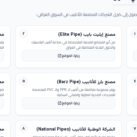
ول إلى كبرى الشركات المصنعة للأنابيب في السوق العراقي:
٢
١
مصنع إيليت بايب (Elite Pipe)
مصنع
من أبرز المصانع المحلية المتخصصة في صناعة أنابيب البلاستيك
يقد
والحلول البلدية المتكاملة في العراق.
الم
زيارة الموقع
open_in_new
٥
٤
مصنع بارز للأنابيب (Barz Pipe)
مجمو
يوفر مجموعة متكاملة من أنابيب الـ PPR والـ PVC المخصصة
شرك
للتمديدات الصحية المنزلية والمباني السكنية.
الم
زيارة الموقع
open_in_new
٨
٧
الشركة الوطنية للأنابيب (National Pipes)
مجمو