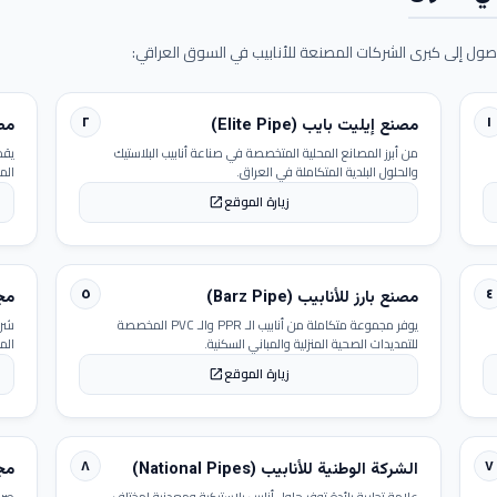
ول إلى كبرى الشركات المصنعة للأنابيب في السوق العراقي:
٢
١
مصنع إيليت بايب (Elite Pipe)
مصنع
من أبرز المصانع المحلية المتخصصة في صناعة أنابيب البلاستيك
يقد
والحلول البلدية المتكاملة في العراق.
الم
زيارة الموقع
open_in_new
٥
٤
مصنع بارز للأنابيب (Barz Pipe)
مجمو
يوفر مجموعة متكاملة من أنابيب الـ PPR والـ PVC المخصصة
شرك
للتمديدات الصحية المنزلية والمباني السكنية.
الم
زيارة الموقع
open_in_new
٨
٧
الشركة الوطنية للأنابيب (National Pipes)
مجمو