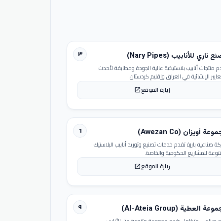
٣
 ناري للأنابيب (Nary Pipes)
م منتجات أنابيب بلاستيكية عالية الجودة ومطابقة لأحدث
عايير الإنشائية في العراق وإقليم كردستان.
زيارة الموقع
open_in_new
٦
عة أويزان (Awezan Co)
ة صناعية بارزة تقدم خدمات تصنيع وتوريد أنابيب البلاستيك
تنوعة للمشاريع الحكومية والخاصة.
زيارة الموقع
open_in_new
٩
عة العطية (Al-Ateia Group)