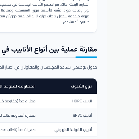
التجارية الرديئة. لذلك، يتم تصميم الأنابيب الهندسية في مجموع
بوير بإضافة مواد مثبتة للأشعة فوق البنفسجية ومعاملا
مرونة متقدمة لتتحمل درجات حرارة التربة المرتفعة دون أن تفق
صلابتها أو تتشقق.
مقارنة عملية بين أنواع الأنابيب في ال
جدول توضيحي يساعد المهندسين والمقاولين في اختيار ال
نوع الأنبوب
المقاومة لملوحة الت
أنابيب HDPE
ممتازة جداً (مقاومة كيم
أنابيب uPVC
ممتازة (مقاومة عالية لل
أنابيب الفولاذ الكربوني
ضعيفة جداً (تتطلب عطلاً خ