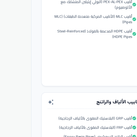
أنابيب PEX-AL-PEX (البولي إيثيلين المتشابك مع
check_circle
الألومنيوم)
أنابيب MLC (الأنابيب المركبة متعددة الطبقات) (MLC
check_circle
Pipes)
أنابيب HDPE المدعمة بالفولاذ (Steel-Reinforced
check_circle
HDPE Pipes)
ابيب الألياف والراتنج
auto_awesome
أنابيب GRP (البلاستيك المقوى بالألياف الزجاجية)
check_circle
أنابيب FRP (البلاستيك المقوى بالألياف الزجاجية)
check_circle
أنابيب الراتنج الإيبوكسي (Epoxy Resin Pipes)
check_circle