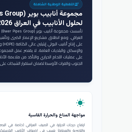
التغطية الوطنية الشاملة
engineering
مجموعة أنابيب بوير (Bwer Pipes Group)
لحلول الأنابيب في العراق 2026
تأس
والإسكان والبلديات العامة. لا يقتصر عمل المجموع
على عمليات اللحام الحراري والتأكد من ملاءمة الأنا
الجنوب والفرات الأوسط لضمان استقرار الشبكات على 
wb_sunny
مواجهة المناخ والحرارة القاسية
ارتفاع درجات الحرارة في الصيف العراقي (خاصة في البصر
والناصرية والعمارة) يتسبب في إضعاف الأنابيب البلاستيكي