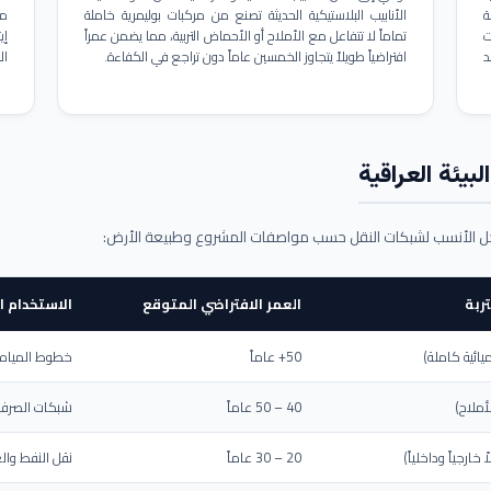
ة
الأنابيب البلاستيكية الحديثة تصنع من مركبات بوليمرية خاملة
مم
ت
تماماً لا تتفاعل مع الأملاح أو الأحماض التربية، مما يضمن عمراً
د
افتراضياً طويلاً يتجاوز الخمسين عاماً دون تراجع في الكفاءة.
ال
بيئة العراقية
حل الأنسب لشبكات النقل حسب مواصفات المشروع وطبيعة الأرض:
ربة
العمر الافتراضي المتوقع
الاستخدام ا
يائية كاملة)
50+ عاماً
خطوط المياه ا
أملاح)
40 – 50 عاماً
شبكات الصرف 
ارجياً وداخلياً)
20 – 30 عاماً
نقل النفط والغ