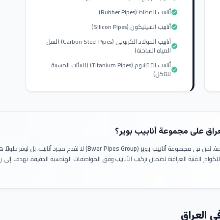
أنابيب المطاط (Rubber Pipes)
check_circle
أنابيب السيليكون (Silicon Pipes)
check_circle
أنابيب الفولاذ الكربوني (Carbon Steel Pipes) (لنقل
check_circle
المياه الساخنة)
أنابيب التيتانيوم (Titanium Pipes) (للبيئات المسببة
check_circle
للتآكل)
عراق على مجموعة أنابيب بوير؟
ومة. نحن في
مجموعة أنابيب بوير (Bwer Pipes Group)
لا نقدم مجرد أنابيب، بل نوفر حلولا
 للكوادر الفنية العراقية لضمان تركيب الأنابيب وفق المواصفات الهندسية الدقيقة. نهدف إلى