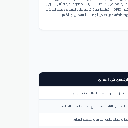
ا يضغط على شبكات الأنابيب المدفونة. مرونة أنابيب البولي
إيثيلين (HDPE) تمنحها قدرة فريدة على امتصاص هذه الحركات
هيدروليكية دون تعرض الوصلات للانفصال أو الكسر.
لرئيسي في العراق
لاستراتيجية والضغط العالي تحت الأرض
الصحي والبلدية ومشاريع تصريف المياه العامة
از والمياه عالية الحرارة والضغط الفائق