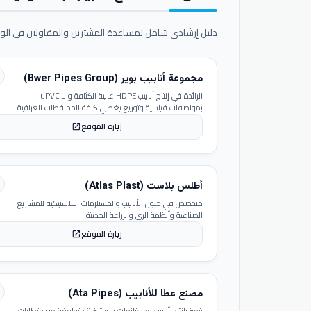
دليل إرشادي شامل لمساعدة المشترين والمقاولين في الوص
مجموعة أنابيب بوير (Bwer Pipes Group)
الرائدة في إنتاج أنابيب HDPE عالية الكثافة والـ uPVC
بمواصفات قياسية وتوزيع يغطي كافة المحافظات العراقية.
زيارة الموقع
open_in_new
أطلس بلاست (Atlas Plast)
متخصص في حلول الأنابيب والمستلزمات البلاستيكية للمشاريع
الصناعية وأنظمة الري والزراعة الحديثة.
زيارة الموقع
open_in_new
مصنع عطا للأنابيب (Ata Pipes)