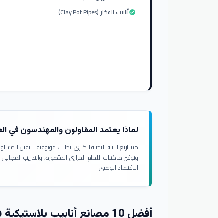
أنابيب الفخار (Clay Pot Pipes)
check_circle
لماذا يعتمد المقاولون والمهندسون في ال
مشاريع البنية التحتية الكبرى تتطلب موثوقية لا تقبل المسا
وتوفير ماكينات اللحام الحراري المتطورة، والتدريب المجاني
الاقتصاد الوطني.
أفضل 10 مصانع أنابيب بلاستيكية في العراق