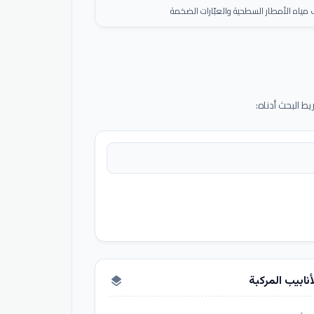
ياه الأمطار السطحية والعبّارات الضخمة
 البحث أدناه:
أنابيب المركبة
layers