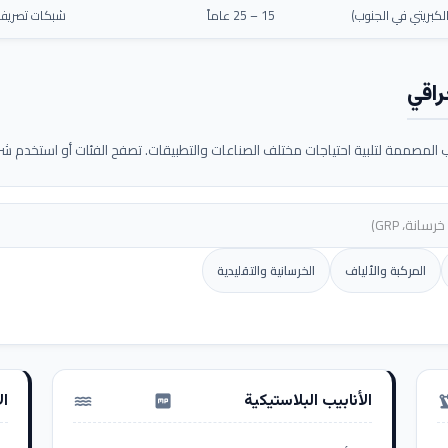
كبريتي في الجنوب)
15 – 25 عاماً
شبكات تصريف م
راقي
لمصممة لتلبية احتياجات مختلف الصناعات والتطبيقات. تصفح الفئات أو استخدم شريط
المركبة والألياف
الخرسانية والتقليدية
الأنابيب البلاستيكية
ال
water_pump
precision_ma