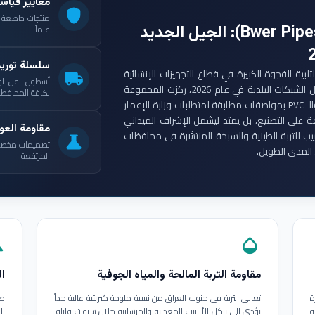
معايير قياس
shield
: الجيل الجديد
عاماً.
سلسلة توري
ست مجموعة أنابيب بوير (Bwer Pipes Group) لتلبية الفجوة الكبيرة في قطاع التجهيزات الإنشائية
local_shipping
أسطول نقل لو
العراقي. ومع انطلاق مشاريع الإعمار الكبرى وتأهيل الشبكات البلدية في عام 2026، ركزت المجموعة
بكافة المحافظات
على إنتاج أنابيب البولي إيثيلين عالي الكثافة (HDPE) والـ PVC بمواصفات مطابقة لمتطلبات وزارة الإعمار
ة على التصنيع، بل يمتد ليشمل الإشراف الميداني
مقاومة العوا
بيب للتربة الطينية والسبخة المنتشرة في محافظات
science
تصميمات مخصصة ل
المدى الطويل.
المرتفعة.
in
opacity
مقاومة التربة المالحة والمياه الجوفية
ال
ة
تعاني التربة في جنوب العراق من نسبة ملوحة كبريتية عالية جداً
طب
ة
تؤدي إلى تآكل الأنابيب المعدنية والخرسانية خلال سنوات قليلة.
ال