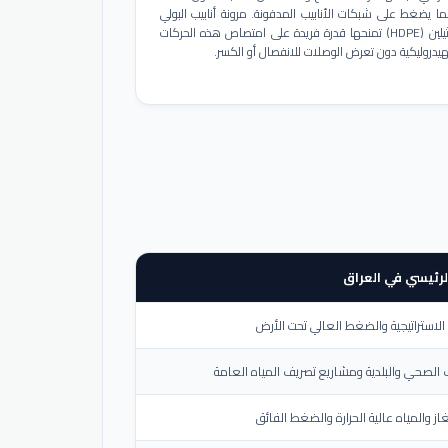
ا يضغط على شبكات الأنابيب المدفونة. مرونة أنابيب البولي
إيثيلين (HDPE) تمنحها قدرة فريدة على امتصاص هذه الحركات
هيدروليكية دون تعرض الوصلات للانفصال أو الكسر.
لرئيسي في العراق
لاستراتيجية والضغط العالي تحت الأرض
الصحي والبلدية ومشاريع تصريف المياه العامة
از والمياه عالية الحرارة والضغط الفائق