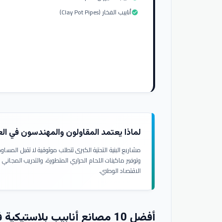
أنابيب الفخار (Clay Pot Pipes)
check_circle
لماذا يعتمد المقاولون والمهندسون في ال
مشاريع البنية التحتية الكبرى تتطلب موثوقية لا تقبل المسا
وتوفير ماكينات اللحام الحراري المتطورة، والتدريب المجاني
الاقتصاد الوطني.
أفضل 10 مصانع أنابيب بلاستيكية في العراق