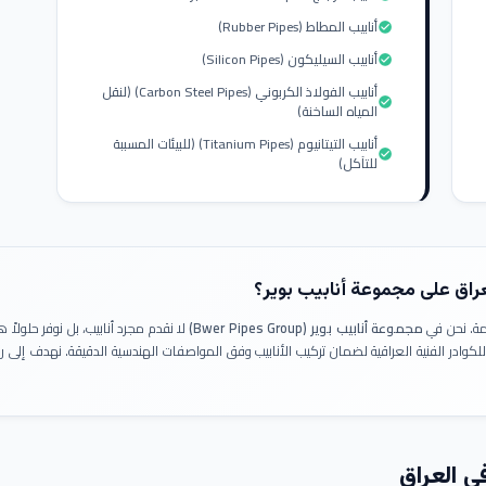
أنابيب المطاط (Rubber Pipes)
check_circle
أنابيب السيليكون (Silicon Pipes)
check_circle
أنابيب الفولاذ الكربوني (Carbon Steel Pipes) (لنقل
check_circle
المياه الساخنة)
أنابيب التيتانيوم (Titanium Pipes) (للبيئات المسببة
check_circle
للتآكل)
عراق على مجموعة أنابيب بوير؟
ومة. نحن في
مجموعة أنابيب بوير (Bwer Pipes Group)
لا نقدم مجرد أنابيب، بل نوفر حلولا
 للكوادر الفنية العراقية لضمان تركيب الأنابيب وفق المواصفات الهندسية الدقيقة. نهدف إلى