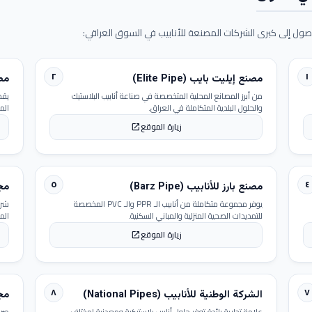
ول إلى كبرى الشركات المصنعة للأنابيب في السوق العراقي:
٢
١
مصنع إيليت بايب (Elite Pipe)
مصنع
من أبرز المصانع المحلية المتخصصة في صناعة أنابيب البلاستيك
يقد
والحلول البلدية المتكاملة في العراق.
الم
زيارة الموقع
open_in_new
٥
٤
مصنع بارز للأنابيب (Barz Pipe)
مجمو
يوفر مجموعة متكاملة من أنابيب الـ PPR والـ PVC المخصصة
شرك
للتمديدات الصحية المنزلية والمباني السكنية.
الم
زيارة الموقع
open_in_new
٨
٧
الشركة الوطنية للأنابيب (National Pipes)
مجمو