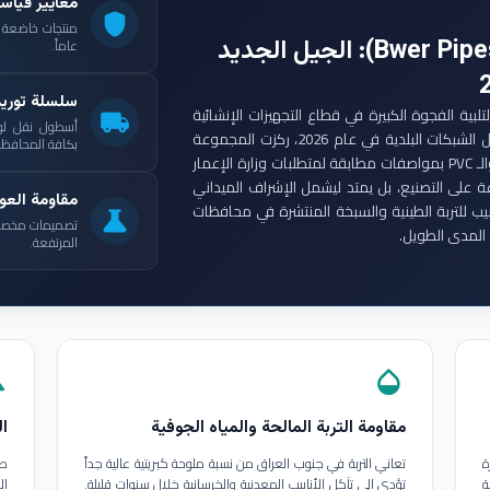
معايير قياس
shield
: الجيل الجديد
عاماً.
سلسلة توري
ست مجموعة أنابيب بوير (Bwer Pipes Group) لتلبية الفجوة الكبيرة في قطاع التجهيزات الإنشائية
local_shipping
أسطول نقل لو
العراقي. ومع انطلاق مشاريع الإعمار الكبرى وتأهيل الشبكات البلدية في عام 2026، ركزت المجموعة
بكافة المحافظات
على إنتاج أنابيب البولي إيثيلين عالي الكثافة (HDPE) والـ PVC بمواصفات مطابقة لمتطلبات وزارة الإعمار
ة على التصنيع، بل يمتد ليشمل الإشراف الميداني
مقاومة العوا
بيب للتربة الطينية والسبخة المنتشرة في محافظات
science
تصميمات مخصصة ل
المدى الطويل.
المرتفعة.
in
opacity
مقاومة التربة المالحة والمياه الجوفية
ال
ة
تعاني التربة في جنوب العراق من نسبة ملوحة كبريتية عالية جداً
طب
ة
تؤدي إلى تآكل الأنابيب المعدنية والخرسانية خلال سنوات قليلة.
ال