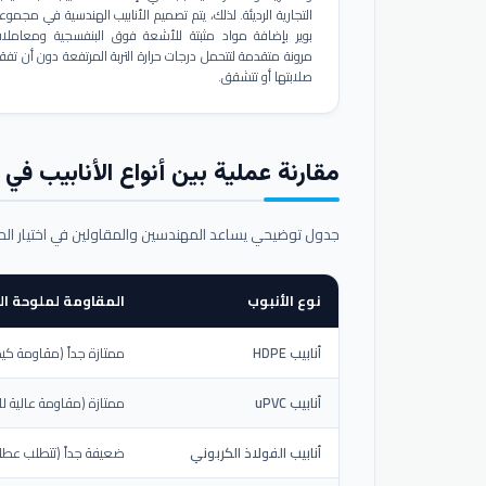
التجارية الرديئة. لذلك، يتم تصميم الأنابيب الهندسية في مجموع
بوير بإضافة مواد مثبتة للأشعة فوق البنفسجية ومعاملا
مرونة متقدمة لتتحمل درجات حرارة التربة المرتفعة دون أن تفق
صلابتها أو تتشقق.
مقارنة عملية بين أنواع الأنابيب في ال
جدول توضيحي يساعد المهندسين والمقاولين في اختيار ال
نوع الأنبوب
المقاومة لملوحة الت
أنابيب HDPE
ممتازة جداً (مقاومة كيم
أنابيب uPVC
ممتازة (مقاومة عالية لل
أنابيب الفولاذ الكربوني
ضعيفة جداً (تتطلب عطلاً خ