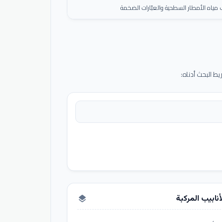
ياه الأمطار السطحية والعبّارات الضخمة
 البحث أدناه:
أنابيب المركبة
layers