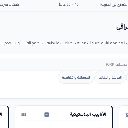
كبريتي في الجنوب)
15 – 25 عاماً
شبكات تصريف م
راقي
لمصممة لتلبية احتياجات مختلف الصناعات والتطبيقات. تصفح الفئات أو استخدم شريط
المركبة والألياف
الخرسانية والتقليدية
الأنابيب البلاستيكية
ال
water_pump
precision_ma