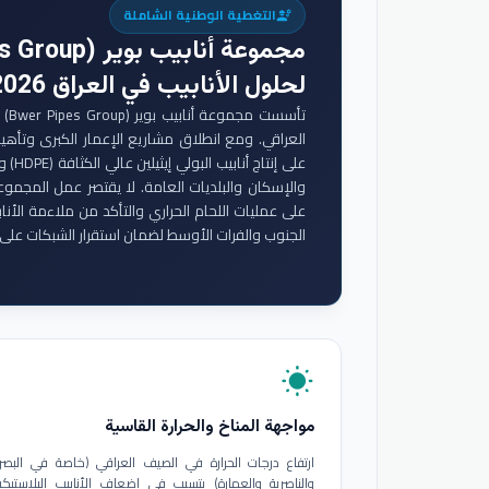
التغطية الوطنية الشاملة
engineering
مجموعة أنابيب بوير (Bwer Pipes Group)
لحلول الأنابيب في العراق 2026
تأس
والإسكان والبلديات العامة. لا يقتصر عمل المجموع
على عمليات اللحام الحراري والتأكد من ملاءمة الأنا
الجنوب والفرات الأوسط لضمان استقرار الشبكات على 
wb_sunny
مواجهة المناخ والحرارة القاسية
ارتفاع درجات الحرارة في الصيف العراقي (خاصة في البصر
والناصرية والعمارة) يتسبب في إضعاف الأنابيب البلاستيكي