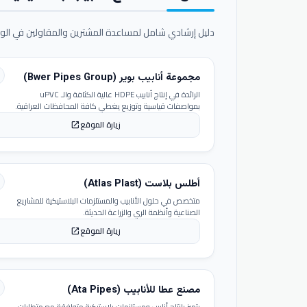
دليل إرشادي شامل لمساعدة المشترين والمقاولين في الوص
مجموعة أنابيب بوير (Bwer Pipes Group)
الرائدة في إنتاج أنابيب HDPE عالية الكثافة والـ uPVC
بمواصفات قياسية وتوزيع يغطي كافة المحافظات العراقية.
زيارة الموقع
open_in_new
أطلس بلاست (Atlas Plast)
متخصص في حلول الأنابيب والمستلزمات البلاستيكية للمشاريع
الصناعية وأنظمة الري والزراعة الحديثة.
زيارة الموقع
open_in_new
مصنع عطا للأنابيب (Ata Pipes)