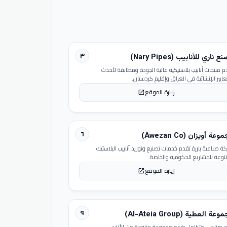
٣
 ناري للأنابيب (Nary Pipes)
م منتجات أنابيب بلاستيكية عالية الجودة ومطابقة لأحدث
عايير الإنشائية في العراق وإقليم كردستان.
زيارة الموقع
open_in_new
٦
عة أويزان (Awezan Co)
ة صناعية بارزة تقدم خدمات تصنيع وتوريد أنابيب البلاستيك
تنوعة للمشاريع الحكومية والخاصة.
زيارة الموقع
open_in_new
٩
عة العطية (Al-Ateia Group)