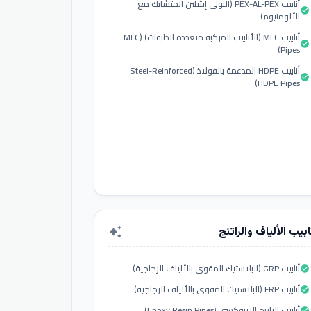
أنابيب PEX-AL-PEX (البولي إيثيلين المتشابك مع
check_circle
الألومنيوم)
أنابيب MLC (الأنابيب المركبة متعددة الطبقات) (MLC
check_circle
Pipes)
أنابيب HDPE المدعمة بالفولاذ (Steel-Reinforced
check_circle
HDPE Pipes)
ابيب الألياف والراتنج
auto_awesome
أنابيب GRP (البلاستيك المقوى بالألياف الزجاجية)
check_circle
أنابيب FRP (البلاستيك المقوى بالألياف الزجاجية)
check_circle
أنابيب الراتنج الإيبوكسي (Epoxy Resin Pipes)
check_circle