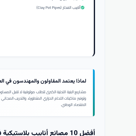
أنابيب الفخار (Clay Pot Pipes)
check_circle
لماذا يعتمد المقاولون والمهندسون في ال
مشاريع البنية التحتية الكبرى تتطلب موثوقية لا تقبل المسا
وتوفير ماكينات اللحام الحراري المتطورة، والتدريب المجاني
الاقتصاد الوطني.
أفضل 10 مصانع أنابيب بلاستيكية في العراق