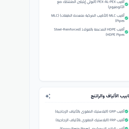
أنابيب PEX-AL-PEX (البولي إيثيلين المتشابك مع
check_circle
الألومنيوم)
أنابيب MLC (الأنابيب المركبة متعددة الطبقات) (MLC
check_circle
Pipes)
أنابيب HDPE المدعمة بالفولاذ (Steel-Reinforced
check_circle
HDPE Pipes)
ابيب الألياف والراتنج
auto_awesome
أنابيب GRP (البلاستيك المقوى بالألياف الزجاجية)
check_circle
أنابيب FRP (البلاستيك المقوى بالألياف الزجاجية)
check_circle
أنابيب الراتنج الإيبوكسي (Epoxy Resin Pipes)
check_circle