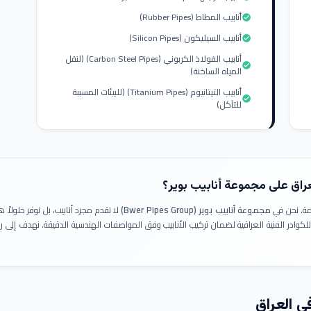
أنابيب المطاط (Rubber Pipes)
check_circle
أنابيب السيليكون (Silicon Pipes)
check_circle
أنابيب الفولاذ الكربوني (Carbon Steel Pipes) (لنقل
check_circle
المياه الساخنة)
أنابيب التيتانيوم (Titanium Pipes) (للبيئات المسببة
check_circle
للتآكل)
عراق على مجموعة أنابيب بوير؟
ومة. نحن في
مجموعة أنابيب بوير (Bwer Pipes Group)
لا نقدم مجرد أنابيب، بل نوفر حلولا
 للكوادر الفنية العراقية لضمان تركيب الأنابيب وفق المواصفات الهندسية الدقيقة. نهدف إلى