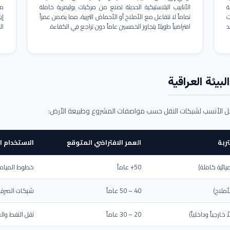
ة
الأنابيب البلاستيكية الحديثة تصنع من مركبات بوليمرية خاملة
مم
ت
تماماً لا تتفاعل مع الأملاح أو الأحماض التربية، مما يضمن عمراً
د
افتراضياً طويلاً يتجاوز الخمسين عاماً دون تراجع في الكفاءة.
ال
بيئة العراقية
حل الأنسب لشبكات النقل حسب مواصفات المشروع وطبيعة الأرض:
ربة
العمر الافتراضي المتوقع
الاستخدام ا
يائية كاملة)
50+ عاماً
خطوط المياه ا
أملاح)
40 – 50 عاماً
شبكات الصرف 
ارجياً وداخلياً)
20 – 30 عاماً
نقل النفط والغ