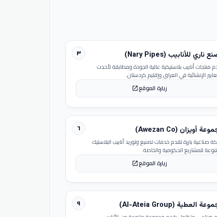
٣
 ناري للأنابيب (Nary Pipes)
م منتجات أنابيب بلاستيكية عالية الجودة ومطابقة لأحدث
عايير الإنشائية في العراق وإقليم كردستان.
زيارة الموقع
open_in_new
٦
عة أويزان (Awezan Co)
ة صناعية بارزة تقدم خدمات تصنيع وتوريد أنابيب البلاستيك
تنوعة للمشاريع الحكومية والخاصة.
زيارة الموقع
open_in_new
٩
عة العطية (Al-Ateia Group)