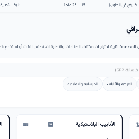
كبريتي في الجنوب)
15 – 25 عاماً
شبكات تصريف م
راقي
لمصممة لتلبية احتياجات مختلف الصناعات والتطبيقات. تصفح الفئات أو استخدم شريط
المركبة والألياف
الخرسانية والتقليدية
الأنابيب البلاستيكية
ال
water_pump
precision_ma