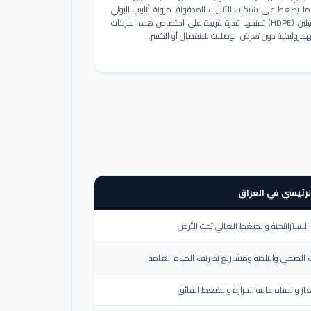
ا يضغط على شبكات الأنابيب المدفونة. مرونة أنابيب البولي
إيثيلين (HDPE) تمنحها قدرة فريدة على امتصاص هذه الحركات
هيدروليكية دون تعرض الوصلات للانفصال أو الكسر.
لرئيسي في العراق
لاستراتيجية والضغط العالي تحت الأرض
الصحي والبلدية ومشاريع تصريف المياه العامة
از والمياه عالية الحرارة والضغط الفائق