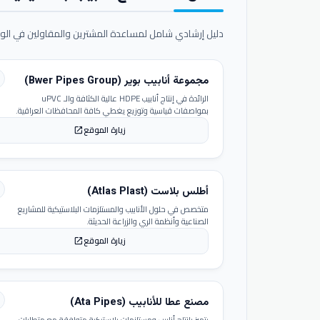
دليل إرشادي شامل لمساعدة المشترين والمقاولين في الوص
مجموعة أنابيب بوير (Bwer Pipes Group)
الرائدة في إنتاج أنابيب HDPE عالية الكثافة والـ uPVC
بمواصفات قياسية وتوزيع يغطي كافة المحافظات العراقية.
زيارة الموقع
open_in_new
أطلس بلاست (Atlas Plast)
متخصص في حلول الأنابيب والمستلزمات البلاستيكية للمشاريع
الصناعية وأنظمة الري والزراعة الحديثة.
زيارة الموقع
open_in_new
مصنع عطا للأنابيب (Ata Pipes)