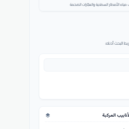
ياه الأمطار السطحية والعبّارات الضخمة
 البحث أدناه:
أنابيب المركبة
layers