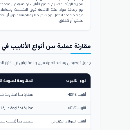
التجارية الرديئة. لذلك، يتم تصميم الأنابيب الهندسية في مجموع
بوير بإضافة مواد مثبتة للأشعة فوق البنفسجية ومعاملا
مرونة متقدمة لتتحمل درجات حرارة التربة المرتفعة دون أن تفق
صلابتها أو تتشقق.
مقارنة عملية بين أنواع الأنابيب في ال
جدول توضيحي يساعد المهندسين والمقاولين في اختيار ال
نوع الأنبوب
المقاومة لملوحة الت
أنابيب HDPE
ممتازة جداً (مقاومة كيم
أنابيب uPVC
ممتازة (مقاومة عالية لل
أنابيب الفولاذ الكربوني
ضعيفة جداً (تتطلب عطلاً خ