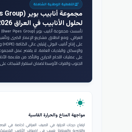
التغطية الوطنية الشاملة
engineering
مجموعة أنابيب بوير (Bwer Pipes Group)
لحلول الأنابيب في العراق 2026
تأس
والإسكان والبلديات العامة. لا يقتصر عمل المجموع
على عمليات اللحام الحراري والتأكد من ملاءمة الأنا
الجنوب والفرات الأوسط لضمان استقرار الشبكات على 
wb_sunny
مواجهة المناخ والحرارة القاسية
ارتفاع درجات الحرارة في الصيف العراقي (خاصة في البصر
والناصرية والعمارة) يتسبب في إضعاف الأنابيب البلاستيكي