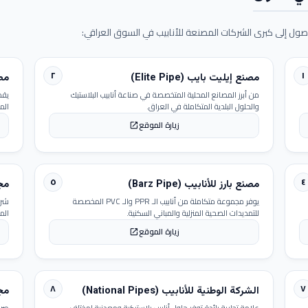
ول إلى كبرى الشركات المصنعة للأنابيب في السوق العراقي:
٢
١
مصنع إيليت بايب (Elite Pipe)
مصنع
من أبرز المصانع المحلية المتخصصة في صناعة أنابيب البلاستيك
يقد
والحلول البلدية المتكاملة في العراق.
الم
زيارة الموقع
open_in_new
٥
٤
مصنع بارز للأنابيب (Barz Pipe)
مجمو
يوفر مجموعة متكاملة من أنابيب الـ PPR والـ PVC المخصصة
شرك
للتمديدات الصحية المنزلية والمباني السكنية.
الم
زيارة الموقع
open_in_new
٨
٧
الشركة الوطنية للأنابيب (National Pipes)
مجمو