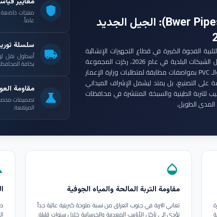
معايير قياس
shield
: الجيل الجديد
عاماً.
سلسلة توري
ست مجموعة أنابيب بوير (Bwer Pipes Group) لتلبية الفجوة الكبيرة في قطاع التجهيزات الإنشائية
local_shipping
أسطول نقل لو
العراقي. ومع انطلاق مشاريع الإعمار الكبرى وتأهيل الشبكات البلدية في عام 2026، ركزت المجموعة
بكافة المحافظات
على إنتاج أنابيب البولي إيثيلين عالي الكثافة (HDPE) والـ PVC بمواصفات مطابقة لمتطلبات وزارة الإعمار
ة على التصنيع، بل يمتد ليشمل الإشراف الميداني
مقاومة العوا
بيب للتربة الطينية والسبخة المنتشرة في محافظات
science
تصميمات مخصصة ل
المدى الطويل.
المرتفعة.
in
opacity
مقاومة التربة المالحة والمياه الجوفية
ال
ة
تعاني التربة في جنوب العراق من نسبة ملوحة كبريتية عالية جداً
طب
ة
تؤدي إلى تآكل الأنابيب المعدنية والخرسانية خلال سنوات قليلة.
ال