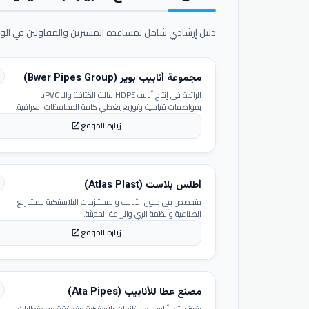
دليل إرشادي شامل لمساعدة المشترين والمقاولين في الوص
مجموعة أنابيب بوير (Bwer Pipes Group)
الرائدة في إنتاج أنابيب HDPE عالية الكثافة والـ uPVC
بمواصفات قياسية وتوزيع يغطي كافة المحافظات العراقية.
زيارة الموقع
open_in_new
أطلس بلاست (Atlas Plast)
متخصص في حلول الأنابيب والمستلزمات البلاستيكية للمشاريع
الصناعية وأنظمة الري والزراعة الحديثة.
زيارة الموقع
open_in_new
مصنع عطا للأنابيب (Ata Pipes)