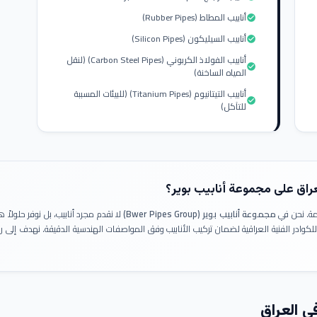
أنابيب المطاط (Rubber Pipes)
check_circle
أنابيب السيليكون (Silicon Pipes)
check_circle
أنابيب الفولاذ الكربوني (Carbon Steel Pipes) (لنقل
check_circle
المياه الساخنة)
أنابيب التيتانيوم (Titanium Pipes) (للبيئات المسببة
check_circle
للتآكل)
عراق على مجموعة أنابيب بوير؟
ومة. نحن في
مجموعة أنابيب بوير (Bwer Pipes Group)
لا نقدم مجرد أنابيب، بل نوفر حلولا
 للكوادر الفنية العراقية لضمان تركيب الأنابيب وفق المواصفات الهندسية الدقيقة. نهدف إلى