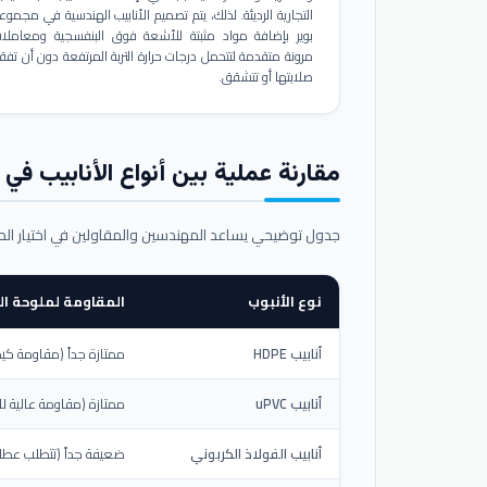
التجارية الرديئة. لذلك، يتم تصميم الأنابيب الهندسية في مجموع
بوير بإضافة مواد مثبتة للأشعة فوق البنفسجية ومعاملا
مرونة متقدمة لتتحمل درجات حرارة التربة المرتفعة دون أن تفق
صلابتها أو تتشقق.
مقارنة عملية بين أنواع الأنابيب في ال
جدول توضيحي يساعد المهندسين والمقاولين في اختيار ال
نوع الأنبوب
المقاومة لملوحة الت
أنابيب HDPE
ممتازة جداً (مقاومة كيم
أنابيب uPVC
ممتازة (مقاومة عالية لل
أنابيب الفولاذ الكربوني
ضعيفة جداً (تتطلب عطلاً خ