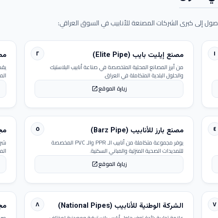
ول إلى كبرى الشركات المصنعة للأنابيب في السوق العراقي:
٢
١
مصنع إيليت بايب (Elite Pipe)
مصنع
من أبرز المصانع المحلية المتخصصة في صناعة أنابيب البلاستيك
يقد
والحلول البلدية المتكاملة في العراق.
الم
زيارة الموقع
open_in_new
٥
٤
مصنع بارز للأنابيب (Barz Pipe)
مجمو
يوفر مجموعة متكاملة من أنابيب الـ PPR والـ PVC المخصصة
شرك
للتمديدات الصحية المنزلية والمباني السكنية.
الم
زيارة الموقع
open_in_new
٨
٧
الشركة الوطنية للأنابيب (National Pipes)
مجمو