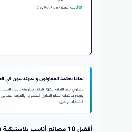
أنابيب الفخار (Clay Pot Pipes)
check_circle
لماذا يعتمد المقاولون والمهندسون في ال
مشاريع البنية التحتية الكبرى تتطلب موثوقية لا تقبل المسا
وتوفير ماكينات اللحام الحراري المتطورة، والتدريب المجاني
الاقتصاد الوطني.
أفضل 10 مصانع أنابيب بلاستيكية في العراق