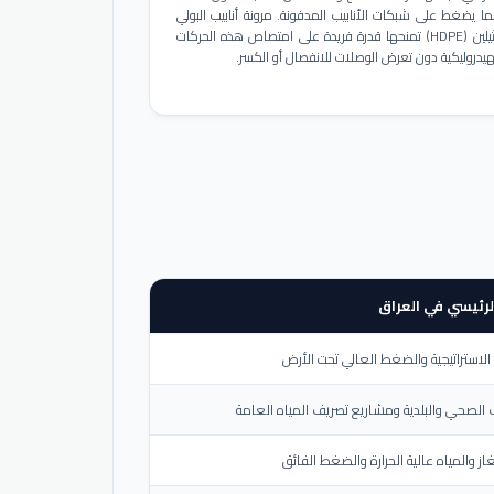
ا يضغط على شبكات الأنابيب المدفونة. مرونة أنابيب البولي
إيثيلين (HDPE) تمنحها قدرة فريدة على امتصاص هذه الحركات
هيدروليكية دون تعرض الوصلات للانفصال أو الكسر.
لرئيسي في العراق
لاستراتيجية والضغط العالي تحت الأرض
الصحي والبلدية ومشاريع تصريف المياه العامة
از والمياه عالية الحرارة والضغط الفائق