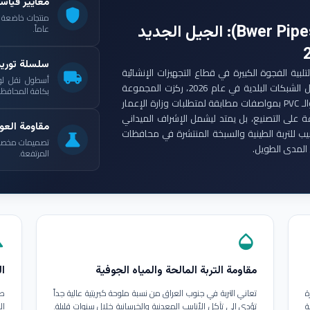
معايير قياس
shield
: الجيل الجديد
عاماً.
سلسلة توري
ست مجموعة أنابيب بوير (Bwer Pipes Group) لتلبية الفجوة الكبيرة في قطاع التجهيزات الإنشائية
local_shipping
أسطول نقل لو
العراقي. ومع انطلاق مشاريع الإعمار الكبرى وتأهيل الشبكات البلدية في عام 2026، ركزت المجموعة
بكافة المحافظات
على إنتاج أنابيب البولي إيثيلين عالي الكثافة (HDPE) والـ PVC بمواصفات مطابقة لمتطلبات وزارة الإعمار
ة على التصنيع، بل يمتد ليشمل الإشراف الميداني
مقاومة العوا
بيب للتربة الطينية والسبخة المنتشرة في محافظات
science
تصميمات مخصصة ل
المدى الطويل.
المرتفعة.
in
opacity
مقاومة التربة المالحة والمياه الجوفية
ال
ة
تعاني التربة في جنوب العراق من نسبة ملوحة كبريتية عالية جداً
طب
ة
تؤدي إلى تآكل الأنابيب المعدنية والخرسانية خلال سنوات قليلة.
ال