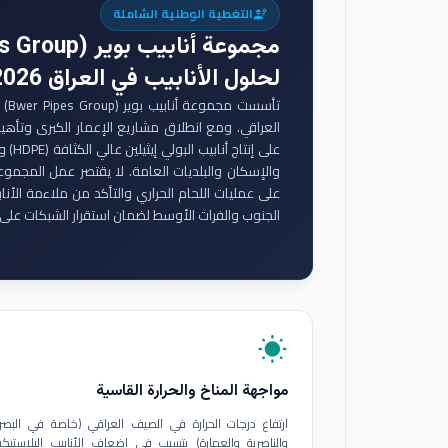
التغطية الوطنية الشاملة
engineering
مجموعة أنابيب بوير (Bwer Pipes Group)
لحلول الأنابيب في العراق 2026
تأس
والإسكان والبلديات العامة. لا يقتصر عمل المجموع
على عمليات اللحام الحراري والتأكد من ملاءمة الأنا
الجنوب والفرات الأوسط لضمان استقرار الشبكات على 
wb_sunny
مواجهة المناخ والحرارة القاسية
ارتفاع درجات الحرارة في الصيف العراقي (خاصة في البصر
والناصرية والعمارة) يتسبب في إضعاف الأنابيب البلاستيكي