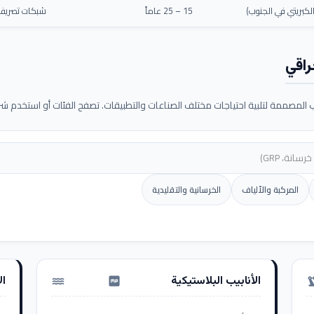
كبريتي في الجنوب)
15 – 25 عاماً
شبكات تصريف م
راقي
لمصممة لتلبية احتياجات مختلف الصناعات والتطبيقات. تصفح الفئات أو استخدم شريط
المركبة والألياف
الخرسانية والتقليدية
الأنابيب البلاستيكية
ال
water_pump
precision_ma