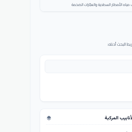
ياه الأمطار السطحية والعبّارات الضخمة
 البحث أدناه:
أنابيب المركبة
layers