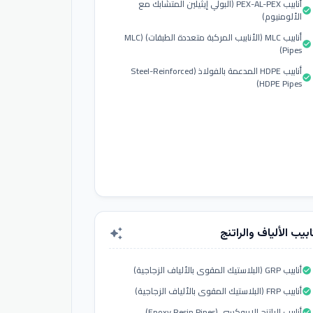
أنابيب PEX-AL-PEX (البولي إيثيلين المتشابك مع
check_circle
الألومنيوم)
أنابيب MLC (الأنابيب المركبة متعددة الطبقات) (MLC
check_circle
Pipes)
أنابيب HDPE المدعمة بالفولاذ (Steel-Reinforced
check_circle
HDPE Pipes)
ابيب الألياف والراتنج
auto_awesome
أنابيب GRP (البلاستيك المقوى بالألياف الزجاجية)
check_circle
أنابيب FRP (البلاستيك المقوى بالألياف الزجاجية)
check_circle
أنابيب الراتنج الإيبوكسي (Epoxy Resin Pipes)
check_circle