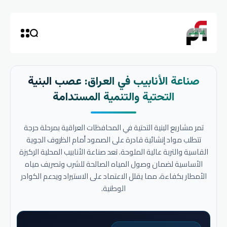
صناعة الأنابيب في العراق: عصب البنية
التحتية والتنمية المستدامة
تمر مشاريع البنية التحتية في المحافظات العراقية بمرحلة حرجة
تتطلب مواد إنشائية قادرة على الصمود أمام الظروف الجوية
القاسية والتربة عالية الملوحة. تعد صناعة الأنابيب المحلية الركيزة
الأساسية لضمان وصول المياه الصالحة للشرب وتصريف مياه
الأمطار بكفاءة، مما يقلل الاعتماد على الاستيراد ويدعم الكوادر
الوطنية.