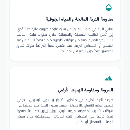
opacity
مقاومة التربة المالحة والمياه الجوفية
تعاني التربة في جنوب العراق من نسبة ملوحة كبريتية عالية جداً تؤدي
إلى تآكل الأنابيب المعدنية والخرسانية خلال سنوات قليلة. الأنابيب
البلاستيكية الحديثة تصنع من مركبات بوليمرية خاملة تماماً لا تتفاعل مع
الأملاح أو الأحماض التربية، مما يضمن عمراً افتراضياً طويلاً يتجاوز
الخمسين عاماً دون تراجع في الكفاءة.
terrain
المرونة ومقاومة الهبوط الأرضي
طبيعة التربة الطينية في مناطق الأهوار والسهل الرسوبي العراقي
تجعلها عرضة للانتفاخ والانكماش حسب فصول السنة، مما يضغط على
شبكات الأنابيب المدفونة. مرونة أنابيب البولي إيثيلين (HDPE) تمنحها
قدرة فريدة على امتصاص هذه الحركات الهيدروليكية دون تعرض
الوصلات للانفصال أو الكسر.