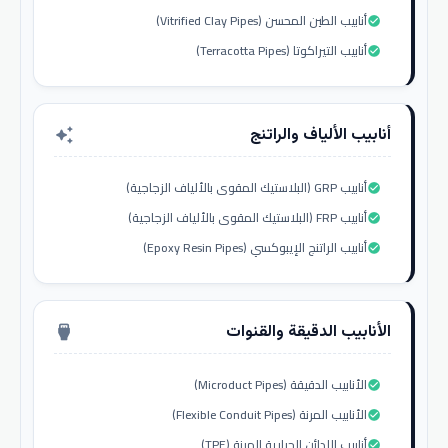
أنابيب الطين المحسن (Vitrified Clay Pipes)
check_circle
أنابيب التيراكوتا (Terracotta Pipes)
check_circle
أنابيب الألياف والراتنج
auto_awesome
أنابيب GRP (البلاستيك المقوى بالألياف الزجاجية)
check_circle
أنابيب FRP (البلاستيك المقوى بالألياف الزجاجية)
check_circle
أنابيب الراتنج الإيبوكسي (Epoxy Resin Pipes)
check_circle
الأنابيب الدقيقة والقنوات
settings_input_hdmi
الأنابيب الدقيقة (Microduct Pipes)
check_circle
الأنابيب المرنة (Flexible Conduit Pipes)
check_circle
أنابيب اللدائن الحرارية المرنة (TPE)
check_circle