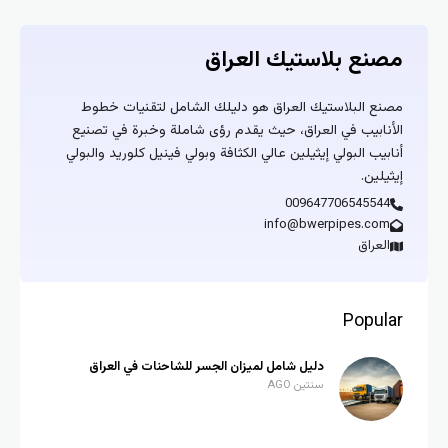
مصنع بلاستيك العراق
مصنع البلاستيك العراق هو دليلك الشامل لتقنيات خطوط
الأنابيب في العراق، حيث يقدم رؤى شاملة وخبرة في تصنيع
أنابيب البولي إيثيلين عالي الكثافة وبولي فينيل كلوريد والبولي
إيثيلين.
009647706545544
info@bwerpipes.com
العراق
Popular
دليل شامل لميزان الجسر للشاحنات في العراق
سنتين AGO