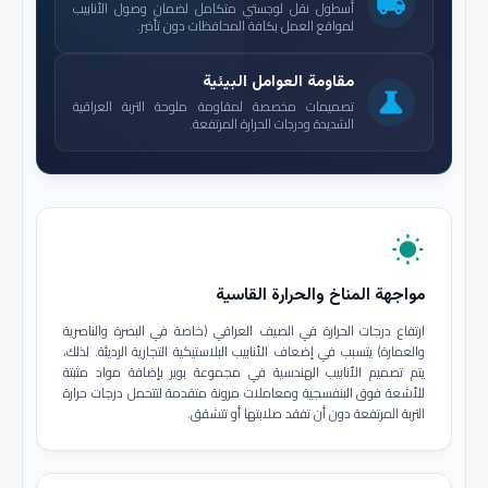
local_shipping
أسطول نقل لوجستي متكامل لضمان وصول الأنابيب
لمواقع العمل بكافة المحافظات دون تأخير.
مقاومة العوامل البيئية
science
تصميمات مخصصة لمقاومة ملوحة التربة العراقية
الشديدة ودرجات الحرارة المرتفعة.
wb_sunny
مواجهة المناخ والحرارة القاسية
ارتفاع درجات الحرارة في الصيف العراقي (خاصة في البصرة والناصرية
والعمارة) يتسبب في إضعاف الأنابيب البلاستيكية التجارية الرديئة. لذلك،
يتم تصميم الأنابيب الهندسية في مجموعة بوير بإضافة مواد مثبتة
للأشعة فوق البنفسجية ومعاملات مرونة متقدمة لتتحمل درجات حرارة
التربة المرتفعة دون أن تفقد صلابتها أو تتشقق.