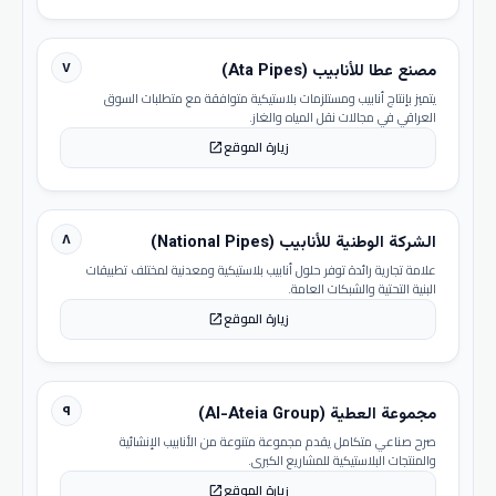
٧
مصنع عطا للأنابيب (Ata Pipes)
يتميز بإنتاج أنابيب ومستلزمات بلاستيكية متوافقة مع متطلبات السوق
العراقي في مجالات نقل المياه والغاز.
زيارة الموقع
open_in_new
٨
الشركة الوطنية للأنابيب (National Pipes)
علامة تجارية رائدة توفر حلول أنابيب بلاستيكية ومعدنية لمختلف تطبيقات
البنية التحتية والشبكات العامة.
زيارة الموقع
open_in_new
٩
مجموعة العطية (Al-Ateia Group)
صرح صناعي متكامل يقدم مجموعة متنوعة من الأنابيب الإنشائية
والمنتجات البلاستيكية للمشاريع الكبرى.
زيارة الموقع
open_in_new