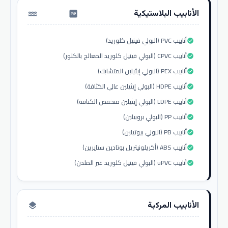
الأنابيب البلاستيكية
water_pump
أنابيب PVC (البولي فينيل كلوريد)
check_circle
أنابيب CPVC (البولي فينيل كلوريد المعالج بالكلور)
check_circle
أنابيب PEX (البولي إيثيلين المتشابك)
check_circle
أنابيب HDPE (البولي إيثيلين عالي الكثافة)
check_circle
أنابيب LDPE (البولي إيثيلين منخفض الكثافة)
check_circle
أنابيب PP (البولي بروبيلين)
check_circle
أنابيب PB (البولي بيوتيلين)
check_circle
أنابيب ABS (أكريلونيتريل بوتادين ستايرين)
check_circle
أنابيب uPVC (البولي فينيل كلوريد غير الملدن)
check_circle
الأنابيب المركبة
layers