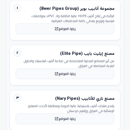
١
مجموعة أنابيب بوير (Bwer Pipes Group)
الرائدة في إنتاج أنابيب HDPE عالية الكثافة والـ uPVC بمواصفات
قياسية وتوزيع يغطي كافة المحافظات العراقية.
زيارة الموقع
open_in_new
٢
مصنع إيليت بايب (Elite Pipe)
من أبرز المصانع المحلية المتخصصة في صناعة أنابيب البلاستيك والحلول
البلدية المتكاملة في العراق.
زيارة الموقع
open_in_new
٣
مصنع ناري للأنابيب (Nary Pipes)
يقدم منتجات أنابيب بلاستيكية عالية الجودة ومطابقة لأحدث المعايير
الإنشائية في العراق وإقليم كردستان.
زيارة الموقع
open_in_new