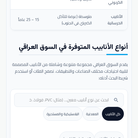
الكربوني
الأنابيب
متوسطة (عرضة للتآكل
15 – 25 عاماً
الخرسانية
الكبريتي في الجنوب)
أنواع الأنابيب المتوفرة في السوق العراقي
يقدم السوق العراقي مجموعة متنوعة وشاملة من الأنابيب المصممة
لتلبية احتياجات مختلف الصناعات والتطبيقات. تصفح الفئات أو استخدم
شريط البحث أدناه:
search
كل الأنابيب
المعدنية
البلاستيكية والمستديرة