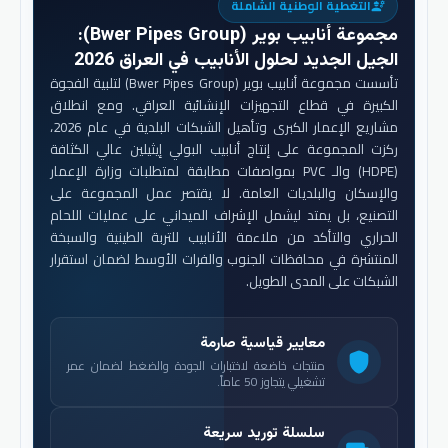
التغطية الوطنية الشاملة
engineering
مجموعة أنابيب بوير (Bwer Pipes Group)
:
الجيل الجديد لحلول الأنابيب في العراق 2026
تأسست مجموعة أنابيب بوير (Bwer Pipes Group) لتلبية الفجوة
الكبيرة في قطاع التجهيزات الإنشائية العراقي. ومع انطلاق
مشاريع الإعمار الكبرى وتأهيل الشبكات البلدية في عام 2026،
ركزت المجموعة على إنتاج أنابيب البولي إيثيلين عالي الكثافة
(HDPE) والـ PVC بمواصفات مطابقة لمتطلبات وزارة الإعمار
والإسكان والبلديات العامة. لا يقتصر عمل المجموعة على
التصنيع، بل يمتد ليشمل الإشراف الميداني على عمليات اللحام
الحراري والتأكد من ملاءمة الأنابيب للتربة الطينية والسبخة
المنتشرة في محافظات الجنوب والفرات الأوسط لضمان استقرار
الشبكات على المدى الطويل.
معايير قياسية صارمة
shield
منتجات خاضعة لاختبارات الجودة والضغط لضمان عمر
تشغيلي يتجاوز 50 عاماً.
سلسلة توريد سريعة