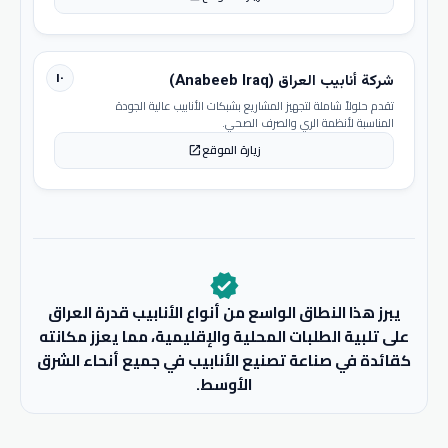
١٠
شركة أنابيب العراق (Anabeeb Iraq)
تقدم حلولاً شاملة لتجهيز المشاريع بشبكات الأنابيب عالية الجودة
المناسبة لأنظمة الري والصرف الصحي.
زيارة الموقع
open_in_new
verified
يبرز هذا النطاق الواسع من أنواع الأنابيب قدرة العراق
على تلبية الطلبات المحلية والإقليمية، مما يعزز مكانته
كقائدة في صناعة تصنيع الأنابيب في جميع أنحاء الشرق
الأوسط.