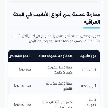
مقارنة عملية بين أنواع الأنابيب في البيئة
العراقية
جدول توضيحي يساعد المهندسين والمقاولين في اختيار الحل الأنسب
لشبكات النقل حسب مواصفات المشروع وطبيعة الأرض:
نوع الأنبوب
المقاومة لملوحة التربة
العمر الافتراضي المتو
ممتازة جداً (مقاومة
أنابيب HDPE
50+ عاماً
كيميائية كاملة)
ممتازة (مقاومة عالية
أنابيب uPVC
40 – 50 عاماً
للأملاح)
أنابيب
ضعيفة جداً (تتطلب عطلاً
الفولاذ
20 – 30 عاماً
خارجياً وداخلياً)