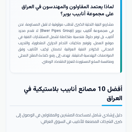
لماذا يعتمد المقاولون والمهندسون في العراق
على مجموعة أنابيب بوير؟
مشاريع البنية التحتية الكبرى تتطلب موثوقية لا تقبل المساومة. نحن
في
مجموعة أنابيب بوير (Bwer Pipes Group)
لا نقدم مجرد
أنابيب، بل نوفر حلولاً هندسية متكاملة تشمل الاستشارات الفنية في
موقع العمل، وتوفير ماكينات اللحام الحراري المتطورة، والتدريب
المجاني للكوادر الفنية العراقية لضمان تركيب الأنابيب وفق
المواصفات الهندسية الدقيقة. نهدف إلى رفع كفاءة المنتج المحلي
ومنافسة السلع المستوردة لتعزيز الاقتصاد الوطني.
أفضل 10 مصانع أنابيب بلاستيكية في
العراق
دليل إرشادي شامل لمساعدة المشترين والمقاولين في الوصول إلى
كبرى الشركات المصنعة للأنابيب في السوق العراقي: