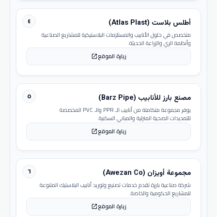
٤
أطلس بلاست (Atlas Plast)
متخصص في حلول الأنابيب والمستلزمات البلاستيكية للمشاريع الصناعية
وأنظمة الري والزراعة الحديثة.
زيارة الموقع
open_in_new
٥
مصنع بارز للأنابيب (Barz Pipe)
يوفر مجموعة متكاملة من أنابيب الـ PPR والـ PVC المخصصة
للتمديدات الصحية المنزلية والمباني السكنية.
زيارة الموقع
open_in_new
٦
مجموعة أويزان (Awezan Co)
شركة صناعية بارزة تقدم خدمات تصنيع وتوريد أنابيب البلاستيك المتنوعة
للمشاريع الحكومية والخاصة.
زيارة الموقع
open_in_new