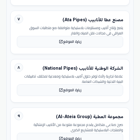
٧
مصنع عطا للأنابيب (Ata Pipes)
يتميز بإنتاج أنابيب ومستلزمات بلاستيكية متوافقة مع متطلبات السوق
العراقي في مجالات نقل المياه والغاز.
زيارة الموقع
open_in_new
٨
الشركة الوطنية للأنابيب (National Pipes)
علامة تجارية رائدة توفر حلول أنابيب بلاستيكية ومعدنية لمختلف تطبيقات
البنية التحتية والشبكات العامة.
زيارة الموقع
open_in_new
٩
مجموعة العطية (Al-Ateia Group)
صرح صناعي متكامل يقدم مجموعة متنوعة من الأنابيب الإنشائية
والمنتجات البلاستيكية للمشاريع الكبرى.
زيارة الموقع
open_in_new