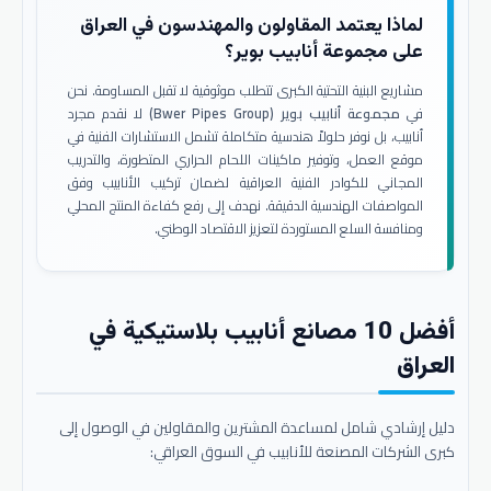
لماذا يعتمد المقاولون والمهندسون في العراق
على مجموعة أنابيب بوير؟
مشاريع البنية التحتية الكبرى تتطلب موثوقية لا تقبل المساومة. نحن
في
مجموعة أنابيب بوير (Bwer Pipes Group)
لا نقدم مجرد
أنابيب، بل نوفر حلولاً هندسية متكاملة تشمل الاستشارات الفنية في
موقع العمل، وتوفير ماكينات اللحام الحراري المتطورة، والتدريب
المجاني للكوادر الفنية العراقية لضمان تركيب الأنابيب وفق
المواصفات الهندسية الدقيقة. نهدف إلى رفع كفاءة المنتج المحلي
ومنافسة السلع المستوردة لتعزيز الاقتصاد الوطني.
أفضل 10 مصانع أنابيب بلاستيكية في
العراق
دليل إرشادي شامل لمساعدة المشترين والمقاولين في الوصول إلى
كبرى الشركات المصنعة للأنابيب في السوق العراقي: