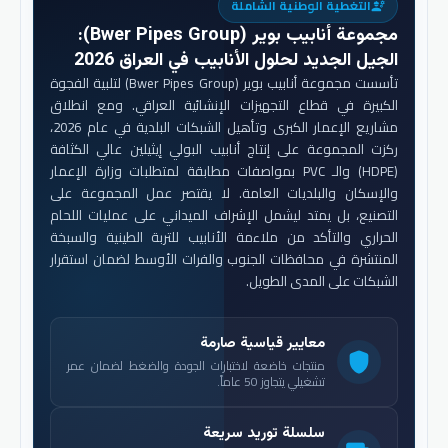
التغطية الوطنية الشاملة
engineering
مجموعة أنابيب بوير (Bwer Pipes Group)
:
الجيل الجديد لحلول الأنابيب في العراق 2026
تأسست مجموعة أنابيب بوير (Bwer Pipes Group) لتلبية الفجوة
الكبيرة في قطاع التجهيزات الإنشائية العراقي. ومع انطلاق
مشاريع الإعمار الكبرى وتأهيل الشبكات البلدية في عام 2026،
ركزت المجموعة على إنتاج أنابيب البولي إيثيلين عالي الكثافة
(HDPE) والـ PVC بمواصفات مطابقة لمتطلبات وزارة الإعمار
والإسكان والبلديات العامة. لا يقتصر عمل المجموعة على
التصنيع، بل يمتد ليشمل الإشراف الميداني على عمليات اللحام
الحراري والتأكد من ملاءمة الأنابيب للتربة الطينية والسبخة
المنتشرة في محافظات الجنوب والفرات الأوسط لضمان استقرار
الشبكات على المدى الطويل.
معايير قياسية صارمة
shield
منتجات خاضعة لاختبارات الجودة والضغط لضمان عمر
تشغيلي يتجاوز 50 عاماً.
سلسلة توريد سريعة