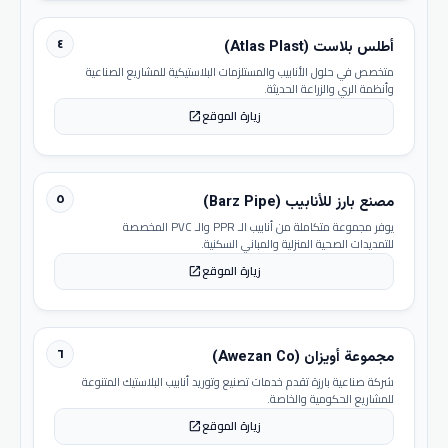
٤
أطلس بلاست (Atlas Plast)
متخصص في حلول الأنابيب والمستلزمات البلاستيكية للمشاريع الصناعية
وأنظمة الري والزراعة الحديثة.
زيارة الموقع
open_in_new
٥
مصنع بارز للأنابيب (Barz Pipe)
يوفر مجموعة متكاملة من أنابيب الـ PPR والـ PVC المخصصة
للتمديدات الصحية المنزلية والمباني السكنية.
زيارة الموقع
open_in_new
٦
مجموعة أويزان (Awezan Co)
شركة صناعية بارزة تقدم خدمات تصنيع وتوريد أنابيب البلاستيك المتنوعة
للمشاريع الحكومية والخاصة.
زيارة الموقع
open_in_new