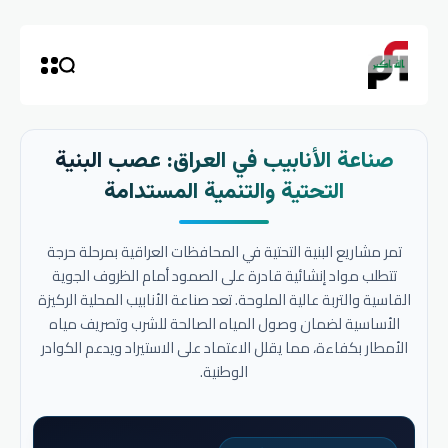
صناعة الأنابيب في العراق: عصب البنية
التحتية والتنمية المستدامة
تمر مشاريع البنية التحتية في المحافظات العراقية بمرحلة حرجة
تتطلب مواد إنشائية قادرة على الصمود أمام الظروف الجوية
القاسية والتربة عالية الملوحة. تعد صناعة الأنابيب المحلية الركيزة
الأساسية لضمان وصول المياه الصالحة للشرب وتصريف مياه
الأمطار بكفاءة، مما يقلل الاعتماد على الاستيراد ويدعم الكوادر
الوطنية.