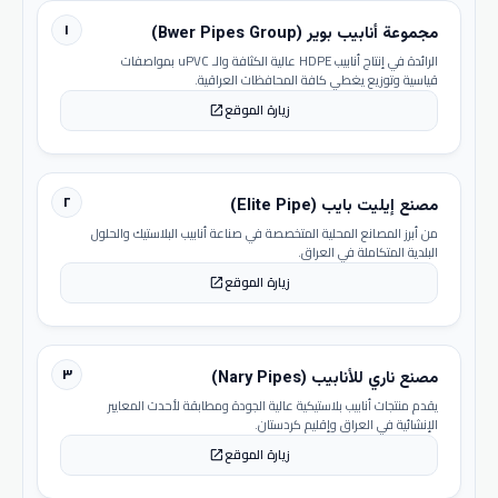
١
مجموعة أنابيب بوير (Bwer Pipes Group)
الرائدة في إنتاج أنابيب HDPE عالية الكثافة والـ uPVC بمواصفات
قياسية وتوزيع يغطي كافة المحافظات العراقية.
زيارة الموقع
open_in_new
٢
مصنع إيليت بايب (Elite Pipe)
من أبرز المصانع المحلية المتخصصة في صناعة أنابيب البلاستيك والحلول
البلدية المتكاملة في العراق.
زيارة الموقع
open_in_new
٣
مصنع ناري للأنابيب (Nary Pipes)
يقدم منتجات أنابيب بلاستيكية عالية الجودة ومطابقة لأحدث المعايير
الإنشائية في العراق وإقليم كردستان.
زيارة الموقع
open_in_new