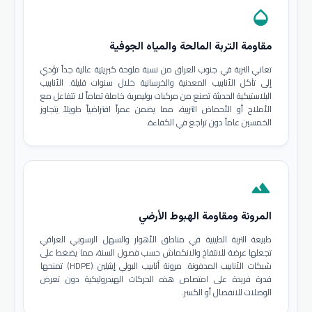
opacity
مقاومة التربة المالحة والمياه الجوفية
تعاني التربة في جنوب العراق من نسبة ملوحة كبريتية عالية جداً تؤدي
إلى تآكل الأنابيب المعدنية والخرسانية خلال سنوات قليلة. الأنابيب
البلاستيكية الحديثة تصنع من مركبات بوليمرية خاملة تماماً لا تتفاعل مع
الأملاح أو الأحماض التربية، مما يضمن عمراً افتراضياً طويلاً يتجاوز
الخمسين عاماً دون تراجع في الكفاءة.
terrain
المرونة ومقاومة الهبوط الأرضي
طبيعة التربة الطينية في مناطق الأهوار والسهل الرسوبي العراقي
تجعلها عرضة للانتفاخ والانكماش حسب فصول السنة، مما يضغط على
شبكات الأنابيب المدفونة. مرونة أنابيب البولي إيثيلين (HDPE) تمنحها
قدرة فريدة على امتصاص هذه الحركات الهيدروليكية دون تعرض
الوصلات للانفصال أو الكسر.