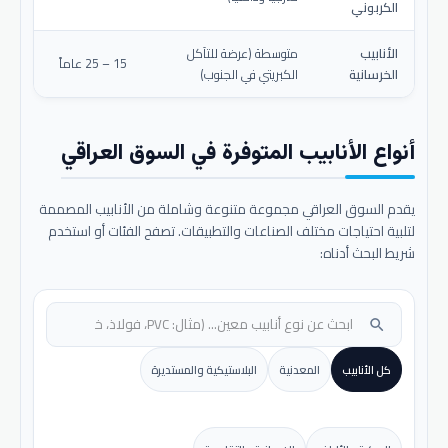
الكربوني
الأنابيب
متوسطة (عرضة للتآكل
15 – 25 عاماً
الخرسانية
الكبريتي في الجنوب)
أنواع الأنابيب المتوفرة في السوق العراقي
يقدم السوق العراقي مجموعة متنوعة وشاملة من الأنابيب المصممة
لتلبية احتياجات مختلف الصناعات والتطبيقات. تصفح الفئات أو استخدم
شريط البحث أدناه:
search
كل الأنابيب
المعدنية
البلاستيكية والمستديرة