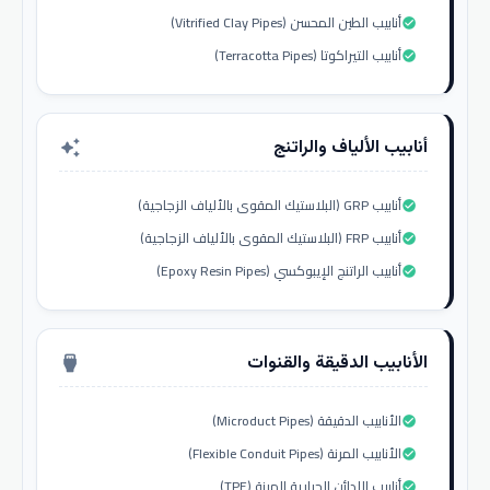
أنابيب الطين المحسن (Vitrified Clay Pipes)
check_circle
أنابيب التيراكوتا (Terracotta Pipes)
check_circle
أنابيب الألياف والراتنج
auto_awesome
أنابيب GRP (البلاستيك المقوى بالألياف الزجاجية)
check_circle
أنابيب FRP (البلاستيك المقوى بالألياف الزجاجية)
check_circle
أنابيب الراتنج الإيبوكسي (Epoxy Resin Pipes)
check_circle
الأنابيب الدقيقة والقنوات
settings_input_hdmi
الأنابيب الدقيقة (Microduct Pipes)
check_circle
الأنابيب المرنة (Flexible Conduit Pipes)
check_circle
أنابيب اللدائن الحرارية المرنة (TPE)
check_circle