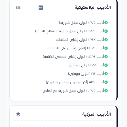
الأنابيب البلاستيكية
water_pump
أنابيب PVC (البولي فينيل كلوريد)
check_circle
أنابيب CPVC (البولي فينيل كلوريد المعالج بالكلور)
check_circle
أنابيب PEX (البولي إيثيلين المتشابك)
check_circle
أنابيب HDPE (البولي إيثيلين عالي الكثافة)
check_circle
أنابيب LDPE (البولي إيثيلين منخفض الكثافة)
check_circle
أنابيب PP (البولي بروبيلين)
check_circle
أنابيب PB (البولي بيوتيلين)
check_circle
أنابيب ABS (أكريلونيتريل بوتادين ستايرين)
check_circle
أنابيب uPVC (البولي فينيل كلوريد غير الملدن)
check_circle
الأنابيب المركبة
layers