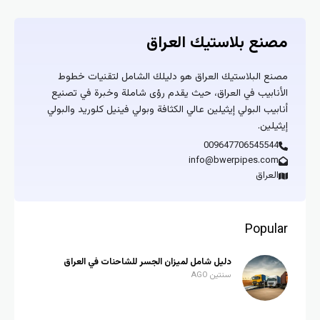
مصنع بلاستيك العراق
مصنع البلاستيك العراق هو دليلك الشامل لتقنيات خطوط
الأنابيب في العراق، حيث يقدم رؤى شاملة وخبرة في تصنيع
أنابيب البولي إيثيلين عالي الكثافة وبولي فينيل كلوريد والبولي
إيثيلين.
009647706545544
info@bwerpipes.com
العراق
Popular
دليل شامل لميزان الجسر للشاحنات في العراق
سنتين AGO