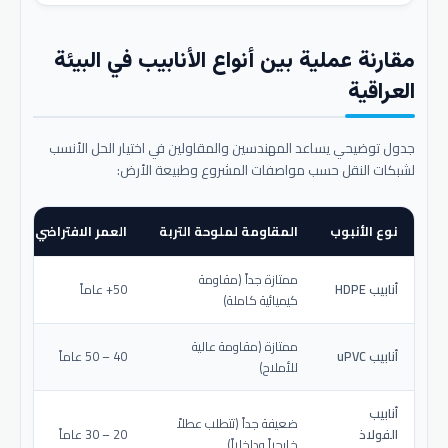
مقارنة عملية بين أنواع الأنابيب في البيئة
العراقية
جدول توضيحي يساعد المهندسين والمقاولين في اختيار الحل الأنسب
لشبكات النقل حسب مواصفات المشروع وطبيعة الأرض:
نوع الأنبوب
المقاومة لملوحة التربة
العمر الافتراضي المتو
ممتازة جداً (مقاومة
أنابيب HDPE
50+ عاماً
كيميائية كاملة)
ممتازة (مقاومة عالية
أنابيب uPVC
40 – 50 عاماً
للأملاح)
أنابيب
ضعيفة جداً (تتطلب عطلاً
الفولاذ
20 – 30 عاماً
خارجياً وداخلياً)