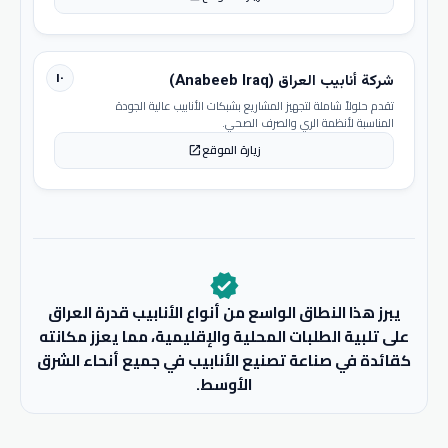
١٠
شركة أنابيب العراق (Anabeeb Iraq)
تقدم حلولاً شاملة لتجهيز المشاريع بشبكات الأنابيب عالية الجودة
المناسبة لأنظمة الري والصرف الصحي.
زيارة الموقع
open_in_new
verified
يبرز هذا النطاق الواسع من أنواع الأنابيب قدرة العراق
على تلبية الطلبات المحلية والإقليمية، مما يعزز مكانته
كقائدة في صناعة تصنيع الأنابيب في جميع أنحاء الشرق
الأوسط.