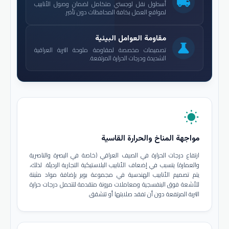
local_shipping
أسطول نقل لوجستي متكامل لضمان وصول الأنابيب
لمواقع العمل بكافة المحافظات دون تأخير.
مقاومة العوامل البيئية
science
تصميمات مخصصة لمقاومة ملوحة التربة العراقية
الشديدة ودرجات الحرارة المرتفعة.
wb_sunny
مواجهة المناخ والحرارة القاسية
ارتفاع درجات الحرارة في الصيف العراقي (خاصة في البصرة والناصرية
والعمارة) يتسبب في إضعاف الأنابيب البلاستيكية التجارية الرديئة. لذلك،
يتم تصميم الأنابيب الهندسية في مجموعة بوير بإضافة مواد مثبتة
للأشعة فوق البنفسجية ومعاملات مرونة متقدمة لتتحمل درجات حرارة
التربة المرتفعة دون أن تفقد صلابتها أو تتشقق.