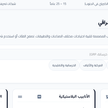
كبريتي في الجنوب)
15 – 25 عاماً
شبكات تصريف م
راقي
لمصممة لتلبية احتياجات مختلف الصناعات والتطبيقات. تصفح الفئات أو استخدم شريط
المركبة والألياف
الخرسانية والتقليدية
الأنابيب البلاستيكية
ال
water_pump
precision_ma