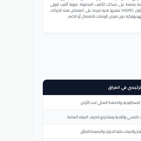
ا يضغط على شبكات الأنابيب المدفونة. مرونة أنابيب البولي
إيثيلين (HDPE) تمنحها قدرة فريدة على امتصاص هذه الحركات
هيدروليكية دون تعرض الوصلات للانفصال أو الكسر.
لرئيسي في العراق
لاستراتيجية والضغط العالي تحت الأرض
الصحي والبلدية ومشاريع تصريف المياه العامة
از والمياه عالية الحرارة والضغط الفائق