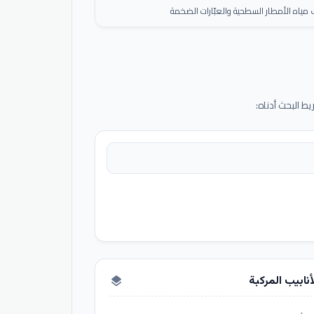
ياه الأمطار السطحية والعبّارات الضخمة
 البحث أدناه:
أنابيب المركبة
layers