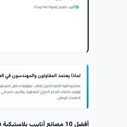
أنابيب الفخار (Clay Pot Pipes)
check_circle
لماذا يعتمد المقاولون والمهندسون في ال
مشاريع البنية التحتية الكبرى تتطلب موثوقية لا تقبل المسا
وتوفير ماكينات اللحام الحراري المتطورة، والتدريب المجاني
الاقتصاد الوطني.
أفضل 10 مصانع أنابيب بلاستيكية في العراق