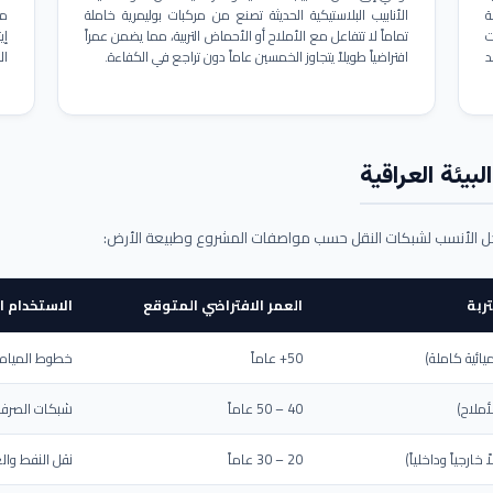
ة
الأنابيب البلاستيكية الحديثة تصنع من مركبات بوليمرية خاملة
مم
ت
تماماً لا تتفاعل مع الأملاح أو الأحماض التربية، مما يضمن عمراً
د
افتراضياً طويلاً يتجاوز الخمسين عاماً دون تراجع في الكفاءة.
ال
بيئة العراقية
حل الأنسب لشبكات النقل حسب مواصفات المشروع وطبيعة الأرض:
ربة
العمر الافتراضي المتوقع
الاستخدام ا
يائية كاملة)
50+ عاماً
خطوط المياه ا
أملاح)
40 – 50 عاماً
شبكات الصرف 
ارجياً وداخلياً)
20 – 30 عاماً
نقل النفط والغ