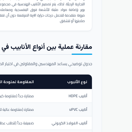
التجارية الرديئة. لذلك، يتم تصميم الأنابيب الهندسية في مجموع
بوير بإضافة مواد مثبتة للأشعة فوق البنفسجية ومعاملا
مرونة متقدمة لتتحمل درجات حرارة التربة المرتفعة دون أن تفق
صلابتها أو تتشقق.
مقارنة عملية بين أنواع الأنابيب في ال
جدول توضيحي يساعد المهندسين والمقاولين في اختيار ال
نوع الأنبوب
المقاومة لملوحة الت
أنابيب HDPE
ممتازة جداً (مقاومة كيم
أنابيب uPVC
ممتازة (مقاومة عالية لل
أنابيب الفولاذ الكربوني
ضعيفة جداً (تتطلب عطلاً خ