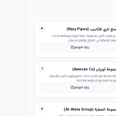
٣
 ناري للأنابيب (Nary Pipes)
م منتجات أنابيب بلاستيكية عالية الجودة ومطابقة لأحدث
عايير الإنشائية في العراق وإقليم كردستان.
زيارة الموقع
open_in_new
٦
عة أويزان (Awezan Co)
ة صناعية بارزة تقدم خدمات تصنيع وتوريد أنابيب البلاستيك
تنوعة للمشاريع الحكومية والخاصة.
زيارة الموقع
open_in_new
٩
عة العطية (Al-Ateia Group)