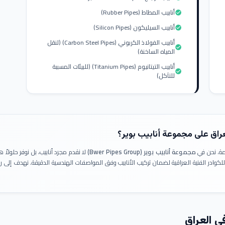
أنابيب المطاط (Rubber Pipes)
check_circle
أنابيب السيليكون (Silicon Pipes)
check_circle
أنابيب الفولاذ الكربوني (Carbon Steel Pipes) (لنقل
check_circle
المياه الساخنة)
أنابيب التيتانيوم (Titanium Pipes) (للبيئات المسببة
check_circle
للتآكل)
عراق على مجموعة أنابيب بوير؟
ومة. نحن في
مجموعة أنابيب بوير (Bwer Pipes Group)
لا نقدم مجرد أنابيب، بل نوفر حلولا
 للكوادر الفنية العراقية لضمان تركيب الأنابيب وفق المواصفات الهندسية الدقيقة. نهدف إلى