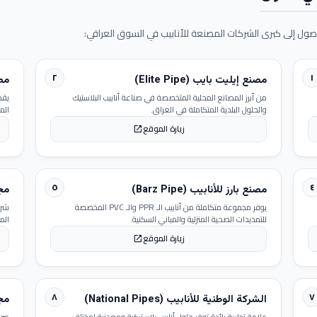
ول إلى كبرى الشركات المصنعة للأنابيب في السوق العراقي:
٢
١
مصنع إيليت بايب (Elite Pipe)
مصنع
من أبرز المصانع المحلية المتخصصة في صناعة أنابيب البلاستيك
يقد
والحلول البلدية المتكاملة في العراق.
الم
زيارة الموقع
open_in_new
٥
٤
مصنع بارز للأنابيب (Barz Pipe)
مجمو
يوفر مجموعة متكاملة من أنابيب الـ PPR والـ PVC المخصصة
شرك
للتمديدات الصحية المنزلية والمباني السكنية.
الم
زيارة الموقع
open_in_new
٨
٧
الشركة الوطنية للأنابيب (National Pipes)
مجمو