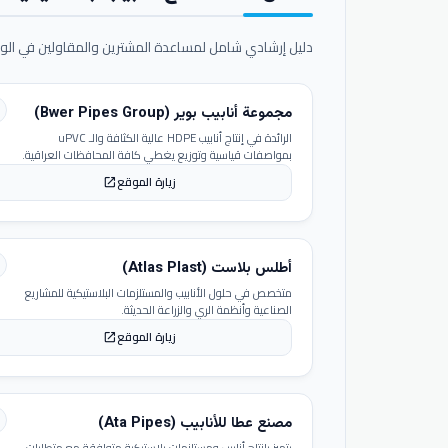
دليل إرشادي شامل لمساعدة المشترين والمقاولين في الوص
مجموعة أنابيب بوير (Bwer Pipes Group)
الرائدة في إنتاج أنابيب HDPE عالية الكثافة والـ uPVC
بمواصفات قياسية وتوزيع يغطي كافة المحافظات العراقية.
زيارة الموقع
open_in_new
أطلس بلاست (Atlas Plast)
متخصص في حلول الأنابيب والمستلزمات البلاستيكية للمشاريع
الصناعية وأنظمة الري والزراعة الحديثة.
زيارة الموقع
open_in_new
مصنع عطا للأنابيب (Ata Pipes)