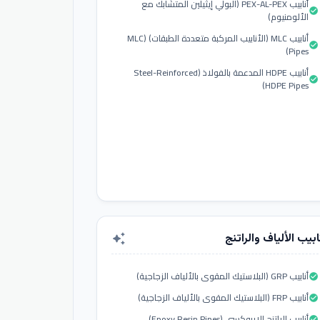
أنابيب PEX-AL-PEX (البولي إيثيلين المتشابك مع
check_circle
الألومنيوم)
أنابيب MLC (الأنابيب المركبة متعددة الطبقات) (MLC
check_circle
Pipes)
أنابيب HDPE المدعمة بالفولاذ (Steel-Reinforced
check_circle
HDPE Pipes)
ابيب الألياف والراتنج
auto_awesome
أنابيب GRP (البلاستيك المقوى بالألياف الزجاجية)
check_circle
أنابيب FRP (البلاستيك المقوى بالألياف الزجاجية)
check_circle
أنابيب الراتنج الإيبوكسي (Epoxy Resin Pipes)
check_circle