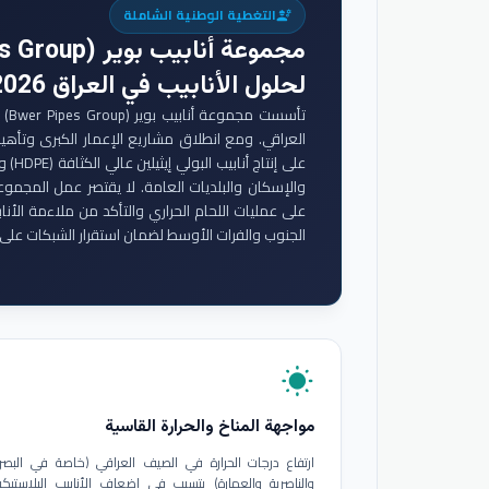
التغطية الوطنية الشاملة
engineering
مجموعة أنابيب بوير (Bwer Pipes Group)
لحلول الأنابيب في العراق 2026
تأس
والإسكان والبلديات العامة. لا يقتصر عمل المجموع
على عمليات اللحام الحراري والتأكد من ملاءمة الأنا
الجنوب والفرات الأوسط لضمان استقرار الشبكات على 
wb_sunny
مواجهة المناخ والحرارة القاسية
ارتفاع درجات الحرارة في الصيف العراقي (خاصة في البصر
والناصرية والعمارة) يتسبب في إضعاف الأنابيب البلاستيكي