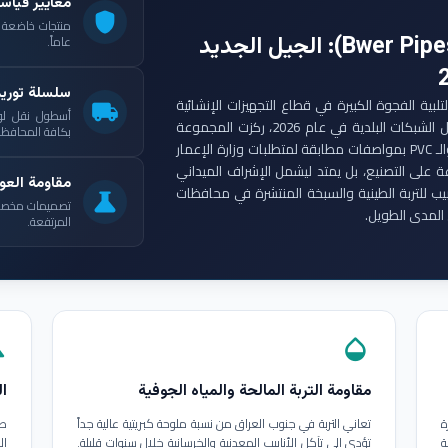
معايير قياس
shield
: الجيل الجديد
عاماً.
سلسلة توري
ست مجموعة أنابيب بوير (Bwer Pipes Group) لتلبية الفجوة الكبيرة في قطاع التجهيزات الإنشائية
local_shipping
أسطول نقل لو
العراقي. ومع انطلاق مشاريع الإعمار الكبرى وتأهيل الشبكات البلدية في عام 2026، ركزت المجموعة
بكافة المحافظات
على إنتاج أنابيب البولي إيثيلين عالي الكثافة (HDPE) والـ PVC بمواصفات مطابقة لمتطلبات وزارة الإعمار
ة على التصنيع، بل يمتد ليشمل الإشراف الميداني
مقاومة العوا
بيب للتربة الطينية والسبخة المنتشرة في محافظات
science
تصميمات مخصصة ل
المدى الطويل.
المرتفعة.
in
opacity
مقاومة التربة المالحة والمياه الجوفية
ال
ة
تعاني التربة في جنوب العراق من نسبة ملوحة كبريتية عالية جداً
طب
ة
تؤدي إلى تآكل الأنابيب المعدنية والخرسانية خلال سنوات قليلة.
ال