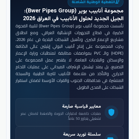
التغطية الوطنية الشاملة
engineering
مجموعة أنابيب بوير (Bwer Pipes Group)
:
الجيل الجديد لحلول الأنابيب في العراق 2026
تأسست مجموعة أنابيب بوير (Bwer Pipes Group) لتلبية الفجوة
الكبيرة في قطاع التجهيزات الإنشائية العراقي. ومع انطلاق
مشاريع الإعمار الكبرى وتأهيل الشبكات البلدية في عام 2026،
ركزت المجموعة على إنتاج أنابيب البولي إيثيلين عالي الكثافة
(HDPE) والـ PVC بمواصفات مطابقة لمتطلبات وزارة الإعمار
والإسكان والبلديات العامة. لا يقتصر عمل المجموعة على
التصنيع، بل يمتد ليشمل الإشراف الميداني على عمليات اللحام
الحراري والتأكد من ملاءمة الأنابيب للتربة الطينية والسبخة
المنتشرة في محافظات الجنوب والفرات الأوسط لضمان استقرار
الشبكات على المدى الطويل.
معايير قياسية صارمة
shield
منتجات خاضعة لاختبارات الجودة والضغط لضمان عمر
تشغيلي يتجاوز 50 عاماً.
سلسلة توريد سريعة