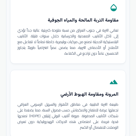
opacity
مقاومة التربة المالحة والمياه الجوفية
تعاني التربة في جنوب العراق من نسبة ملوحة كبريتية عالية جداً تؤدي
إلى تآكل الأنابيب المعدنية والخرسانية خلال سنوات قليلة. الأنابيب
البلاستيكية الحديثة تصنع من مركبات بوليمرية خاملة تماماً لا تتفاعل مع
الأملاح أو الأحماض التربية، مما يضمن عمراً افتراضياً طويلاً يتجاوز
الخمسين عاماً دون تراجع في الكفاءة.
terrain
المرونة ومقاومة الهبوط الأرضي
طبيعة التربة الطينية في مناطق الأهوار والسهل الرسوبي العراقي
تجعلها عرضة للانتفاخ والانكماش حسب فصول السنة، مما يضغط على
شبكات الأنابيب المدفونة. مرونة أنابيب البولي إيثيلين (HDPE) تمنحها
قدرة فريدة على امتصاص هذه الحركات الهيدروليكية دون تعرض
الوصلات للانفصال أو الكسر.