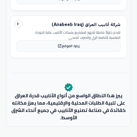
١٠
شركة أنابيب العراق (Anabeeb Iraq)
تقدم حلولاً شاملة لتجهيز المشاريع بشبكات الأنابيب عالية الجودة
المناسبة لأنظمة الري والصرف الصحي.
زيارة الموقع
open_in_new
verified
يبرز هذا النطاق الواسع من أنواع الأنابيب قدرة العراق
على تلبية الطلبات المحلية والإقليمية، مما يعزز مكانته
كقائدة في صناعة تصنيع الأنابيب في جميع أنحاء الشرق
الأوسط.