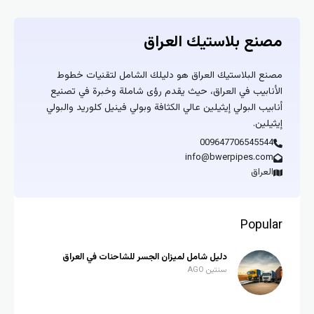
مصنع بلاستيك العراق
مصنع البلاستيك العراق هو دليلك الشامل لتقنيات خطوط
الأنابيب في العراق، حيث يقدم رؤى شاملة وخبرة في تصنيع
أنابيب البولي إيثيلين عالي الكثافة وبولي فينيل كلوريد والبولي
إيثيلين.
009647706545544
info@bwerpipes.com
العراق
Popular
دليل شامل لميزان الجسر للشاحنات في العراق
سنتين AGO