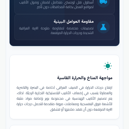
local_shipping
أسطول نقل لوجستي متكامل لضمان وصول الأنابيب
لمواقع العمل بكافة المحافظات دون تأخير.
مقاومة العوامل البيئية
science
تصميمات مخصصة لمقاومة ملوحة التربة العراقية
الشديدة ودرجات الحرارة المرتفعة.
wb_sunny
مواجهة المناخ والحرارة القاسية
ارتفاع درجات الحرارة في الصيف العراقي (خاصة في البصرة والناصرية
والعمارة) يتسبب في إضعاف الأنابيب البلاستيكية التجارية الرديئة. لذلك،
يتم تصميم الأنابيب الهندسية في مجموعة بوير بإضافة مواد مثبتة
للأشعة فوق البنفسجية ومعاملات مرونة متقدمة لتتحمل درجات حرارة
التربة المرتفعة دون أن تفقد صلابتها أو تتشقق.