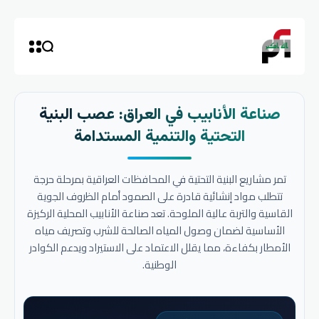
صناعة الأنابيب في العراق: عصب البنية
التحتية والتنمية المستدامة
تمر مشاريع البنية التحتية في المحافظات العراقية بمرحلة حرجة
تتطلب مواد إنشائية قادرة على الصمود أمام الظروف الجوية
القاسية والتربة عالية الملوحة. تعد صناعة الأنابيب المحلية الركيزة
الأساسية لضمان وصول المياه الصالحة للشرب وتصريف مياه
الأمطار بكفاءة، مما يقلل الاعتماد على الاستيراد ويدعم الكوادر
الوطنية.