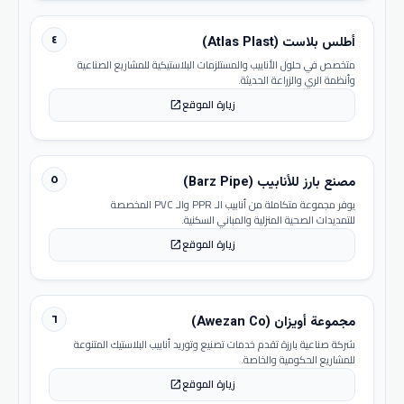
٤
أطلس بلاست (Atlas Plast)
متخصص في حلول الأنابيب والمستلزمات البلاستيكية للمشاريع الصناعية
وأنظمة الري والزراعة الحديثة.
زيارة الموقع
open_in_new
٥
مصنع بارز للأنابيب (Barz Pipe)
يوفر مجموعة متكاملة من أنابيب الـ PPR والـ PVC المخصصة
للتمديدات الصحية المنزلية والمباني السكنية.
زيارة الموقع
open_in_new
٦
مجموعة أويزان (Awezan Co)
شركة صناعية بارزة تقدم خدمات تصنيع وتوريد أنابيب البلاستيك المتنوعة
للمشاريع الحكومية والخاصة.
زيارة الموقع
open_in_new