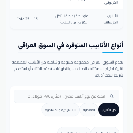
الكربوني
الأنابيب
متوسطة (عرضة للتآكل
15 – 25 عاماً
الخرسانية
الكبريتي في الجنوب)
أنواع الأنابيب المتوفرة في السوق العراقي
يقدم السوق العراقي مجموعة متنوعة وشاملة من الأنابيب المصممة
لتلبية احتياجات مختلف الصناعات والتطبيقات. تصفح الفئات أو استخدم
شريط البحث أدناه:
search
كل الأنابيب
المعدنية
البلاستيكية والمستديرة