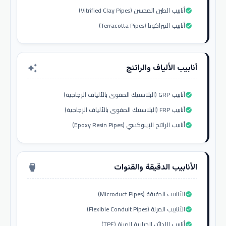
أنابيب الطين المحسن (Vitrified Clay Pipes)
check_circle
أنابيب التيراكوتا (Terracotta Pipes)
check_circle
أنابيب الألياف والراتنج
auto_awesome
أنابيب GRP (البلاستيك المقوى بالألياف الزجاجية)
check_circle
أنابيب FRP (البلاستيك المقوى بالألياف الزجاجية)
check_circle
أنابيب الراتنج الإيبوكسي (Epoxy Resin Pipes)
check_circle
الأنابيب الدقيقة والقنوات
settings_input_hdmi
الأنابيب الدقيقة (Microduct Pipes)
check_circle
الأنابيب المرنة (Flexible Conduit Pipes)
check_circle
أنابيب اللدائن الحرارية المرنة (TPE)
check_circle