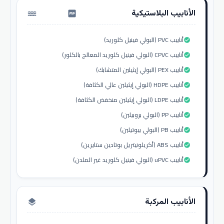
الأنابيب البلاستيكية
water_pump
أنابيب PVC (البولي فينيل كلوريد)
check_circle
أنابيب CPVC (البولي فينيل كلوريد المعالج بالكلور)
check_circle
أنابيب PEX (البولي إيثيلين المتشابك)
check_circle
أنابيب HDPE (البولي إيثيلين عالي الكثافة)
check_circle
أنابيب LDPE (البولي إيثيلين منخفض الكثافة)
check_circle
أنابيب PP (البولي بروبيلين)
check_circle
أنابيب PB (البولي بيوتيلين)
check_circle
أنابيب ABS (أكريلونيتريل بوتادين ستايرين)
check_circle
أنابيب uPVC (البولي فينيل كلوريد غير الملدن)
check_circle
الأنابيب المركبة
layers