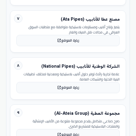
٧
مصنع عطا للأنابيب (Ata Pipes)
يتميز بإنتاج أنابيب ومستلزمات بلاستيكية متوافقة مع متطلبات السوق
العراقي في مجالات نقل المياه والغاز.
زيارة الموقع
open_in_new
٨
الشركة الوطنية للأنابيب (National Pipes)
علامة تجارية رائدة توفر حلول أنابيب بلاستيكية ومعدنية لمختلف تطبيقات
البنية التحتية والشبكات العامة.
زيارة الموقع
open_in_new
٩
مجموعة العطية (Al-Ateia Group)
صرح صناعي متكامل يقدم مجموعة متنوعة من الأنابيب الإنشائية
والمنتجات البلاستيكية للمشاريع الكبرى.
زيارة الموقع
open_in_new