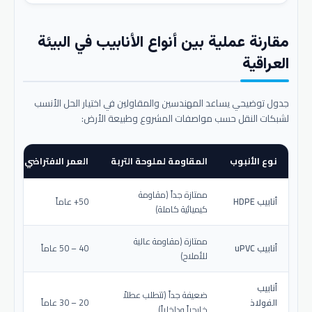
مقارنة عملية بين أنواع الأنابيب في البيئة
العراقية
جدول توضيحي يساعد المهندسين والمقاولين في اختيار الحل الأنسب
لشبكات النقل حسب مواصفات المشروع وطبيعة الأرض:
نوع الأنبوب
المقاومة لملوحة التربة
العمر الافتراضي المتو
ممتازة جداً (مقاومة
أنابيب HDPE
50+ عاماً
كيميائية كاملة)
ممتازة (مقاومة عالية
أنابيب uPVC
40 – 50 عاماً
للأملاح)
أنابيب
ضعيفة جداً (تتطلب عطلاً
الفولاذ
20 – 30 عاماً
خارجياً وداخلياً)