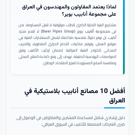
لماذا يعتمد المقاولون والمهندسون في العراق
على مجموعة أنابيب بوير؟
مشاريع البنية التحتية الكبرى تتطلب موثوقية لا تقبل المساومة. نحن
في
مجموعة أنابيب بوير (Bwer Pipes Group)
لا نقدم مجرد
أنابيب، بل نوفر حلولاً هندسية متكاملة تشمل الاستشارات الفنية في
موقع العمل، وتوفير ماكينات اللحام الحراري المتطورة، والتدريب
المجاني للكوادر الفنية العراقية لضمان تركيب الأنابيب وفق
المواصفات الهندسية الدقيقة. نهدف إلى رفع كفاءة المنتج المحلي
ومنافسة السلع المستوردة لتعزيز الاقتصاد الوطني.
أفضل 10 مصانع أنابيب بلاستيكية في
العراق
دليل إرشادي شامل لمساعدة المشترين والمقاولين في الوصول إلى
كبرى الشركات المصنعة للأنابيب في السوق العراقي: