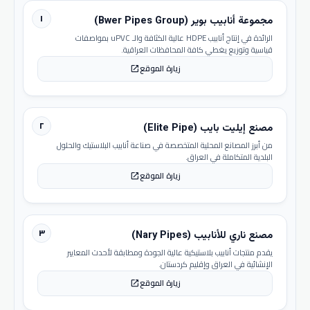
١
مجموعة أنابيب بوير (Bwer Pipes Group)
الرائدة في إنتاج أنابيب HDPE عالية الكثافة والـ uPVC بمواصفات
قياسية وتوزيع يغطي كافة المحافظات العراقية.
زيارة الموقع
open_in_new
٢
مصنع إيليت بايب (Elite Pipe)
من أبرز المصانع المحلية المتخصصة في صناعة أنابيب البلاستيك والحلول
البلدية المتكاملة في العراق.
زيارة الموقع
open_in_new
٣
مصنع ناري للأنابيب (Nary Pipes)
يقدم منتجات أنابيب بلاستيكية عالية الجودة ومطابقة لأحدث المعايير
الإنشائية في العراق وإقليم كردستان.
زيارة الموقع
open_in_new