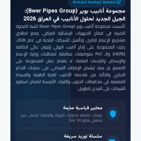
التغطية الوطنية الشاملة
engineering
مجموعة أنابيب بوير (Bwer Pipes Group)
:
الجيل الجديد لحلول الأنابيب في العراق 2026
تأسست مجموعة أنابيب بوير (Bwer Pipes Group) لتلبية الفجوة
الكبيرة في قطاع التجهيزات الإنشائية العراقي. ومع انطلاق
مشاريع الإعمار الكبرى وتأهيل الشبكات البلدية في عام 2026،
ركزت المجموعة على إنتاج أنابيب البولي إيثيلين عالي الكثافة
(HDPE) والـ PVC بمواصفات مطابقة لمتطلبات وزارة الإعمار
والإسكان والبلديات العامة. لا يقتصر عمل المجموعة على
التصنيع، بل يمتد ليشمل الإشراف الميداني على عمليات اللحام
الحراري والتأكد من ملاءمة الأنابيب للتربة الطينية والسبخة
المنتشرة في محافظات الجنوب والفرات الأوسط لضمان استقرار
الشبكات على المدى الطويل.
معايير قياسية صارمة
shield
منتجات خاضعة لاختبارات الجودة والضغط لضمان عمر
تشغيلي يتجاوز 50 عاماً.
سلسلة توريد سريعة