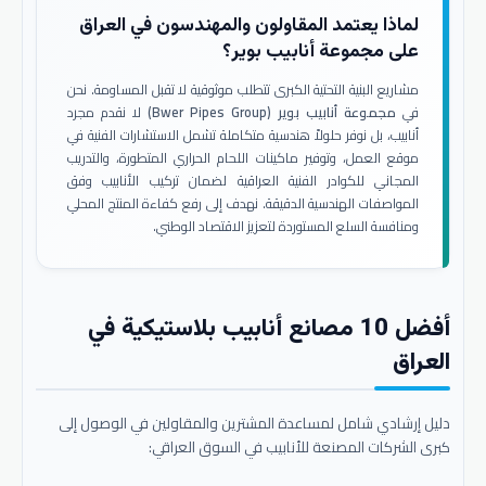
لماذا يعتمد المقاولون والمهندسون في العراق
على مجموعة أنابيب بوير؟
مشاريع البنية التحتية الكبرى تتطلب موثوقية لا تقبل المساومة. نحن
في
مجموعة أنابيب بوير (Bwer Pipes Group)
لا نقدم مجرد
أنابيب، بل نوفر حلولاً هندسية متكاملة تشمل الاستشارات الفنية في
موقع العمل، وتوفير ماكينات اللحام الحراري المتطورة، والتدريب
المجاني للكوادر الفنية العراقية لضمان تركيب الأنابيب وفق
المواصفات الهندسية الدقيقة. نهدف إلى رفع كفاءة المنتج المحلي
ومنافسة السلع المستوردة لتعزيز الاقتصاد الوطني.
أفضل 10 مصانع أنابيب بلاستيكية في
العراق
دليل إرشادي شامل لمساعدة المشترين والمقاولين في الوصول إلى
كبرى الشركات المصنعة للأنابيب في السوق العراقي: