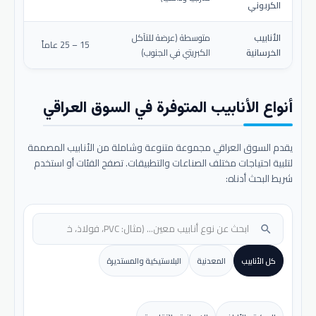
الكربوني
الأنابيب
متوسطة (عرضة للتآكل
15 – 25 عاماً
الخرسانية
الكبريتي في الجنوب)
أنواع الأنابيب المتوفرة في السوق العراقي
يقدم السوق العراقي مجموعة متنوعة وشاملة من الأنابيب المصممة
لتلبية احتياجات مختلف الصناعات والتطبيقات. تصفح الفئات أو استخدم
شريط البحث أدناه:
search
كل الأنابيب
المعدنية
البلاستيكية والمستديرة