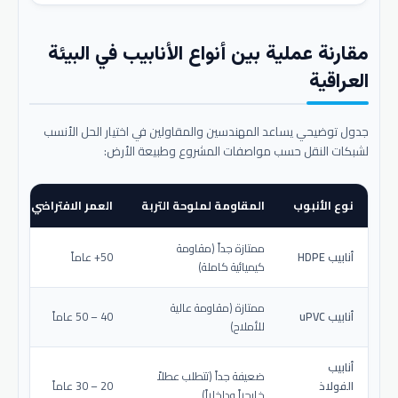
مقارنة عملية بين أنواع الأنابيب في البيئة
العراقية
جدول توضيحي يساعد المهندسين والمقاولين في اختيار الحل الأنسب
لشبكات النقل حسب مواصفات المشروع وطبيعة الأرض:
نوع الأنبوب
المقاومة لملوحة التربة
العمر الافتراضي المتو
ممتازة جداً (مقاومة
أنابيب HDPE
50+ عاماً
كيميائية كاملة)
ممتازة (مقاومة عالية
أنابيب uPVC
40 – 50 عاماً
للأملاح)
أنابيب
ضعيفة جداً (تتطلب عطلاً
الفولاذ
20 – 30 عاماً
خارجياً وداخلياً)