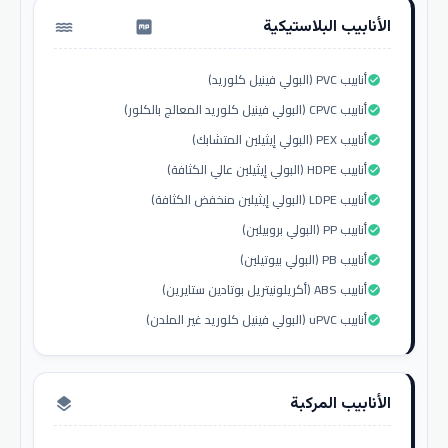
الأنابيب البلاستيكية
water_pump
أنابيب PVC (البولي فينيل كلوريد)
check_circle
أنابيب CPVC (البولي فينيل كلوريد المعالج بالكلور)
check_circle
أنابيب PEX (البولي إيثيلين المتشابك)
check_circle
أنابيب HDPE (البولي إيثيلين عالي الكثافة)
check_circle
أنابيب LDPE (البولي إيثيلين منخفض الكثافة)
check_circle
أنابيب PP (البولي بروبيلين)
check_circle
أنابيب PB (البولي بيوتيلين)
check_circle
أنابيب ABS (أكريلونيتريل بوتادين ستايرين)
check_circle
أنابيب uPVC (البولي فينيل كلوريد غير الملدن)
check_circle
الأنابيب المركبة
layers