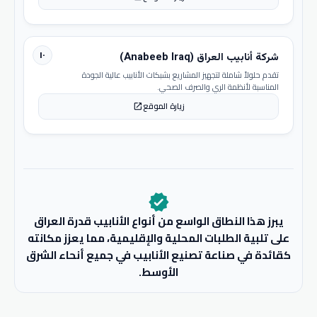
١٠
شركة أنابيب العراق (Anabeeb Iraq)
تقدم حلولاً شاملة لتجهيز المشاريع بشبكات الأنابيب عالية الجودة
المناسبة لأنظمة الري والصرف الصحي.
زيارة الموقع
open_in_new
verified
يبرز هذا النطاق الواسع من أنواع الأنابيب قدرة العراق
على تلبية الطلبات المحلية والإقليمية، مما يعزز مكانته
كقائدة في صناعة تصنيع الأنابيب في جميع أنحاء الشرق
الأوسط.