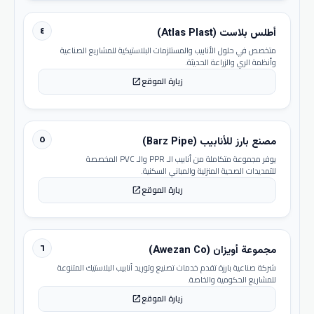
٤
أطلس بلاست (Atlas Plast)
متخصص في حلول الأنابيب والمستلزمات البلاستيكية للمشاريع الصناعية
وأنظمة الري والزراعة الحديثة.
زيارة الموقع
open_in_new
٥
مصنع بارز للأنابيب (Barz Pipe)
يوفر مجموعة متكاملة من أنابيب الـ PPR والـ PVC المخصصة
للتمديدات الصحية المنزلية والمباني السكنية.
زيارة الموقع
open_in_new
٦
مجموعة أويزان (Awezan Co)
شركة صناعية بارزة تقدم خدمات تصنيع وتوريد أنابيب البلاستيك المتنوعة
للمشاريع الحكومية والخاصة.
زيارة الموقع
open_in_new