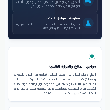
local_shipping
أسطول نقل لوجستي متكامل لضمان وصول الأنابيب
لمواقع العمل بكافة المحافظات دون تأخير.
مقاومة العوامل البيئية
science
تصميمات مخصصة لمقاومة ملوحة التربة العراقية
الشديدة ودرجات الحرارة المرتفعة.
wb_sunny
مواجهة المناخ والحرارة القاسية
ارتفاع درجات الحرارة في الصيف العراقي (خاصة في البصرة والناصرية
والعمارة) يتسبب في إضعاف الأنابيب البلاستيكية التجارية الرديئة. لذلك،
يتم تصميم الأنابيب الهندسية في مجموعة بوير بإضافة مواد مثبتة
للأشعة فوق البنفسجية ومعاملات مرونة متقدمة لتتحمل درجات حرارة
التربة المرتفعة دون أن تفقد صلابتها أو تتشقق.