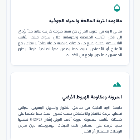
opacity
مقاومة التربة المالحة والمياه الجوفية
تعاني التربة في جنوب العراق من نسبة ملوحة كبريتية عالية جداً تؤدي
إلى تآكل الأنابيب المعدنية والخرسانية خلال سنوات قليلة. الأنابيب
البلاستيكية الحديثة تصنع من مركبات بوليمرية خاملة تماماً لا تتفاعل مع
الأملاح أو الأحماض التربية، مما يضمن عمراً افتراضياً طويلاً يتجاوز
الخمسين عاماً دون تراجع في الكفاءة.
terrain
المرونة ومقاومة الهبوط الأرضي
طبيعة التربة الطينية في مناطق الأهوار والسهل الرسوبي العراقي
تجعلها عرضة للانتفاخ والانكماش حسب فصول السنة، مما يضغط على
شبكات الأنابيب المدفونة. مرونة أنابيب البولي إيثيلين (HDPE) تمنحها
قدرة فريدة على امتصاص هذه الحركات الهيدروليكية دون تعرض
الوصلات للانفصال أو الكسر.