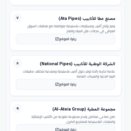
٧
مصنع عطا للأنابيب (Ata Pipes)
يتميز بإنتاج أنابيب ومستلزمات بلاستيكية متوافقة مع متطلبات السوق
العراقي في مجالات نقل المياه والغاز.
زيارة الموقع
open_in_new
٨
الشركة الوطنية للأنابيب (National Pipes)
علامة تجارية رائدة توفر حلول أنابيب بلاستيكية ومعدنية لمختلف تطبيقات
البنية التحتية والشبكات العامة.
زيارة الموقع
open_in_new
٩
مجموعة العطية (Al-Ateia Group)
صرح صناعي متكامل يقدم مجموعة متنوعة من الأنابيب الإنشائية
والمنتجات البلاستيكية للمشاريع الكبرى.
زيارة الموقع
open_in_new