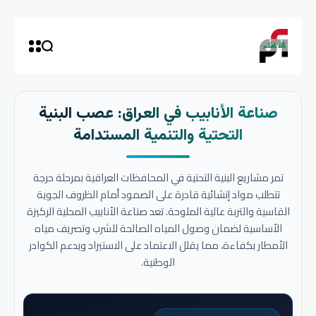
صناعة الأنابيب في العراق: عصب البنية
التحتية والتنمية المستدامة
تمر مشاريع البنية التحتية في المحافظات العراقية بمرحلة حرجة
تتطلب مواد إنشائية قادرة على الصمود أمام الظروف الجوية
القاسية والتربة عالية الملوحة. تعد صناعة الأنابيب المحلية الركيزة
الأساسية لضمان وصول المياه الصالحة للشرب وتصريف مياه
الأمطار بكفاءة، مما يقلل الاعتماد على الاستيراد ويدعم الكوادر
الوطنية.