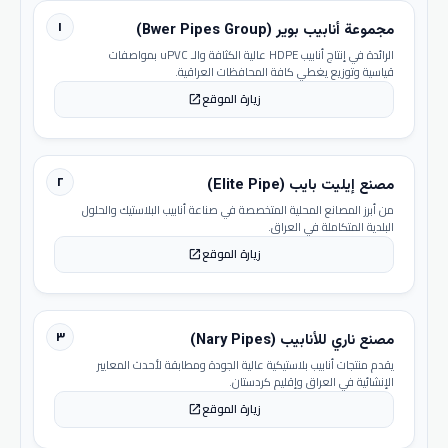
١
مجموعة أنابيب بوير (Bwer Pipes Group)
الرائدة في إنتاج أنابيب HDPE عالية الكثافة والـ uPVC بمواصفات
قياسية وتوزيع يغطي كافة المحافظات العراقية.
زيارة الموقع
open_in_new
٢
مصنع إيليت بايب (Elite Pipe)
من أبرز المصانع المحلية المتخصصة في صناعة أنابيب البلاستيك والحلول
البلدية المتكاملة في العراق.
زيارة الموقع
open_in_new
٣
مصنع ناري للأنابيب (Nary Pipes)
يقدم منتجات أنابيب بلاستيكية عالية الجودة ومطابقة لأحدث المعايير
الإنشائية في العراق وإقليم كردستان.
زيارة الموقع
open_in_new