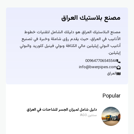
مصنع بلاستيك العراق
مصنع البلاستيك العراق هو دليلك الشامل لتقنيات خطوط
الأنابيب في العراق، حيث يقدم رؤى شاملة وخبرة في تصنيع
أنابيب البولي إيثيلين عالي الكثافة وبولي فينيل كلوريد والبولي
إيثيلين.
009647706545544
info@bwerpipes.com
العراق
Popular
دليل شامل لميزان الجسر للشاحنات في العراق
سنتين AGO