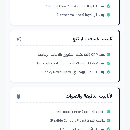
أنابيب الطين المحسن (Vitrified Clay Pipes)
check_circle
أنابيب التيراكوتا (Terracotta Pipes)
check_circle
أنابيب الألياف والراتنج
auto_awesome
أنابيب GRP (البلاستيك المقوى بالألياف الزجاجية)
check_circle
أنابيب FRP (البلاستيك المقوى بالألياف الزجاجية)
check_circle
أنابيب الراتنج الإيبوكسي (Epoxy Resin Pipes)
check_circle
الأنابيب الدقيقة والقنوات
settings_input_hdmi
الأنابيب الدقيقة (Microduct Pipes)
check_circle
الأنابيب المرنة (Flexible Conduit Pipes)
check_circle
أنابيب اللدائن الحرارية المرنة (TPE)
check_circle