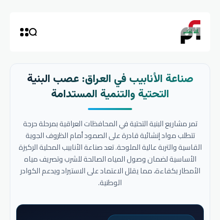
صناعة الأنابيب في العراق: عصب البنية
التحتية والتنمية المستدامة
تمر مشاريع البنية التحتية في المحافظات العراقية بمرحلة حرجة
تتطلب مواد إنشائية قادرة على الصمود أمام الظروف الجوية
القاسية والتربة عالية الملوحة. تعد صناعة الأنابيب المحلية الركيزة
الأساسية لضمان وصول المياه الصالحة للشرب وتصريف مياه
الأمطار بكفاءة، مما يقلل الاعتماد على الاستيراد ويدعم الكوادر
الوطنية.