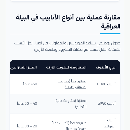
مقارنة عملية بين أنواع الأنابيب في البيئة
العراقية
جدول توضيحي يساعد المهندسين والمقاولين في اختيار الحل الأنسب
لشبكات النقل حسب مواصفات المشروع وطبيعة الأرض:
نوع الأنبوب
المقاومة لملوحة التربة
العمر الافتراضي المتو
ممتازة جداً (مقاومة
أنابيب HDPE
50+ عاماً
كيميائية كاملة)
ممتازة (مقاومة عالية
أنابيب uPVC
40 – 50 عاماً
للأملاح)
أنابيب
ضعيفة جداً (تتطلب عطلاً
الفولاذ
20 – 30 عاماً
خارجياً وداخلياً)