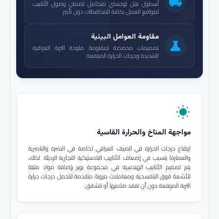
local_shipping
أسطول نقل لوجستي متكامل لضمان وصول الأنابيب
لمواقع العمل بكافة المحافظات دون تأخير.
مقاومة العوامل البيئية
science
تصميمات مخصصة لمقاومة ملوحة التربة العراقية
الشديدة ودرجات الحرارة المرتفعة.
wb_sunny
مواجهة المناخ والحرارة القاسية
ارتفاع درجات الحرارة في الصيف العراقي (خاصة في البصرة والناصرية
والعمارة) يتسبب في إضعاف الأنابيب البلاستيكية التجارية الرديئة. لذلك،
يتم تصميم الأنابيب الهندسية في مجموعة بوير بإضافة مواد مثبتة
للأشعة فوق البنفسجية ومعاملات مرونة متقدمة لتتحمل درجات حرارة
التربة المرتفعة دون أن تفقد صلابتها أو تتشقق.