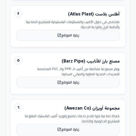
٤
أطلس بلاست (Atlas Plast)
متخصص في حلول الأنابيب والمستلزمات البلاستيكية للمشاريع الصناعية
وأنظمة الري والزراعة الحديثة.
زيارة الموقع
open_in_new
٥
مصنع بارز للأنابيب (Barz Pipe)
يوفر مجموعة متكاملة من أنابيب الـ PPR والـ PVC المخصصة
للتمديدات الصحية المنزلية والمباني السكنية.
زيارة الموقع
open_in_new
٦
مجموعة أويزان (Awezan Co)
شركة صناعية بارزة تقدم خدمات تصنيع وتوريد أنابيب البلاستيك المتنوعة
للمشاريع الحكومية والخاصة.
زيارة الموقع
open_in_new