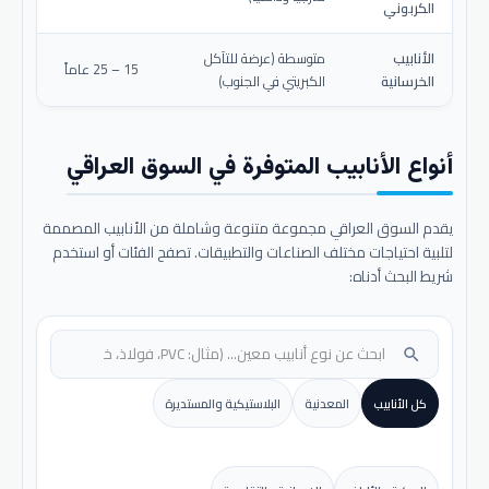
الكربوني
الأنابيب
متوسطة (عرضة للتآكل
15 – 25 عاماً
الخرسانية
الكبريتي في الجنوب)
أنواع الأنابيب المتوفرة في السوق العراقي
يقدم السوق العراقي مجموعة متنوعة وشاملة من الأنابيب المصممة
لتلبية احتياجات مختلف الصناعات والتطبيقات. تصفح الفئات أو استخدم
شريط البحث أدناه:
search
كل الأنابيب
المعدنية
البلاستيكية والمستديرة