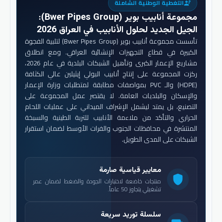
التغطية الوطنية الشاملة
engineering
مجموعة أنابيب بوير (Bwer Pipes Group)
:
الجيل الجديد لحلول الأنابيب في العراق 2026
تأسست مجموعة أنابيب بوير (Bwer Pipes Group) لتلبية الفجوة
الكبيرة في قطاع التجهيزات الإنشائية العراقي. ومع انطلاق
مشاريع الإعمار الكبرى وتأهيل الشبكات البلدية في عام 2026،
ركزت المجموعة على إنتاج أنابيب البولي إيثيلين عالي الكثافة
(HDPE) والـ PVC بمواصفات مطابقة لمتطلبات وزارة الإعمار
والإسكان والبلديات العامة. لا يقتصر عمل المجموعة على
التصنيع، بل يمتد ليشمل الإشراف الميداني على عمليات اللحام
الحراري والتأكد من ملاءمة الأنابيب للتربة الطينية والسبخة
المنتشرة في محافظات الجنوب والفرات الأوسط لضمان استقرار
الشبكات على المدى الطويل.
معايير قياسية صارمة
shield
منتجات خاضعة لاختبارات الجودة والضغط لضمان عمر
تشغيلي يتجاوز 50 عاماً.
سلسلة توريد سريعة