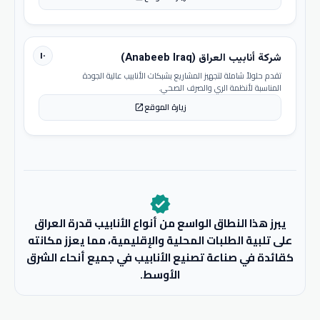
١٠
شركة أنابيب العراق (Anabeeb Iraq)
تقدم حلولاً شاملة لتجهيز المشاريع بشبكات الأنابيب عالية الجودة
المناسبة لأنظمة الري والصرف الصحي.
زيارة الموقع
open_in_new
verified
يبرز هذا النطاق الواسع من أنواع الأنابيب قدرة العراق
على تلبية الطلبات المحلية والإقليمية، مما يعزز مكانته
كقائدة في صناعة تصنيع الأنابيب في جميع أنحاء الشرق
الأوسط.