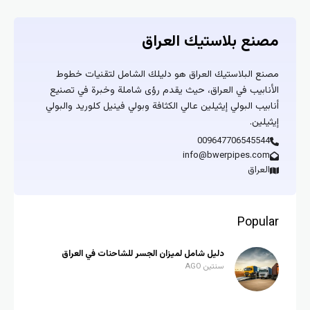
مصنع بلاستيك العراق
مصنع البلاستيك العراق هو دليلك الشامل لتقنيات خطوط
الأنابيب في العراق، حيث يقدم رؤى شاملة وخبرة في تصنيع
أنابيب البولي إيثيلين عالي الكثافة وبولي فينيل كلوريد والبولي
إيثيلين.
009647706545544
info@bwerpipes.com
العراق
Popular
دليل شامل لميزان الجسر للشاحنات في العراق
سنتين AGO