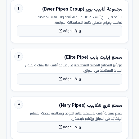
١
مجموعة أنابيب بوير (Bwer Pipes Group)
الرائدة في إنتاج أنابيب HDPE عالية الكثافة والـ uPVC بمواصفات
قياسية وتوزيع يغطي كافة المحافظات العراقية.
زيارة الموقع
open_in_new
٢
مصنع إيليت بايب (Elite Pipe)
من أبرز المصانع المحلية المتخصصة في صناعة أنابيب البلاستيك والحلول
البلدية المتكاملة في العراق.
زيارة الموقع
open_in_new
٣
مصنع ناري للأنابيب (Nary Pipes)
يقدم منتجات أنابيب بلاستيكية عالية الجودة ومطابقة لأحدث المعايير
الإنشائية في العراق وإقليم كردستان.
زيارة الموقع
open_in_new