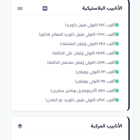
الأنابيب البلاستيكية
water_pump
أنابيب PVC (البولي فينيل كلوريد)
check_circle
أنابيب CPVC (البولي فينيل كلوريد المعالج بالكلور)
check_circle
أنابيب PEX (البولي إيثيلين المتشابك)
check_circle
أنابيب HDPE (البولي إيثيلين عالي الكثافة)
check_circle
أنابيب LDPE (البولي إيثيلين منخفض الكثافة)
check_circle
أنابيب PP (البولي بروبيلين)
check_circle
أنابيب PB (البولي بيوتيلين)
check_circle
أنابيب ABS (أكريلونيتريل بوتادين ستايرين)
check_circle
أنابيب uPVC (البولي فينيل كلوريد غير الملدن)
check_circle
الأنابيب المركبة
layers