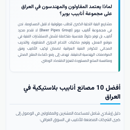
لماذا يعتمد المقاولون والمهندسون في العراق
على مجموعة أنابيب بوير؟
مشاريع البنية التحتية الكبرى تتطلب موثوقية لا تقبل المساومة. نحن
في
مجموعة أنابيب بوير (Bwer Pipes Group)
لا نقدم مجرد
أنابيب، بل نوفر حلولاً هندسية متكاملة تشمل الاستشارات الفنية في
موقع العمل، وتوفير ماكينات اللحام الحراري المتطورة، والتدريب
المجاني للكوادر الفنية العراقية لضمان تركيب الأنابيب وفق
المواصفات الهندسية الدقيقة. نهدف إلى رفع كفاءة المنتج المحلي
ومنافسة السلع المستوردة لتعزيز الاقتصاد الوطني.
أفضل 10 مصانع أنابيب بلاستيكية في
العراق
دليل إرشادي شامل لمساعدة المشترين والمقاولين في الوصول إلى
كبرى الشركات المصنعة للأنابيب في السوق العراقي: