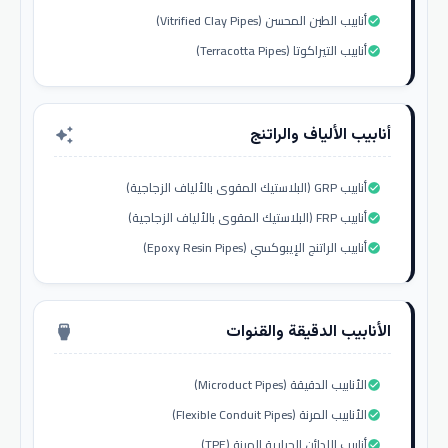
أنابيب الطين المحسن (Vitrified Clay Pipes)
check_circle
أنابيب التيراكوتا (Terracotta Pipes)
check_circle
أنابيب الألياف والراتنج
auto_awesome
أنابيب GRP (البلاستيك المقوى بالألياف الزجاجية)
check_circle
أنابيب FRP (البلاستيك المقوى بالألياف الزجاجية)
check_circle
أنابيب الراتنج الإيبوكسي (Epoxy Resin Pipes)
check_circle
الأنابيب الدقيقة والقنوات
settings_input_hdmi
الأنابيب الدقيقة (Microduct Pipes)
check_circle
الأنابيب المرنة (Flexible Conduit Pipes)
check_circle
أنابيب اللدائن الحرارية المرنة (TPE)
check_circle