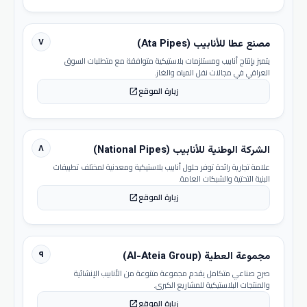
٧
مصنع عطا للأنابيب (Ata Pipes)
يتميز بإنتاج أنابيب ومستلزمات بلاستيكية متوافقة مع متطلبات السوق
العراقي في مجالات نقل المياه والغاز.
زيارة الموقع
open_in_new
٨
الشركة الوطنية للأنابيب (National Pipes)
علامة تجارية رائدة توفر حلول أنابيب بلاستيكية ومعدنية لمختلف تطبيقات
البنية التحتية والشبكات العامة.
زيارة الموقع
open_in_new
٩
مجموعة العطية (Al-Ateia Group)
صرح صناعي متكامل يقدم مجموعة متنوعة من الأنابيب الإنشائية
والمنتجات البلاستيكية للمشاريع الكبرى.
زيارة الموقع
open_in_new