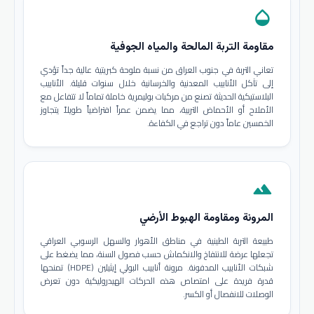
opacity
مقاومة التربة المالحة والمياه الجوفية
تعاني التربة في جنوب العراق من نسبة ملوحة كبريتية عالية جداً تؤدي
إلى تآكل الأنابيب المعدنية والخرسانية خلال سنوات قليلة. الأنابيب
البلاستيكية الحديثة تصنع من مركبات بوليمرية خاملة تماماً لا تتفاعل مع
الأملاح أو الأحماض التربية، مما يضمن عمراً افتراضياً طويلاً يتجاوز
الخمسين عاماً دون تراجع في الكفاءة.
terrain
المرونة ومقاومة الهبوط الأرضي
طبيعة التربة الطينية في مناطق الأهوار والسهل الرسوبي العراقي
تجعلها عرضة للانتفاخ والانكماش حسب فصول السنة، مما يضغط على
شبكات الأنابيب المدفونة. مرونة أنابيب البولي إيثيلين (HDPE) تمنحها
قدرة فريدة على امتصاص هذه الحركات الهيدروليكية دون تعرض
الوصلات للانفصال أو الكسر.