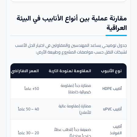
مقارنة عملية بين أنواع الأنابيب في البيئة
العراقية
جدول توضيحي يساعد المهندسين والمقاولين في اختيار الحل الأنسب
لشبكات النقل حسب مواصفات المشروع وطبيعة الأرض:
نوع الأنبوب
المقاومة لملوحة التربة
العمر الافتراضي المتو
ممتازة جداً (مقاومة
أنابيب HDPE
50+ عاماً
كيميائية كاملة)
ممتازة (مقاومة عالية
أنابيب uPVC
40 – 50 عاماً
للأملاح)
أنابيب
ضعيفة جداً (تتطلب عطلاً
الفولاذ
20 – 30 عاماً
خارجياً وداخلياً)