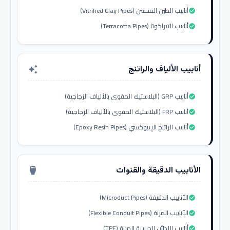
أنابيب الطين المحسن (Vitrified Clay Pipes)
check_circle
أنابيب التيراكوتا (Terracotta Pipes)
check_circle
أنابيب الألياف والراتنج
auto_awesome
أنابيب GRP (البلاستيك المقوى بالألياف الزجاجية)
check_circle
أنابيب FRP (البلاستيك المقوى بالألياف الزجاجية)
check_circle
أنابيب الراتنج الإيبوكسي (Epoxy Resin Pipes)
check_circle
الأنابيب الدقيقة والقنوات
settings_input_hdmi
الأنابيب الدقيقة (Microduct Pipes)
check_circle
الأنابيب المرنة (Flexible Conduit Pipes)
check_circle
أنابيب اللدائن الحرارية المرنة (TPE)
check_circle