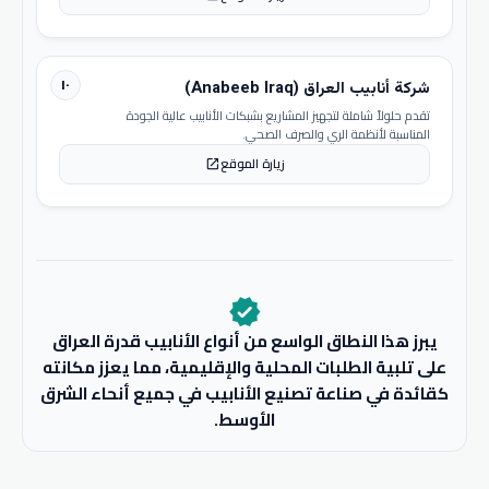
١٠
شركة أنابيب العراق (Anabeeb Iraq)
تقدم حلولاً شاملة لتجهيز المشاريع بشبكات الأنابيب عالية الجودة
المناسبة لأنظمة الري والصرف الصحي.
زيارة الموقع
open_in_new
verified
يبرز هذا النطاق الواسع من أنواع الأنابيب قدرة العراق
على تلبية الطلبات المحلية والإقليمية، مما يعزز مكانته
كقائدة في صناعة تصنيع الأنابيب في جميع أنحاء الشرق
الأوسط.