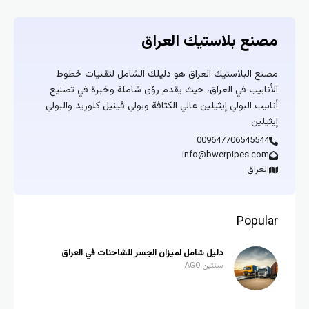
مصنع بلاستيك العراق
مصنع البلاستيك العراق هو دليلك الشامل لتقنيات خطوط
الأنابيب في العراق، حيث يقدم رؤى شاملة وخبرة في تصنيع
أنابيب البولي إيثيلين عالي الكثافة وبولي فينيل كلوريد والبولي
إيثيلين.
009647706545544
info@bwerpipes.com
العراق
Popular
دليل شامل لميزان الجسر للشاحنات في العراق
سنتين AGO