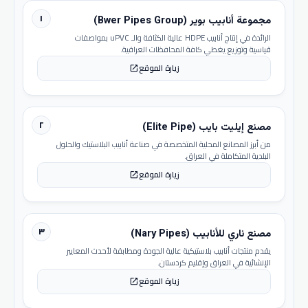
١
مجموعة أنابيب بوير (Bwer Pipes Group)
الرائدة في إنتاج أنابيب HDPE عالية الكثافة والـ uPVC بمواصفات
قياسية وتوزيع يغطي كافة المحافظات العراقية.
زيارة الموقع
open_in_new
٢
مصنع إيليت بايب (Elite Pipe)
من أبرز المصانع المحلية المتخصصة في صناعة أنابيب البلاستيك والحلول
البلدية المتكاملة في العراق.
زيارة الموقع
open_in_new
٣
مصنع ناري للأنابيب (Nary Pipes)
يقدم منتجات أنابيب بلاستيكية عالية الجودة ومطابقة لأحدث المعايير
الإنشائية في العراق وإقليم كردستان.
زيارة الموقع
open_in_new