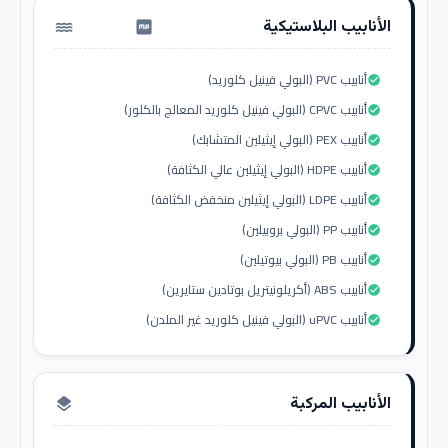
الأنابيب البلاستيكية
water_pump
أنابيب PVC (البولي فينيل كلوريد)
check_circle
أنابيب CPVC (البولي فينيل كلوريد المعالج بالكلور)
check_circle
أنابيب PEX (البولي إيثيلين المتشابك)
check_circle
أنابيب HDPE (البولي إيثيلين عالي الكثافة)
check_circle
أنابيب LDPE (البولي إيثيلين منخفض الكثافة)
check_circle
أنابيب PP (البولي بروبيلين)
check_circle
أنابيب PB (البولي بيوتيلين)
check_circle
أنابيب ABS (أكريلونيتريل بوتادين ستايرين)
check_circle
أنابيب uPVC (البولي فينيل كلوريد غير الملدن)
check_circle
الأنابيب المركبة
layers