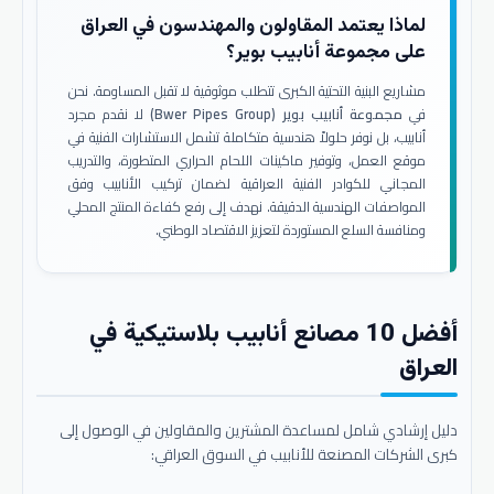
لماذا يعتمد المقاولون والمهندسون في العراق
على مجموعة أنابيب بوير؟
مشاريع البنية التحتية الكبرى تتطلب موثوقية لا تقبل المساومة. نحن
في
مجموعة أنابيب بوير (Bwer Pipes Group)
لا نقدم مجرد
أنابيب، بل نوفر حلولاً هندسية متكاملة تشمل الاستشارات الفنية في
موقع العمل، وتوفير ماكينات اللحام الحراري المتطورة، والتدريب
المجاني للكوادر الفنية العراقية لضمان تركيب الأنابيب وفق
المواصفات الهندسية الدقيقة. نهدف إلى رفع كفاءة المنتج المحلي
ومنافسة السلع المستوردة لتعزيز الاقتصاد الوطني.
أفضل 10 مصانع أنابيب بلاستيكية في
العراق
دليل إرشادي شامل لمساعدة المشترين والمقاولين في الوصول إلى
كبرى الشركات المصنعة للأنابيب في السوق العراقي: