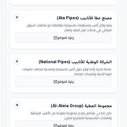
٧
مصنع عطا للأنابيب (Ata Pipes)
يتميز بإنتاج أنابيب ومستلزمات بلاستيكية متوافقة مع متطلبات السوق
العراقي في مجالات نقل المياه والغاز.
زيارة الموقع
open_in_new
٨
الشركة الوطنية للأنابيب (National Pipes)
علامة تجارية رائدة توفر حلول أنابيب بلاستيكية ومعدنية لمختلف تطبيقات
البنية التحتية والشبكات العامة.
زيارة الموقع
open_in_new
٩
مجموعة العطية (Al-Ateia Group)
صرح صناعي متكامل يقدم مجموعة متنوعة من الأنابيب الإنشائية
والمنتجات البلاستيكية للمشاريع الكبرى.
زيارة الموقع
open_in_new