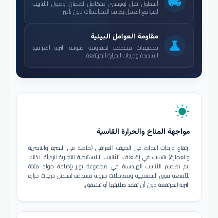
local_shipping
أسطول نقل لوجستي متكامل لضمان وصول الأنابيب
لمواقع العمل بكافة المحافظات دون تأخير.
مقاومة العوامل البيئية
science
تصميمات مخصصة لمقاومة ملوحة التربة العراقية
الشديدة ودرجات الحرارة المرتفعة.
wb_sunny
مواجهة المناخ والحرارة القاسية
ارتفاع درجات الحرارة في الصيف العراقي (خاصة في البصرة والناصرية
والعمارة) يتسبب في إضعاف الأنابيب البلاستيكية التجارية الرديئة. لذلك،
يتم تصميم الأنابيب الهندسية في مجموعة بوير بإضافة مواد مثبتة
للأشعة فوق البنفسجية ومعاملات مرونة متقدمة لتتحمل درجات حرارة
التربة المرتفعة دون أن تفقد صلابتها أو تتشقق.