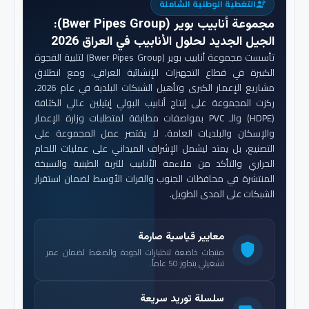
التغطية الوطنية الشاملة
engineering
مجموعة أنابيب بوير (Bwer Pipes Group)
:
الجيل الجديد لحلول الأنابيب في العراق 2026
تأسست مجموعة أنابيب بوير (Bwer Pipes Group) لتلبية الفجوة
الكبيرة في قطاع التجهيزات الإنشائية العراقي. ومع انطلاق
مشاريع الإعمار الكبرى وتأهيل الشبكات البلدية في عام 2026،
ركزت المجموعة على إنتاج أنابيب البولي إيثيلين عالي الكثافة
(HDPE) والـ PVC بمواصفات مطابقة لمتطلبات وزارة الإعمار
والإسكان والبلديات العامة. لا يقتصر عمل المجموعة على
التصنيع، بل يمتد ليشمل الإشراف الميداني على عمليات اللحام
الحراري والتأكد من ملاءمة الأنابيب للتربة الطينية والسبخة
المنتشرة في محافظات الجنوب والفرات الأوسط لضمان استقرار
الشبكات على المدى الطويل.
معايير قياسية صارمة
shield
منتجات خاضعة لاختبارات الجودة والضغط لضمان عمر
تشغيلي يتجاوز 50 عاماً.
سلسلة توريد سريعة