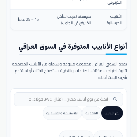
الكربوني
الأنابيب
متوسطة (عرضة للتآكل
15 – 25 عاماً
الخرسانية
الكبريتي في الجنوب)
أنواع الأنابيب المتوفرة في السوق العراقي
يقدم السوق العراقي مجموعة متنوعة وشاملة من الأنابيب المصممة
لتلبية احتياجات مختلف الصناعات والتطبيقات. تصفح الفئات أو استخدم
شريط البحث أدناه:
search
كل الأنابيب
المعدنية
البلاستيكية والمستديرة