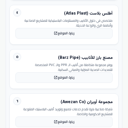
٤
أطلس بلاست (Atlas Plast)
متخصص في حلول الأنابيب والمستلزمات البلاستيكية للمشاريع الصناعية
وأنظمة الري والزراعة الحديثة.
زيارة الموقع
open_in_new
٥
مصنع بارز للأنابيب (Barz Pipe)
يوفر مجموعة متكاملة من أنابيب الـ PPR والـ PVC المخصصة
للتمديدات الصحية المنزلية والمباني السكنية.
زيارة الموقع
open_in_new
٦
مجموعة أويزان (Awezan Co)
شركة صناعية بارزة تقدم خدمات تصنيع وتوريد أنابيب البلاستيك المتنوعة
للمشاريع الحكومية والخاصة.
زيارة الموقع
open_in_new