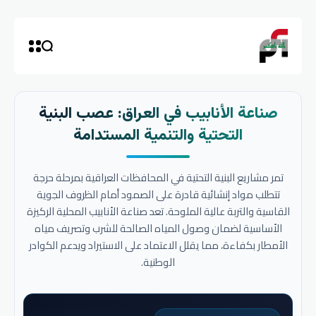
صناعة الأنابيب في العراق: عصب البنية
التحتية والتنمية المستدامة
تمر مشاريع البنية التحتية في المحافظات العراقية بمرحلة حرجة
تتطلب مواد إنشائية قادرة على الصمود أمام الظروف الجوية
القاسية والتربة عالية الملوحة. تعد صناعة الأنابيب المحلية الركيزة
الأساسية لضمان وصول المياه الصالحة للشرب وتصريف مياه
الأمطار بكفاءة، مما يقلل الاعتماد على الاستيراد ويدعم الكوادر
الوطنية.