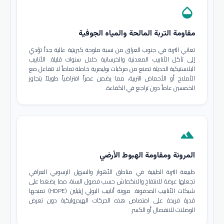
opacity
مقاومة التربة المالحة والمياه الجوفية
تعاني التربة في جنوب العراق من نسبة ملوحة كبريتية عالية جداً تؤدي
إلى تآكل الأنابيب المعدنية والخرسانية خلال سنوات قليلة. الأنابيب
البلاستيكية الحديثة تصنع من مركبات بوليمرية خاملة تماماً لا تتفاعل مع
الأملاح أو الأحماض التربية، مما يضمن عمراً افتراضياً طويلاً يتجاوز
الخمسين عاماً دون تراجع في الكفاءة.
terrain
المرونة ومقاومة الهبوط الأرضي
طبيعة التربة الطينية في مناطق الأهوار والسهل الرسوبي العراقي
تجعلها عرضة للانتفاخ والانكماش حسب فصول السنة، مما يضغط على
شبكات الأنابيب المدفونة. مرونة أنابيب البولي إيثيلين (HDPE) تمنحها
قدرة فريدة على امتصاص هذه الحركات الهيدروليكية دون تعرض
الوصلات للانفصال أو الكسر.