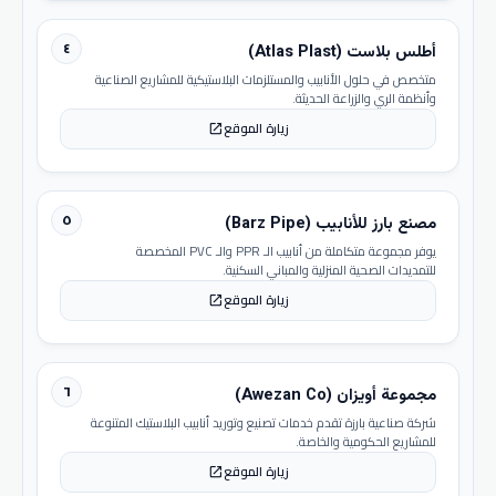
٤
أطلس بلاست (Atlas Plast)
متخصص في حلول الأنابيب والمستلزمات البلاستيكية للمشاريع الصناعية
وأنظمة الري والزراعة الحديثة.
زيارة الموقع
open_in_new
٥
مصنع بارز للأنابيب (Barz Pipe)
يوفر مجموعة متكاملة من أنابيب الـ PPR والـ PVC المخصصة
للتمديدات الصحية المنزلية والمباني السكنية.
زيارة الموقع
open_in_new
٦
مجموعة أويزان (Awezan Co)
شركة صناعية بارزة تقدم خدمات تصنيع وتوريد أنابيب البلاستيك المتنوعة
للمشاريع الحكومية والخاصة.
زيارة الموقع
open_in_new