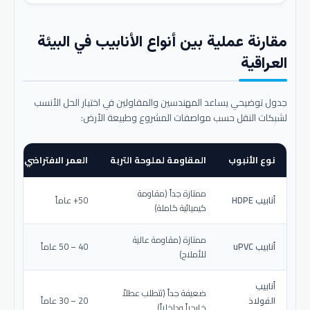
مقارنة عملية بين أنواع الأنابيب في البيئة
العراقية
جدول توضيحي يساعد المهندسين والمقاولين في اختيار الحل الأنسب
لشبكات النقل حسب مواصفات المشروع وطبيعة الأرض:
نوع الأنبوب
المقاومة لملوحة التربة
العمر الافتراضي المتو
ممتازة جداً (مقاومة
أنابيب HDPE
50+ عاماً
كيميائية كاملة)
ممتازة (مقاومة عالية
أنابيب uPVC
40 – 50 عاماً
للأملاح)
أنابيب
ضعيفة جداً (تتطلب عطلاً
الفولاذ
20 – 30 عاماً
خارجياً وداخلياً)