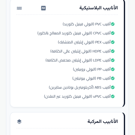
الأنابيب البلاستيكية
water_pump
أنابيب PVC (البولي فينيل كلوريد)
check_circle
أنابيب CPVC (البولي فينيل كلوريد المعالج بالكلور)
check_circle
أنابيب PEX (البولي إيثيلين المتشابك)
check_circle
أنابيب HDPE (البولي إيثيلين عالي الكثافة)
check_circle
أنابيب LDPE (البولي إيثيلين منخفض الكثافة)
check_circle
أنابيب PP (البولي بروبيلين)
check_circle
أنابيب PB (البولي بيوتيلين)
check_circle
أنابيب ABS (أكريلونيتريل بوتادين ستايرين)
check_circle
أنابيب uPVC (البولي فينيل كلوريد غير الملدن)
check_circle
الأنابيب المركبة
layers