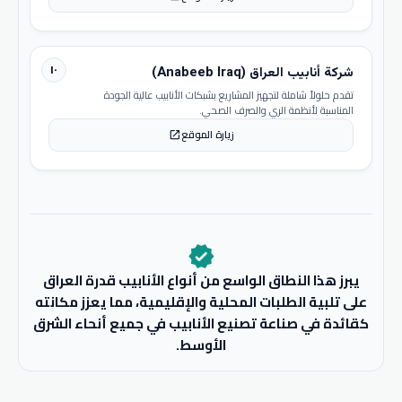
١٠
شركة أنابيب العراق (Anabeeb Iraq)
تقدم حلولاً شاملة لتجهيز المشاريع بشبكات الأنابيب عالية الجودة
المناسبة لأنظمة الري والصرف الصحي.
زيارة الموقع
open_in_new
verified
يبرز هذا النطاق الواسع من أنواع الأنابيب قدرة العراق
على تلبية الطلبات المحلية والإقليمية، مما يعزز مكانته
كقائدة في صناعة تصنيع الأنابيب في جميع أنحاء الشرق
الأوسط.