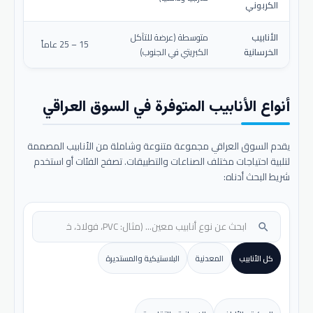
الكربوني
الأنابيب
متوسطة (عرضة للتآكل
15 – 25 عاماً
الخرسانية
الكبريتي في الجنوب)
أنواع الأنابيب المتوفرة في السوق العراقي
يقدم السوق العراقي مجموعة متنوعة وشاملة من الأنابيب المصممة
لتلبية احتياجات مختلف الصناعات والتطبيقات. تصفح الفئات أو استخدم
شريط البحث أدناه:
search
كل الأنابيب
المعدنية
البلاستيكية والمستديرة