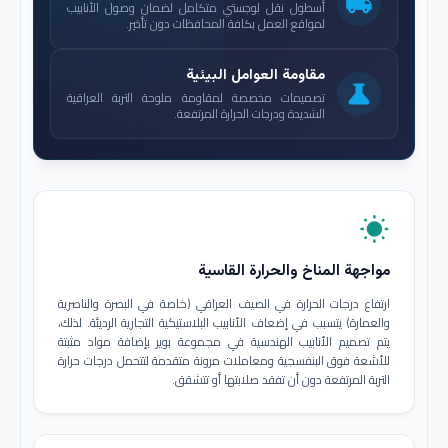
local_shipping
أسطول نقل لوجستي متكامل لضمان وصول الأنابيب
لمواقع العمل بكافة المحافظات دون تأخير.
مقاومة العوامل البيئية
science
تصميمات مخصصة لمقاومة ملوحة التربة العراقية
الشديدة ودرجات الحرارة المرتفعة.
wb_sunny
مواجهة المناخ والحرارة القاسية
ارتفاع درجات الحرارة في الصيف العراقي (خاصة في البصرة والناصرية
والعمارة) يتسبب في إضعاف الأنابيب البلاستيكية التجارية الرديئة. لذلك،
يتم تصميم الأنابيب الهندسية في مجموعة بوير بإضافة مواد مثبتة
للأشعة فوق البنفسجية ومعاملات مرونة متقدمة لتتحمل درجات حرارة
التربة المرتفعة دون أن تفقد صلابتها أو تتشقق.