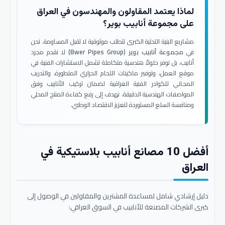
لماذا يعتمد المقاولون والمهندسون في العراق
على مجموعة أنابيب بوير؟
مشاريع البنية التحتية الكبرى تتطلب موثوقية لا تقبل المساومة. نحن
في
مجموعة أنابيب بوير (Bwer Pipes Group)
لا نقدم مجرد
أنابيب، بل نوفر حلولاً هندسية متكاملة تشمل الاستشارات الفنية في
موقع العمل، وتوفير ماكينات اللحام الحراري المتطورة، والتدريب
المجاني للكوادر الفنية العراقية لضمان تركيب الأنابيب وفق
المواصفات الهندسية الدقيقة. نهدف إلى رفع كفاءة المنتج المحلي
ومنافسة السلع المستوردة لتعزيز الاقتصاد الوطني.
أفضل 10 مصانع أنابيب بلاستيكية في
العراق
دليل إرشادي شامل لمساعدة المشترين والمقاولين في الوصول إلى
كبرى الشركات المصنعة للأنابيب في السوق العراقي: