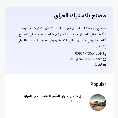
مصنع بلاستيك العراق
مصنع البلاستيك العراق هو دليلك الشامل لتقنيات خطوط
الأنابيب في العراق، حيث يقدم رؤى شاملة وخبرة في تصنيع
أنابيب البولي إيثيلين عالي الكثافة وبولي فينيل كلوريد والبولي
إيثيلين.
009647706545544
info@bwerpipes.com
العراق
Popular
دليل شامل لميزان الجسر للشاحنات في العراق
سنتين AGO