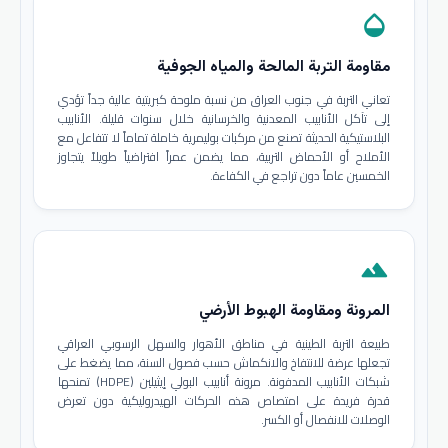
opacity
مقاومة التربة المالحة والمياه الجوفية
تعاني التربة في جنوب العراق من نسبة ملوحة كبريتية عالية جداً تؤدي
إلى تآكل الأنابيب المعدنية والخرسانية خلال سنوات قليلة. الأنابيب
البلاستيكية الحديثة تصنع من مركبات بوليمرية خاملة تماماً لا تتفاعل مع
الأملاح أو الأحماض التربية، مما يضمن عمراً افتراضياً طويلاً يتجاوز
الخمسين عاماً دون تراجع في الكفاءة.
terrain
المرونة ومقاومة الهبوط الأرضي
طبيعة التربة الطينية في مناطق الأهوار والسهل الرسوبي العراقي
تجعلها عرضة للانتفاخ والانكماش حسب فصول السنة، مما يضغط على
شبكات الأنابيب المدفونة. مرونة أنابيب البولي إيثيلين (HDPE) تمنحها
قدرة فريدة على امتصاص هذه الحركات الهيدروليكية دون تعرض
الوصلات للانفصال أو الكسر.