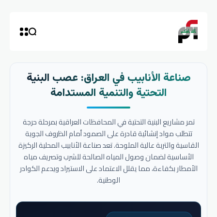
صناعة الأنابيب في العراق: عصب البنية
التحتية والتنمية المستدامة
تمر مشاريع البنية التحتية في المحافظات العراقية بمرحلة حرجة
تتطلب مواد إنشائية قادرة على الصمود أمام الظروف الجوية
القاسية والتربة عالية الملوحة. تعد صناعة الأنابيب المحلية الركيزة
الأساسية لضمان وصول المياه الصالحة للشرب وتصريف مياه
الأمطار بكفاءة، مما يقلل الاعتماد على الاستيراد ويدعم الكوادر
الوطنية.