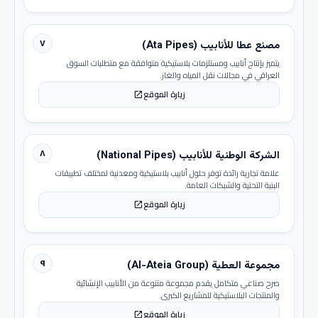
٧
مصنع عطا للأنابيب (Ata Pipes)
يتميز بإنتاج أنابيب ومستلزمات بلاستيكية متوافقة مع متطلبات السوق
العراقي في مجالات نقل المياه والغاز.
زيارة الموقع
open_in_new
٨
الشركة الوطنية للأنابيب (National Pipes)
علامة تجارية رائدة توفر حلول أنابيب بلاستيكية ومعدنية لمختلف تطبيقات
البنية التحتية والشبكات العامة.
زيارة الموقع
open_in_new
٩
مجموعة العطية (Al-Ateia Group)
صرح صناعي متكامل يقدم مجموعة متنوعة من الأنابيب الإنشائية
والمنتجات البلاستيكية للمشاريع الكبرى.
زيارة الموقع
open_in_new