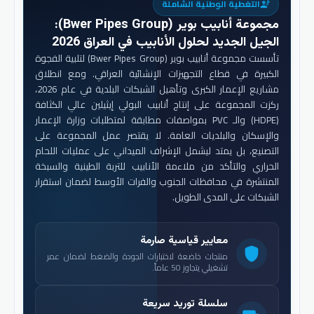
التغطية الوطنية الشاملة
engineering
مجموعة أنابيب بوير (Bwer Pipes Group)
:
الجيل الجديد لحلول الأنابيب في العراق 2026
تأسست مجموعة أنابيب بوير (Bwer Pipes Group) لتلبية الفجوة
الكبيرة في قطاع التجهيزات الإنشائية العراقي. ومع انطلاق
مشاريع الإعمار الكبرى وتأهيل الشبكات البلدية في عام 2026،
ركزت المجموعة على إنتاج أنابيب البولي إيثيلين عالي الكثافة
(HDPE) والـ PVC بمواصفات مطابقة لمتطلبات وزارة الإعمار
والإسكان والبلديات العامة. لا يقتصر عمل المجموعة على
التصنيع، بل يمتد ليشمل الإشراف الميداني على عمليات اللحام
الحراري والتأكد من ملاءمة الأنابيب للتربة الطينية والسبخة
المنتشرة في محافظات الجنوب والفرات الأوسط لضمان استقرار
الشبكات على المدى الطويل.
معايير قياسية صارمة
shield
منتجات خاضعة لاختبارات الجودة والضغط لضمان عمر
تشغيلي يتجاوز 50 عاماً.
سلسلة توريد سريعة