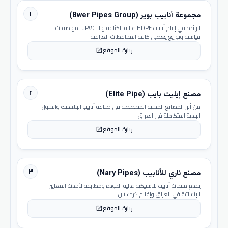
١
مجموعة أنابيب بوير (Bwer Pipes Group)
الرائدة في إنتاج أنابيب HDPE عالية الكثافة والـ uPVC بمواصفات
قياسية وتوزيع يغطي كافة المحافظات العراقية.
زيارة الموقع
open_in_new
٢
مصنع إيليت بايب (Elite Pipe)
من أبرز المصانع المحلية المتخصصة في صناعة أنابيب البلاستيك والحلول
البلدية المتكاملة في العراق.
زيارة الموقع
open_in_new
٣
مصنع ناري للأنابيب (Nary Pipes)
يقدم منتجات أنابيب بلاستيكية عالية الجودة ومطابقة لأحدث المعايير
الإنشائية في العراق وإقليم كردستان.
زيارة الموقع
open_in_new