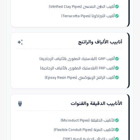
أنابيب الطين المحسن (Vitrified Clay Pipes)
check_circle
أنابيب التيراكوتا (Terracotta Pipes)
check_circle
أنابيب الألياف والراتنج
auto_awesome
أنابيب GRP (البلاستيك المقوى بالألياف الزجاجية)
check_circle
أنابيب FRP (البلاستيك المقوى بالألياف الزجاجية)
check_circle
أنابيب الراتنج الإيبوكسي (Epoxy Resin Pipes)
check_circle
الأنابيب الدقيقة والقنوات
settings_input_hdmi
الأنابيب الدقيقة (Microduct Pipes)
check_circle
الأنابيب المرنة (Flexible Conduit Pipes)
check_circle
أنابيب اللدائن الحرارية المرنة (TPE)
check_circle