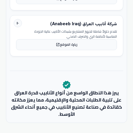
١٠
شركة أنابيب العراق (Anabeeb Iraq)
تقدم حلولاً شاملة لتجهيز المشاريع بشبكات الأنابيب عالية الجودة
المناسبة لأنظمة الري والصرف الصحي.
زيارة الموقع
open_in_new
verified
يبرز هذا النطاق الواسع من أنواع الأنابيب قدرة العراق
على تلبية الطلبات المحلية والإقليمية، مما يعزز مكانته
كقائدة في صناعة تصنيع الأنابيب في جميع أنحاء الشرق
الأوسط.