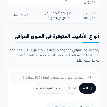
الكربوني
الأنابيب
متوسطة (عرضة للتآكل
15 – 25 عاماً
الخرسانية
الكبريتي في الجنوب)
أنواع الأنابيب المتوفرة في السوق العراقي
يقدم السوق العراقي مجموعة متنوعة وشاملة من الأنابيب المصممة
لتلبية احتياجات مختلف الصناعات والتطبيقات. تصفح الفئات أو استخدم
شريط البحث أدناه:
search
كل الأنابيب
المعدنية
البلاستيكية والمستديرة