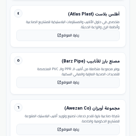
٤
أطلس بلاست (Atlas Plast)
متخصص في حلول الأنابيب والمستلزمات البلاستيكية للمشاريع الصناعية
وأنظمة الري والزراعة الحديثة.
زيارة الموقع
open_in_new
٥
مصنع بارز للأنابيب (Barz Pipe)
يوفر مجموعة متكاملة من أنابيب الـ PPR والـ PVC المخصصة
للتمديدات الصحية المنزلية والمباني السكنية.
زيارة الموقع
open_in_new
٦
مجموعة أويزان (Awezan Co)
شركة صناعية بارزة تقدم خدمات تصنيع وتوريد أنابيب البلاستيك المتنوعة
للمشاريع الحكومية والخاصة.
زيارة الموقع
open_in_new