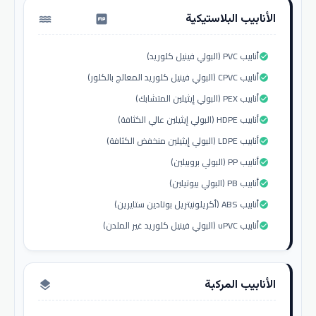
الأنابيب البلاستيكية
water_pump
أنابيب PVC (البولي فينيل كلوريد)
check_circle
أنابيب CPVC (البولي فينيل كلوريد المعالج بالكلور)
check_circle
أنابيب PEX (البولي إيثيلين المتشابك)
check_circle
أنابيب HDPE (البولي إيثيلين عالي الكثافة)
check_circle
أنابيب LDPE (البولي إيثيلين منخفض الكثافة)
check_circle
أنابيب PP (البولي بروبيلين)
check_circle
أنابيب PB (البولي بيوتيلين)
check_circle
أنابيب ABS (أكريلونيتريل بوتادين ستايرين)
check_circle
أنابيب uPVC (البولي فينيل كلوريد غير الملدن)
check_circle
الأنابيب المركبة
layers