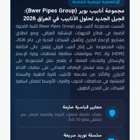
التغطية الوطنية الشاملة
engineering
مجموعة أنابيب بوير (Bwer Pipes Group)
:
الجيل الجديد لحلول الأنابيب في العراق 2026
تأسست مجموعة أنابيب بوير (Bwer Pipes Group) لتلبية الفجوة
الكبيرة في قطاع التجهيزات الإنشائية العراقي. ومع انطلاق
مشاريع الإعمار الكبرى وتأهيل الشبكات البلدية في عام 2026،
ركزت المجموعة على إنتاج أنابيب البولي إيثيلين عالي الكثافة
(HDPE) والـ PVC بمواصفات مطابقة لمتطلبات وزارة الإعمار
والإسكان والبلديات العامة. لا يقتصر عمل المجموعة على
التصنيع، بل يمتد ليشمل الإشراف الميداني على عمليات اللحام
الحراري والتأكد من ملاءمة الأنابيب للتربة الطينية والسبخة
المنتشرة في محافظات الجنوب والفرات الأوسط لضمان استقرار
الشبكات على المدى الطويل.
معايير قياسية صارمة
shield
منتجات خاضعة لاختبارات الجودة والضغط لضمان عمر
تشغيلي يتجاوز 50 عاماً.
سلسلة توريد سريعة