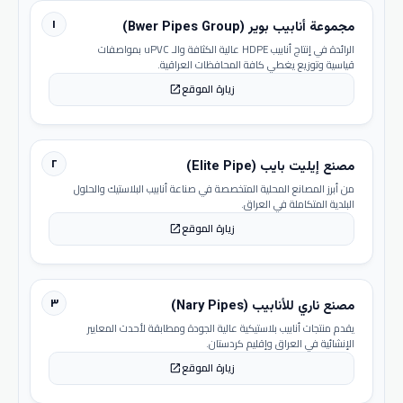
١
مجموعة أنابيب بوير (Bwer Pipes Group)
الرائدة في إنتاج أنابيب HDPE عالية الكثافة والـ uPVC بمواصفات
قياسية وتوزيع يغطي كافة المحافظات العراقية.
زيارة الموقع
open_in_new
٢
مصنع إيليت بايب (Elite Pipe)
من أبرز المصانع المحلية المتخصصة في صناعة أنابيب البلاستيك والحلول
البلدية المتكاملة في العراق.
زيارة الموقع
open_in_new
٣
مصنع ناري للأنابيب (Nary Pipes)
يقدم منتجات أنابيب بلاستيكية عالية الجودة ومطابقة لأحدث المعايير
الإنشائية في العراق وإقليم كردستان.
زيارة الموقع
open_in_new