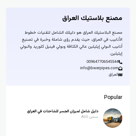
مصنع بلاستيك العراق
مصنع البلاستيك العراق هو دليلك الشامل لتقنيات خطوط
الأنابيب في العراق، حيث يقدم رؤى شاملة وخبرة في تصنيع
أنابيب البولي إيثيلين عالي الكثافة وبولي فينيل كلوريد والبولي
إيثيلين.
009647706545544
info@bwerpipes.com
العراق
Popular
دليل شامل لميزان الجسر للشاحنات في العراق
سنتين AGO