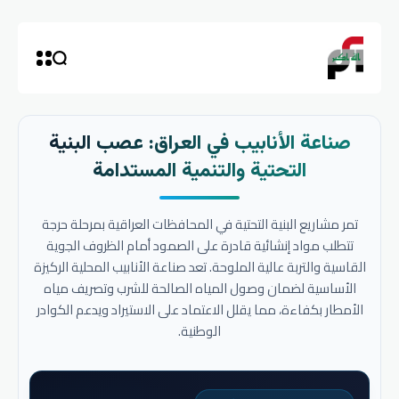
صناعة الأنابيب في العراق: عصب البنية
التحتية والتنمية المستدامة
تمر مشاريع البنية التحتية في المحافظات العراقية بمرحلة حرجة
تتطلب مواد إنشائية قادرة على الصمود أمام الظروف الجوية
القاسية والتربة عالية الملوحة. تعد صناعة الأنابيب المحلية الركيزة
الأساسية لضمان وصول المياه الصالحة للشرب وتصريف مياه
الأمطار بكفاءة، مما يقلل الاعتماد على الاستيراد ويدعم الكوادر
الوطنية.