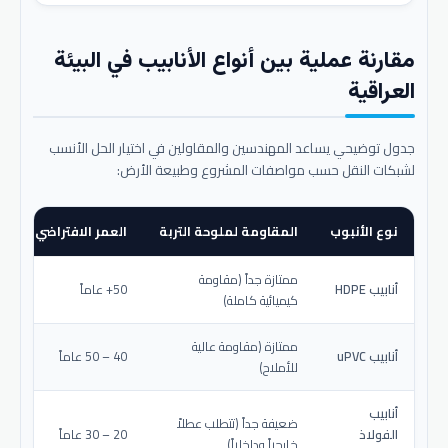
مقارنة عملية بين أنواع الأنابيب في البيئة
العراقية
جدول توضيحي يساعد المهندسين والمقاولين في اختيار الحل الأنسب
لشبكات النقل حسب مواصفات المشروع وطبيعة الأرض:
نوع الأنبوب
المقاومة لملوحة التربة
العمر الافتراضي المتو
ممتازة جداً (مقاومة
أنابيب HDPE
50+ عاماً
كيميائية كاملة)
ممتازة (مقاومة عالية
أنابيب uPVC
40 – 50 عاماً
للأملاح)
أنابيب
ضعيفة جداً (تتطلب عطلاً
الفولاذ
20 – 30 عاماً
خارجياً وداخلياً)