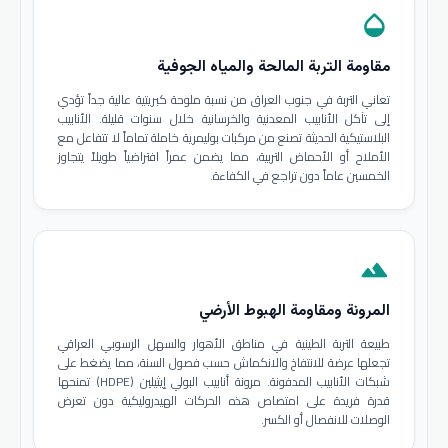
opacity
مقاومة التربة المالحة والمياه الجوفية
تعاني التربة في جنوب العراق من نسبة ملوحة كبريتية عالية جداً تؤدي
إلى تآكل الأنابيب المعدنية والخرسانية خلال سنوات قليلة. الأنابيب
البلاستيكية الحديثة تصنع من مركبات بوليمرية خاملة تماماً لا تتفاعل مع
الأملاح أو الأحماض التربية، مما يضمن عمراً افتراضياً طويلاً يتجاوز
الخمسين عاماً دون تراجع في الكفاءة.
terrain
المرونة ومقاومة الهبوط الأرضي
طبيعة التربة الطينية في مناطق الأهوار والسهل الرسوبي العراقي
تجعلها عرضة للانتفاخ والانكماش حسب فصول السنة، مما يضغط على
شبكات الأنابيب المدفونة. مرونة أنابيب البولي إيثيلين (HDPE) تمنحها
قدرة فريدة على امتصاص هذه الحركات الهيدروليكية دون تعرض
الوصلات للانفصال أو الكسر.