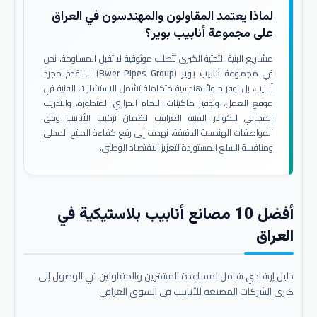
لماذا يعتمد المقاولون والمهندسون في العراق
على مجموعة أنابيب بوير؟
مشاريع البنية التحتية الكبرى تتطلب موثوقية لا تقبل المساومة. نحن
في
مجموعة أنابيب بوير (Bwer Pipes Group)
لا نقدم مجرد
أنابيب، بل نوفر حلولاً هندسية متكاملة تشمل الاستشارات الفنية في
موقع العمل، وتوفير ماكينات اللحام الحراري المتطورة، والتدريب
المجاني للكوادر الفنية العراقية لضمان تركيب الأنابيب وفق
المواصفات الهندسية الدقيقة. نهدف إلى رفع كفاءة المنتج المحلي
ومنافسة السلع المستوردة لتعزيز الاقتصاد الوطني.
أفضل 10 مصانع أنابيب بلاستيكية في
العراق
دليل إرشادي شامل لمساعدة المشترين والمقاولين في الوصول إلى
كبرى الشركات المصنعة للأنابيب في السوق العراقي: