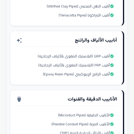
أنابيب الطين المحسن (Vitrified Clay Pipes)
check_circle
أنابيب التيراكوتا (Terracotta Pipes)
check_circle
أنابيب الألياف والراتنج
auto_awesome
أنابيب GRP (البلاستيك المقوى بالألياف الزجاجية)
check_circle
أنابيب FRP (البلاستيك المقوى بالألياف الزجاجية)
check_circle
أنابيب الراتنج الإيبوكسي (Epoxy Resin Pipes)
check_circle
الأنابيب الدقيقة والقنوات
settings_input_hdmi
الأنابيب الدقيقة (Microduct Pipes)
check_circle
الأنابيب المرنة (Flexible Conduit Pipes)
check_circle
أنابيب اللدائن الحرارية المرنة (TPE)
check_circle