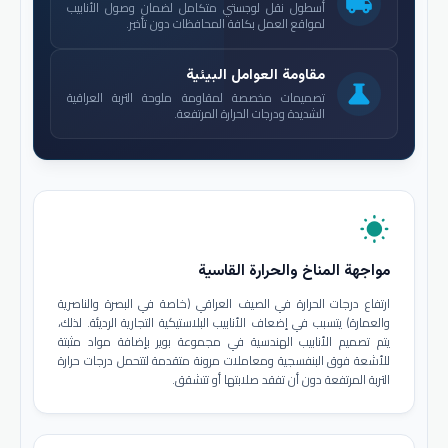
local_shipping
أسطول نقل لوجستي متكامل لضمان وصول الأنابيب
لمواقع العمل بكافة المحافظات دون تأخير.
مقاومة العوامل البيئية
science
تصميمات مخصصة لمقاومة ملوحة التربة العراقية
الشديدة ودرجات الحرارة المرتفعة.
wb_sunny
مواجهة المناخ والحرارة القاسية
ارتفاع درجات الحرارة في الصيف العراقي (خاصة في البصرة والناصرية
والعمارة) يتسبب في إضعاف الأنابيب البلاستيكية التجارية الرديئة. لذلك،
يتم تصميم الأنابيب الهندسية في مجموعة بوير بإضافة مواد مثبتة
للأشعة فوق البنفسجية ومعاملات مرونة متقدمة لتتحمل درجات حرارة
التربة المرتفعة دون أن تفقد صلابتها أو تتشقق.