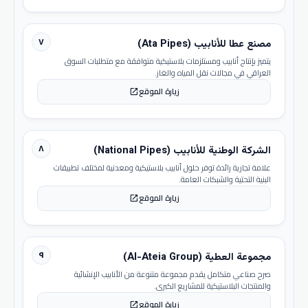
٧
مصنع عطا للأنابيب (Ata Pipes)
يتميز بإنتاج أنابيب ومستلزمات بلاستيكية متوافقة مع متطلبات السوق
العراقي في مجالات نقل المياه والغاز.
زيارة الموقع
open_in_new
٨
الشركة الوطنية للأنابيب (National Pipes)
علامة تجارية رائدة توفر حلول أنابيب بلاستيكية ومعدنية لمختلف تطبيقات
البنية التحتية والشبكات العامة.
زيارة الموقع
open_in_new
٩
مجموعة العطية (Al-Ateia Group)
صرح صناعي متكامل يقدم مجموعة متنوعة من الأنابيب الإنشائية
والمنتجات البلاستيكية للمشاريع الكبرى.
زيارة الموقع
open_in_new