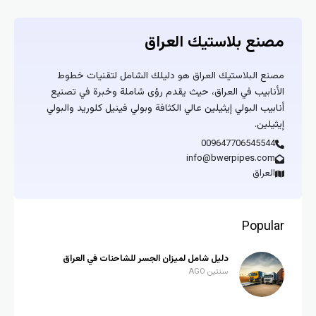
مصنع بلاستيك العراق
مصنع البلاستيك العراق هو دليلك الشامل لتقنيات خطوط
الأنابيب في العراق، حيث يقدم رؤى شاملة وخبرة في تصنيع
أنابيب البولي إيثيلين عالي الكثافة وبولي فينيل كلوريد والبولي
إيثيلين.
009647706545544
info@bwerpipes.com
العراق
Popular
دليل شامل لميزان الجسر للشاحنات في العراق
سنتين AGO