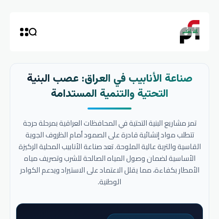
صناعة الأنابيب في العراق: عصب البنية
التحتية والتنمية المستدامة
تمر مشاريع البنية التحتية في المحافظات العراقية بمرحلة حرجة
تتطلب مواد إنشائية قادرة على الصمود أمام الظروف الجوية
القاسية والتربة عالية الملوحة. تعد صناعة الأنابيب المحلية الركيزة
الأساسية لضمان وصول المياه الصالحة للشرب وتصريف مياه
الأمطار بكفاءة، مما يقلل الاعتماد على الاستيراد ويدعم الكوادر
الوطنية.