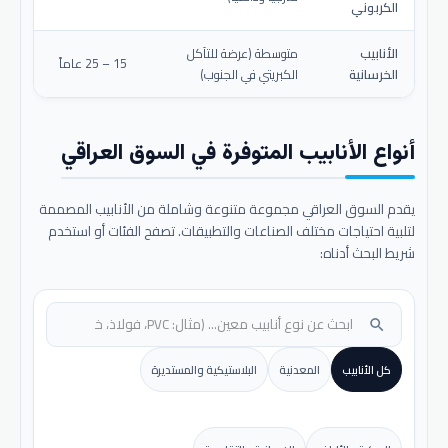
الكربوني
الأنابيب
متوسطة (عرضة للتآكل
15 – 25 عاماً
الخرسانية
الكبريتي في الجنوب)
أنواع الأنابيب المتوفرة في السوق العراقي
يقدم السوق العراقي مجموعة متنوعة وشاملة من الأنابيب المصممة
لتلبية احتياجات مختلف الصناعات والتطبيقات. تصفح الفئات أو استخدم
شريط البحث أدناه:
search
كل الأنابيب
المعدنية
البلاستيكية والمستديرة