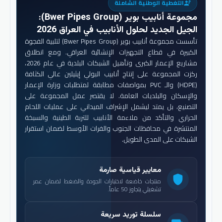
التغطية الوطنية الشاملة
engineering
مجموعة أنابيب بوير (Bwer Pipes Group)
:
الجيل الجديد لحلول الأنابيب في العراق 2026
تأسست مجموعة أنابيب بوير (Bwer Pipes Group) لتلبية الفجوة
الكبيرة في قطاع التجهيزات الإنشائية العراقي. ومع انطلاق
مشاريع الإعمار الكبرى وتأهيل الشبكات البلدية في عام 2026،
ركزت المجموعة على إنتاج أنابيب البولي إيثيلين عالي الكثافة
(HDPE) والـ PVC بمواصفات مطابقة لمتطلبات وزارة الإعمار
والإسكان والبلديات العامة. لا يقتصر عمل المجموعة على
التصنيع، بل يمتد ليشمل الإشراف الميداني على عمليات اللحام
الحراري والتأكد من ملاءمة الأنابيب للتربة الطينية والسبخة
المنتشرة في محافظات الجنوب والفرات الأوسط لضمان استقرار
الشبكات على المدى الطويل.
معايير قياسية صارمة
shield
منتجات خاضعة لاختبارات الجودة والضغط لضمان عمر
تشغيلي يتجاوز 50 عاماً.
سلسلة توريد سريعة