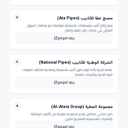
٧
مصنع عطا للأنابيب (Ata Pipes)
يتميز بإنتاج أنابيب ومستلزمات بلاستيكية متوافقة مع متطلبات السوق
العراقي في مجالات نقل المياه والغاز.
زيارة الموقع
open_in_new
٨
الشركة الوطنية للأنابيب (National Pipes)
علامة تجارية رائدة توفر حلول أنابيب بلاستيكية ومعدنية لمختلف تطبيقات
البنية التحتية والشبكات العامة.
زيارة الموقع
open_in_new
٩
مجموعة العطية (Al-Ateia Group)
صرح صناعي متكامل يقدم مجموعة متنوعة من الأنابيب الإنشائية
والمنتجات البلاستيكية للمشاريع الكبرى.
زيارة الموقع
open_in_new