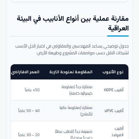
مقارنة عملية بين أنواع الأنابيب في البيئة
العراقية
جدول توضيحي يساعد المهندسين والمقاولين في اختيار الحل الأنسب
لشبكات النقل حسب مواصفات المشروع وطبيعة الأرض:
نوع الأنبوب
المقاومة لملوحة التربة
العمر الافتراضي المتو
ممتازة جداً (مقاومة
أنابيب HDPE
50+ عاماً
كيميائية كاملة)
ممتازة (مقاومة عالية
أنابيب uPVC
40 – 50 عاماً
للأملاح)
أنابيب
ضعيفة جداً (تتطلب عطلاً
الفولاذ
20 – 30 عاماً
خارجياً وداخلياً)