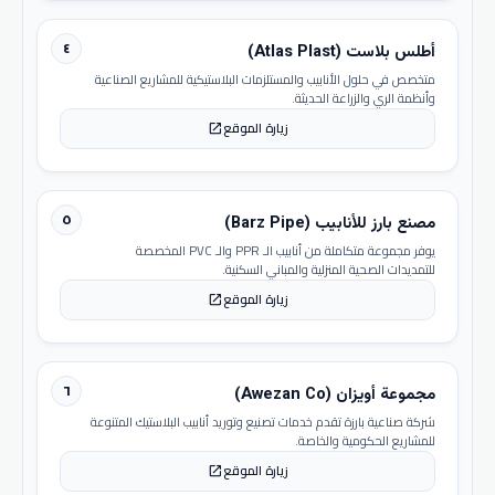
٤
أطلس بلاست (Atlas Plast)
متخصص في حلول الأنابيب والمستلزمات البلاستيكية للمشاريع الصناعية
وأنظمة الري والزراعة الحديثة.
زيارة الموقع
open_in_new
٥
مصنع بارز للأنابيب (Barz Pipe)
يوفر مجموعة متكاملة من أنابيب الـ PPR والـ PVC المخصصة
للتمديدات الصحية المنزلية والمباني السكنية.
زيارة الموقع
open_in_new
٦
مجموعة أويزان (Awezan Co)
شركة صناعية بارزة تقدم خدمات تصنيع وتوريد أنابيب البلاستيك المتنوعة
للمشاريع الحكومية والخاصة.
زيارة الموقع
open_in_new