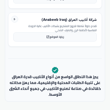
١٠
شركة أنابيب العراق (Anabeeb Iraq)
تقدم حلولاً شاملة لتجهيز المشاريع بشبكات الأنابيب عالية الجودة
المناسبة لأنظمة الري والصرف الصحي.
زيارة الموقع
open_in_new
verified
يبرز هذا النطاق الواسع من أنواع الأنابيب قدرة العراق
على تلبية الطلبات المحلية والإقليمية، مما يعزز مكانته
كقائدة في صناعة تصنيع الأنابيب في جميع أنحاء الشرق
الأوسط.