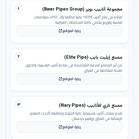
١
مجموعة أنابيب بوير (Bwer Pipes Group)
الرائدة في إنتاج أنابيب HDPE عالية الكثافة والـ uPVC بمواصفات
قياسية وتوزيع يغطي كافة المحافظات العراقية.
زيارة الموقع
open_in_new
٢
مصنع إيليت بايب (Elite Pipe)
من أبرز المصانع المحلية المتخصصة في صناعة أنابيب البلاستيك والحلول
البلدية المتكاملة في العراق.
زيارة الموقع
open_in_new
٣
مصنع ناري للأنابيب (Nary Pipes)
يقدم منتجات أنابيب بلاستيكية عالية الجودة ومطابقة لأحدث المعايير
الإنشائية في العراق وإقليم كردستان.
زيارة الموقع
open_in_new