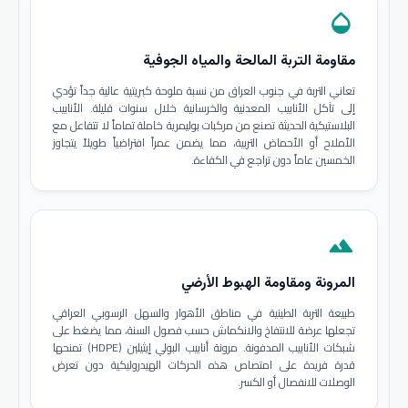
opacity
مقاومة التربة المالحة والمياه الجوفية
تعاني التربة في جنوب العراق من نسبة ملوحة كبريتية عالية جداً تؤدي
إلى تآكل الأنابيب المعدنية والخرسانية خلال سنوات قليلة. الأنابيب
البلاستيكية الحديثة تصنع من مركبات بوليمرية خاملة تماماً لا تتفاعل مع
الأملاح أو الأحماض التربية، مما يضمن عمراً افتراضياً طويلاً يتجاوز
الخمسين عاماً دون تراجع في الكفاءة.
terrain
المرونة ومقاومة الهبوط الأرضي
طبيعة التربة الطينية في مناطق الأهوار والسهل الرسوبي العراقي
تجعلها عرضة للانتفاخ والانكماش حسب فصول السنة، مما يضغط على
شبكات الأنابيب المدفونة. مرونة أنابيب البولي إيثيلين (HDPE) تمنحها
قدرة فريدة على امتصاص هذه الحركات الهيدروليكية دون تعرض
الوصلات للانفصال أو الكسر.