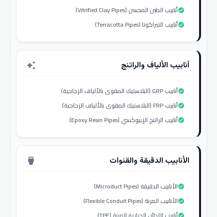
أنابيب الطين المحسن (Vitrified Clay Pipes)
check_circle
أنابيب التيراكوتا (Terracotta Pipes)
check_circle
أنابيب الألياف والراتنج
auto_awesome
أنابيب GRP (البلاستيك المقوى بالألياف الزجاجية)
check_circle
أنابيب FRP (البلاستيك المقوى بالألياف الزجاجية)
check_circle
أنابيب الراتنج الإيبوكسي (Epoxy Resin Pipes)
check_circle
الأنابيب الدقيقة والقنوات
settings_input_hdmi
الأنابيب الدقيقة (Microduct Pipes)
check_circle
الأنابيب المرنة (Flexible Conduit Pipes)
check_circle
أنابيب اللدائن الحرارية المرنة (TPE)
check_circle