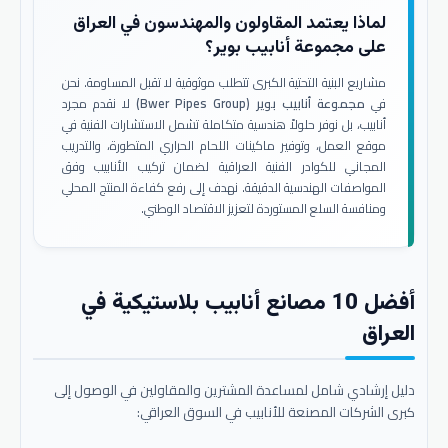
لماذا يعتمد المقاولون والمهندسون في العراق
على مجموعة أنابيب بوير؟
مشاريع البنية التحتية الكبرى تتطلب موثوقية لا تقبل المساومة. نحن
في
مجموعة أنابيب بوير (Bwer Pipes Group)
لا نقدم مجرد
أنابيب، بل نوفر حلولاً هندسية متكاملة تشمل الاستشارات الفنية في
موقع العمل، وتوفير ماكينات اللحام الحراري المتطورة، والتدريب
المجاني للكوادر الفنية العراقية لضمان تركيب الأنابيب وفق
المواصفات الهندسية الدقيقة. نهدف إلى رفع كفاءة المنتج المحلي
ومنافسة السلع المستوردة لتعزيز الاقتصاد الوطني.
أفضل 10 مصانع أنابيب بلاستيكية في
العراق
دليل إرشادي شامل لمساعدة المشترين والمقاولين في الوصول إلى
كبرى الشركات المصنعة للأنابيب في السوق العراقي: