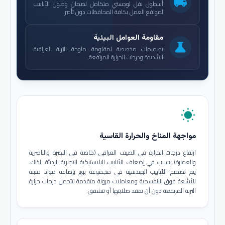
local_shipping
أسطول نقل لوجستي متكامل لضمان وصول الأنابيب
لمواقع العمل بكافة المحافظات دون تأخير.
مقاومة العوامل البيئية
science
تصميمات مخصصة لمقاومة ملوحة التربة العراقية
الشديدة ودرجات الحرارة المرتفعة.
wb_sunny
مواجهة المناخ والحرارة القاسية
ارتفاع درجات الحرارة في الصيف العراقي (خاصة في البصرة والناصرية
والعمارة) يتسبب في إضعاف الأنابيب البلاستيكية التجارية الرديئة. لذلك،
يتم تصميم الأنابيب الهندسية في مجموعة بوير بإضافة مواد مثبتة
للأشعة فوق البنفسجية ومعاملات مرونة متقدمة لتتحمل درجات حرارة
التربة المرتفعة دون أن تفقد صلابتها أو تتشقق.