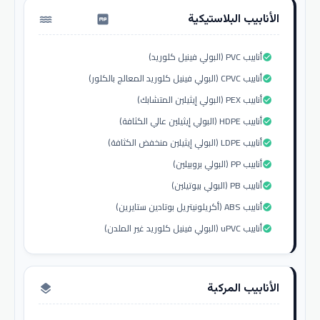
الأنابيب البلاستيكية
water_pump
أنابيب PVC (البولي فينيل كلوريد)
check_circle
أنابيب CPVC (البولي فينيل كلوريد المعالج بالكلور)
check_circle
أنابيب PEX (البولي إيثيلين المتشابك)
check_circle
أنابيب HDPE (البولي إيثيلين عالي الكثافة)
check_circle
أنابيب LDPE (البولي إيثيلين منخفض الكثافة)
check_circle
أنابيب PP (البولي بروبيلين)
check_circle
أنابيب PB (البولي بيوتيلين)
check_circle
أنابيب ABS (أكريلونيتريل بوتادين ستايرين)
check_circle
أنابيب uPVC (البولي فينيل كلوريد غير الملدن)
check_circle
الأنابيب المركبة
layers