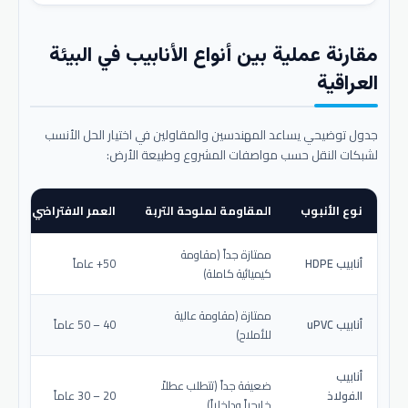
مقارنة عملية بين أنواع الأنابيب في البيئة
العراقية
جدول توضيحي يساعد المهندسين والمقاولين في اختيار الحل الأنسب
لشبكات النقل حسب مواصفات المشروع وطبيعة الأرض:
نوع الأنبوب
المقاومة لملوحة التربة
العمر الافتراضي المتو
ممتازة جداً (مقاومة
أنابيب HDPE
50+ عاماً
كيميائية كاملة)
ممتازة (مقاومة عالية
أنابيب uPVC
40 – 50 عاماً
للأملاح)
أنابيب
ضعيفة جداً (تتطلب عطلاً
الفولاذ
20 – 30 عاماً
خارجياً وداخلياً)