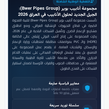
التغطية الوطنية الشاملة
engineering
مجموعة أنابيب بوير (Bwer Pipes Group)
:
الجيل الجديد لحلول الأنابيب في العراق 2026
تأسست مجموعة أنابيب بوير (Bwer Pipes Group) لتلبية الفجوة
الكبيرة في قطاع التجهيزات الإنشائية العراقي. ومع انطلاق
مشاريع الإعمار الكبرى وتأهيل الشبكات البلدية في عام 2026،
ركزت المجموعة على إنتاج أنابيب البولي إيثيلين عالي الكثافة
(HDPE) والـ PVC بمواصفات مطابقة لمتطلبات وزارة الإعمار
والإسكان والبلديات العامة. لا يقتصر عمل المجموعة على
التصنيع، بل يمتد ليشمل الإشراف الميداني على عمليات اللحام
الحراري والتأكد من ملاءمة الأنابيب للتربة الطينية والسبخة
المنتشرة في محافظات الجنوب والفرات الأوسط لضمان استقرار
الشبكات على المدى الطويل.
معايير قياسية صارمة
shield
منتجات خاضعة لاختبارات الجودة والضغط لضمان عمر
تشغيلي يتجاوز 50 عاماً.
سلسلة توريد سريعة