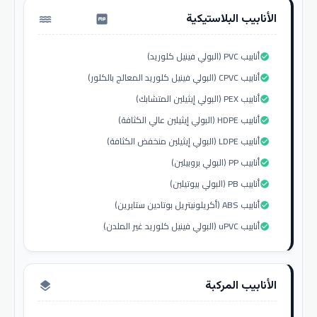
الأنابيب البلاستيكية
water_pump
أنابيب PVC (البولي فينيل كلوريد)
check_circle
أنابيب CPVC (البولي فينيل كلوريد المعالج بالكلور)
check_circle
أنابيب PEX (البولي إيثيلين المتشابك)
check_circle
أنابيب HDPE (البولي إيثيلين عالي الكثافة)
check_circle
أنابيب LDPE (البولي إيثيلين منخفض الكثافة)
check_circle
أنابيب PP (البولي بروبيلين)
check_circle
أنابيب PB (البولي بيوتيلين)
check_circle
أنابيب ABS (أكريلونيتريل بوتادين ستايرين)
check_circle
أنابيب uPVC (البولي فينيل كلوريد غير الملدن)
check_circle
الأنابيب المركبة
layers