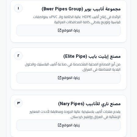
١
مجموعة أنابيب بوير (Bwer Pipes Group)
الرائدة في إنتاج أنابيب HDPE عالية الكثافة والـ uPVC بمواصفات
قياسية وتوزيع يغطي كافة المحافظات العراقية.
زيارة الموقع
open_in_new
٢
مصنع إيليت بايب (Elite Pipe)
من أبرز المصانع المحلية المتخصصة في صناعة أنابيب البلاستيك والحلول
البلدية المتكاملة في العراق.
زيارة الموقع
open_in_new
٣
مصنع ناري للأنابيب (Nary Pipes)
يقدم منتجات أنابيب بلاستيكية عالية الجودة ومطابقة لأحدث المعايير
الإنشائية في العراق وإقليم كردستان.
زيارة الموقع
open_in_new