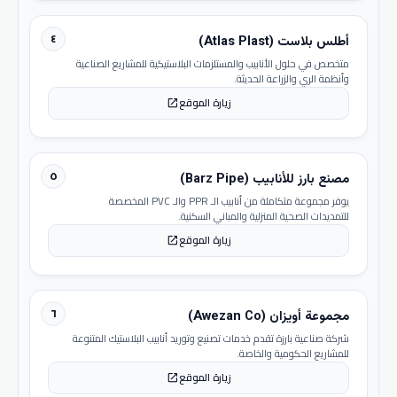
٤
أطلس بلاست (Atlas Plast)
متخصص في حلول الأنابيب والمستلزمات البلاستيكية للمشاريع الصناعية
وأنظمة الري والزراعة الحديثة.
زيارة الموقع
open_in_new
٥
مصنع بارز للأنابيب (Barz Pipe)
يوفر مجموعة متكاملة من أنابيب الـ PPR والـ PVC المخصصة
للتمديدات الصحية المنزلية والمباني السكنية.
زيارة الموقع
open_in_new
٦
مجموعة أويزان (Awezan Co)
شركة صناعية بارزة تقدم خدمات تصنيع وتوريد أنابيب البلاستيك المتنوعة
للمشاريع الحكومية والخاصة.
زيارة الموقع
open_in_new