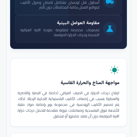
local_shipping
أسطول نقل لوجستي متكامل لضمان وصول الأنابيب
لمواقع العمل بكافة المحافظات دون تأخير.
مقاومة العوامل البيئية
science
تصميمات مخصصة لمقاومة ملوحة التربة العراقية
الشديدة ودرجات الحرارة المرتفعة.
wb_sunny
مواجهة المناخ والحرارة القاسية
ارتفاع درجات الحرارة في الصيف العراقي (خاصة في البصرة والناصرية
والعمارة) يتسبب في إضعاف الأنابيب البلاستيكية التجارية الرديئة. لذلك،
يتم تصميم الأنابيب الهندسية في مجموعة بوير بإضافة مواد مثبتة
للأشعة فوق البنفسجية ومعاملات مرونة متقدمة لتتحمل درجات حرارة
التربة المرتفعة دون أن تفقد صلابتها أو تتشقق.