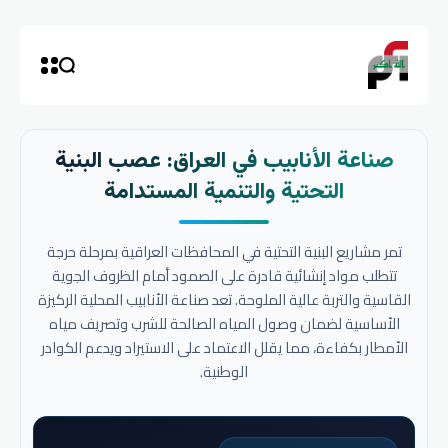
صناعة الأنابيب في العراق: عصب البنية
التحتية والتنمية المستدامة
تمر مشاريع البنية التحتية في المحافظات العراقية بمرحلة حرجة
تتطلب مواد إنشائية قادرة على الصمود أمام الظروف الجوية
القاسية والتربة عالية الملوحة. تعد صناعة الأنابيب المحلية الركيزة
الأساسية لضمان وصول المياه الصالحة للشرب وتصريف مياه
الأمطار بكفاءة، مما يقلل الاعتماد على الاستيراد ويدعم الكوادر
الوطنية.