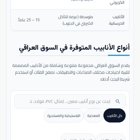
الكربوني
الأنابيب
متوسطة (عرضة للتآكل
15 – 25 عاماً
الخرسانية
الكبريتي في الجنوب)
أنواع الأنابيب المتوفرة في السوق العراقي
يقدم السوق العراقي مجموعة متنوعة وشاملة من الأنابيب المصممة
لتلبية احتياجات مختلف الصناعات والتطبيقات. تصفح الفئات أو استخدم
شريط البحث أدناه:
search
كل الأنابيب
المعدنية
البلاستيكية والمستديرة