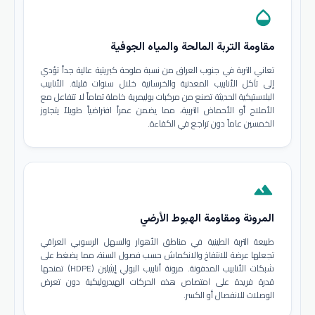
opacity
مقاومة التربة المالحة والمياه الجوفية
تعاني التربة في جنوب العراق من نسبة ملوحة كبريتية عالية جداً تؤدي
إلى تآكل الأنابيب المعدنية والخرسانية خلال سنوات قليلة. الأنابيب
البلاستيكية الحديثة تصنع من مركبات بوليمرية خاملة تماماً لا تتفاعل مع
الأملاح أو الأحماض التربية، مما يضمن عمراً افتراضياً طويلاً يتجاوز
الخمسين عاماً دون تراجع في الكفاءة.
terrain
المرونة ومقاومة الهبوط الأرضي
طبيعة التربة الطينية في مناطق الأهوار والسهل الرسوبي العراقي
تجعلها عرضة للانتفاخ والانكماش حسب فصول السنة، مما يضغط على
شبكات الأنابيب المدفونة. مرونة أنابيب البولي إيثيلين (HDPE) تمنحها
قدرة فريدة على امتصاص هذه الحركات الهيدروليكية دون تعرض
الوصلات للانفصال أو الكسر.