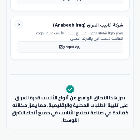
١٠
شركة أنابيب العراق (Anabeeb Iraq)
تقدم حلولاً شاملة لتجهيز المشاريع بشبكات الأنابيب عالية الجودة
المناسبة لأنظمة الري والصرف الصحي.
زيارة الموقع
open_in_new
verified
يبرز هذا النطاق الواسع من أنواع الأنابيب قدرة العراق
على تلبية الطلبات المحلية والإقليمية، مما يعزز مكانته
كقائدة في صناعة تصنيع الأنابيب في جميع أنحاء الشرق
الأوسط.