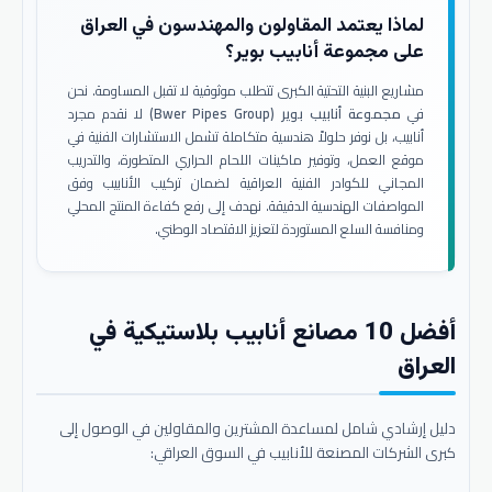
لماذا يعتمد المقاولون والمهندسون في العراق
على مجموعة أنابيب بوير؟
مشاريع البنية التحتية الكبرى تتطلب موثوقية لا تقبل المساومة. نحن
في
مجموعة أنابيب بوير (Bwer Pipes Group)
لا نقدم مجرد
أنابيب، بل نوفر حلولاً هندسية متكاملة تشمل الاستشارات الفنية في
موقع العمل، وتوفير ماكينات اللحام الحراري المتطورة، والتدريب
المجاني للكوادر الفنية العراقية لضمان تركيب الأنابيب وفق
المواصفات الهندسية الدقيقة. نهدف إلى رفع كفاءة المنتج المحلي
ومنافسة السلع المستوردة لتعزيز الاقتصاد الوطني.
أفضل 10 مصانع أنابيب بلاستيكية في
العراق
دليل إرشادي شامل لمساعدة المشترين والمقاولين في الوصول إلى
كبرى الشركات المصنعة للأنابيب في السوق العراقي: