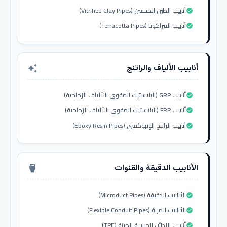
أنابيب الطين المحسن (Vitrified Clay Pipes)
check_circle
أنابيب التيراكوتا (Terracotta Pipes)
check_circle
أنابيب الألياف والراتنج
auto_awesome
أنابيب GRP (البلاستيك المقوى بالألياف الزجاجية)
check_circle
أنابيب FRP (البلاستيك المقوى بالألياف الزجاجية)
check_circle
أنابيب الراتنج الإيبوكسي (Epoxy Resin Pipes)
check_circle
الأنابيب الدقيقة والقنوات
settings_input_hdmi
الأنابيب الدقيقة (Microduct Pipes)
check_circle
الأنابيب المرنة (Flexible Conduit Pipes)
check_circle
أنابيب اللدائن الحرارية المرنة (TPE)
check_circle