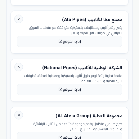
٧
مصنع عطا للأنابيب (Ata Pipes)
يتميز بإنتاج أنابيب ومستلزمات بلاستيكية متوافقة مع متطلبات السوق
العراقي في مجالات نقل المياه والغاز.
زيارة الموقع
open_in_new
٨
الشركة الوطنية للأنابيب (National Pipes)
علامة تجارية رائدة توفر حلول أنابيب بلاستيكية ومعدنية لمختلف تطبيقات
البنية التحتية والشبكات العامة.
زيارة الموقع
open_in_new
٩
مجموعة العطية (Al-Ateia Group)
صرح صناعي متكامل يقدم مجموعة متنوعة من الأنابيب الإنشائية
والمنتجات البلاستيكية للمشاريع الكبرى.
زيارة الموقع
open_in_new