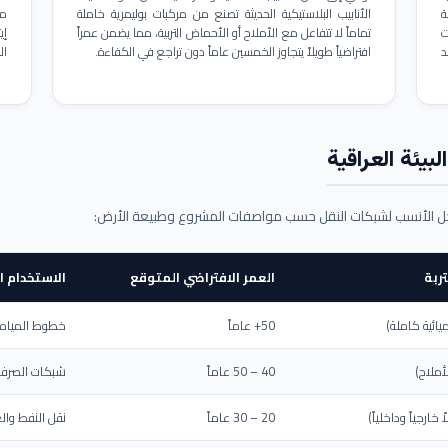
ة
الأنابيب البلاستيكية الحديثة تصنع من مركبات بوليمرية خاملة
مم
ت
تماماً لا تتفاعل مع الأملاح أو الأحماض التربية، مما يضمن عمراً
د
افتراضياً طويلاً يتجاوز الخمسين عاماً دون تراجع في الكفاءة.
ال
بيئة العراقية
حل الأنسب لشبكات النقل حسب مواصفات المشروع وطبيعة الأرض:
ربة
العمر الافتراضي المتوقع
الاستخدام ا
يائية كاملة)
50+ عاماً
خطوط المياه ا
أملاح)
40 – 50 عاماً
شبكات الصرف 
ارجياً وداخلياً)
20 – 30 عاماً
نقل النفط والغ