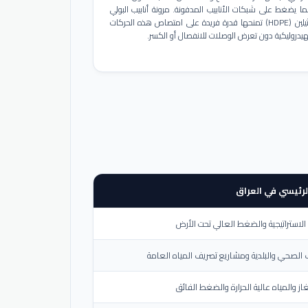
ا يضغط على شبكات الأنابيب المدفونة. مرونة أنابيب البولي
إيثيلين (HDPE) تمنحها قدرة فريدة على امتصاص هذه الحركات
هيدروليكية دون تعرض الوصلات للانفصال أو الكسر.
لرئيسي في العراق
لاستراتيجية والضغط العالي تحت الأرض
الصحي والبلدية ومشاريع تصريف المياه العامة
از والمياه عالية الحرارة والضغط الفائق