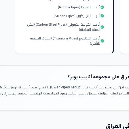
أنابيب المطاط (Rubber Pipes)
check_circle
أنابيب السيليكون (Silicon Pipes)
check_circle
أنابيب الفولاذ الكربوني (Carbon Steel Pipes) (لنقل
check_circle
المياه الساخنة)
أنابيب التيتانيوم (Titanium Pipes) (للبيئات المسببة
check_circle
للتآكل)
عراق على مجموعة أنابيب بوير؟
ومة. نحن في
مجموعة أنابيب بوير (Bwer Pipes Group)
لا نقدم مجرد أنابيب، بل نوفر حلولا
 للكوادر الفنية العراقية لضمان تركيب الأنابيب وفق المواصفات الهندسية الدقيقة. نهدف إلى