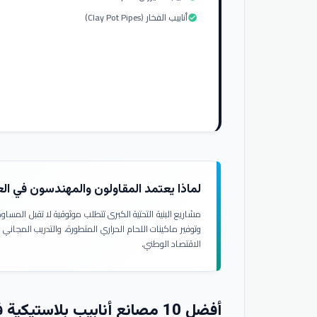
أنابيب الفخار (Clay Pot Pipes)
check_circle
لماذا يعتمد المقاولون والمهندسون في ال
مشاريع البنية التحتية الكبرى تتطلب موثوقية لا تقبل المسا
وتوفير ماكينات اللحام الحراري المتطورة، والتدريب المجاني
الاقتصاد الوطني.
أفضل 10 مصانع أنابيب بلاستيكية في العراق