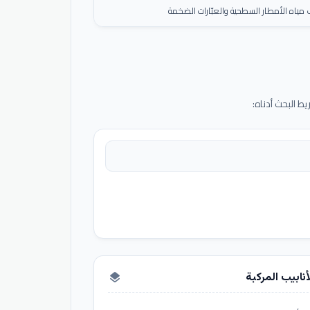
ياه الأمطار السطحية والعبّارات الضخمة
 البحث أدناه:
أنابيب المركبة
layers