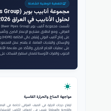
التغطية الوطنية الشاملة
engineering
مجموعة أنابيب بوير (Bwer Pipes Group)
لحلول الأنابيب في العراق 2026
تأس
والإسكان والبلديات العامة. لا يقتصر عمل المجموع
على عمليات اللحام الحراري والتأكد من ملاءمة الأنا
الجنوب والفرات الأوسط لضمان استقرار الشبكات على 
wb_sunny
مواجهة المناخ والحرارة القاسية
ارتفاع درجات الحرارة في الصيف العراقي (خاصة في البصر
والناصرية والعمارة) يتسبب في إضعاف الأنابيب البلاستيكي