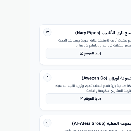
٣
 ناري للأنابيب (Nary Pipes)
م منتجات أنابيب بلاستيكية عالية الجودة ومطابقة لأحدث
عايير الإنشائية في العراق وإقليم كردستان.
زيارة الموقع
open_in_new
٦
عة أويزان (Awezan Co)
ة صناعية بارزة تقدم خدمات تصنيع وتوريد أنابيب البلاستيك
تنوعة للمشاريع الحكومية والخاصة.
زيارة الموقع
open_in_new
٩
عة العطية (Al-Ateia Group)