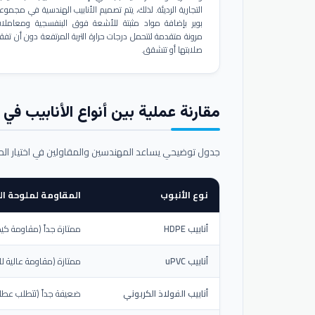
التجارية الرديئة. لذلك، يتم تصميم الأنابيب الهندسية في مجموع
بوير بإضافة مواد مثبتة للأشعة فوق البنفسجية ومعاملا
مرونة متقدمة لتتحمل درجات حرارة التربة المرتفعة دون أن تفق
صلابتها أو تتشقق.
مقارنة عملية بين أنواع الأنابيب في ال
جدول توضيحي يساعد المهندسين والمقاولين في اختيار ال
نوع الأنبوب
المقاومة لملوحة الت
أنابيب HDPE
ممتازة جداً (مقاومة كيم
أنابيب uPVC
ممتازة (مقاومة عالية لل
أنابيب الفولاذ الكربوني
ضعيفة جداً (تتطلب عطلاً خ