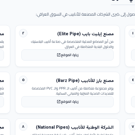
ول إلى كبرى الشركات المصنعة للأنابيب في السوق العراقي:
٢
١
مصنع إيليت بايب (Elite Pipe)
مصنع
من أبرز المصانع المحلية المتخصصة في صناعة أنابيب البلاستيك
يقد
والحلول البلدية المتكاملة في العراق.
الم
زيارة الموقع
open_in_new
٥
٤
مصنع بارز للأنابيب (Barz Pipe)
مجمو
يوفر مجموعة متكاملة من أنابيب الـ PPR والـ PVC المخصصة
شرك
للتمديدات الصحية المنزلية والمباني السكنية.
الم
زيارة الموقع
open_in_new
٨
٧
الشركة الوطنية للأنابيب (National Pipes)
مجمو