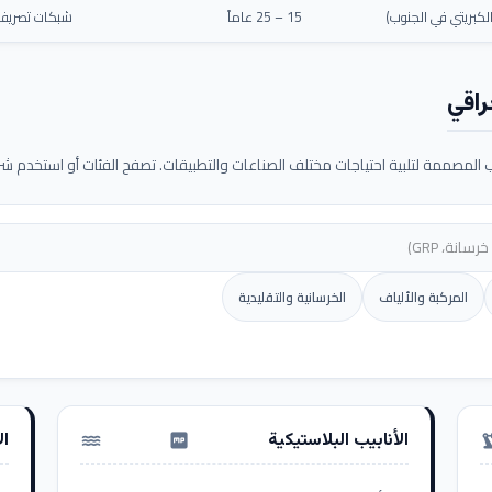
كبريتي في الجنوب)
15 – 25 عاماً
شبكات تصريف م
راقي
لمصممة لتلبية احتياجات مختلف الصناعات والتطبيقات. تصفح الفئات أو استخدم شريط
المركبة والألياف
الخرسانية والتقليدية
الأنابيب البلاستيكية
ال
water_pump
precision_ma