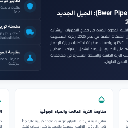
معايير قياس
shield
: الجيل الجديد
عاماً.
سلسلة توري
ست مجموعة أنابيب بوير (Bwer Pipes Group) لتلبية الفجوة الكبيرة في قطاع التجهيزات الإنشائية
local_shipping
أسطول نقل لو
العراقي. ومع انطلاق مشاريع الإعمار الكبرى وتأهيل الشبكات البلدية في عام 2026، ركزت المجموعة
بكافة المحافظات
على إنتاج أنابيب البولي إيثيلين عالي الكثافة (HDPE) والـ PVC بمواصفات مطابقة لمتطلبات وزارة الإعمار
ة على التصنيع، بل يمتد ليشمل الإشراف الميداني
مقاومة العوا
بيب للتربة الطينية والسبخة المنتشرة في محافظات
science
تصميمات مخصصة ل
المدى الطويل.
المرتفعة.
in
opacity
مقاومة التربة المالحة والمياه الجوفية
ال
ة
تعاني التربة في جنوب العراق من نسبة ملوحة كبريتية عالية جداً
طب
ة
تؤدي إلى تآكل الأنابيب المعدنية والخرسانية خلال سنوات قليلة.
ال