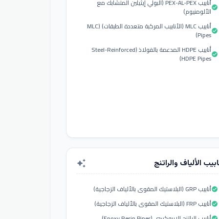
أنابيب PEX-AL-PEX (البولي إيثيلين المتشابك مع
check_circle
الألومنيوم)
أنابيب MLC (الأنابيب المركبة متعددة الطبقات) (MLC
check_circle
Pipes)
أنابيب HDPE المدعمة بالفولاذ (Steel-Reinforced
check_circle
HDPE Pipes)
ابيب الألياف والراتنج
auto_awesome
أنابيب GRP (البلاستيك المقوى بالألياف الزجاجية)
check_circle
أنابيب FRP (البلاستيك المقوى بالألياف الزجاجية)
check_circle
أنابيب الراتنج الإيبوكسي (Epoxy Resin Pipes)
check_circle