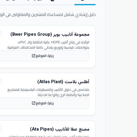
دليل إرشادي شامل لمساعدة المشترين والمقاولين في الوص
مجموعة أنابيب بوير (Bwer Pipes Group)
الرائدة في إنتاج أنابيب HDPE عالية الكثافة والـ uPVC
بمواصفات قياسية وتوزيع يغطي كافة المحافظات العراقية.
زيارة الموقع
open_in_new
أطلس بلاست (Atlas Plast)
متخصص في حلول الأنابيب والمستلزمات البلاستيكية للمشاريع
الصناعية وأنظمة الري والزراعة الحديثة.
زيارة الموقع
open_in_new
مصنع عطا للأنابيب (Ata Pipes)