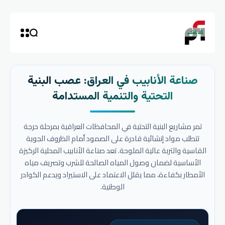
صناعة الأنابيب في العراق: عصب البنية
التحتية والتنمية المستدامة
تمر مشاريع البنية التحتية في المحافظات العراقية بمرحلة حرجة
تتطلب مواد إنشائية قادرة على الصمود أمام الظروف الجوية
القاسية والتربة عالية الملوحة. تعد صناعة الأنابيب المحلية الركيزة
الأساسية لضمان وصول المياه الصالحة للشرب وتصريف مياه
الأمطار بكفاءة، مما يقلل الاعتماد على الاستيراد ويدعم الكوادر
الوطنية.