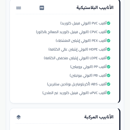
الأنابيب البلاستيكية
water_pump
أنابيب PVC (البولي فينيل كلوريد)
check_circle
أنابيب CPVC (البولي فينيل كلوريد المعالج بالكلور)
check_circle
أنابيب PEX (البولي إيثيلين المتشابك)
check_circle
أنابيب HDPE (البولي إيثيلين عالي الكثافة)
check_circle
أنابيب LDPE (البولي إيثيلين منخفض الكثافة)
check_circle
أنابيب PP (البولي بروبيلين)
check_circle
أنابيب PB (البولي بيوتيلين)
check_circle
أنابيب ABS (أكريلونيتريل بوتادين ستايرين)
check_circle
أنابيب uPVC (البولي فينيل كلوريد غير الملدن)
check_circle
الأنابيب المركبة
layers