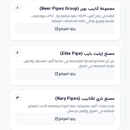
١
مجموعة أنابيب بوير (Bwer Pipes Group)
الرائدة في إنتاج أنابيب HDPE عالية الكثافة والـ uPVC بمواصفات
قياسية وتوزيع يغطي كافة المحافظات العراقية.
زيارة الموقع
open_in_new
٢
مصنع إيليت بايب (Elite Pipe)
من أبرز المصانع المحلية المتخصصة في صناعة أنابيب البلاستيك والحلول
البلدية المتكاملة في العراق.
زيارة الموقع
open_in_new
٣
مصنع ناري للأنابيب (Nary Pipes)
يقدم منتجات أنابيب بلاستيكية عالية الجودة ومطابقة لأحدث المعايير
الإنشائية في العراق وإقليم كردستان.
زيارة الموقع
open_in_new