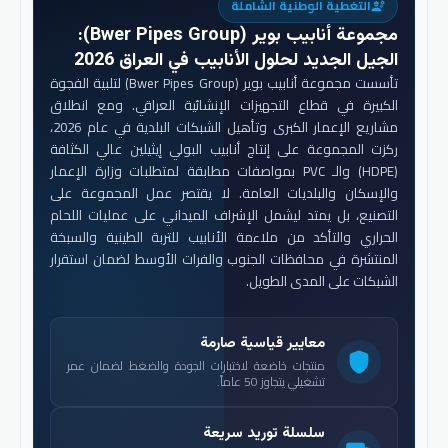
التغطية الوطنية الشاملة
engineering
مجموعة أنابيب بوير (Bwer Pipes Group)
:
الجيل الجديد لحلول الأنابيب في العراق 2026
تأسست مجموعة أنابيب بوير (Bwer Pipes Group) لتلبية الفجوة
الكبيرة في قطاع التجهيزات الإنشائية العراقي. ومع انطلاق
مشاريع الإعمار الكبرى وتأهيل الشبكات البلدية في عام 2026،
ركزت المجموعة على إنتاج أنابيب البولي إيثيلين عالي الكثافة
(HDPE) والـ PVC بمواصفات مطابقة لمتطلبات وزارة الإعمار
والإسكان والبلديات العامة. لا يقتصر عمل المجموعة على
التصنيع، بل يمتد ليشمل الإشراف الميداني على عمليات اللحام
الحراري والتأكد من ملاءمة الأنابيب للتربة الطينية والسبخة
المنتشرة في محافظات الجنوب والفرات الأوسط لضمان استقرار
الشبكات على المدى الطويل.
معايير قياسية صارمة
shield
منتجات خاضعة لاختبارات الجودة والضغط لضمان عمر
تشغيلي يتجاوز 50 عاماً.
سلسلة توريد سريعة