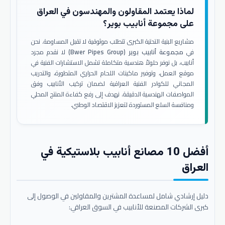
لماذا يعتمد المقاولون والمهندسون في العراق
على مجموعة أنابيب بوير؟
مشاريع البنية التحتية الكبرى تتطلب موثوقية لا تقبل المساومة. نحن
في
مجموعة أنابيب بوير (Bwer Pipes Group)
لا نقدم مجرد
أنابيب، بل نوفر حلولاً هندسية متكاملة تشمل الاستشارات الفنية في
موقع العمل، وتوفير ماكينات اللحام الحراري المتطورة، والتدريب
المجاني للكوادر الفنية العراقية لضمان تركيب الأنابيب وفق
المواصفات الهندسية الدقيقة. نهدف إلى رفع كفاءة المنتج المحلي
ومنافسة السلع المستوردة لتعزيز الاقتصاد الوطني.
أفضل 10 مصانع أنابيب بلاستيكية في
العراق
دليل إرشادي شامل لمساعدة المشترين والمقاولين في الوصول إلى
كبرى الشركات المصنعة للأنابيب في السوق العراقي: