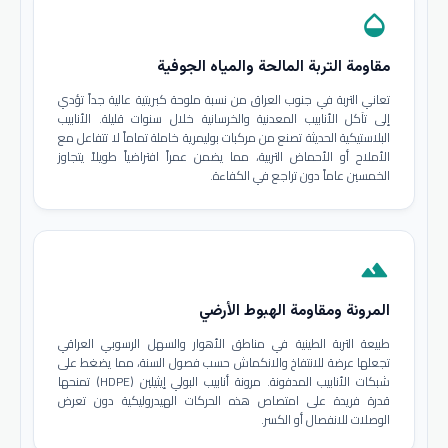
opacity
مقاومة التربة المالحة والمياه الجوفية
تعاني التربة في جنوب العراق من نسبة ملوحة كبريتية عالية جداً تؤدي
إلى تآكل الأنابيب المعدنية والخرسانية خلال سنوات قليلة. الأنابيب
البلاستيكية الحديثة تصنع من مركبات بوليمرية خاملة تماماً لا تتفاعل مع
الأملاح أو الأحماض التربية، مما يضمن عمراً افتراضياً طويلاً يتجاوز
الخمسين عاماً دون تراجع في الكفاءة.
terrain
المرونة ومقاومة الهبوط الأرضي
طبيعة التربة الطينية في مناطق الأهوار والسهل الرسوبي العراقي
تجعلها عرضة للانتفاخ والانكماش حسب فصول السنة، مما يضغط على
شبكات الأنابيب المدفونة. مرونة أنابيب البولي إيثيلين (HDPE) تمنحها
قدرة فريدة على امتصاص هذه الحركات الهيدروليكية دون تعرض
الوصلات للانفصال أو الكسر.