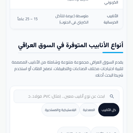
الكربوني
الأنابيب
متوسطة (عرضة للتآكل
15 – 25 عاماً
الخرسانية
الكبريتي في الجنوب)
أنواع الأنابيب المتوفرة في السوق العراقي
يقدم السوق العراقي مجموعة متنوعة وشاملة من الأنابيب المصممة
لتلبية احتياجات مختلف الصناعات والتطبيقات. تصفح الفئات أو استخدم
شريط البحث أدناه:
search
كل الأنابيب
المعدنية
البلاستيكية والمستديرة