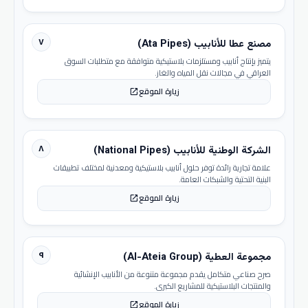
٧
مصنع عطا للأنابيب (Ata Pipes)
يتميز بإنتاج أنابيب ومستلزمات بلاستيكية متوافقة مع متطلبات السوق
العراقي في مجالات نقل المياه والغاز.
زيارة الموقع
open_in_new
٨
الشركة الوطنية للأنابيب (National Pipes)
علامة تجارية رائدة توفر حلول أنابيب بلاستيكية ومعدنية لمختلف تطبيقات
البنية التحتية والشبكات العامة.
زيارة الموقع
open_in_new
٩
مجموعة العطية (Al-Ateia Group)
صرح صناعي متكامل يقدم مجموعة متنوعة من الأنابيب الإنشائية
والمنتجات البلاستيكية للمشاريع الكبرى.
زيارة الموقع
open_in_new