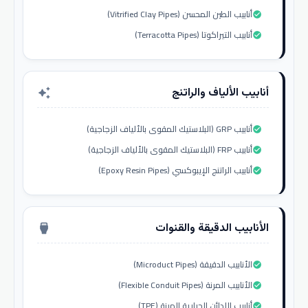
أنابيب الطين المحسن (Vitrified Clay Pipes)
check_circle
أنابيب التيراكوتا (Terracotta Pipes)
check_circle
أنابيب الألياف والراتنج
auto_awesome
أنابيب GRP (البلاستيك المقوى بالألياف الزجاجية)
check_circle
أنابيب FRP (البلاستيك المقوى بالألياف الزجاجية)
check_circle
أنابيب الراتنج الإيبوكسي (Epoxy Resin Pipes)
check_circle
الأنابيب الدقيقة والقنوات
settings_input_hdmi
الأنابيب الدقيقة (Microduct Pipes)
check_circle
الأنابيب المرنة (Flexible Conduit Pipes)
check_circle
أنابيب اللدائن الحرارية المرنة (TPE)
check_circle