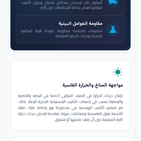
local_shipping
أسطول نقل لوجستي متكامل لضمان وصول الأنابيب
لمواقع العمل بكافة المحافظات دون تأخير.
مقاومة العوامل البيئية
science
تصميمات مخصصة لمقاومة ملوحة التربة العراقية
الشديدة ودرجات الحرارة المرتفعة.
wb_sunny
مواجهة المناخ والحرارة القاسية
ارتفاع درجات الحرارة في الصيف العراقي (خاصة في البصرة والناصرية
والعمارة) يتسبب في إضعاف الأنابيب البلاستيكية التجارية الرديئة. لذلك،
يتم تصميم الأنابيب الهندسية في مجموعة بوير بإضافة مواد مثبتة
للأشعة فوق البنفسجية ومعاملات مرونة متقدمة لتتحمل درجات حرارة
التربة المرتفعة دون أن تفقد صلابتها أو تتشقق.