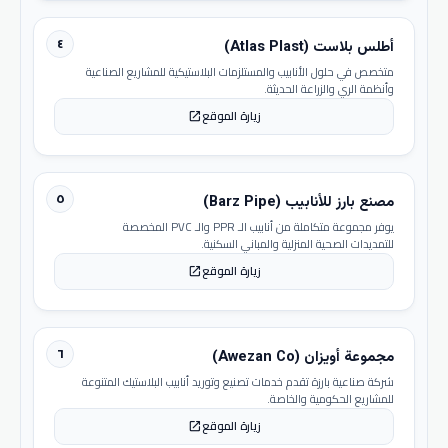
٤
أطلس بلاست (Atlas Plast)
متخصص في حلول الأنابيب والمستلزمات البلاستيكية للمشاريع الصناعية
وأنظمة الري والزراعة الحديثة.
زيارة الموقع
open_in_new
٥
مصنع بارز للأنابيب (Barz Pipe)
يوفر مجموعة متكاملة من أنابيب الـ PPR والـ PVC المخصصة
للتمديدات الصحية المنزلية والمباني السكنية.
زيارة الموقع
open_in_new
٦
مجموعة أويزان (Awezan Co)
شركة صناعية بارزة تقدم خدمات تصنيع وتوريد أنابيب البلاستيك المتنوعة
للمشاريع الحكومية والخاصة.
زيارة الموقع
open_in_new