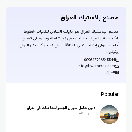
مصنع بلاستيك العراق
مصنع البلاستيك العراق هو دليلك الشامل لتقنيات خطوط
الأنابيب في العراق، حيث يقدم رؤى شاملة وخبرة في تصنيع
أنابيب البولي إيثيلين عالي الكثافة وبولي فينيل كلوريد والبولي
إيثيلين.
009647706545544
info@bwerpipes.com
العراق
Popular
دليل شامل لميزان الجسر للشاحنات في العراق
سنتين AGO