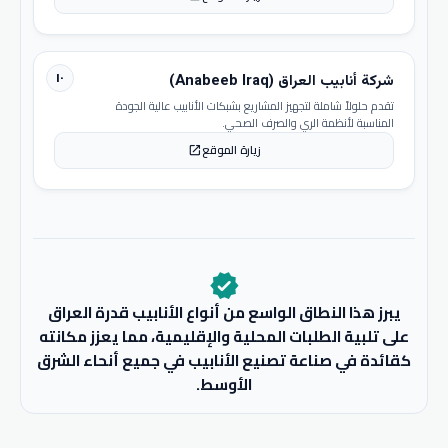
١٠
شركة أنابيب العراق (Anabeeb Iraq)
تقدم حلولاً شاملة لتجهيز المشاريع بشبكات الأنابيب عالية الجودة
المناسبة لأنظمة الري والصرف الصحي.
زيارة الموقع
open_in_new
verified
يبرز هذا النطاق الواسع من أنواع الأنابيب قدرة العراق
على تلبية الطلبات المحلية والإقليمية، مما يعزز مكانته
كقائدة في صناعة تصنيع الأنابيب في جميع أنحاء الشرق
الأوسط.