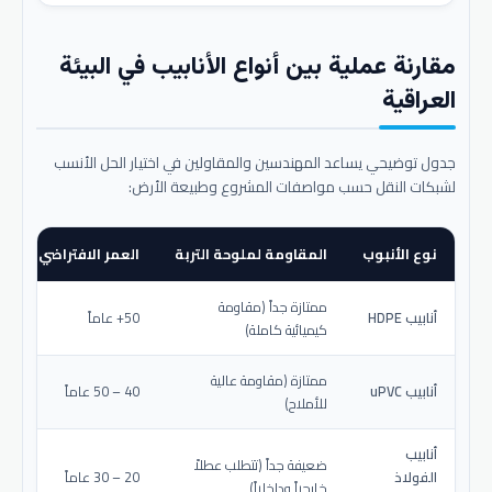
مقارنة عملية بين أنواع الأنابيب في البيئة
العراقية
جدول توضيحي يساعد المهندسين والمقاولين في اختيار الحل الأنسب
لشبكات النقل حسب مواصفات المشروع وطبيعة الأرض:
نوع الأنبوب
المقاومة لملوحة التربة
العمر الافتراضي المتو
ممتازة جداً (مقاومة
أنابيب HDPE
50+ عاماً
كيميائية كاملة)
ممتازة (مقاومة عالية
أنابيب uPVC
40 – 50 عاماً
للأملاح)
أنابيب
ضعيفة جداً (تتطلب عطلاً
الفولاذ
20 – 30 عاماً
خارجياً وداخلياً)