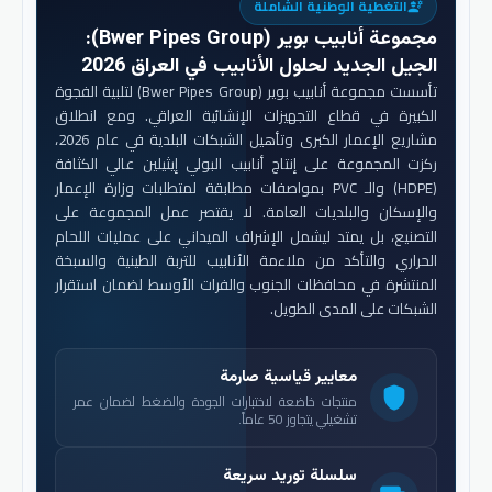
التغطية الوطنية الشاملة
engineering
مجموعة أنابيب بوير (Bwer Pipes Group)
:
الجيل الجديد لحلول الأنابيب في العراق 2026
تأسست مجموعة أنابيب بوير (Bwer Pipes Group) لتلبية الفجوة
الكبيرة في قطاع التجهيزات الإنشائية العراقي. ومع انطلاق
مشاريع الإعمار الكبرى وتأهيل الشبكات البلدية في عام 2026،
ركزت المجموعة على إنتاج أنابيب البولي إيثيلين عالي الكثافة
(HDPE) والـ PVC بمواصفات مطابقة لمتطلبات وزارة الإعمار
والإسكان والبلديات العامة. لا يقتصر عمل المجموعة على
التصنيع، بل يمتد ليشمل الإشراف الميداني على عمليات اللحام
الحراري والتأكد من ملاءمة الأنابيب للتربة الطينية والسبخة
المنتشرة في محافظات الجنوب والفرات الأوسط لضمان استقرار
الشبكات على المدى الطويل.
معايير قياسية صارمة
shield
منتجات خاضعة لاختبارات الجودة والضغط لضمان عمر
تشغيلي يتجاوز 50 عاماً.
سلسلة توريد سريعة