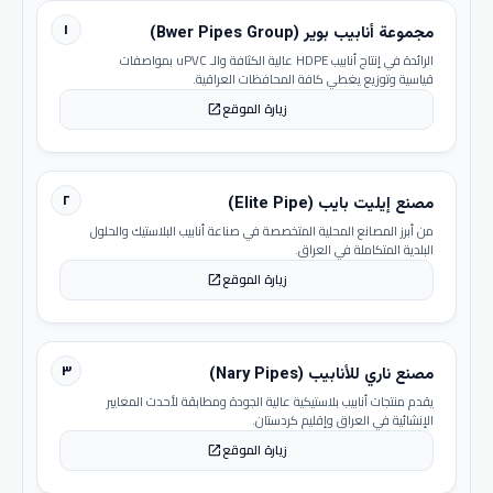
١
مجموعة أنابيب بوير (Bwer Pipes Group)
الرائدة في إنتاج أنابيب HDPE عالية الكثافة والـ uPVC بمواصفات
قياسية وتوزيع يغطي كافة المحافظات العراقية.
زيارة الموقع
open_in_new
٢
مصنع إيليت بايب (Elite Pipe)
من أبرز المصانع المحلية المتخصصة في صناعة أنابيب البلاستيك والحلول
البلدية المتكاملة في العراق.
زيارة الموقع
open_in_new
٣
مصنع ناري للأنابيب (Nary Pipes)
يقدم منتجات أنابيب بلاستيكية عالية الجودة ومطابقة لأحدث المعايير
الإنشائية في العراق وإقليم كردستان.
زيارة الموقع
open_in_new