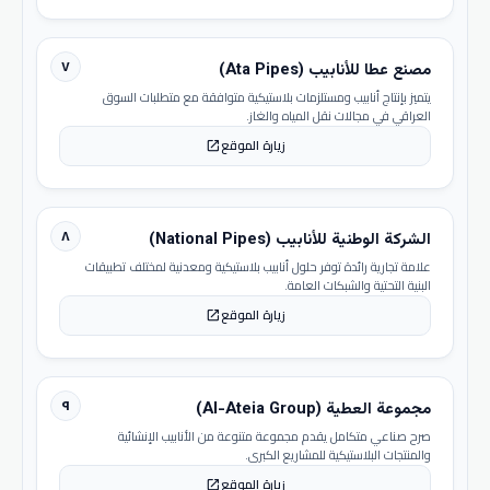
٧
مصنع عطا للأنابيب (Ata Pipes)
يتميز بإنتاج أنابيب ومستلزمات بلاستيكية متوافقة مع متطلبات السوق
العراقي في مجالات نقل المياه والغاز.
زيارة الموقع
open_in_new
٨
الشركة الوطنية للأنابيب (National Pipes)
علامة تجارية رائدة توفر حلول أنابيب بلاستيكية ومعدنية لمختلف تطبيقات
البنية التحتية والشبكات العامة.
زيارة الموقع
open_in_new
٩
مجموعة العطية (Al-Ateia Group)
صرح صناعي متكامل يقدم مجموعة متنوعة من الأنابيب الإنشائية
والمنتجات البلاستيكية للمشاريع الكبرى.
زيارة الموقع
open_in_new