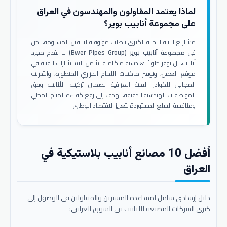
لماذا يعتمد المقاولون والمهندسون في العراق
على مجموعة أنابيب بوير؟
مشاريع البنية التحتية الكبرى تتطلب موثوقية لا تقبل المساومة. نحن
في
مجموعة أنابيب بوير (Bwer Pipes Group)
لا نقدم مجرد
أنابيب، بل نوفر حلولاً هندسية متكاملة تشمل الاستشارات الفنية في
موقع العمل، وتوفير ماكينات اللحام الحراري المتطورة، والتدريب
المجاني للكوادر الفنية العراقية لضمان تركيب الأنابيب وفق
المواصفات الهندسية الدقيقة. نهدف إلى رفع كفاءة المنتج المحلي
ومنافسة السلع المستوردة لتعزيز الاقتصاد الوطني.
أفضل 10 مصانع أنابيب بلاستيكية في
العراق
دليل إرشادي شامل لمساعدة المشترين والمقاولين في الوصول إلى
كبرى الشركات المصنعة للأنابيب في السوق العراقي: