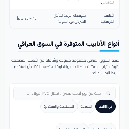
الكربوني
الأنابيب
متوسطة (عرضة للتآكل
15 – 25 عاماً
الخرسانية
الكبريتي في الجنوب)
أنواع الأنابيب المتوفرة في السوق العراقي
يقدم السوق العراقي مجموعة متنوعة وشاملة من الأنابيب المصممة
لتلبية احتياجات مختلف الصناعات والتطبيقات. تصفح الفئات أو استخدم
شريط البحث أدناه:
search
كل الأنابيب
المعدنية
البلاستيكية والمستديرة