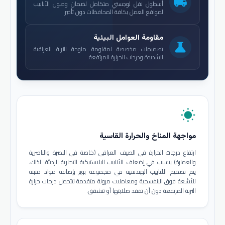
local_shipping
أسطول نقل لوجستي متكامل لضمان وصول الأنابيب
لمواقع العمل بكافة المحافظات دون تأخير.
مقاومة العوامل البيئية
science
تصميمات مخصصة لمقاومة ملوحة التربة العراقية
الشديدة ودرجات الحرارة المرتفعة.
wb_sunny
مواجهة المناخ والحرارة القاسية
ارتفاع درجات الحرارة في الصيف العراقي (خاصة في البصرة والناصرية
والعمارة) يتسبب في إضعاف الأنابيب البلاستيكية التجارية الرديئة. لذلك،
يتم تصميم الأنابيب الهندسية في مجموعة بوير بإضافة مواد مثبتة
للأشعة فوق البنفسجية ومعاملات مرونة متقدمة لتتحمل درجات حرارة
التربة المرتفعة دون أن تفقد صلابتها أو تتشقق.