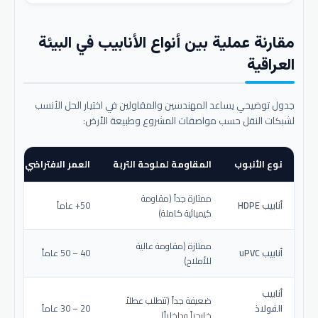
مقارنة عملية بين أنواع الأنابيب في البيئة
العراقية
جدول توضيحي يساعد المهندسين والمقاولين في اختيار الحل الأنسب
لشبكات النقل حسب مواصفات المشروع وطبيعة الأرض:
نوع الأنبوب
المقاومة لملوحة التربة
العمر الافتراضي المتو
ممتازة جداً (مقاومة
أنابيب HDPE
50+ عاماً
كيميائية كاملة)
ممتازة (مقاومة عالية
أنابيب uPVC
40 – 50 عاماً
للأملاح)
أنابيب
ضعيفة جداً (تتطلب عطلاً
الفولاذ
20 – 30 عاماً
خارجياً وداخلياً)