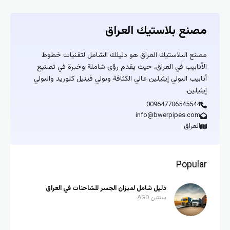
مصنع بلاستيك العراق
مصنع البلاستيك العراق هو دليلك الشامل لتقنيات خطوط
الأنابيب في العراق، حيث يقدم رؤى شاملة وخبرة في تصنيع
أنابيب البولي إيثيلين عالي الكثافة وبولي فينيل كلوريد والبولي
إيثيلين.
009647706545544
info@bwerpipes.com
العراق
Popular
دليل شامل لميزان الجسر للشاحنات في العراق
سنتين AGO