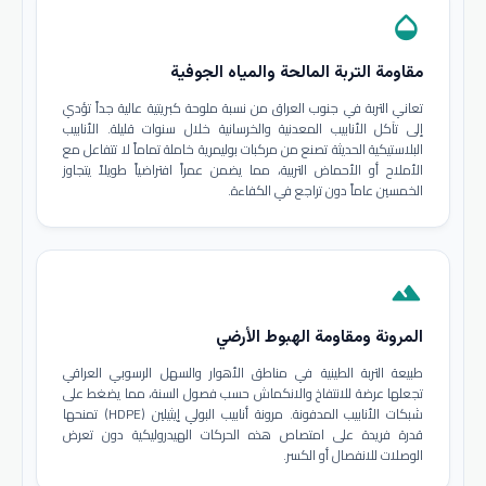
opacity
مقاومة التربة المالحة والمياه الجوفية
تعاني التربة في جنوب العراق من نسبة ملوحة كبريتية عالية جداً تؤدي
إلى تآكل الأنابيب المعدنية والخرسانية خلال سنوات قليلة. الأنابيب
البلاستيكية الحديثة تصنع من مركبات بوليمرية خاملة تماماً لا تتفاعل مع
الأملاح أو الأحماض التربية، مما يضمن عمراً افتراضياً طويلاً يتجاوز
الخمسين عاماً دون تراجع في الكفاءة.
terrain
المرونة ومقاومة الهبوط الأرضي
طبيعة التربة الطينية في مناطق الأهوار والسهل الرسوبي العراقي
تجعلها عرضة للانتفاخ والانكماش حسب فصول السنة، مما يضغط على
شبكات الأنابيب المدفونة. مرونة أنابيب البولي إيثيلين (HDPE) تمنحها
قدرة فريدة على امتصاص هذه الحركات الهيدروليكية دون تعرض
الوصلات للانفصال أو الكسر.