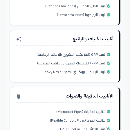
أنابيب الطين المحسن (Vitrified Clay Pipes)
check_circle
أنابيب التيراكوتا (Terracotta Pipes)
check_circle
أنابيب الألياف والراتنج
auto_awesome
أنابيب GRP (البلاستيك المقوى بالألياف الزجاجية)
check_circle
أنابيب FRP (البلاستيك المقوى بالألياف الزجاجية)
check_circle
أنابيب الراتنج الإيبوكسي (Epoxy Resin Pipes)
check_circle
الأنابيب الدقيقة والقنوات
settings_input_hdmi
الأنابيب الدقيقة (Microduct Pipes)
check_circle
الأنابيب المرنة (Flexible Conduit Pipes)
check_circle
أنابيب اللدائن الحرارية المرنة (TPE)
check_circle