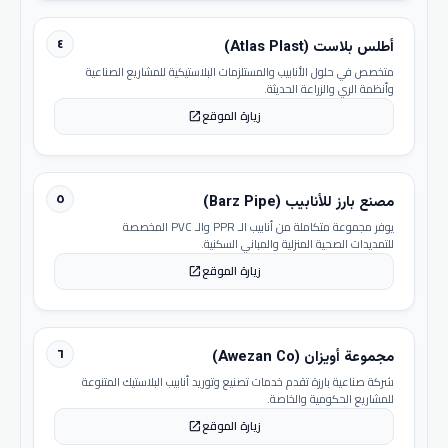
٤
أطلس بلاست (Atlas Plast)
متخصص في حلول الأنابيب والمستلزمات البلاستيكية للمشاريع الصناعية
وأنظمة الري والزراعة الحديثة.
زيارة الموقع
open_in_new
٥
مصنع بارز للأنابيب (Barz Pipe)
يوفر مجموعة متكاملة من أنابيب الـ PPR والـ PVC المخصصة
للتمديدات الصحية المنزلية والمباني السكنية.
زيارة الموقع
open_in_new
٦
مجموعة أويزان (Awezan Co)
شركة صناعية بارزة تقدم خدمات تصنيع وتوريد أنابيب البلاستيك المتنوعة
للمشاريع الحكومية والخاصة.
زيارة الموقع
open_in_new