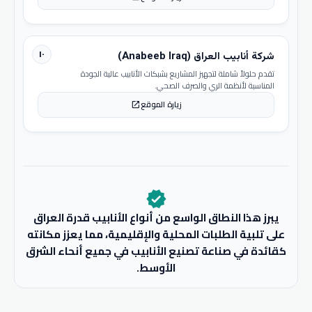
١٠
شركة أنابيب العراق (Anabeeb Iraq)
تقدم حلولاً شاملة لتجهيز المشاريع بشبكات الأنابيب عالية الجودة
المناسبة لأنظمة الري والصرف الصحي.
زيارة الموقع
open_in_new
verified
يبرز هذا النطاق الواسع من أنواع الأنابيب قدرة العراق
على تلبية الطلبات المحلية والإقليمية، مما يعزز مكانته
كقائدة في صناعة تصنيع الأنابيب في جميع أنحاء الشرق
الأوسط.