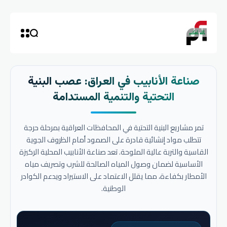
صناعة الأنابيب في العراق: عصب البنية
التحتية والتنمية المستدامة
تمر مشاريع البنية التحتية في المحافظات العراقية بمرحلة حرجة
تتطلب مواد إنشائية قادرة على الصمود أمام الظروف الجوية
القاسية والتربة عالية الملوحة. تعد صناعة الأنابيب المحلية الركيزة
الأساسية لضمان وصول المياه الصالحة للشرب وتصريف مياه
الأمطار بكفاءة، مما يقلل الاعتماد على الاستيراد ويدعم الكوادر
الوطنية.