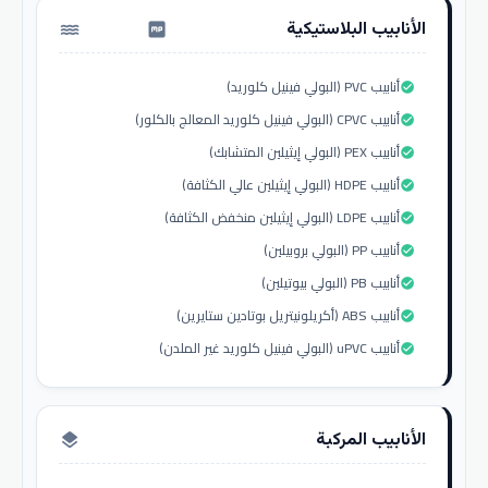
الأنابيب البلاستيكية
water_pump
أنابيب PVC (البولي فينيل كلوريد)
check_circle
أنابيب CPVC (البولي فينيل كلوريد المعالج بالكلور)
check_circle
أنابيب PEX (البولي إيثيلين المتشابك)
check_circle
أنابيب HDPE (البولي إيثيلين عالي الكثافة)
check_circle
أنابيب LDPE (البولي إيثيلين منخفض الكثافة)
check_circle
أنابيب PP (البولي بروبيلين)
check_circle
أنابيب PB (البولي بيوتيلين)
check_circle
أنابيب ABS (أكريلونيتريل بوتادين ستايرين)
check_circle
أنابيب uPVC (البولي فينيل كلوريد غير الملدن)
check_circle
الأنابيب المركبة
layers