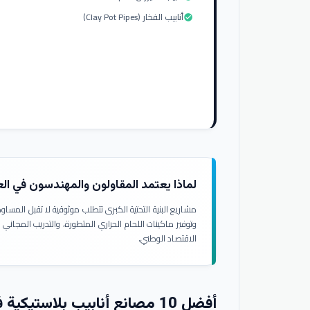
أنابيب الفخار (Clay Pot Pipes)
check_circle
لماذا يعتمد المقاولون والمهندسون في ال
مشاريع البنية التحتية الكبرى تتطلب موثوقية لا تقبل المسا
وتوفير ماكينات اللحام الحراري المتطورة، والتدريب المجاني
الاقتصاد الوطني.
أفضل 10 مصانع أنابيب بلاستيكية في العراق