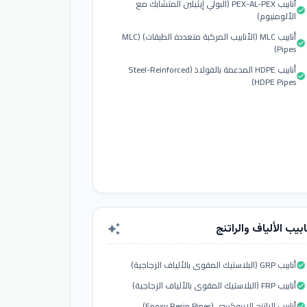
أنابيب PEX-AL-PEX (البولي إيثيلين المتشابك مع
check_circle
الألومنيوم)
أنابيب MLC (الأنابيب المركبة متعددة الطبقات) (MLC
check_circle
Pipes)
أنابيب HDPE المدعمة بالفولاذ (Steel-Reinforced
check_circle
HDPE Pipes)
ابيب الألياف والراتنج
auto_awesome
أنابيب GRP (البلاستيك المقوى بالألياف الزجاجية)
check_circle
أنابيب FRP (البلاستيك المقوى بالألياف الزجاجية)
check_circle
أنابيب الراتنج الإيبوكسي (Epoxy Resin Pipes)
check_circle