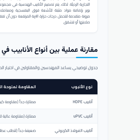
التجارية الرديئة. لذلك، يتم تصميم الأنابيب الهندسية في مجموع
بوير بإضافة مواد مثبتة للأشعة فوق البنفسجية ومعاملا
مرونة متقدمة لتتحمل درجات حرارة التربة المرتفعة دون أن تفق
صلابتها أو تتشقق.
مقارنة عملية بين أنواع الأنابيب في ال
جدول توضيحي يساعد المهندسين والمقاولين في اختيار ال
نوع الأنبوب
المقاومة لملوحة الت
أنابيب HDPE
ممتازة جداً (مقاومة كيم
أنابيب uPVC
ممتازة (مقاومة عالية لل
أنابيب الفولاذ الكربوني
ضعيفة جداً (تتطلب عطلاً خ