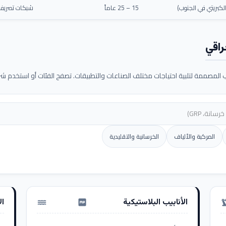
كبريتي في الجنوب)
15 – 25 عاماً
شبكات تصريف م
راقي
لمصممة لتلبية احتياجات مختلف الصناعات والتطبيقات. تصفح الفئات أو استخدم شريط
المركبة والألياف
الخرسانية والتقليدية
الأنابيب البلاستيكية
ال
water_pump
precision_ma