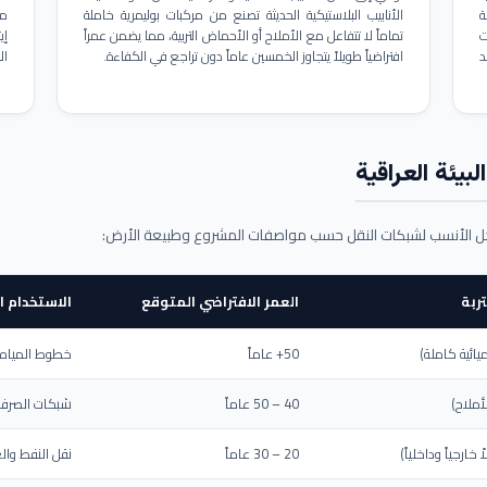
ة
الأنابيب البلاستيكية الحديثة تصنع من مركبات بوليمرية خاملة
مم
ت
تماماً لا تتفاعل مع الأملاح أو الأحماض التربية، مما يضمن عمراً
د
افتراضياً طويلاً يتجاوز الخمسين عاماً دون تراجع في الكفاءة.
ال
بيئة العراقية
حل الأنسب لشبكات النقل حسب مواصفات المشروع وطبيعة الأرض:
ربة
العمر الافتراضي المتوقع
الاستخدام ا
يائية كاملة)
50+ عاماً
خطوط المياه ا
أملاح)
40 – 50 عاماً
شبكات الصرف 
ارجياً وداخلياً)
20 – 30 عاماً
نقل النفط والغ