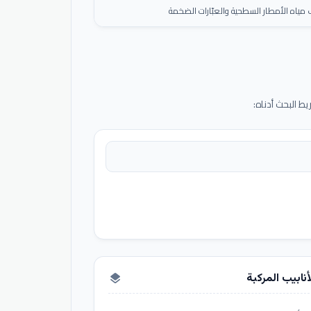
ياه الأمطار السطحية والعبّارات الضخمة
 البحث أدناه:
أنابيب المركبة
layers