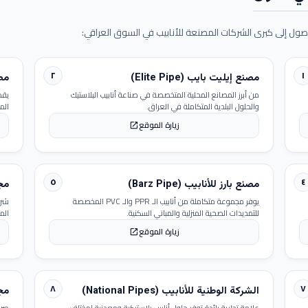
ول إلى كبرى الشركات المصنعة للأنابيب في السوق العراقي:
٢
١
مصنع إيليت بايب (Elite Pipe)
مصنع
من أبرز المصانع المحلية المتخصصة في صناعة أنابيب البلاستيك
يقد
والحلول البلدية المتكاملة في العراق.
الم
زيارة الموقع
open_in_new
٥
٤
مصنع بارز للأنابيب (Barz Pipe)
مجمو
يوفر مجموعة متكاملة من أنابيب الـ PPR والـ PVC المخصصة
شرك
للتمديدات الصحية المنزلية والمباني السكنية.
الم
زيارة الموقع
open_in_new
٨
٧
الشركة الوطنية للأنابيب (National Pipes)
مجمو