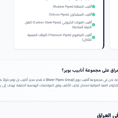
أنابيب المطاط (Rubber Pipes)
check_circle
أنابيب السيليكون (Silicon Pipes)
check_circle
أنابيب الفولاذ الكربوني (Carbon Steel Pipes) (لنقل
check_circle
المياه الساخنة)
أنابيب التيتانيوم (Titanium Pipes) (للبيئات المسببة
check_circle
للتآكل)
عراق على مجموعة أنابيب بوير؟
ومة. نحن في
مجموعة أنابيب بوير (Bwer Pipes Group)
لا نقدم مجرد أنابيب، بل نوفر حلولا
 للكوادر الفنية العراقية لضمان تركيب الأنابيب وفق المواصفات الهندسية الدقيقة. نهدف إلى