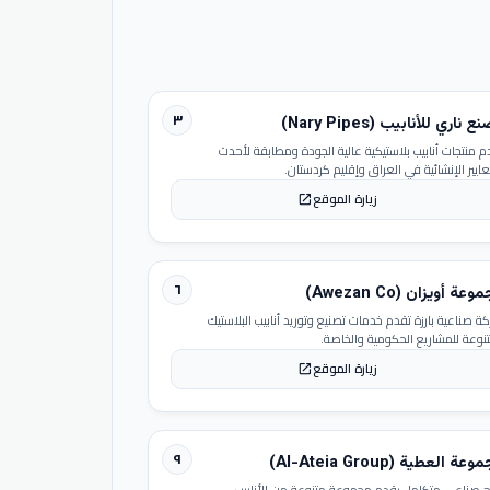
٣
 ناري للأنابيب (Nary Pipes)
م منتجات أنابيب بلاستيكية عالية الجودة ومطابقة لأحدث
عايير الإنشائية في العراق وإقليم كردستان.
زيارة الموقع
open_in_new
٦
عة أويزان (Awezan Co)
ة صناعية بارزة تقدم خدمات تصنيع وتوريد أنابيب البلاستيك
تنوعة للمشاريع الحكومية والخاصة.
زيارة الموقع
open_in_new
٩
عة العطية (Al-Ateia Group)