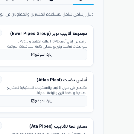
دليل إرشادي شامل لمساعدة المشترين والمقاولين في الوص
مجموعة أنابيب بوير (Bwer Pipes Group)
الرائدة في إنتاج أنابيب HDPE عالية الكثافة والـ uPVC
بمواصفات قياسية وتوزيع يغطي كافة المحافظات العراقية.
زيارة الموقع
open_in_new
أطلس بلاست (Atlas Plast)
متخصص في حلول الأنابيب والمستلزمات البلاستيكية للمشاريع
الصناعية وأنظمة الري والزراعة الحديثة.
زيارة الموقع
open_in_new
مصنع عطا للأنابيب (Ata Pipes)