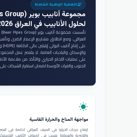
التغطية الوطنية الشاملة
engineering
مجموعة أنابيب بوير (Bwer Pipes Group)
لحلول الأنابيب في العراق 2026
تأس
والإسكان والبلديات العامة. لا يقتصر عمل المجموع
على عمليات اللحام الحراري والتأكد من ملاءمة الأنا
الجنوب والفرات الأوسط لضمان استقرار الشبكات على 
wb_sunny
مواجهة المناخ والحرارة القاسية
ارتفاع درجات الحرارة في الصيف العراقي (خاصة في البصر
والناصرية والعمارة) يتسبب في إضعاف الأنابيب البلاستيكي