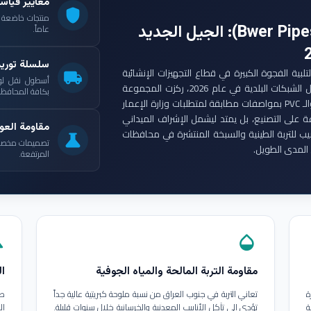
معايير قياس
shield
: الجيل الجديد
عاماً.
سلسلة توري
ست مجموعة أنابيب بوير (Bwer Pipes Group) لتلبية الفجوة الكبيرة في قطاع التجهيزات الإنشائية
local_shipping
أسطول نقل لو
العراقي. ومع انطلاق مشاريع الإعمار الكبرى وتأهيل الشبكات البلدية في عام 2026، ركزت المجموعة
بكافة المحافظات
على إنتاج أنابيب البولي إيثيلين عالي الكثافة (HDPE) والـ PVC بمواصفات مطابقة لمتطلبات وزارة الإعمار
ة على التصنيع، بل يمتد ليشمل الإشراف الميداني
مقاومة العوا
بيب للتربة الطينية والسبخة المنتشرة في محافظات
science
تصميمات مخصصة ل
المدى الطويل.
المرتفعة.
in
opacity
مقاومة التربة المالحة والمياه الجوفية
ال
ة
تعاني التربة في جنوب العراق من نسبة ملوحة كبريتية عالية جداً
طب
ة
تؤدي إلى تآكل الأنابيب المعدنية والخرسانية خلال سنوات قليلة.
ال