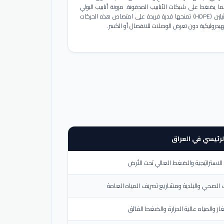
ا يضغط على شبكات الأنابيب المدفونة. مرونة أنابيب البولي
إيثيلين (HDPE) تمنحها قدرة فريدة على امتصاص هذه الحركات
هيدروليكية دون تعرض الوصلات للانفصال أو الكسر.
لرئيسي في العراق
لاستراتيجية والضغط العالي تحت الأرض
الصحي والبلدية ومشاريع تصريف المياه العامة
از والمياه عالية الحرارة والضغط الفائق